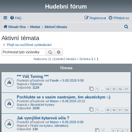
Hudební fórum
FAQ
Registrovat
Přihlásit se
H
Obsah fóra
Hledat
Aktivní témata
l
Aktivní témata
e
Přejít na rozšířené vyhledávání
d
Hledat
Pokročilé hledání
a
Nalezeno 11 výsledků hledání • Stránka
1
z
1
t
Témata
*** Váš Tuning ***
Poslední příspěvek od
Pawlik
«
9.08.2026 8:58
Napsal v
Nástroje
Odpovědi:
1129
1
54
55
56
57
…
Pochlubte se s vasim nastrojem, tim akustickym :-)
Poslední příspěvek od
Maton
«
8.08.2026 10:12
Napsal v
Akustické kytary
Odpovědi:
1030
1
49
50
51
52
…
Jak vymýšlet kytarová sóla ?
Poslední příspěvek od
Maton
«
8.08.2026 9:08
Napsal v
Hraní na kytaru, tabulatury
Odpovědi:
130
1
4
5
6
7
…