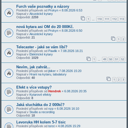
Furch vaše poznatky a názory
Poslední příspěvek od
Prskyn
«
8.08.2026 6:53
Napsal v
Akustické kytary
Odpovědi:
2259
1
110
111
112
113
…
nová kytara asi OM do 20 000Kč.
Poslední příspěvek od
Prskyn
«
8.08.2026 6:50
Napsal v
Akustické kytary
Odpovědi:
21
1
2
Telecaster - jaké se vám líbí?
Poslední příspěvek od
Pawlik
«
7.08.2026 16:21
Napsal v
Elektrické kytary
Odpovědi:
1029
1
49
50
51
52
…
Nevím, jak zahrát...
Poslední příspěvek od
jbiker
«
7.08.2026 15:20
Napsal v
Hraní na kytaru, tabulatury
Odpovědi:
40
1
2
3
Efekt s více vstupy?
Poslední příspěvek od
Hendrek
«
6.08.2026 20:35
Napsal v
Kytarové efekty
Odpovědi:
8
Jaká sluchátka do 2 000kč?
Poslední příspěvek od
nzp
«
6.08.2026 16:10
Napsal v
Studio a recording
Odpovědi:
18
Levoruka HH kolem 5-7 tisic
Poslední příspěvek od
torst
«
4.08.2026 15:29