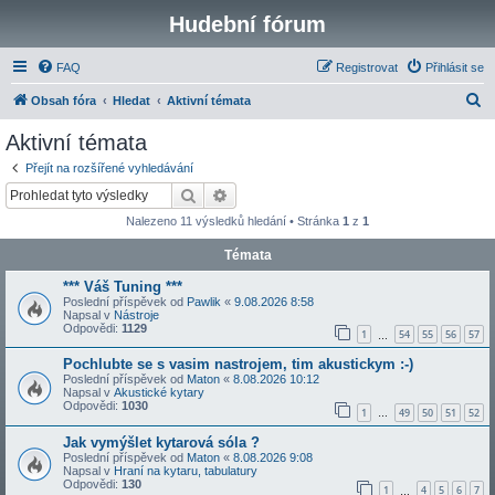
Hudební fórum
FAQ
Registrovat
Přihlásit se
H
Obsah fóra
Hledat
Aktivní témata
l
Aktivní témata
e
Přejít na rozšířené vyhledávání
d
Hledat
Pokročilé hledání
a
Nalezeno 11 výsledků hledání • Stránka
1
z
1
t
Témata
*** Váš Tuning ***
Poslední příspěvek od
Pawlik
«
9.08.2026 8:58
Napsal v
Nástroje
Odpovědi:
1129
1
54
55
56
57
…
Pochlubte se s vasim nastrojem, tim akustickym :-)
Poslední příspěvek od
Maton
«
8.08.2026 10:12
Napsal v
Akustické kytary
Odpovědi:
1030
1
49
50
51
52
…
Jak vymýšlet kytarová sóla ?
Poslední příspěvek od
Maton
«
8.08.2026 9:08
Napsal v
Hraní na kytaru, tabulatury
Odpovědi:
130
1
4
5
6
7
…