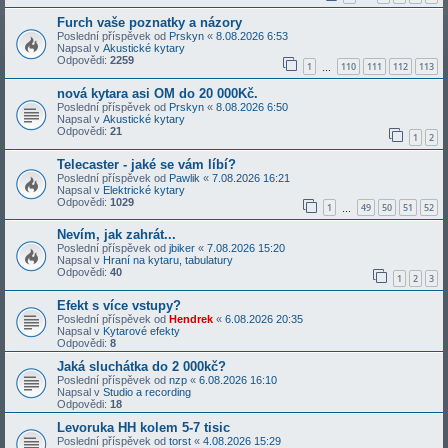
Furch vaše poznatky a názory
Poslední příspěvek od
Prskyn
«
8.08.2026 6:53
Napsal v
Akustické kytary
Odpovědi:
2259
1
110
111
112
113
…
nová kytara asi OM do 20 000Kč.
Poslední příspěvek od
Prskyn
«
8.08.2026 6:50
Napsal v
Akustické kytary
Odpovědi:
21
1
2
Telecaster - jaké se vám líbí?
Poslední příspěvek od
Pawlik
«
7.08.2026 16:21
Napsal v
Elektrické kytary
Odpovědi:
1029
1
49
50
51
52
…
Nevím, jak zahrát...
Poslední příspěvek od
jbiker
«
7.08.2026 15:20
Napsal v
Hraní na kytaru, tabulatury
Odpovědi:
40
1
2
3
Efekt s více vstupy?
Poslední příspěvek od
Hendrek
«
6.08.2026 20:35
Napsal v
Kytarové efekty
Odpovědi:
8
Jaká sluchátka do 2 000kč?
Poslední příspěvek od
nzp
«
6.08.2026 16:10
Napsal v
Studio a recording
Odpovědi:
18
Levoruka HH kolem 5-7 tisic
Poslední příspěvek od
torst
«
4.08.2026 15:29