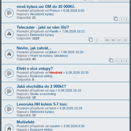
nová kytara asi OM do 20 000Kč.
Poslední příspěvek od
Prskyn
«
8.08.2026 6:50
Napsal v
Akustické kytary
Odpovědi:
21
1
2
Telecaster - jaké se vám líbí?
Poslední příspěvek od
Pawlik
«
7.08.2026 16:21
Napsal v
Elektrické kytary
Odpovědi:
1029
1
49
50
51
52
…
Nevím, jak zahrát...
Poslední příspěvek od
jbiker
«
7.08.2026 15:20
Napsal v
Hraní na kytaru, tabulatury
Odpovědi:
40
1
2
3
Efekt s více vstupy?
Poslední příspěvek od
Hendrek
«
6.08.2026 20:35
Napsal v
Kytarové efekty
Odpovědi:
8
Jaká sluchátka do 2 000kč?
Poslední příspěvek od
nzp
«
6.08.2026 16:10
Napsal v
Studio a recording
Odpovědi:
18
Levoruka HH kolem 5-7 tisic
Poslední příspěvek od
torst
«
4.08.2026 15:29
Napsal v
Elektrické kytary
Odpovědi:
10
Multiefekt
Poslední příspěvek od
vasekh
«
3.08.2026 8:34
Napsal v
Kytarové efekty