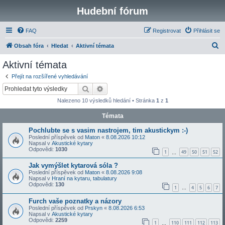
Hudební fórum
FAQ
Registrovat
Přihlásit se
H
Obsah fóra
Hledat
Aktivní témata
l
Aktivní témata
e
Přejít na rozšířené vyhledávání
d
Hledat
Pokročilé hledání
a
Nalezeno 10 výsledků hledání • Stránka
1
z
1
t
Témata
Pochlubte se s vasim nastrojem, tim akustickym :-)
Poslední příspěvek od
Maton
«
8.08.2026 10:12
Napsal v
Akustické kytary
Odpovědi:
1030
1
49
50
51
52
…
Jak vymýšlet kytarová sóla ?
Poslední příspěvek od
Maton
«
8.08.2026 9:08
Napsal v
Hraní na kytaru, tabulatury
Odpovědi:
130
1
4
5
6
7
…
Furch vaše poznatky a názory
Poslední příspěvek od
Prskyn
«
8.08.2026 6:53
Napsal v
Akustické kytary
Odpovědi:
2259
1
110
111
112
113
…