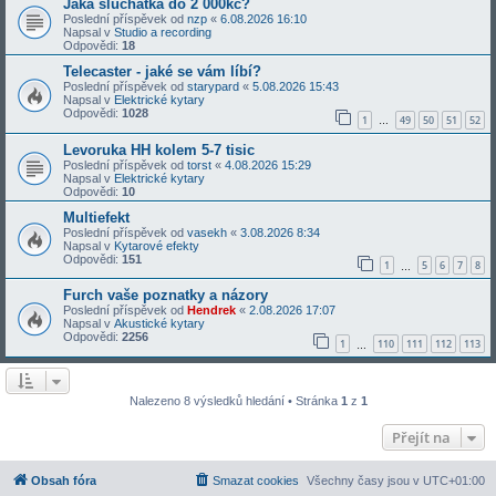
Jaká sluchátka do 2 000kč?
Poslední příspěvek od
nzp
«
6.08.2026 16:10
Napsal v
Studio a recording
Odpovědi:
18
Telecaster - jaké se vám líbí?
Poslední příspěvek od
starypard
«
5.08.2026 15:43
Napsal v
Elektrické kytary
Odpovědi:
1028
1
49
50
51
52
…
Levoruka HH kolem 5-7 tisic
Poslední příspěvek od
torst
«
4.08.2026 15:29
Napsal v
Elektrické kytary
Odpovědi:
10
Multiefekt
Poslední příspěvek od
vasekh
«
3.08.2026 8:34
Napsal v
Kytarové efekty
Odpovědi:
151
1
5
6
7
8
…
Furch vaše poznatky a názory
Poslední příspěvek od
Hendrek
«
2.08.2026 17:07
Napsal v
Akustické kytary
Odpovědi:
2256
1
110
111
112
113
…
Nalezeno 8 výsledků hledání • Stránka
1
z
1
Přejít na
Obsah fóra
Smazat cookies
Všechny časy jsou v
UTC+01:00