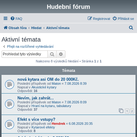
Hudební fórum
FAQ
Registrovat
Přihlásit se
H
Obsah fóra
Hledat
Aktivní témata
l
Aktivní témata
e
Přejít na rozšířené vyhledávání
d
Hledat
Pokročilé hledání
a
Nalezeno 8 výsledků hledání • Stránka
1
z
1
t
Témata
nová kytara asi OM do 20 000Kč.
Poslední příspěvek od
Maton
«
7.08.2026 8:39
Napsal v
Akustické kytary
Odpovědi:
16
Nevím, jak zahrát...
Poslední příspěvek od
Maton
«
7.08.2026 8:09
Napsal v
Hraní na kytaru, tabulatury
Odpovědi:
37
1
2
Efekt s více vstupy?
Poslední příspěvek od
Hendrek
«
6.08.2026 20:35
Napsal v
Kytarové efekty
Odpovědi:
8