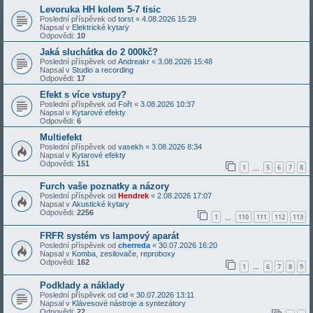
Levoruka HH kolem 5-7 tisic
Poslední příspěvek od
torst
«
4.08.2026 15:29
Napsal v
Elektrické kytary
Odpovědi:
10
Jaká sluchátka do 2 000kč?
Poslední příspěvek od
Andreakr
«
3.08.2026 15:48
Napsal v
Studio a recording
Odpovědi:
17
Efekt s více vstupy?
Poslední příspěvek od
Fořt
«
3.08.2026 10:37
Napsal v
Kytarové efekty
Odpovědi:
6
Multiefekt
Poslední příspěvek od
vasekh
«
3.08.2026 8:34
Napsal v
Kytarové efekty
Odpovědi:
151
1
5
6
7
8
…
Furch vaše poznatky a názory
Poslední příspěvek od
Hendrek
«
2.08.2026 17:07
Napsal v
Akustické kytary
Odpovědi:
2256
1
110
111
112
113
…
FRFR systém vs lampový aparát
Poslední příspěvek od
cherreda
«
30.07.2026 16:20
Napsal v
Komba, zesilovače, reproboxy
Odpovědi:
162
1
6
7
8
9
…
Podklady a náklady
Poslední příspěvek od
cid
«
30.07.2026 13:11
Napsal v
Klávesové nástroje a syntezátory
Odpovědi:
22