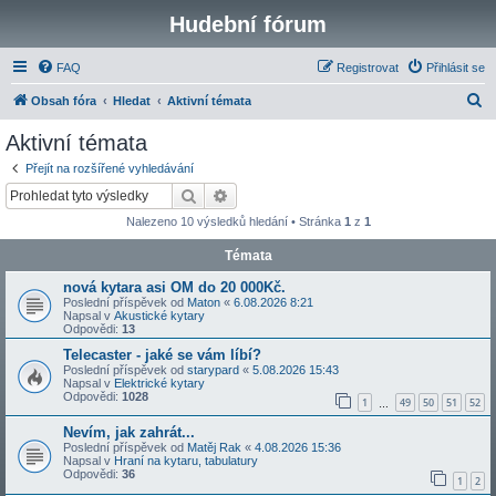
Hudební fórum
FAQ
Registrovat
Přihlásit se
H
Obsah fóra
Hledat
Aktivní témata
l
Aktivní témata
e
Přejít na rozšířené vyhledávání
d
Hledat
Pokročilé hledání
a
Nalezeno 10 výsledků hledání • Stránka
1
z
1
t
Témata
nová kytara asi OM do 20 000Kč.
Poslední příspěvek od
Maton
«
6.08.2026 8:21
Napsal v
Akustické kytary
Odpovědi:
13
Telecaster - jaké se vám líbí?
Poslední příspěvek od
starypard
«
5.08.2026 15:43
Napsal v
Elektrické kytary
Odpovědi:
1028
1
49
50
51
52
…
Nevím, jak zahrát...
Poslední příspěvek od
Matěj Rak
«
4.08.2026 15:36
Napsal v
Hraní na kytaru, tabulatury
Odpovědi:
36
1
2