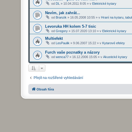
od
DL
»
10.04.2011 8:05
» v
Elektrické kytary
Nevím, jak zahrát...
od
Branzik
»
16.05.2008 10:55
» v
Hraní na kytaru, tabu
Levoruka HH kolem 5-7 tisic
od
Gregory
»
15.07.2020 13:10
» v
Elektrické kytary
Multiefekt
od
LesPaulik
»
9.06.2007 15:22
» v
Kytarové efekty
Furch vaše poznatky a názory
od
wenca77
»
16.12.2006 15:05
» v
Akustické kytary
Přejít na rozšířené vyhledávání
Obsah fóra