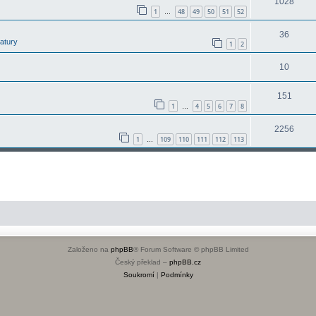
1028
1
48
49
50
51
52
…
36
latury
1
2
10
151
1
4
5
6
7
8
…
2256
1
109
110
111
112
113
…
Založeno na
phpBB
® Forum Software © phpBB Limited
Český překlad –
phpBB.cz
Soukromí
|
Podmínky