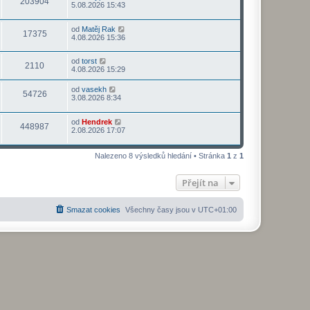
203904
5.08.2026 15:43
od
Matěj Rak
17375
4.08.2026 15:36
od
torst
2110
4.08.2026 15:29
od
vasekh
54726
3.08.2026 8:34
od
Hendrek
448987
2.08.2026 17:07
Nalezeno 8 výsledků hledání • Stránka
1
z
1
Přejít na
Smazat cookies
Všechny časy jsou v
UTC+01:00