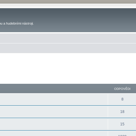
u a hudebními nástroji.
ODPOVĚDI
8
18
15