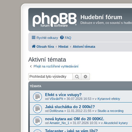
Hudební fórum
Diskuze o všem, co souvisí s hudbo
Rychlé odkazy
FAQ
Obsah fóra
Hledat
Aktivní témata
Aktivní témata
Přejít na rozšířené vyhledávání
Hledat
Pokročilé hledání
TÉMATA
Efekt s více vstupy?
od
VšivákPít
»
30.07.2026 16:53
» v
Kytarové efekty
Jaká sluchátka do 2 000kč?
od
DoMzuna
»
11.01.2012 21:55
» v
Studio a recording
nová kytara asi OM do 20 000Kč.
od
Amater_No_1
»
31.07.2026 10:31
» v
Akustické kytary
Telecaster - jaké se vám líbí?