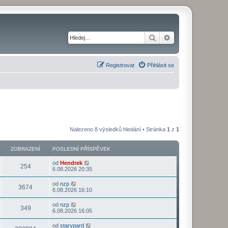
Hledat
Pokročilé hledání
Registrovat
Přihlásit se
Nalezeno 8 výsledků hledání • Stránka
1
z
1
ZOBRAZENÍ
POSLEDNÍ PŘÍSPĚVEK
od
Hendrek
254
6.08.2026 20:35
od
nzp
3674
6.08.2026 16:10
od
nzp
349
6.08.2026 16:05
od
starypard