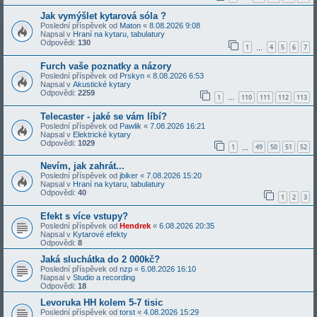
Jak vymýšlet kytarová sóla ?
Poslední příspěvek od
Maton
«
8.08.2026 9:08
Napsal v
Hraní na kytaru, tabulatury
Odpovědi:
130
1
4
5
6
7
…
Furch vaše poznatky a názory
Poslední příspěvek od
Prskyn
«
8.08.2026 6:53
Napsal v
Akustické kytary
Odpovědi:
2259
1
110
111
112
113
…
Telecaster - jaké se vám líbí?
Poslední příspěvek od
Pawlik
«
7.08.2026 16:21
Napsal v
Elektrické kytary
Odpovědi:
1029
1
49
50
51
52
…
Nevím, jak zahrát...
Poslední příspěvek od
jbiker
«
7.08.2026 15:20
Napsal v
Hraní na kytaru, tabulatury
Odpovědi:
40
1
2
3
Efekt s více vstupy?
Poslední příspěvek od
Hendrek
«
6.08.2026 20:35
Napsal v
Kytarové efekty
Odpovědi:
8
Jaká sluchátka do 2 000kč?
Poslední příspěvek od
nzp
«
6.08.2026 16:10
Napsal v
Studio a recording
Odpovědi:
18
Levoruka HH kolem 5-7 tisic
Poslední příspěvek od
torst
«
4.08.2026 15:29