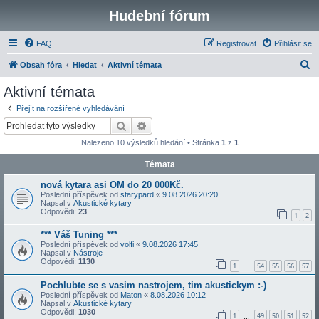
Hudební fórum
FAQ
Registrovat
Přihlásit se
H
Obsah fóra
Hledat
Aktivní témata
l
Aktivní témata
e
Přejít na rozšířené vyhledávání
d
Hledat
Pokročilé hledání
a
Nalezeno 10 výsledků hledání • Stránka
1
z
1
t
Témata
nová kytara asi OM do 20 000Kč.
Poslední příspěvek od
starypard
«
9.08.2026 20:20
Napsal v
Akustické kytary
Odpovědi:
23
1
2
*** Váš Tuning ***
Poslední příspěvek od
volfi
«
9.08.2026 17:45
Napsal v
Nástroje
Odpovědi:
1130
1
54
55
56
57
…
Pochlubte se s vasim nastrojem, tim akustickym :-)
Poslední příspěvek od
Maton
«
8.08.2026 10:12
Napsal v
Akustické kytary
Odpovědi:
1030
1
49
50
51
52
…