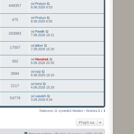
od
Prskyn
449357
8.08.2026 6:53
od
Prskyn
475
8.08.2026 6:50
od
Pawlik
203993
7.08.2026 16:21
od
jbiker
17507
7.08.2026 15:20
od
Hendrek
302
6.08.2026 20:35
od
nzp
3694
6.08.2026 16:10
od
torst
2117
4.08.2026 15:29
od
vasekh
54779
3.08.2026 8:34
Nalezeno 11 výsledků hledání • Stránka
1
z
1
Přejít na