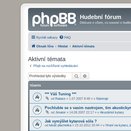
Hudební fórum
Diskuze o všem, co souvisí s hudbo
Rychlé odkazy
FAQ
Obsah fóra
Hledat
Aktivní témata
Aktivní témata
Přejít na rozšířené vyhledávání
Hledat
Pokročilé hledání
TÉMATA
*** Váš Tuning ***
od
Ratass
»
1.07.2007 8:48
» v
Nástroje
Pochlubte se s vasim nastrojem, tim akustickym
od
Jimator
»
14.08.2007 22:17
» v
Akustické kytary
Jak vymýšlet kytarová sóla ?
od
lukáš plachetka
»
23.10.2012 20:44
» v
Hraní na kytaru, t