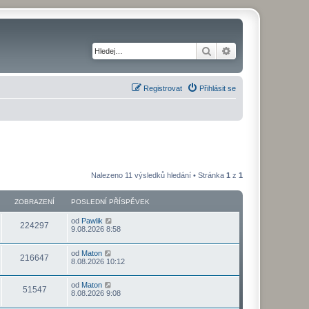
Hledat
Pokročilé hledání
Registrovat
Přihlásit se
Nalezeno 11 výsledků hledání • Stránka
1
z
1
ZOBRAZENÍ
POSLEDNÍ PŘÍSPĚVEK
od
Pawlik
224297
9.08.2026 8:58
od
Maton
216647
8.08.2026 10:12
od
Maton
51547
8.08.2026 9:08