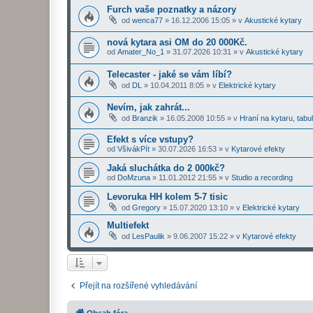
Furch vaše poznatky a názory
od
wenca77
»
16.12.2006 15:05
» v
Akustické kytary
nová kytara asi OM do 20 000Kč.
od
Amater_No_1
»
31.07.2026 10:31
» v
Akustické kytary
Telecaster - jaké se vám líbí?
od
DL
»
10.04.2011 8:05
» v
Elektrické kytary
Nevím, jak zahrát...
od
Branzik
»
16.05.2008 10:55
» v
Hraní na kytaru, tabu
Efekt s více vstupy?
od
VšivákPít
»
30.07.2026 16:53
» v
Kytarové efekty
Jaká sluchátka do 2 000kč?
od
DoMzuna
»
11.01.2012 21:55
» v
Studio a recording
Levoruka HH kolem 5-7 tisic
od
Gregory
»
15.07.2020 13:10
» v
Elektrické kytary
Multiefekt
od
LesPaulik
»
9.06.2007 15:22
» v
Kytarové efekty
Přejít na rozšířené vyhledávání