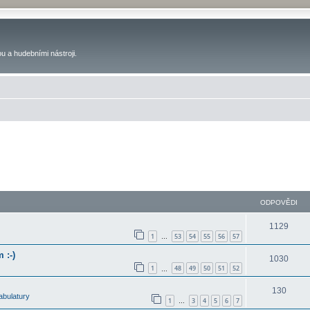
u a hudebními nástroji.
ODPOVĚDI
1129
1
53
54
55
56
57
…
 :-)
1030
1
48
49
50
51
52
…
130
abulatury
1
3
4
5
6
7
…