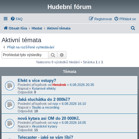
Hudební fórum
FAQ
Registrovat
Přihlásit se
H
Obsah fóra
Hledat
Aktivní témata
l
Aktivní témata
e
Přejít na rozšířené vyhledávání
d
Hledat
Pokročilé hledání
a
Nalezeno 8 výsledků hledání • Stránka
1
z
1
t
Témata
Efekt s více vstupy?
Poslední příspěvek od
Hendrek
«
6.08.2026 20:35
Napsal v
Kytarové efekty
Odpovědi:
8
Jaká sluchátka do 2 000kč?
Poslední příspěvek od
nzp
«
6.08.2026 16:10
Napsal v
Studio a recording
Odpovědi:
18
nová kytara asi OM do 20 000Kč.
Poslední příspěvek od
nzp
«
6.08.2026 16:05
Napsal v
Akustické kytary
Odpovědi:
15
Telecaster - jaké se vám líbí?