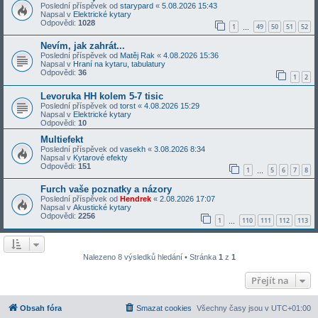
Poslední příspěvek od
starypard
«
5.08.2026 15:43
Napsal v
Elektrické kytary
Odpovědi:
1028
1
49
50
51
52
…
Nevím, jak zahrát...
Poslední příspěvek od
Matěj Rak
«
4.08.2026 15:36
Napsal v
Hraní na kytaru, tabulatury
Odpovědi:
36
1
2
Levoruka HH kolem 5-7 tisic
Poslední příspěvek od
torst
«
4.08.2026 15:29
Napsal v
Elektrické kytary
Odpovědi:
10
Multiefekt
Poslední příspěvek od
vasekh
«
3.08.2026 8:34
Napsal v
Kytarové efekty
Odpovědi:
151
1
5
6
7
8
…
Furch vaše poznatky a názory
Poslední příspěvek od
Hendrek
«
2.08.2026 17:07
Napsal v
Akustické kytary
Odpovědi:
2256
1
110
111
112
113
…
Nalezeno 8 výsledků hledání • Stránka
1
z
1
Přejít na
Obsah fóra
Smazat cookies
Všechny časy jsou v
UTC+01:00