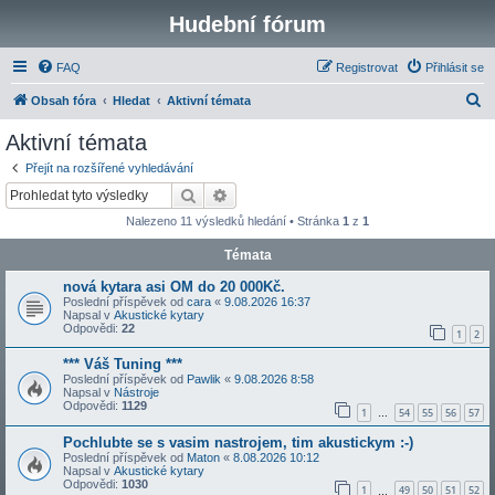
Hudební fórum
FAQ
Registrovat
Přihlásit se
H
Obsah fóra
Hledat
Aktivní témata
l
Aktivní témata
e
Přejít na rozšířené vyhledávání
d
Hledat
Pokročilé hledání
a
Nalezeno 11 výsledků hledání • Stránka
1
z
1
t
Témata
nová kytara asi OM do 20 000Kč.
Poslední příspěvek od
cara
«
9.08.2026 16:37
Napsal v
Akustické kytary
Odpovědi:
22
1
2
*** Váš Tuning ***
Poslední příspěvek od
Pawlik
«
9.08.2026 8:58
Napsal v
Nástroje
Odpovědi:
1129
1
54
55
56
57
…
Pochlubte se s vasim nastrojem, tim akustickym :-)
Poslední příspěvek od
Maton
«
8.08.2026 10:12
Napsal v
Akustické kytary
Odpovědi:
1030
1
49
50
51
52
…