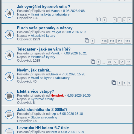
Jak vymýšlet kytarová sóla ?
Poslední příspěvek od
Maton
«
8.08.2026 9:08
Napsal v
Hraní na kytaru, tabulatury
Odpovědi:
130
1
4
5
6
7
…
Furch vaše poznatky a názory
Poslední příspěvek od
Prskyn
«
8.08.2026 6:53
Napsal v
Akustické kytary
Odpovědi:
2259
1
110
111
112
113
…
Telecaster - jaké se vám líbí?
Poslední příspěvek od
Pawlik
«
7.08.2026 16:21
Napsal v
Elektrické kytary
Odpovědi:
1029
1
49
50
51
52
…
Nevím, jak zahrát...
Poslední příspěvek od
jbiker
«
7.08.2026 15:20
Napsal v
Hraní na kytaru, tabulatury
Odpovědi:
40
1
2
3
Efekt s více vstupy?
Poslední příspěvek od
Hendrek
«
6.08.2026 20:35
Napsal v
Kytarové efekty
Odpovědi:
8
Jaká sluchátka do 2 000kč?
Poslední příspěvek od
nzp
«
6.08.2026 16:10
Napsal v
Studio a recording
Odpovědi:
18
Levoruka HH kolem 5-7 tisic
Poslední příspěvek od
torst
«
4.08.2026 15:29