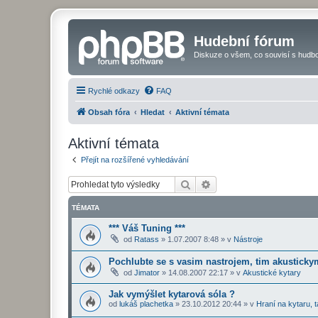
Hudební fórum
Diskuze o všem, co souvisí s hudbo
Rychlé odkazy
FAQ
Obsah fóra
Hledat
Aktivní témata
Aktivní témata
Přejít na rozšířené vyhledávání
Hledat
Pokročilé hledání
TÉMATA
*** Váš Tuning ***
od
Ratass
»
1.07.2007 8:48
» v
Nástroje
Pochlubte se s vasim nastrojem, tim akustickym
od
Jimator
»
14.08.2007 22:17
» v
Akustické kytary
Jak vymýšlet kytarová sóla ?
od
lukáš plachetka
»
23.10.2012 20:44
» v
Hraní na kytaru, t