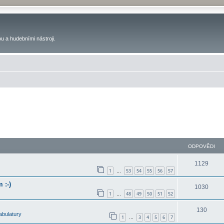
u a hudebními nástroji.
ODPOVĚDI
1129
1
53
54
55
56
57
…
 :-)
1030
1
48
49
50
51
52
…
130
abulatury
1
3
4
5
6
7
…