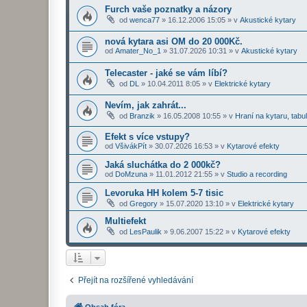
Furch vaše poznatky a názory
od
wenca77
»
16.12.2006 15:05
» v
Akustické kytary
nová kytara asi OM do 20 000Kč.
od
Amater_No_1
»
31.07.2026 10:31
» v
Akustické kytary
Telecaster - jaké se vám líbí?
od
DL
»
10.04.2011 8:05
» v
Elektrické kytary
Nevím, jak zahrát...
od
Branzik
»
16.05.2008 10:55
» v
Hraní na kytaru, tabu
Efekt s více vstupy?
od
VšivákPít
»
30.07.2026 16:53
» v
Kytarové efekty
Jaká sluchátka do 2 000kč?
od
DoMzuna
»
11.01.2012 21:55
» v
Studio a recording
Levoruka HH kolem 5-7 tisic
od
Gregory
»
15.07.2020 13:10
» v
Elektrické kytary
Multiefekt
od
LesPaulik
»
9.06.2007 15:22
» v
Kytarové efekty
Přejít na rozšířené vyhledávání