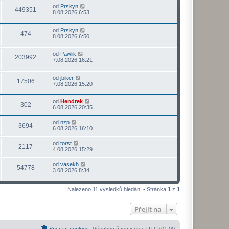
od
Prskyn
449351
8.08.2026 6:53
od
Prskyn
474
8.08.2026 6:50
od
Pawlik
203992
7.08.2026 16:21
od
jbiker
17506
7.08.2026 15:20
od
Hendrek
302
6.08.2026 20:35
od
nzp
3694
6.08.2026 16:10
od
torst
2117
4.08.2026 15:29
od
vasekh
54778
3.08.2026 8:34
Nalezeno 11 výsledků hledání • Stránka
1
z
1
Přejít na