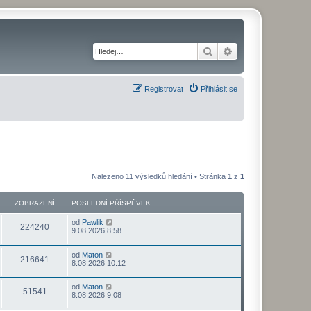
Hledat
Pokročilé hledání
Registrovat
Přihlásit se
Nalezeno 11 výsledků hledání • Stránka
1
z
1
ZOBRAZENÍ
POSLEDNÍ PŘÍSPĚVEK
od
Pawlik
224240
9.08.2026 8:58
od
Maton
216641
8.08.2026 10:12
od
Maton
51541
8.08.2026 9:08