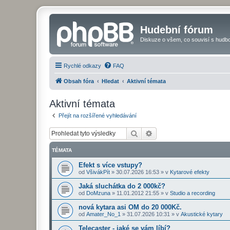
Hudební fórum
Diskuze o všem, co souvisí s hudbo
Rychlé odkazy
FAQ
Obsah fóra
Hledat
Aktivní témata
Aktivní témata
Přejít na rozšířené vyhledávání
Hledat
Pokročilé hledání
TÉMATA
Efekt s více vstupy?
od
VšivákPít
»
30.07.2026 16:53
» v
Kytarové efekty
Jaká sluchátka do 2 000kč?
od
DoMzuna
»
11.01.2012 21:55
» v
Studio a recording
nová kytara asi OM do 20 000Kč.
od
Amater_No_1
»
31.07.2026 10:31
» v
Akustické kytary
Telecaster - jaké se vám líbí?