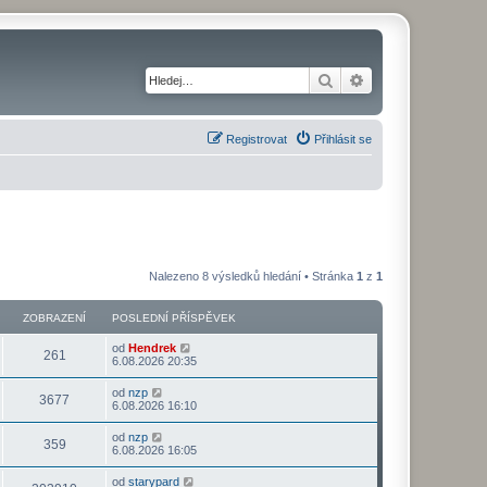
Hledat
Pokročilé hledání
Registrovat
Přihlásit se
Nalezeno 8 výsledků hledání • Stránka
1
z
1
ZOBRAZENÍ
POSLEDNÍ PŘÍSPĚVEK
od
Hendrek
261
6.08.2026 20:35
od
nzp
3677
6.08.2026 16:10
od
nzp
359
6.08.2026 16:05
od
starypard