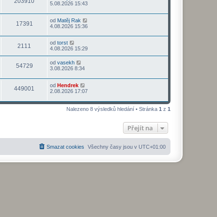
203910
5.08.2026 15:43
od
Matěj Rak
17391
4.08.2026 15:36
od
torst
2111
4.08.2026 15:29
od
vasekh
54729
3.08.2026 8:34
od
Hendrek
449001
2.08.2026 17:07
Nalezeno 8 výsledků hledání • Stránka
1
z
1
Přejít na
Smazat cookies
Všechny časy jsou v
UTC+01:00