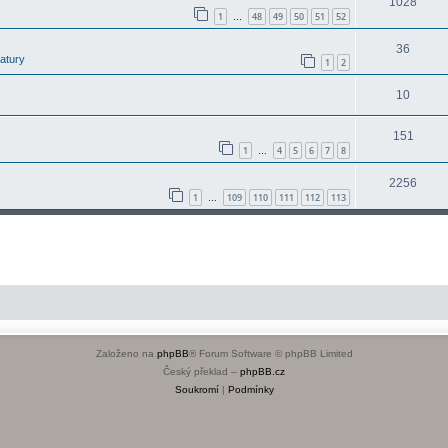
1028
1
48
49
50
51
52
…
36
latury
1
2
10
151
1
4
5
6
7
8
…
2256
1
109
110
111
112
113
…
Založeno na
phpBB
® Forum Software © phpBB Limited
Český překlad –
phpBB.cz
Soukromí
|
Podmínky