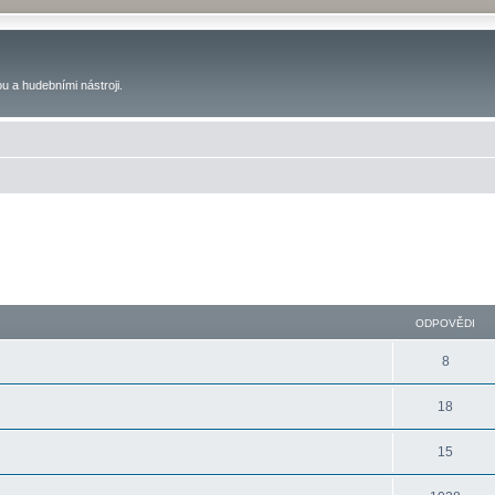
u a hudebními nástroji.
ODPOVĚDI
8
18
15