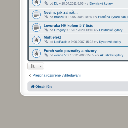
od
DL
»
10.04.2011 8:05
» v
Elektrické kytary
Nevím, jak zahrát...
od
Branzik
»
16.05.2008 10:55
» v
Hraní na kytaru, tabu
Levoruka HH kolem 5-7 tisic
od
Gregory
»
15.07.2020 13:10
» v
Elektrické kytary
Multiefekt
od
LesPaulik
»
9.06.2007 15:22
» v
Kytarové efekty
Furch vaše poznatky a názory
od
wenca77
»
16.12.2006 15:05
» v
Akustické kytary
Přejít na rozšířené vyhledávání
Obsah fóra