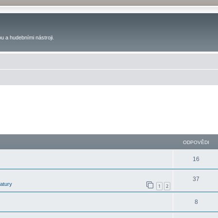
u a hudebními nástroji.
ODPOVĚDI
16
37
latury
1
2
8