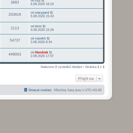
od
nzp
3683
6.08.2026 16:10
od
starypard
203919
5.08.2026 15:43
od
torst
2113
4.08.2026 15:29
od
vasekh
54737
3.08.2026 8:34
od
Hendrek
449003
2.08.2026 17:07
Nalezeno 8 výsledků hledání • Stránka
1
z
1
Přejít na
Smazat cookies
Všechny časy jsou v
UTC+01:00