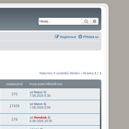
Hledat
Pokročilé hledání
Registrovat
Přihlásit se
Nalezeno 8 výsledků hledání • Stránka
1
z
1
ZOBRAZENÍ
POSLEDNÍ PŘÍSPĚVEK
od
Maton
375
7.08.2026 8:39
od
Maton
17426
7.08.2026 8:09
od
Hendrek
278
6.08.2026 20:35