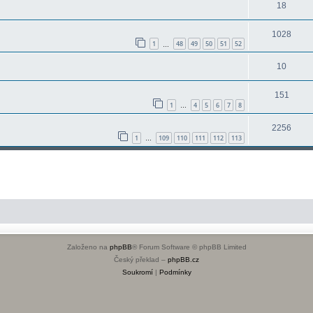
18
1028
1
48
49
50
51
52
…
10
151
1
4
5
6
7
8
…
2256
1
109
110
111
112
113
…
Založeno na
phpBB
® Forum Software © phpBB Limited
Český překlad –
phpBB.cz
Soukromí
|
Podmínky