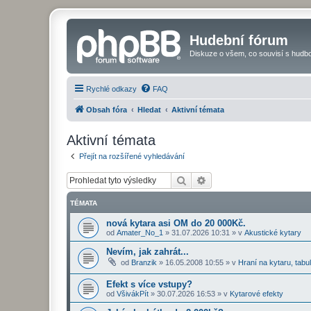
Hudební fórum
Diskuze o všem, co souvisí s hudbo
Rychlé odkazy
FAQ
Obsah fóra
Hledat
Aktivní témata
Aktivní témata
Přejít na rozšířené vyhledávání
Hledat
Pokročilé hledání
TÉMATA
nová kytara asi OM do 20 000Kč.
od
Amater_No_1
»
31.07.2026 10:31
» v
Akustické kytary
Nevím, jak zahrát...
od
Branzik
»
16.05.2008 10:55
» v
Hraní na kytaru, tabu
Efekt s více vstupy?
od
VšivákPít
»
30.07.2026 16:53
» v
Kytarové efekty