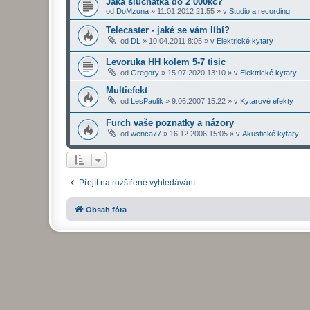
Jaká sluchátka do 2 000kč?
od
DoMzuna
»
11.01.2012 21:55
» v
Studio a recording
Telecaster - jaké se vám líbí?
od
DL
»
10.04.2011 8:05
» v
Elektrické kytary
Levoruka HH kolem 5-7 tisic
od
Gregory
»
15.07.2020 13:10
» v
Elektrické kytary
Multiefekt
od
LesPaulik
»
9.06.2007 15:22
» v
Kytarové efekty
Furch vaše poznatky a názory
od
wenca77
»
16.12.2006 15:05
» v
Akustické kytary
Přejít na rozšířené vyhledávání
Obsah fóra