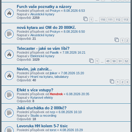
Furch vaše poznatky a názory
Poslední příspěvek od
Prskyn
«
8.08.2026 6:53
Napsal v
Akustické kytary
Odpovědi:
2259
1
110
111
112
113
…
nová kytara asi OM do 20 000Kč.
Poslední příspěvek od
Prskyn
«
8.08.2026 6:50
Napsal v
Akustické kytary
Odpovědi:
21
1
2
Telecaster - jaké se vám líbí?
Poslední příspěvek od
Pawlik
«
7.08.2026 16:21
Napsal v
Elektrické kytary
Odpovědi:
1029
1
49
50
51
52
…
Nevím, jak zahrát...
Poslední příspěvek od
jbiker
«
7.08.2026 15:20
Napsal v
Hraní na kytaru, tabulatury
Odpovědi:
40
1
2
3
Efekt s více vstupy?
Poslední příspěvek od
Hendrek
«
6.08.2026 20:35
Napsal v
Kytarové efekty
Odpovědi:
8
Jaká sluchátka do 2 000kč?
Poslední příspěvek od
nzp
«
6.08.2026 16:10
Napsal v
Studio a recording
Odpovědi:
18
Levoruka HH kolem 5-7 tisic
Poslední příspěvek od
torst
«
4.08.2026 15:29