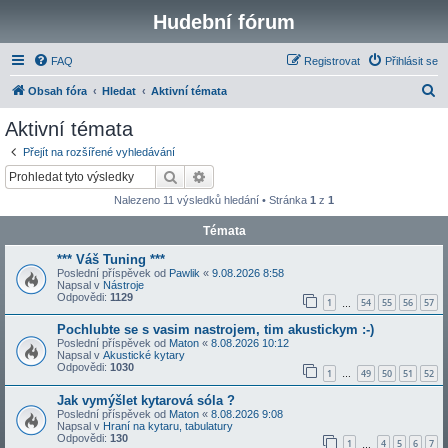
Hudební fórum
FAQ
Registrovat
Přihlásit se
H
Obsah fóra
Hledat
Aktivní témata
l
Aktivní témata
e
Přejít na rozšířené vyhledávání
d
Hledat
Pokročilé hledání
a
Nalezeno 11 výsledků hledání • Stránka
1
z
1
t
Témata
*** Váš Tuning ***
Poslední příspěvek od
Pawlik
«
9.08.2026 8:58
Napsal v
Nástroje
Odpovědi:
1129
1
54
55
56
57
…
Pochlubte se s vasim nastrojem, tim akustickym :-)
Poslední příspěvek od
Maton
«
8.08.2026 10:12
Napsal v
Akustické kytary
Odpovědi:
1030
1
49
50
51
52
…
Jak vymýšlet kytarová sóla ?
Poslední příspěvek od
Maton
«
8.08.2026 9:08
Napsal v
Hraní na kytaru, tabulatury
Odpovědi:
130
1
4
5
6
7
…