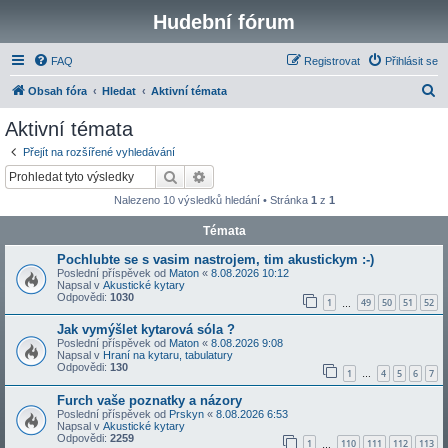
Hudební fórum
FAQ
Registrovat
Přihlásit se
H
Obsah fóra
Hledat
Aktivní témata
l
Aktivní témata
e
Přejít na rozšířené vyhledávání
d
Hledat
Pokročilé hledání
a
Nalezeno 10 výsledků hledání • Stránka
1
z
1
t
Témata
Pochlubte se s vasim nastrojem, tim akustickym :-)
Poslední příspěvek od
Maton
«
8.08.2026 10:12
Napsal v
Akustické kytary
Odpovědi:
1030
1
49
50
51
52
…
Jak vymýšlet kytarová sóla ?
Poslední příspěvek od
Maton
«
8.08.2026 9:08
Napsal v
Hraní na kytaru, tabulatury
Odpovědi:
130
1
4
5
6
7
…
Furch vaše poznatky a názory
Poslední příspěvek od
Prskyn
«
8.08.2026 6:53
Napsal v
Akustické kytary
Odpovědi:
2259
1
110
111
112
113
…