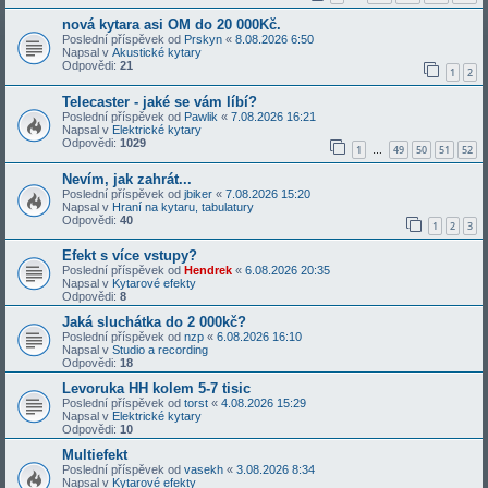
nová kytara asi OM do 20 000Kč.
Poslední příspěvek od
Prskyn
«
8.08.2026 6:50
Napsal v
Akustické kytary
Odpovědi:
21
1
2
Telecaster - jaké se vám líbí?
Poslední příspěvek od
Pawlik
«
7.08.2026 16:21
Napsal v
Elektrické kytary
Odpovědi:
1029
1
49
50
51
52
…
Nevím, jak zahrát...
Poslední příspěvek od
jbiker
«
7.08.2026 15:20
Napsal v
Hraní na kytaru, tabulatury
Odpovědi:
40
1
2
3
Efekt s více vstupy?
Poslední příspěvek od
Hendrek
«
6.08.2026 20:35
Napsal v
Kytarové efekty
Odpovědi:
8
Jaká sluchátka do 2 000kč?
Poslední příspěvek od
nzp
«
6.08.2026 16:10
Napsal v
Studio a recording
Odpovědi:
18
Levoruka HH kolem 5-7 tisic
Poslední příspěvek od
torst
«
4.08.2026 15:29
Napsal v
Elektrické kytary
Odpovědi:
10
Multiefekt
Poslední příspěvek od
vasekh
«
3.08.2026 8:34
Napsal v
Kytarové efekty