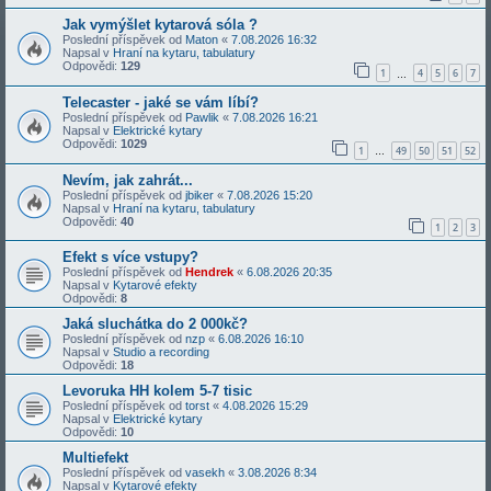
Jak vymýšlet kytarová sóla ?
Poslední příspěvek od
Maton
«
7.08.2026 16:32
Napsal v
Hraní na kytaru, tabulatury
Odpovědi:
129
1
4
5
6
7
…
Telecaster - jaké se vám líbí?
Poslední příspěvek od
Pawlik
«
7.08.2026 16:21
Napsal v
Elektrické kytary
Odpovědi:
1029
1
49
50
51
52
…
Nevím, jak zahrát...
Poslední příspěvek od
jbiker
«
7.08.2026 15:20
Napsal v
Hraní na kytaru, tabulatury
Odpovědi:
40
1
2
3
Efekt s více vstupy?
Poslední příspěvek od
Hendrek
«
6.08.2026 20:35
Napsal v
Kytarové efekty
Odpovědi:
8
Jaká sluchátka do 2 000kč?
Poslední příspěvek od
nzp
«
6.08.2026 16:10
Napsal v
Studio a recording
Odpovědi:
18
Levoruka HH kolem 5-7 tisic
Poslední příspěvek od
torst
«
4.08.2026 15:29
Napsal v
Elektrické kytary
Odpovědi:
10
Multiefekt
Poslední příspěvek od
vasekh
«
3.08.2026 8:34
Napsal v
Kytarové efekty