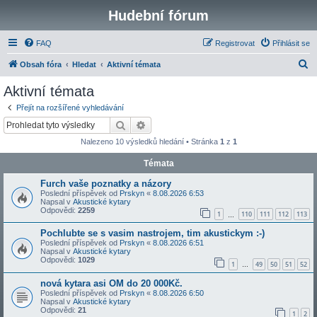
Hudební fórum
FAQ
Registrovat
Přihlásit se
H
Obsah fóra
Hledat
Aktivní témata
l
Aktivní témata
e
Přejít na rozšířené vyhledávání
d
Hledat
Pokročilé hledání
a
Nalezeno 10 výsledků hledání • Stránka
1
z
1
t
Témata
Furch vaše poznatky a názory
Poslední příspěvek od
Prskyn
«
8.08.2026 6:53
Napsal v
Akustické kytary
Odpovědi:
2259
1
110
111
112
113
…
Pochlubte se s vasim nastrojem, tim akustickym :-)
Poslední příspěvek od
Prskyn
«
8.08.2026 6:51
Napsal v
Akustické kytary
Odpovědi:
1029
1
49
50
51
52
…
nová kytara asi OM do 20 000Kč.
Poslední příspěvek od
Prskyn
«
8.08.2026 6:50
Napsal v
Akustické kytary
Odpovědi:
21
1
2