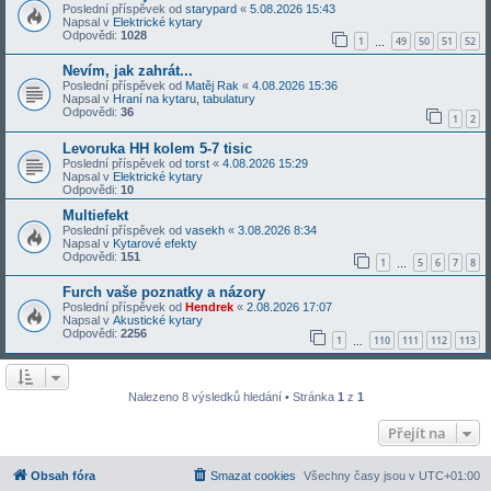
Poslední příspěvek od
starypard
«
5.08.2026 15:43
Napsal v
Elektrické kytary
Odpovědi:
1028
1
49
50
51
52
…
Nevím, jak zahrát...
Poslední příspěvek od
Matěj Rak
«
4.08.2026 15:36
Napsal v
Hraní na kytaru, tabulatury
Odpovědi:
36
1
2
Levoruka HH kolem 5-7 tisic
Poslední příspěvek od
torst
«
4.08.2026 15:29
Napsal v
Elektrické kytary
Odpovědi:
10
Multiefekt
Poslední příspěvek od
vasekh
«
3.08.2026 8:34
Napsal v
Kytarové efekty
Odpovědi:
151
1
5
6
7
8
…
Furch vaše poznatky a názory
Poslední příspěvek od
Hendrek
«
2.08.2026 17:07
Napsal v
Akustické kytary
Odpovědi:
2256
1
110
111
112
113
…
Nalezeno 8 výsledků hledání • Stránka
1
z
1
Přejít na
Obsah fóra
Smazat cookies
Všechny časy jsou v
UTC+01:00