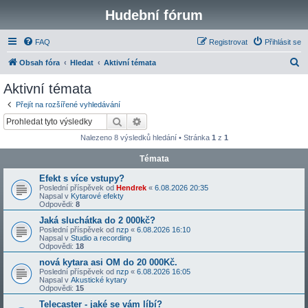
Hudební fórum
FAQ
Registrovat
Přihlásit se
H
Obsah fóra
Hledat
Aktivní témata
l
Aktivní témata
e
Přejít na rozšířené vyhledávání
d
Hledat
Pokročilé hledání
a
Nalezeno 8 výsledků hledání • Stránka
1
z
1
t
Témata
Efekt s více vstupy?
Poslední příspěvek od
Hendrek
«
6.08.2026 20:35
Napsal v
Kytarové efekty
Odpovědi:
8
Jaká sluchátka do 2 000kč?
Poslední příspěvek od
nzp
«
6.08.2026 16:10
Napsal v
Studio a recording
Odpovědi:
18
nová kytara asi OM do 20 000Kč.
Poslední příspěvek od
nzp
«
6.08.2026 16:05
Napsal v
Akustické kytary
Odpovědi:
15
Telecaster - jaké se vám líbí?