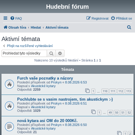
Hudební fórum
FAQ
Registrovat
Přihlásit se
H
Obsah fóra
Hledat
Aktivní témata
l
Aktivní témata
e
Přejít na rozšířené vyhledávání
d
Hledat
Pokročilé hledání
a
Nalezeno 10 výsledků hledání • Stránka
1
z
1
t
Témata
Furch vaše poznatky a názory
Poslední příspěvek od
Prskyn
«
8.08.2026 6:53
Napsal v
Akustické kytary
Odpovědi:
2259
1
110
111
112
113
…
Pochlubte se s vasim nastrojem, tim akustickym :-)
Poslední příspěvek od
Prskyn
«
8.08.2026 6:51
Napsal v
Akustické kytary
Odpovědi:
1029
1
49
50
51
52
…
nová kytara asi OM do 20 000Kč.
Poslední příspěvek od
Prskyn
«
8.08.2026 6:50
Napsal v
Akustické kytary
Odpovědi:
21
1
2