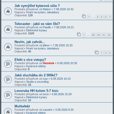
Jak vymýšlet kytarová sóla ?
Poslední příspěvek od
Maton
«
7.08.2026 16:32
Napsal v
Hraní na kytaru, tabulatury
Odpovědi:
129
1
4
5
6
7
…
Telecaster - jaké se vám líbí?
Poslední příspěvek od
Pawlik
«
7.08.2026 16:21
Napsal v
Elektrické kytary
Odpovědi:
1029
1
49
50
51
52
…
Nevím, jak zahrát...
Poslední příspěvek od
jbiker
«
7.08.2026 15:20
Napsal v
Hraní na kytaru, tabulatury
Odpovědi:
40
1
2
3
Efekt s více vstupy?
Poslední příspěvek od
Hendrek
«
6.08.2026 20:35
Napsal v
Kytarové efekty
Odpovědi:
8
Jaká sluchátka do 2 000kč?
Poslední příspěvek od
nzp
«
6.08.2026 16:10
Napsal v
Studio a recording
Odpovědi:
18
Levoruka HH kolem 5-7 tisic
Poslední příspěvek od
torst
«
4.08.2026 15:29
Napsal v
Elektrické kytary
Odpovědi:
10
Multiefekt
Poslední příspěvek od
vasekh
«
3.08.2026 8:34
Napsal v
Kytarové efekty