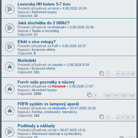
Levoruka HH kolem 5-7 tisic
Poslední příspěvek od
torst
«
4.08.2026 15:29
Napsal v
Elektrické kytary
Odpovědi:
10
Jaká sluchátka do 2 000kč?
Poslední příspěvek od
Andreakr
«
3.08.2026 15:48
Napsal v
Studio a recording
Odpovědi:
17
Efekt s více vstupy?
Poslední příspěvek od
Fořt
«
3.08.2026 10:37
Napsal v
Kytarové efekty
Odpovědi:
6
Multiefekt
Poslední příspěvek od
vasekh
«
3.08.2026 8:34
Napsal v
Kytarové efekty
Odpovědi:
151
1
5
6
7
8
…
Furch vaše poznatky a názory
Poslední příspěvek od
Hendrek
«
2.08.2026 17:07
Napsal v
Akustické kytary
Odpovědi:
2256
1
110
111
112
113
…
FRFR systém vs lampový aparát
Poslední příspěvek od
cherreda
«
30.07.2026 16:20
Napsal v
Komba, zesilovače, reproboxy
Odpovědi:
162
1
6
7
8
9
…
Podklady a náklady
Poslední příspěvek od
cid
«
30.07.2026 13:11
Napsal v
Klávesové nástroje a syntezátory
Odpovědi:
22