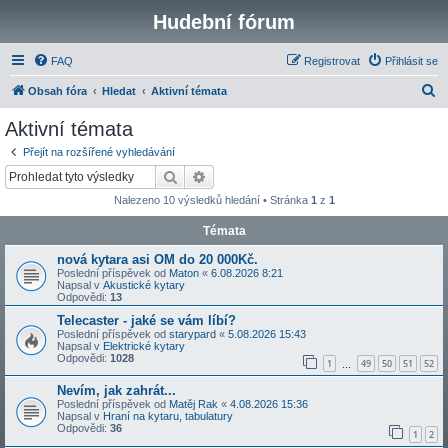
Hudební fórum
FAQ
Registrovat
Přihlásit se
H
Obsah fóra
Hledat
Aktivní témata
l
Aktivní témata
e
Přejít na rozšířené vyhledávání
d
Hledat
Pokročilé hledání
a
Nalezeno 10 výsledků hledání • Stránka
1
z
1
t
Témata
nová kytara asi OM do 20 000Kč.
Poslední příspěvek od
Maton
«
6.08.2026 8:21
Napsal v
Akustické kytary
Odpovědi:
13
Telecaster - jaké se vám líbí?
Poslední příspěvek od
starypard
«
5.08.2026 15:43
Napsal v
Elektrické kytary
Odpovědi:
1028
1
49
50
51
52
…
Nevím, jak zahrát...
Poslední příspěvek od
Matěj Rak
«
4.08.2026 15:36
Napsal v
Hraní na kytaru, tabulatury
Odpovědi:
36
1
2