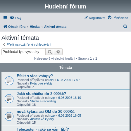
Hudební fórum
FAQ
Registrovat
Přihlásit se
H
Obsah fóra
Hledat
Aktivní témata
l
Aktivní témata
e
Přejít na rozšířené vyhledávání
d
Hledat
Pokročilé hledání
a
Nalezeno 8 výsledků hledání • Stránka
1
z
1
t
Témata
Efekt s více vstupy?
Poslední příspěvek od
cid
«
6.08.2026 17:07
Napsal v
Kytarové efekty
Odpovědi:
7
Jaká sluchátka do 2 000kč?
Poslední příspěvek od
nzp
«
6.08.2026 16:10
Napsal v
Studio a recording
Odpovědi:
18
nová kytara asi OM do 20 000Kč.
Poslední příspěvek od
nzp
«
6.08.2026 16:05
Napsal v
Akustické kytary
Odpovědi:
15
Telecaster - jaké se vám líbí?