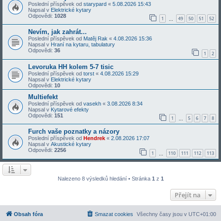
Poslední příspěvek od
starypard
«
5.08.2026 15:43
Napsal v
Elektrické kytary
Odpovědi:
1028
1
49
50
51
52
…
Nevím, jak zahrát...
Poslední příspěvek od
Matěj Rak
«
4.08.2026 15:36
Napsal v
Hraní na kytaru, tabulatury
Odpovědi:
36
1
2
Levoruka HH kolem 5-7 tisic
Poslední příspěvek od
torst
«
4.08.2026 15:29
Napsal v
Elektrické kytary
Odpovědi:
10
Multiefekt
Poslední příspěvek od
vasekh
«
3.08.2026 8:34
Napsal v
Kytarové efekty
Odpovědi:
151
1
5
6
7
8
…
Furch vaše poznatky a názory
Poslední příspěvek od
Hendrek
«
2.08.2026 17:07
Napsal v
Akustické kytary
Odpovědi:
2256
1
110
111
112
113
…
Nalezeno 8 výsledků hledání • Stránka
1
z
1
Přejít na
Obsah fóra
Smazat cookies
Všechny časy jsou v
UTC+01:00