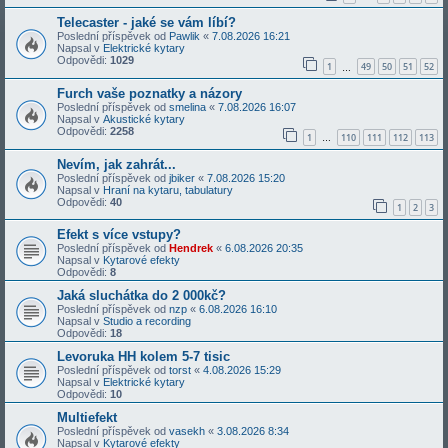
Telecaster - jaké se vám líbí?
Poslední příspěvek od
Pawlik
«
7.08.2026 16:21
Napsal v
Elektrické kytary
Odpovědi:
1029
1
49
50
51
52
…
Furch vaše poznatky a názory
Poslední příspěvek od
smelina
«
7.08.2026 16:07
Napsal v
Akustické kytary
Odpovědi:
2258
1
110
111
112
113
…
Nevím, jak zahrát...
Poslední příspěvek od
jbiker
«
7.08.2026 15:20
Napsal v
Hraní na kytaru, tabulatury
Odpovědi:
40
1
2
3
Efekt s více vstupy?
Poslední příspěvek od
Hendrek
«
6.08.2026 20:35
Napsal v
Kytarové efekty
Odpovědi:
8
Jaká sluchátka do 2 000kč?
Poslední příspěvek od
nzp
«
6.08.2026 16:10
Napsal v
Studio a recording
Odpovědi:
18
Levoruka HH kolem 5-7 tisic
Poslední příspěvek od
torst
«
4.08.2026 15:29
Napsal v
Elektrické kytary
Odpovědi:
10
Multiefekt
Poslední příspěvek od
vasekh
«
3.08.2026 8:34
Napsal v
Kytarové efekty