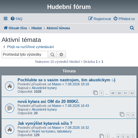
Hudební fórum
FAQ
Registrovat
Přihlásit se
H
Obsah fóra
Hledat
Aktivní témata
l
Aktivní témata
e
Přejít na rozšířené vyhledávání
d
Hledat
Pokročilé hledání
a
Nalezeno 10 výsledků hledání • Stránka
1
z
1
t
Témata
Pochlubte se s vasim nastrojem, tim akustickym :-)
Poslední příspěvek od
Maton
«
7.08.2026 18:18
Napsal v
Akustické kytary
Odpovědi:
1028
1
49
50
51
52
…
nová kytara asi OM do 20 000Kč.
Poslední příspěvek od
Maton
«
7.08.2026 16:43
Napsal v
Akustické kytary
Odpovědi:
20
1
2
Jak vymýšlet kytarová sóla ?
Poslední příspěvek od
Maton
«
7.08.2026 16:32
Napsal v
Hraní na kytaru, tabulatury
Odpovědi:
129
1
4
5
6
7
…