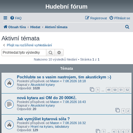
Hudební fórum
FAQ
Registrovat
Přihlásit se
H
Obsah fóra
Hledat
Aktivní témata
l
Aktivní témata
e
Přejít na rozšířené vyhledávání
d
Hledat
Pokročilé hledání
a
Nalezeno 10 výsledků hledání • Stránka
1
z
1
t
Témata
Pochlubte se s vasim nastrojem, tim akustickym :-)
Poslední příspěvek od
Maton
«
7.08.2026 18:18
Napsal v
Akustické kytary
Odpovědi:
1028
1
49
50
51
52
…
nová kytara asi OM do 20 000Kč.
Poslední příspěvek od
Maton
«
7.08.2026 16:43
Napsal v
Akustické kytary
Odpovědi:
20
1
2
Jak vymýšlet kytarová sóla ?
Poslední příspěvek od
Maton
«
7.08.2026 16:32
Napsal v
Hraní na kytaru, tabulatury
Odpovědi:
129
1
4
5
6
7
…