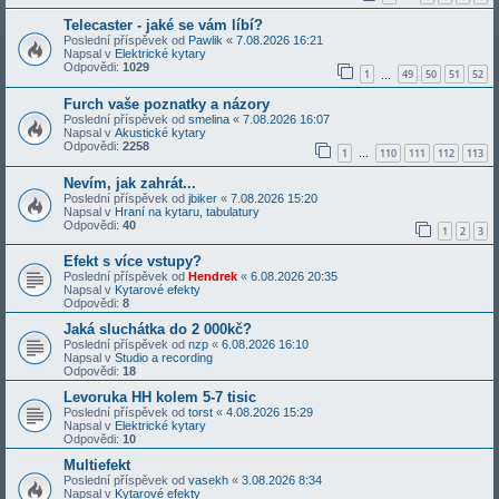
Telecaster - jaké se vám líbí?
Poslední příspěvek od
Pawlik
«
7.08.2026 16:21
Napsal v
Elektrické kytary
Odpovědi:
1029
1
49
50
51
52
…
Furch vaše poznatky a názory
Poslední příspěvek od
smelina
«
7.08.2026 16:07
Napsal v
Akustické kytary
Odpovědi:
2258
1
110
111
112
113
…
Nevím, jak zahrát...
Poslední příspěvek od
jbiker
«
7.08.2026 15:20
Napsal v
Hraní na kytaru, tabulatury
Odpovědi:
40
1
2
3
Efekt s více vstupy?
Poslední příspěvek od
Hendrek
«
6.08.2026 20:35
Napsal v
Kytarové efekty
Odpovědi:
8
Jaká sluchátka do 2 000kč?
Poslední příspěvek od
nzp
«
6.08.2026 16:10
Napsal v
Studio a recording
Odpovědi:
18
Levoruka HH kolem 5-7 tisic
Poslední příspěvek od
torst
«
4.08.2026 15:29
Napsal v
Elektrické kytary
Odpovědi:
10
Multiefekt
Poslední příspěvek od
vasekh
«
3.08.2026 8:34
Napsal v
Kytarové efekty