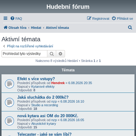
Hudební fórum
FAQ
Registrovat
Přihlásit se
H
Obsah fóra
Hledat
Aktivní témata
l
Aktivní témata
e
Přejít na rozšířené vyhledávání
d
Hledat
Pokročilé hledání
a
Nalezeno 8 výsledků hledání • Stránka
1
z
1
t
Témata
Efekt s více vstupy?
Poslední příspěvek od
Hendrek
«
6.08.2026 20:35
Napsal v
Kytarové efekty
Odpovědi:
8
Jaká sluchátka do 2 000kč?
Poslední příspěvek od
nzp
«
6.08.2026 16:10
Napsal v
Studio a recording
Odpovědi:
18
nová kytara asi OM do 20 000Kč.
Poslední příspěvek od
nzp
«
6.08.2026 16:05
Napsal v
Akustické kytary
Odpovědi:
15
Telecaster - jaké se vám líbí?