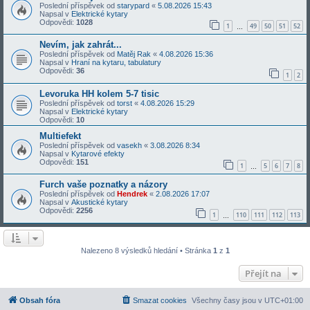
Poslední příspěvek od
starypard
«
5.08.2026 15:43
Napsal v
Elektrické kytary
Odpovědi:
1028
1
49
50
51
52
…
Nevím, jak zahrát...
Poslední příspěvek od
Matěj Rak
«
4.08.2026 15:36
Napsal v
Hraní na kytaru, tabulatury
Odpovědi:
36
1
2
Levoruka HH kolem 5-7 tisic
Poslední příspěvek od
torst
«
4.08.2026 15:29
Napsal v
Elektrické kytary
Odpovědi:
10
Multiefekt
Poslední příspěvek od
vasekh
«
3.08.2026 8:34
Napsal v
Kytarové efekty
Odpovědi:
151
1
5
6
7
8
…
Furch vaše poznatky a názory
Poslední příspěvek od
Hendrek
«
2.08.2026 17:07
Napsal v
Akustické kytary
Odpovědi:
2256
1
110
111
112
113
…
Nalezeno 8 výsledků hledání • Stránka
1
z
1
Přejít na
Obsah fóra
Smazat cookies
Všechny časy jsou v
UTC+01:00