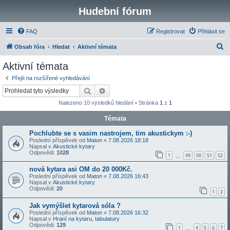
Hudební fórum
FAQ
Registrovat
Přihlásit se
H
Obsah fóra
Hledat
Aktivní témata
l
Aktivní témata
e
Přejít na rozšířené vyhledávání
d
Hledat
Pokročilé hledání
a
Nalezeno 10 výsledků hledání • Stránka
1
z
1
t
Témata
Pochlubte se s vasim nastrojem, tim akustickym :-)
Poslední příspěvek od
Maton
«
7.08.2026 18:18
Napsal v
Akustické kytary
Odpovědi:
1028
1
49
50
51
52
…
nová kytara asi OM do 20 000Kč.
Poslední příspěvek od
Maton
«
7.08.2026 16:43
Napsal v
Akustické kytary
Odpovědi:
20
1
2
Jak vymýšlet kytarová sóla ?
Poslední příspěvek od
Maton
«
7.08.2026 16:32
Napsal v
Hraní na kytaru, tabulatury
Odpovědi:
129
1
4
5
6
7
…