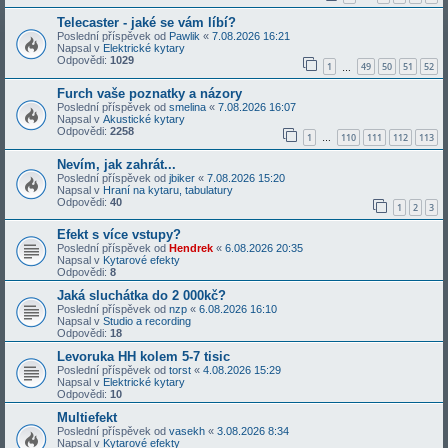
Telecaster - jaké se vám líbí?
Poslední příspěvek od
Pawlik
«
7.08.2026 16:21
Napsal v
Elektrické kytary
Odpovědi:
1029
1
49
50
51
52
…
Furch vaše poznatky a názory
Poslední příspěvek od
smelina
«
7.08.2026 16:07
Napsal v
Akustické kytary
Odpovědi:
2258
1
110
111
112
113
…
Nevím, jak zahrát...
Poslední příspěvek od
jbiker
«
7.08.2026 15:20
Napsal v
Hraní na kytaru, tabulatury
Odpovědi:
40
1
2
3
Efekt s více vstupy?
Poslední příspěvek od
Hendrek
«
6.08.2026 20:35
Napsal v
Kytarové efekty
Odpovědi:
8
Jaká sluchátka do 2 000kč?
Poslední příspěvek od
nzp
«
6.08.2026 16:10
Napsal v
Studio a recording
Odpovědi:
18
Levoruka HH kolem 5-7 tisic
Poslední příspěvek od
torst
«
4.08.2026 15:29
Napsal v
Elektrické kytary
Odpovědi:
10
Multiefekt
Poslední příspěvek od
vasekh
«
3.08.2026 8:34
Napsal v
Kytarové efekty