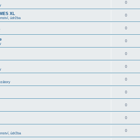
0
y
OMES XL
0
nství, údržba
0
í
e
0
y
0
0
y
0
ezátory
0
0
0
0
enství, údržba