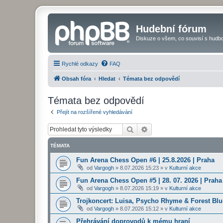
Hudební fórum
Diskuze o všem, co souvisí s hudbo
Rychlé odkazy
FAQ
Obsah fóra
Hledat
Témata bez odpovědí
Témata bez odpovědí
Přejít na rozšířené vyhledávání
Hledat
Pokročilé hledání
TÉMATA
Fun Arena Chess Open #6 | 25.8.2026 | Praha
od
Vargogh
»
8.07.2026 15:23
» v
Kulturní akce
Fun Arena Chess Open #5 | 28. 07. 2026 | Praha
od
Vargogh
»
8.07.2026 15:19
» v
Kulturní akce
Trojkoncert: Luisa, Psycho Rhyme & Forest Blun
od
Vargogh
»
8.07.2026 15:12
» v
Kulturní akce
Přehrávání doprovodů k mému hraní