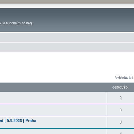
u a hudebními nástroji.
Vyhledávání 
ODPOVĚDI
0
0
t | 5.9.2026 | Praha
0