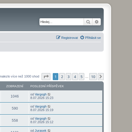
Hledat
Pokročilé hledání
Registrovat
Přihlásit se
Stránka
1
z
10
1
2
3
4
5
10
Další
nalezlo více než 1000 shod
…
ZOBRAZENÍ
POSLEDNÍ PŘÍSPĚVEK
od
Vargogh
1046
8.07.2026 15:23
od
Vargogh
590
8.07.2026 15:19
od
Vargogh
558
8.07.2026 15:12
od
Jurasek