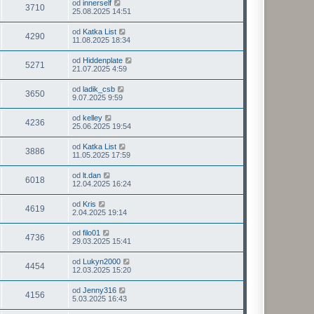
od
innerself
3710
25.08.2025 14:51
od
Katka List
4290
11.08.2025 18:34
od
Hiddenplate
5271
21.07.2025 4:59
od
ladik_csb
3650
9.07.2025 9:59
od
kelley
4236
25.06.2025 19:54
od
Katka List
3886
11.05.2025 17:59
od
lt.dan
6018
12.04.2025 16:24
od
Kris
4619
2.04.2025 19:14
od
filo01
4736
29.03.2025 15:41
od
Lukyn2000
4454
12.03.2025 15:20
od
Jenny316
4156
5.03.2025 16:43