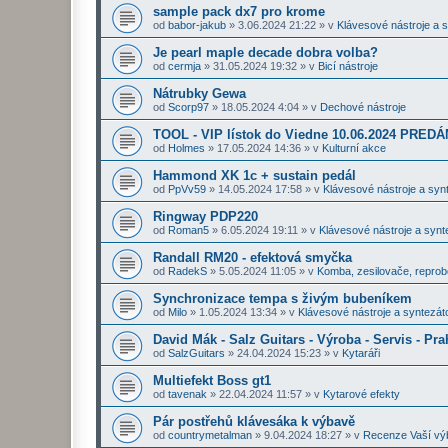
sample pack dx7 pro krome
od
babor-jakub
»
3.06.2024 21:22
» v
Klávesové nástroje a 
Je pearl maple decade dobra volba?
od
cermja
»
31.05.2024 19:32
» v
Bicí nástroje
Nátrubky Gewa
od
Scorp97
»
18.05.2024 4:04
» v
Dechové nástroje
TOOL - VIP lístok do Viedne 10.06.2024 PRE
od
Holmes
»
17.05.2024 14:36
» v
Kulturní akce
Hammond XK 1c + sustain pedál
od
PpVv59
»
14.05.2024 17:58
» v
Klávesové nástroje a syn
Ringway PDP220
od
Roman5
»
6.05.2024 19:11
» v
Klávesové nástroje a synt
Randall RM20 - efektová smyčka
od
RadekS
»
5.05.2024 11:05
» v
Komba, zesilovače, repro
Synchronizace tempa s živým bubeníkem
od
Milo
»
1.05.2024 13:34
» v
Klávesové nástroje a syntezát
David Mák - Salz Guitars - Výroba - Servis - Pra
od
SalzGuitars
»
24.04.2024 15:23
» v
Kytaráři
Multiefekt Boss gt1
od
tavenak
»
22.04.2024 11:57
» v
Kytarové efekty
Pár postřehů klávesáka k výbavě
od
countrymetalman
»
9.04.2024 18:27
» v
Recenze Vaší vý