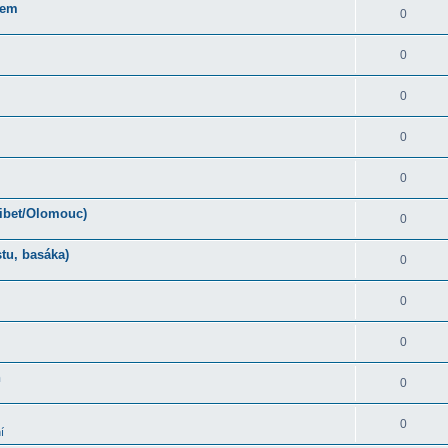
rem
0
0
0
0
0
Tibet/Olomouc)
0
tu, basáka)
0
0
0
ň
0
0
í