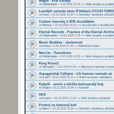
Magor - Král Evropy
od
Hiddenplate
»
3.03.2026 15:54
» v
Vaše skupiny a projekt
Levnější varianta strun D'Addario ECG23 CHR
od
Fany
»
22.02.2026 15:50
» v
Snímače, hardware, přísluše
Custom tvarovky k IEM sluchátkám
od
Mektys
»
22.02.2026 14:10
» v
Ozvučování a osvětlován
Eternal Records - Fracture of the Eternal Archiv
od
Hiddenplate
»
18.02.2026 1:04
» v
Vaše skupiny a projekt
Music Buddies - zkušenosti
od
kobza
»
9.02.2026 21:40
» v
Elektrické kytary
Nevi'im - Transitions
od
Hiddenplate
»
6.02.2026 14:32
» v
Vaše skupiny a projekt
Korg Kross2
od
MichaelC
»
2.02.2026 8:26
» v
Klávesové nástroje a synt
Arpeggio/tab Callejon - Ich komme niemals an
od
lt.dan
»
20.01.2026 11:14
» v
Hraní na kytaru, tabulatury
Kytarář - servis a údržba karlovarský kraj
od
Majkii
»
26.11.2025 20:39
» v
Kytaráři
HOX
od
krudox
»
30.10.2025 11:26
» v
Vaše skupiny a projekty
Postroj na kytarový kufr
od
jbiker
»
22.10.2025 13:04
» v
Snímače, hardware, přísluš