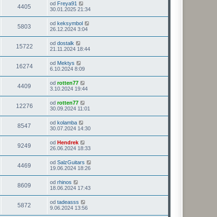
od
Freya91
4405
30.01.2025 21:34
od
keksymbol
5803
26.12.2024 3:04
od
dostalk
15722
21.11.2024 18:44
od
Mektys
16274
6.10.2024 8:09
od
rotten77
4409
3.10.2024 19:44
od
rotten77
12276
30.09.2024 11:01
od
kolamba
8547
30.07.2024 14:30
od
Hendrek
9249
26.06.2024 18:33
od
SalzGuitars
4469
19.06.2024 18:26
od
rhinos
8609
18.06.2024 17:43
od
tadeasss
5872
9.06.2024 13:56