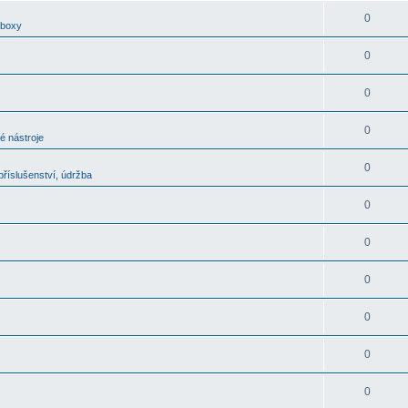
0
oboxy
0
0
0
é nástroje
0
říslušenství, údržba
0
0
0
0
0
0