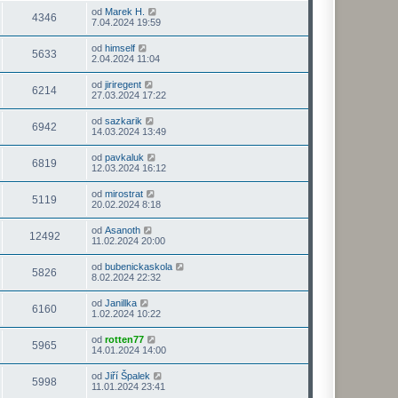
od
Marek H.
4346
7.04.2024 19:59
od
himself
5633
2.04.2024 11:04
od
jiriregent
6214
27.03.2024 17:22
od
sazkarik
6942
14.03.2024 13:49
od
pavkaluk
6819
12.03.2024 16:12
od
mirostrat
5119
20.02.2024 8:18
od
Asanoth
12492
11.02.2024 20:00
od
bubenickaskola
5826
8.02.2024 22:32
od
Janillka
6160
1.02.2024 10:22
od
rotten77
5965
14.01.2024 14:00
od
Jiří Špalek
5998
11.01.2024 23:41