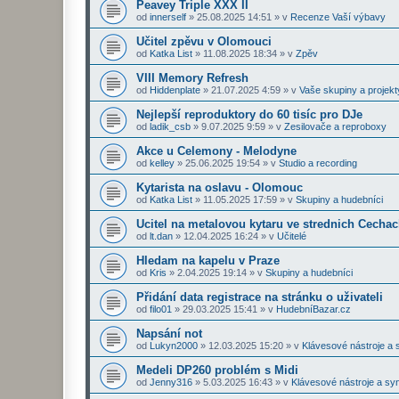
Peavey Triple XXX II
od
innerself
»
25.08.2025 14:51
» v
Recenze Vaší výbavy
Učitel zpěvu v Olomouci
od
Katka List
»
11.08.2025 18:34
» v
Zpěv
VIII Memory Refresh
od
Hiddenplate
»
21.07.2025 4:59
» v
Vaše skupiny a projekt
Nejlepší reproduktory do 60 tisíc pro DJe
od
ladik_csb
»
9.07.2025 9:59
» v
Zesilovače a reproboxy
Akce u Celemony - Melodyne
od
kelley
»
25.06.2025 19:54
» v
Studio a recording
Kytarista na oslavu - Olomouc
od
Katka List
»
11.05.2025 17:59
» v
Skupiny a hudebníci
Ucitel na metalovou kytaru ve strednich Cecha
od
lt.dan
»
12.04.2025 16:24
» v
Učitelé
Hledam na kapelu v Praze
od
Kris
»
2.04.2025 19:14
» v
Skupiny a hudebníci
Přidání data registrace na stránku o uživateli
od
filo01
»
29.03.2025 15:41
» v
HudebníBazar.cz
Napsání not
od
Lukyn2000
»
12.03.2025 15:20
» v
Klávesové nástroje a 
Medeli DP260 problém s Midi
od
Jenny316
»
5.03.2025 16:43
» v
Klávesové nástroje a sy