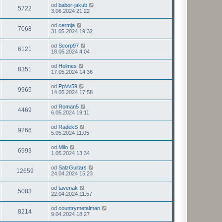
od
babor-jakub
5722
3.06.2024 21:22
od
cermja
7068
31.05.2024 19:32
od
Scorp97
6121
18.05.2024 4:04
od
Holmes
8351
17.05.2024 14:36
od
PpVv59
9965
14.05.2024 17:58
od
Roman5
4469
6.05.2024 19:11
od
RadekS
9266
5.05.2024 11:05
od
Milo
6993
1.05.2024 13:34
od
SalzGuitars
12659
24.04.2024 15:23
od
tavenak
5083
22.04.2024 11:57
od
countrymetalman
8214
9.04.2024 18:27