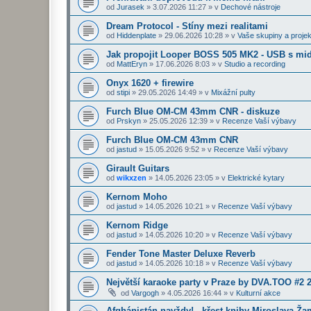
od
Jurasek
»
3.07.2026 11:27
» v
Dechové nástroje
Dream Protocol - Stíny mezi realitami
od
Hiddenplate
»
29.06.2026 10:28
» v
Vaše skupiny a projek
Jak propojit Looper BOSS 505 MK2 - USB s midi
od
MattEryn
»
17.06.2026 8:03
» v
Studio a recording
Onyx 1620 + firewire
od
stipi
»
29.05.2026 14:49
» v
Mixážní pulty
Furch Blue OM-CM 43mm CNR - diskuze
od
Prskyn
»
25.05.2026 12:39
» v
Recenze Vaší výbavy
Furch Blue OM-CM 43mm CNR
od
jastud
»
15.05.2026 9:52
» v
Recenze Vaší výbavy
Girault Guitars
od
wikxzen
»
14.05.2026 23:05
» v
Elektrické kytary
Kernom Moho
od
jastud
»
14.05.2026 10:21
» v
Recenze Vaší výbavy
Kernom Ridge
od
jastud
»
14.05.2026 10:20
» v
Recenze Vaší výbavy
Fender Tone Master Deluxe Reverb
od
jastud
»
14.05.2026 10:18
» v
Recenze Vaší výbavy
Největší karaoke party v Praze by DVA.TOO #2 
od
Vargogh
»
4.05.2026 16:44
» v
Kulturní akce
Afghánistán navždy! - křest knihy Miroslava Ž