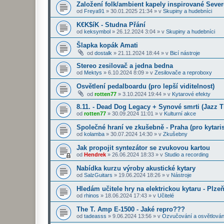
Založení folk/ambient kapely inspirované Seve
od
Freya91
»
30.01.2025 21:34
» v
Skupiny a hudebníci
K€K$íK - Studna Přání
od
keksymbol
»
26.12.2024 3:04
» v
Skupiny a hudebníci
Šlapka kopák Amati
od
dostalk
»
21.11.2024 18:44
» v
Bicí nástroje
Stereo zesilovač a jedna bedna
od
Mektys
»
6.10.2024 8:09
» v
Zesilovače a reproboxy
Osvětlení pedalboardu (pro lepší viditelnost)
od
rotten77
»
3.10.2024 19:44
» v
Kytarové efekty
8.11. - Dead Dog Legacy + Synové smrti (Jazz 
od
rotten77
»
30.09.2024 11:01
» v
Kulturní akce
Společné hraní ve zkušebně - Praha (pro kytaris
od
kolamba
»
30.07.2024 14:30
» v
Zkušebny
Jak propojit syntezátor se zvukovou kartou
od
Hendrek
»
26.06.2024 18:33
» v
Studio a recording
Nabídka kurzu výroby akustické kytary
od
SalzGuitars
»
19.06.2024 18:26
» v
Nástroje
Hledám učitele hry na elektrickou kytaru - Plze
od
rhinos
»
18.06.2024 17:43
» v
Učitelé
The T. Amp E-1500 - Jaké repro???
od
tadeasss
»
9.06.2024 13:56
» v
Ozvučování a osvětlován