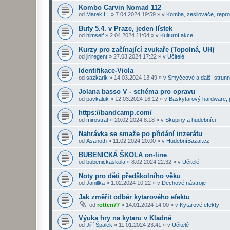
Kombo Carvin Nomad 112
od
Marek H.
»
7.04.2024 19:59
» v
Komba, zesilovače, repr
Buty 5.4. v Praze, jeden lístek
od
himself
»
2.04.2024 11:04
» v
Kulturní akce
Kurzy pro začínající zvukaře (Topolná, UH)
od
jiriregent
»
27.03.2024 17:22
» v
Učitelé
Identifikace-Viola
od
sazkarik
»
14.03.2024 13:49
» v
Smyčcové a další strunn
Jolana basso V - schéma pro opravu
od
pavkaluk
»
12.03.2024 16:12
» v
Baskytarový hardware, p
https://bandcamp.com/
od
mirostrat
»
20.02.2024 8:18
» v
Skupiny a hudebníci
Nahrávka se smaže po přidání inzerátu
od
Asanoth
»
11.02.2024 20:00
» v
HudebníBazar.cz
BUBENICKÁ ŠKOLA on-line
od
bubenickaskola
»
8.02.2024 22:32
» v
Učitelé
Noty pro děti předškolního věku
od
Janillka
»
1.02.2024 10:22
» v
Dechové nástroje
Jak změřit odběr kytarového efektu
od
rotten77
»
14.01.2024 14:00
» v
Kytarové efekty
Výuka hry na kytaru v Kladně
od
Jiří Špalek
»
11.01.2024 23:41
» v
Učitelé