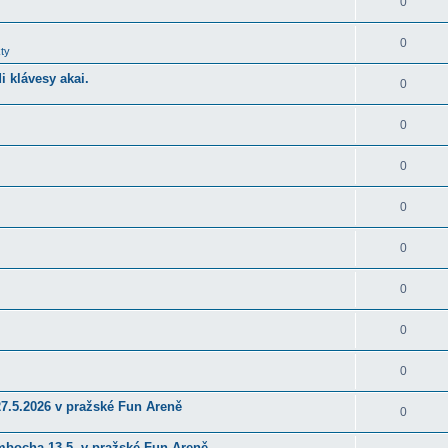
0
0
ty
 klávesy akai.
0
0
0
0
0
0
0
0
27.5.2026 v pražské Fun Areně
0
ambocha 13.5. v pražské Fun Areně