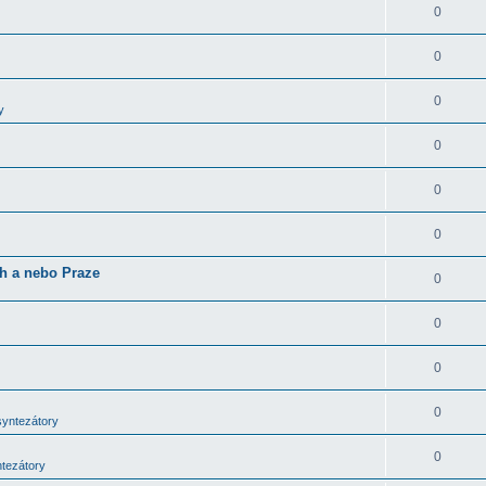
0
0
0
y
0
0
0
ch a nebo Praze
0
0
0
0
syntezátory
0
ntezátory