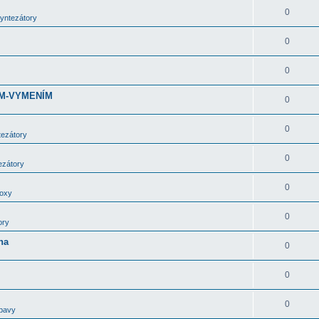
0
syntezátory
0
0
DÁM-VYMENÍM
0
0
tezátory
0
ezátory
0
boxy
0
ory
ha
0
0
0
bavy