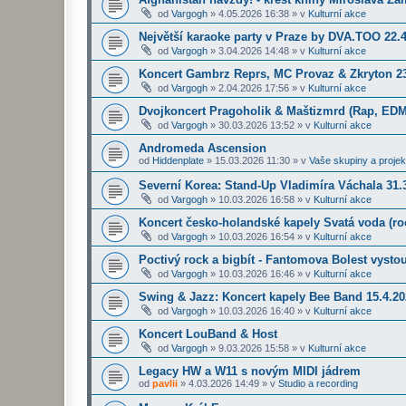
od
Vargogh
»
4.05.2026 16:38
» v
Kulturní akce
Největší karaoke party v Praze by DVA.TOO 22.
od
Vargogh
»
3.04.2026 14:48
» v
Kulturní akce
Koncert Gambrz Reprs, MC Provaz & Zkryton 23
od
Vargogh
»
2.04.2026 17:56
» v
Kulturní akce
Dvojkoncert Pragoholik & Maštizmrd (Rap, EDM
od
Vargogh
»
30.03.2026 13:52
» v
Kulturní akce
Andromeda Ascension
od
Hiddenplate
»
15.03.2026 11:30
» v
Vaše skupiny a projek
Severní Korea: Stand-Up Vladimíra Váchala 31.3
od
Vargogh
»
10.03.2026 16:58
» v
Kulturní akce
Koncert česko-holandské kapely Svatá voda (roc
od
Vargogh
»
10.03.2026 16:54
» v
Kulturní akce
Poctivý rock a bigbít - Fantomova Bolest vysto
od
Vargogh
»
10.03.2026 16:46
» v
Kulturní akce
Swing & Jazz: Koncert kapely Bee Band 15.4.2
od
Vargogh
»
10.03.2026 16:40
» v
Kulturní akce
Koncert LouBand & Host
od
Vargogh
»
9.03.2026 15:58
» v
Kulturní akce
Legacy HW a W11 s novým MIDI jádrem
od
pavlii
»
4.03.2026 14:49
» v
Studio a recording