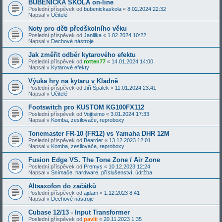
BUBENICKÁ ŠKOLA on-line
Poslední příspěvek od
bubenickaskola
«
8.02.2024 22:32
Napsal v
Učitelé
Noty pro děti předškolního věku
Poslední příspěvek od
Janillka
«
1.02.2024 10:22
Napsal v
Dechové nástroje
Jak změřit odběr kytarového efektu
Poslední příspěvek od
rotten77
«
14.01.2024 14:00
Napsal v
Kytarové efekty
Výuka hry na kytaru v Kladně
Poslední příspěvek od
Jiří Špalek
«
11.01.2024 23:41
Napsal v
Učitelé
Footswitch pro KUSTOM KG100FX112
Poslední příspěvek od
Vojtisimo
«
3.01.2024 17:33
Napsal v
Komba, zesilovače, reproboxy
Tonemaster FR-10 (FR12) vs Yamaha DHR 12M
Poslední příspěvek od
Bearder
«
13.12.2023 12:01
Napsal v
Komba, zesilovače, reproboxy
Fusion Edge VS. The Tone Zone / Air Zone
Poslední příspěvek od
Premys
«
10.12.2023 12:24
Napsal v
Snímače, hardware, příslušenství, údržba
Altsaxofon do začátků
Poslední příspěvek od
ajdam
«
1.12.2023 8:41
Napsal v
Dechové nástroje
Cubase 12/13 - Input Transformer
Poslední příspěvek od
pavlii
«
20.11.2023 1:35