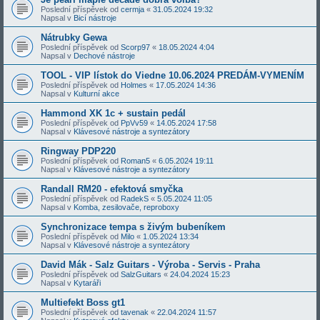
Poslední příspěvek od
cermja
«
31.05.2024 19:32
Napsal v
Bicí nástroje
Nátrubky Gewa
Poslední příspěvek od
Scorp97
«
18.05.2024 4:04
Napsal v
Dechové nástroje
TOOL - VIP lístok do Viedne 10.06.2024 PREDÁM-VYMENÍM
Poslední příspěvek od
Holmes
«
17.05.2024 14:36
Napsal v
Kulturní akce
Hammond XK 1c + sustain pedál
Poslední příspěvek od
PpVv59
«
14.05.2024 17:58
Napsal v
Klávesové nástroje a syntezátory
Ringway PDP220
Poslední příspěvek od
Roman5
«
6.05.2024 19:11
Napsal v
Klávesové nástroje a syntezátory
Randall RM20 - efektová smyčka
Poslední příspěvek od
RadekS
«
5.05.2024 11:05
Napsal v
Komba, zesilovače, reproboxy
Synchronizace tempa s živým bubeníkem
Poslední příspěvek od
Milo
«
1.05.2024 13:34
Napsal v
Klávesové nástroje a syntezátory
David Mák - Salz Guitars - Výroba - Servis - Praha
Poslední příspěvek od
SalzGuitars
«
24.04.2024 15:23
Napsal v
Kytaráři
Multiefekt Boss gt1
Poslední příspěvek od
tavenak
«
22.04.2024 11:57