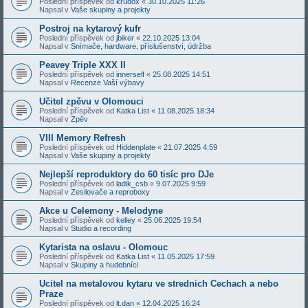
Poslední příspěvek od
krudox
«
30.10.2025 11:26
Napsal v
Vaše skupiny a projekty
Postroj na kytarový kufr
Poslední příspěvek od
jbiker
«
22.10.2025 13:04
Napsal v
Snímače, hardware, příslušenství, údržba
Peavey Triple XXX II
Poslední příspěvek od
innerself
«
25.08.2025 14:51
Napsal v
Recenze Vaší výbavy
Učitel zpěvu v Olomouci
Poslední příspěvek od
Katka List
«
11.08.2025 18:34
Napsal v
Zpěv
VIII Memory Refresh
Poslední příspěvek od
Hiddenplate
«
21.07.2025 4:59
Napsal v
Vaše skupiny a projekty
Nejlepší reproduktory do 60 tisíc pro DJe
Poslední příspěvek od
ladik_csb
«
9.07.2025 9:59
Napsal v
Zesilovače a reproboxy
Akce u Celemony - Melodyne
Poslední příspěvek od
kelley
«
25.06.2025 19:54
Napsal v
Studio a recording
Kytarista na oslavu - Olomouc
Poslední příspěvek od
Katka List
«
11.05.2025 17:59
Napsal v
Skupiny a hudebníci
Ucitel na metalovou kytaru ve strednich Cechach a nebo
Praze
Poslední příspěvek od
lt.dan
«
12.04.2025 16:24