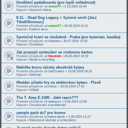
Osvětlení pedalboardu (pro lepší viditelnost)
Poslední příspěvek od
rotten77
«
3.10.2024 19:44
Napsal v
Kytarové efekty
8.11. - Dead Dog Legacy + Synové smrti (Jazz
Tibet/Olomouc)
Poslední příspěvek od
rotten77
«
30.09.2024 11:01
Napsal v
Kulturní akce
Společné hraní ve zkušebně - Praha (pro kytaristu, basáka)
Poslední příspěvek od
kolamba
«
30.07.2024 14:30
Napsal v
Zkušebny
Jak propojit syntezátor se zvukovou kartou
Poslední příspěvek od
Hendrek
«
26.06.2024 18:33
Napsal v
Studio a recording
Nabídka kurzu výroby akustické kytary
Poslední příspěvek od
SalzGuitars
«
19.06.2024 18:26
Napsal v
Nástroje
Hledám učitele hry na elektrickou kytaru - Plzeň
Poslední příspěvek od
rhinos
«
18.06.2024 17:43
Napsal v
Učitelé
The T. Amp E-1500 - Jaké repro???
Poslední příspěvek od
tadeasss
«
9.06.2024 13:56
Napsal v
Ozvučování a osvětlování
sample pack dx7 pro krome
Poslední příspěvek od
babor-jakub
«
3.06.2024 21:22
Napsal v
Klávesové nástroje a syntezátory
Je pearl maple decade dobra volba?