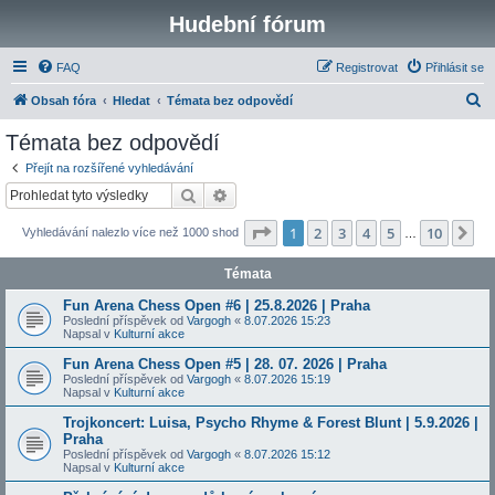
Hudební fórum
FAQ
Registrovat
Přihlásit se
H
Obsah fóra
Hledat
Témata bez odpovědí
l
Témata bez odpovědí
e
Přejít na rozšířené vyhledávání
d
Hledat
Pokročilé hledání
a
Stránka
1
z
10
1
2
3
4
5
10
Da
Vyhledávání nalezlo více než 1000 shod
t
…
Témata
Fun Arena Chess Open #6 | 25.8.2026 | Praha
Poslední příspěvek od
Vargogh
«
8.07.2026 15:23
Napsal v
Kulturní akce
Fun Arena Chess Open #5 | 28. 07. 2026 | Praha
Poslední příspěvek od
Vargogh
«
8.07.2026 15:19
Napsal v
Kulturní akce
Trojkoncert: Luisa, Psycho Rhyme & Forest Blunt | 5.9.2026 |
Praha
Poslední příspěvek od
Vargogh
«
8.07.2026 15:12
Napsal v
Kulturní akce