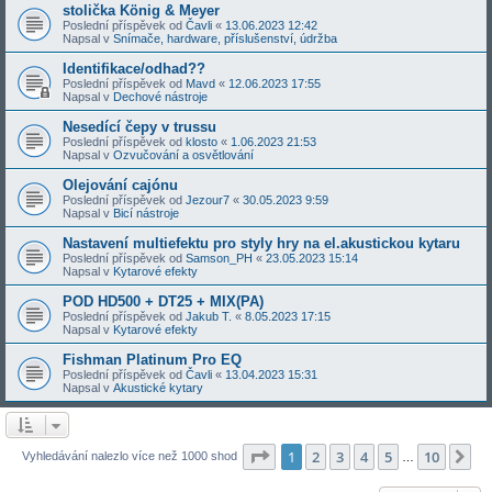
stolička König & Meyer
Poslední příspěvek od
Čavli
«
13.06.2023 12:42
Napsal v
Snímače, hardware, příslušenství, údržba
Identifikace/odhad??
Poslední příspěvek od
Mavd
«
12.06.2023 17:55
Napsal v
Dechové nástroje
Nesedící čepy v trussu
Poslední příspěvek od
klosto
«
1.06.2023 21:53
Napsal v
Ozvučování a osvětlování
Olejování cajónu
Poslední příspěvek od
Jezour7
«
30.05.2023 9:59
Napsal v
Bicí nástroje
Nastavení multiefektu pro styly hry na el.akustickou kytaru
Poslední příspěvek od
Samson_PH
«
23.05.2023 15:14
Napsal v
Kytarové efekty
POD HD500 + DT25 + MIX(PA)
Poslední příspěvek od
Jakub T.
«
8.05.2023 17:15
Napsal v
Kytarové efekty
Fishman Platinum Pro EQ
Poslední příspěvek od
Čavli
«
13.04.2023 15:31
Napsal v
Akustické kytary
Stránka
1
z
10
1
2
3
4
5
10
Da
Vyhledávání nalezlo více než 1000 shod
…