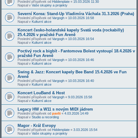
Poslední příspěvek od
Hiddenplate
«
15.03.2026 11:30
Napsal v
Vaše skupiny a projekty
Severní Korea: Stand-Up Vladimíra Váchala 31.3.2026 (Praha)
Poslední příspěvek od
Vargogh
«
10.03.2026 16:58
Napsal v
Kulturní akce
Koncert česko-holandské kapely Svatá voda (rockabilly)
25.4.2026 v pražské Fun Areně
Poslední příspěvek od
Vargogh
«
10.03.2026 16:54
Napsal v
Kulturní akce
Poctivý rock a bigbít - Fantomova Bolest vystoupí 18.4.2026 v
pražské Fun Areně
Poslední příspěvek od
Vargogh
«
10.03.2026 16:46
Napsal v
Kulturní akce
Swing & Jazz: Koncert kapely Bee Band 15.4.2026 ve Fun
Areně
Poslední příspěvek od
Vargogh
«
10.03.2026 16:40
Napsal v
Kulturní akce
Koncert LouBand & Host
Poslední příspěvek od
Vargogh
«
9.03.2026 15:58
Napsal v
Kulturní akce
Legacy HW a W11 s novým MIDI jádrem
Poslední příspěvek od
pavlii
«
4.03.2026 14:49
Napsal v
Studio a recording
Magor - Král Evropy
Poslední příspěvek od
Hiddenplate
«
3.03.2026 15:54
Napsal v
Vaše skupiny a projekty