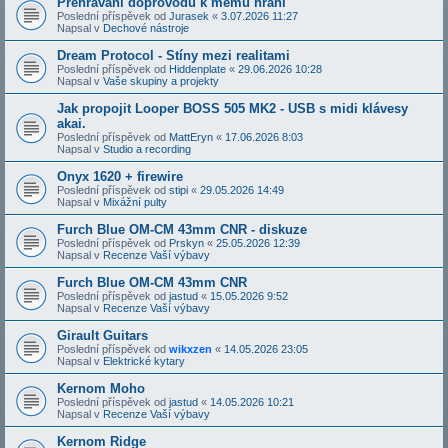
Přehrávání doprovodů k mému hraní
Poslední příspěvek od
Jurasek
«
3.07.2026 11:27
Napsal v
Dechové nástroje
Dream Protocol - Stíny mezi realitami
Poslední příspěvek od
Hiddenplate
«
29.06.2026 10:28
Napsal v
Vaše skupiny a projekty
Jak propojit Looper BOSS 505 MK2 - USB s midi klávesy
akai.
Poslední příspěvek od
MattEryn
«
17.06.2026 8:03
Napsal v
Studio a recording
Onyx 1620 + firewire
Poslední příspěvek od
stipi
«
29.05.2026 14:49
Napsal v
Mixážní pulty
Furch Blue OM-CM 43mm CNR - diskuze
Poslední příspěvek od
Prskyn
«
25.05.2026 12:39
Napsal v
Recenze Vaší výbavy
Furch Blue OM-CM 43mm CNR
Poslední příspěvek od
jastud
«
15.05.2026 9:52
Napsal v
Recenze Vaší výbavy
Girault Guitars
Poslední příspěvek od
wikxzen
«
14.05.2026 23:05
Napsal v
Elektrické kytary
Kernom Moho
Poslední příspěvek od
jastud
«
14.05.2026 10:21
Napsal v
Recenze Vaší výbavy
Kernom Ridge