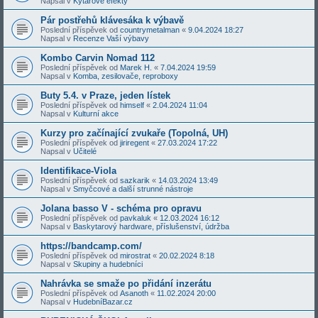
Napsal v
Kytarové efekty
Pár postřehů klávesáka k výbavě
Poslední příspěvek od
countrymetalman
«
9.04.2024 18:27
Napsal v
Recenze Vaší výbavy
Kombo Carvin Nomad 112
Poslední příspěvek od
Marek H.
«
7.04.2024 19:59
Napsal v
Komba, zesilovače, reproboxy
Buty 5.4. v Praze, jeden lístek
Poslední příspěvek od
himself
«
2.04.2024 11:04
Napsal v
Kulturní akce
Kurzy pro začínající zvukaře (Topolná, UH)
Poslední příspěvek od
jiriregent
«
27.03.2024 17:22
Napsal v
Učitelé
Identifikace-Viola
Poslední příspěvek od
sazkarik
«
14.03.2024 13:49
Napsal v
Smyčcové a další strunné nástroje
Jolana basso V - schéma pro opravu
Poslední příspěvek od
pavkaluk
«
12.03.2024 16:12
Napsal v
Baskytarový hardware, příslušenství, údržba
https://bandcamp.com/
Poslední příspěvek od
mirostrat
«
20.02.2024 8:18
Napsal v
Skupiny a hudebníci
Nahrávka se smaže po přidání inzerátu
Poslední příspěvek od
Asanoth
«
11.02.2024 20:00
Napsal v
HudebníBazar.cz