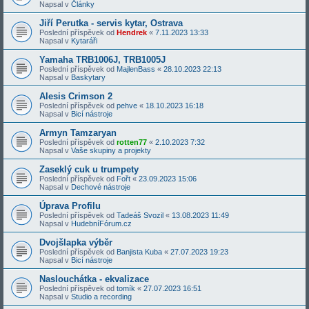
Napsal v
Články
Jiří Perutka - servis kytar, Ostrava
Poslední příspěvek od
Hendrek
«
7.11.2023 13:33
Napsal v
Kytaráři
Yamaha TRB1006J, TRB1005J
Poslední příspěvek od
MajlenBass
«
28.10.2023 22:13
Napsal v
Baskytary
Alesis Crimson 2
Poslední příspěvek od
pehve
«
18.10.2023 16:18
Napsal v
Bicí nástroje
Armyn Tamzaryan
Poslední příspěvek od
rotten77
«
2.10.2023 7:32
Napsal v
Vaše skupiny a projekty
Zaseklý cuk u trumpety
Poslední příspěvek od
Fořt
«
23.09.2023 15:06
Napsal v
Dechové nástroje
Úprava Profilu
Poslední příspěvek od
Tadeáš Svozil
«
13.08.2023 11:49
Napsal v
HudebníFórum.cz
Dvojšlapka výběr
Poslední příspěvek od
Banjista Kuba
«
27.07.2023 19:23
Napsal v
Bicí nástroje
Naslouchátka - ekvalizace
Poslední příspěvek od
tomík
«
27.07.2023 16:51
Napsal v
Studio a recording