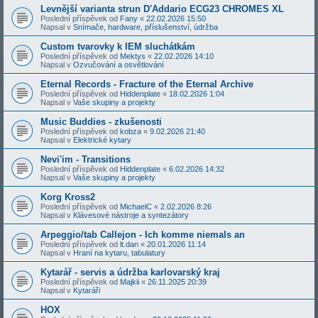
Levnější varianta strun D'Addario ECG23 CHROMES XL
Poslední příspěvek od
Fany
«
22.02.2026 15:50
Napsal v
Snímače, hardware, příslušenství, údržba
Custom tvarovky k IEM sluchátkám
Poslední příspěvek od
Mektys
«
22.02.2026 14:10
Napsal v
Ozvučování a osvětlování
Eternal Records - Fracture of the Eternal Archive
Poslední příspěvek od
Hiddenplate
«
18.02.2026 1:04
Napsal v
Vaše skupiny a projekty
Music Buddies - zkušenosti
Poslední příspěvek od
kobza
«
9.02.2026 21:40
Napsal v
Elektrické kytary
Nevi'im - Transitions
Poslední příspěvek od
Hiddenplate
«
6.02.2026 14:32
Napsal v
Vaše skupiny a projekty
Korg Kross2
Poslední příspěvek od
MichaelC
«
2.02.2026 8:26
Napsal v
Klávesové nástroje a syntezátory
Arpeggio/tab Callejon - Ich komme niemals an
Poslední příspěvek od
lt.dan
«
20.01.2026 11:14
Napsal v
Hraní na kytaru, tabulatury
Kytarář - servis a údržba karlovarský kraj
Poslední příspěvek od
Majkii
«
26.11.2025 20:39
Napsal v
Kytaráři
HOX