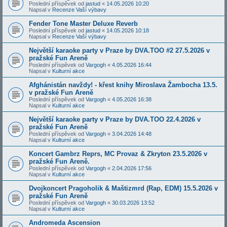
Poslední příspěvek od
jastud
«
14.05.2026 10:20
Napsal v
Recenze Vaší výbavy
Fender Tone Master Deluxe Reverb
Poslední příspěvek od
jastud
«
14.05.2026 10:18
Napsal v
Recenze Vaší výbavy
Největší karaoke party v Praze by DVA.TOO #2 27.5.2026 v
pražské Fun Areně
Poslední příspěvek od
Vargogh
«
4.05.2026 16:44
Napsal v
Kulturní akce
Afghánistán navždy! - křest knihy Miroslava Žambocha 13.5.
v pražské Fun Areně
Poslední příspěvek od
Vargogh
«
4.05.2026 16:38
Napsal v
Kulturní akce
Největší karaoke party v Praze by DVA.TOO 22.4.2026 v
pražské Fun Areně
Poslední příspěvek od
Vargogh
«
3.04.2026 14:48
Napsal v
Kulturní akce
Koncert Gambrz Reprs, MC Provaz & Zkryton 23.5.2026 v
pražské Fun Areně.
Poslední příspěvek od
Vargogh
«
2.04.2026 17:56
Napsal v
Kulturní akce
Dvojkoncert Pragoholik & Maštizmrd (Rap, EDM) 15.5.2026 v
pražské Fun Areně
Poslední příspěvek od
Vargogh
«
30.03.2026 13:52
Napsal v
Kulturní akce
Andromeda Ascension