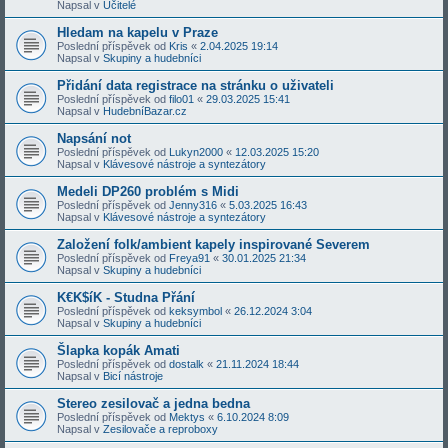
Napsal v
Učitelé
Hledam na kapelu v Praze
Poslední příspěvek od
Kris
«
2.04.2025 19:14
Napsal v
Skupiny a hudebníci
Přidání data registrace na stránku o uživateli
Poslední příspěvek od
filo01
«
29.03.2025 15:41
Napsal v
HudebníBazar.cz
Napsání not
Poslední příspěvek od
Lukyn2000
«
12.03.2025 15:20
Napsal v
Klávesové nástroje a syntezátory
Medeli DP260 problém s Midi
Poslední příspěvek od
Jenny316
«
5.03.2025 16:43
Napsal v
Klávesové nástroje a syntezátory
Založení folk/ambient kapely inspirované Severem
Poslední příspěvek od
Freya91
«
30.01.2025 21:34
Napsal v
Skupiny a hudebníci
K€K$íK - Studna Přání
Poslední příspěvek od
keksymbol
«
26.12.2024 3:04
Napsal v
Skupiny a hudebníci
Šlapka kopák Amati
Poslední příspěvek od
dostalk
«
21.11.2024 18:44
Napsal v
Bicí nástroje
Stereo zesilovač a jedna bedna
Poslední příspěvek od
Mektys
«
6.10.2024 8:09
Napsal v
Zesilovače a reproboxy