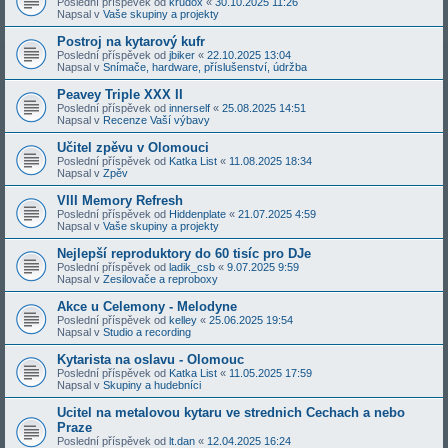
Poslední příspěvek od
krudox
«
30.10.2025 11:26
Napsal v
Vaše skupiny a projekty
Postroj na kytarový kufr
Poslední příspěvek od
jbiker
«
22.10.2025 13:04
Napsal v
Snímače, hardware, příslušenství, údržba
Peavey Triple XXX II
Poslední příspěvek od
innerself
«
25.08.2025 14:51
Napsal v
Recenze Vaší výbavy
Učitel zpěvu v Olomouci
Poslední příspěvek od
Katka List
«
11.08.2025 18:34
Napsal v
Zpěv
VIII Memory Refresh
Poslední příspěvek od
Hiddenplate
«
21.07.2025 4:59
Napsal v
Vaše skupiny a projekty
Nejlepší reproduktory do 60 tisíc pro DJe
Poslední příspěvek od
ladik_csb
«
9.07.2025 9:59
Napsal v
Zesilovače a reproboxy
Akce u Celemony - Melodyne
Poslední příspěvek od
kelley
«
25.06.2025 19:54
Napsal v
Studio a recording
Kytarista na oslavu - Olomouc
Poslední příspěvek od
Katka List
«
11.05.2025 17:59
Napsal v
Skupiny a hudebníci
Ucitel na metalovou kytaru ve strednich Cechach a nebo
Praze
Poslední příspěvek od
lt.dan
«
12.04.2025 16:24