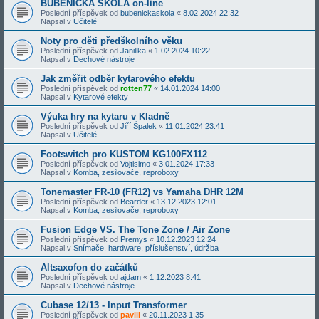
BUBENICKÁ ŠKOLA on-line
Poslední příspěvek od
bubenickaskola
«
8.02.2024 22:32
Napsal v
Učitelé
Noty pro děti předškolního věku
Poslední příspěvek od
Janillka
«
1.02.2024 10:22
Napsal v
Dechové nástroje
Jak změřit odběr kytarového efektu
Poslední příspěvek od
rotten77
«
14.01.2024 14:00
Napsal v
Kytarové efekty
Výuka hry na kytaru v Kladně
Poslední příspěvek od
Jiří Špalek
«
11.01.2024 23:41
Napsal v
Učitelé
Footswitch pro KUSTOM KG100FX112
Poslední příspěvek od
Vojtisimo
«
3.01.2024 17:33
Napsal v
Komba, zesilovače, reproboxy
Tonemaster FR-10 (FR12) vs Yamaha DHR 12M
Poslední příspěvek od
Bearder
«
13.12.2023 12:01
Napsal v
Komba, zesilovače, reproboxy
Fusion Edge VS. The Tone Zone / Air Zone
Poslední příspěvek od
Premys
«
10.12.2023 12:24
Napsal v
Snímače, hardware, příslušenství, údržba
Altsaxofon do začátků
Poslední příspěvek od
ajdam
«
1.12.2023 8:41
Napsal v
Dechové nástroje
Cubase 12/13 - Input Transformer
Poslední příspěvek od
pavlii
«
20.11.2023 1:35