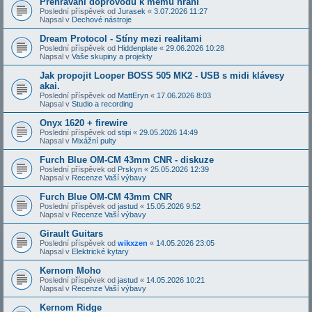
Přehrávání doprovodů k mému hraní
Poslední příspěvek od
Jurasek
«
3.07.2026 11:27
Napsal v
Dechové nástroje
Dream Protocol - Stíny mezi realitami
Poslední příspěvek od
Hiddenplate
«
29.06.2026 10:28
Napsal v
Vaše skupiny a projekty
Jak propojit Looper BOSS 505 MK2 - USB s midi klávesy
akai.
Poslední příspěvek od
MattEryn
«
17.06.2026 8:03
Napsal v
Studio a recording
Onyx 1620 + firewire
Poslední příspěvek od
stipi
«
29.05.2026 14:49
Napsal v
Mixážní pulty
Furch Blue OM-CM 43mm CNR - diskuze
Poslední příspěvek od
Prskyn
«
25.05.2026 12:39
Napsal v
Recenze Vaší výbavy
Furch Blue OM-CM 43mm CNR
Poslední příspěvek od
jastud
«
15.05.2026 9:52
Napsal v
Recenze Vaší výbavy
Girault Guitars
Poslední příspěvek od
wikxzen
«
14.05.2026 23:05
Napsal v
Elektrické kytary
Kernom Moho
Poslední příspěvek od
jastud
«
14.05.2026 10:21
Napsal v
Recenze Vaší výbavy
Kernom Ridge