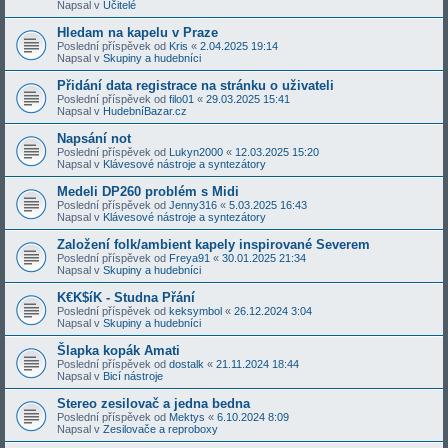
Napsal v
Učitelé
Hledam na kapelu v Praze
Poslední příspěvek od
Kris
«
2.04.2025 19:14
Napsal v
Skupiny a hudebníci
Přidání data registrace na stránku o uživateli
Poslední příspěvek od
filo01
«
29.03.2025 15:41
Napsal v
HudebníBazar.cz
Napsání not
Poslední příspěvek od
Lukyn2000
«
12.03.2025 15:20
Napsal v
Klávesové nástroje a syntezátory
Medeli DP260 problém s Midi
Poslední příspěvek od
Jenny316
«
5.03.2025 16:43
Napsal v
Klávesové nástroje a syntezátory
Založení folk/ambient kapely inspirované Severem
Poslední příspěvek od
Freya91
«
30.01.2025 21:34
Napsal v
Skupiny a hudebníci
K€K$íK - Studna Přání
Poslední příspěvek od
keksymbol
«
26.12.2024 3:04
Napsal v
Skupiny a hudebníci
Šlapka kopák Amati
Poslední příspěvek od
dostalk
«
21.11.2024 18:44
Napsal v
Bicí nástroje
Stereo zesilovač a jedna bedna
Poslední příspěvek od
Mektys
«
6.10.2024 8:09
Napsal v
Zesilovače a reproboxy