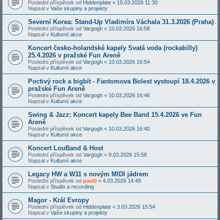
Poslední příspěvek od
Hiddenplate
«
15.03.2026 11:30
Napsal v
Vaše skupiny a projekty
Severní Korea: Stand-Up Vladimíra Váchala 31.3.2026 (Praha)
Poslední příspěvek od
Vargogh
«
10.03.2026 16:58
Napsal v
Kulturní akce
Koncert česko-holandské kapely Svatá voda (rockabilly)
25.4.2026 v pražské Fun Areně
Poslední příspěvek od
Vargogh
«
10.03.2026 16:54
Napsal v
Kulturní akce
Poctivý rock a bigbít - Fantomova Bolest vystoupí 18.4.2026 v
pražské Fun Areně
Poslední příspěvek od
Vargogh
«
10.03.2026 16:46
Napsal v
Kulturní akce
Swing & Jazz: Koncert kapely Bee Band 15.4.2026 ve Fun
Areně
Poslední příspěvek od
Vargogh
«
10.03.2026 16:40
Napsal v
Kulturní akce
Koncert LouBand & Host
Poslední příspěvek od
Vargogh
«
9.03.2026 15:58
Napsal v
Kulturní akce
Legacy HW a W11 s novým MIDI jádrem
Poslední příspěvek od
pavlii
«
4.03.2026 14:49
Napsal v
Studio a recording
Magor - Král Evropy
Poslední příspěvek od
Hiddenplate
«
3.03.2026 15:54
Napsal v
Vaše skupiny a projekty