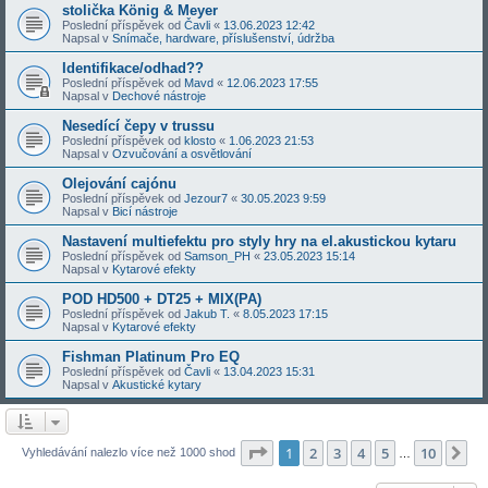
stolička König & Meyer
Poslední příspěvek od
Čavli
«
13.06.2023 12:42
Napsal v
Snímače, hardware, příslušenství, údržba
Identifikace/odhad??
Poslední příspěvek od
Mavd
«
12.06.2023 17:55
Napsal v
Dechové nástroje
Nesedící čepy v trussu
Poslední příspěvek od
klosto
«
1.06.2023 21:53
Napsal v
Ozvučování a osvětlování
Olejování cajónu
Poslední příspěvek od
Jezour7
«
30.05.2023 9:59
Napsal v
Bicí nástroje
Nastavení multiefektu pro styly hry na el.akustickou kytaru
Poslední příspěvek od
Samson_PH
«
23.05.2023 15:14
Napsal v
Kytarové efekty
POD HD500 + DT25 + MIX(PA)
Poslední příspěvek od
Jakub T.
«
8.05.2023 17:15
Napsal v
Kytarové efekty
Fishman Platinum Pro EQ
Poslední příspěvek od
Čavli
«
13.04.2023 15:31
Napsal v
Akustické kytary
Stránka
1
z
10
1
2
3
4
5
10
Da
Vyhledávání nalezlo více než 1000 shod
…