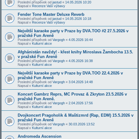
Poslední příspěvek od
jastud
«
14.05.2026 10:20
Napsal v
Recenze Vaší výbavy
Fender Tone Master Deluxe Reverb
Poslední příspěvek od
jastud
«
14.05.2026 10:18
Napsal v
Recenze Vaší výbavy
Největší karaoke party v Praze by DVA.TOO #2 27.5.2026 v
pražské Fun Areně
Poslední příspěvek od
Vargogh
«
4.05.2026 16:44
Napsal v
Kulturní akce
Afghánistán navždy! - křest knihy Miroslava Žambocha 13.5.
v pražské Fun Areně
Poslední příspěvek od
Vargogh
«
4.05.2026 16:38
Napsal v
Kulturní akce
Největší karaoke party v Praze by DVA.TOO 22.4.2026 v
pražské Fun Areně
Poslední příspěvek od
Vargogh
«
3.04.2026 14:48
Napsal v
Kulturní akce
Koncert Gambrz Reprs, MC Provaz & Zkryton 23.5.2026 v
pražské Fun Areně.
Poslední příspěvek od
Vargogh
«
2.04.2026 17:56
Napsal v
Kulturní akce
Dvojkoncert Pragoholik & Maštizmrd (Rap, EDM) 15.5.2026 v
pražské Fun Areně
Poslední příspěvek od
Vargogh
«
30.03.2026 13:52
Napsal v
Kulturní akce
Andromeda Ascension