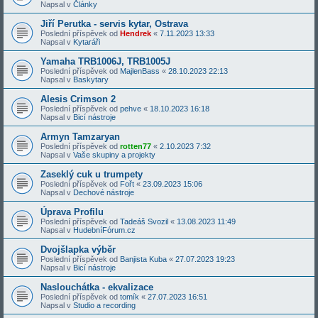
Napsal v
Články
Jiří Perutka - servis kytar, Ostrava
Poslední příspěvek od
Hendrek
«
7.11.2023 13:33
Napsal v
Kytaráři
Yamaha TRB1006J, TRB1005J
Poslední příspěvek od
MajlenBass
«
28.10.2023 22:13
Napsal v
Baskytary
Alesis Crimson 2
Poslední příspěvek od
pehve
«
18.10.2023 16:18
Napsal v
Bicí nástroje
Armyn Tamzaryan
Poslední příspěvek od
rotten77
«
2.10.2023 7:32
Napsal v
Vaše skupiny a projekty
Zaseklý cuk u trumpety
Poslední příspěvek od
Fořt
«
23.09.2023 15:06
Napsal v
Dechové nástroje
Úprava Profilu
Poslední příspěvek od
Tadeáš Svozil
«
13.08.2023 11:49
Napsal v
HudebníFórum.cz
Dvojšlapka výběr
Poslední příspěvek od
Banjista Kuba
«
27.07.2023 19:23
Napsal v
Bicí nástroje
Naslouchátka - ekvalizace
Poslední příspěvek od
tomík
«
27.07.2023 16:51
Napsal v
Studio a recording