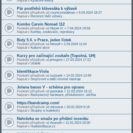
Napsal v
Kytarové efekty
Pár postřehů klávesáka k výbavě
Poslední příspěvek od
countrymetalman
«
9.04.2024 18:27
Napsal v
Recenze Vaší výbavy
Kombo Carvin Nomad 112
Poslední příspěvek od
Marek H.
«
7.04.2024 19:59
Napsal v
Komba, zesilovače, reproboxy
Buty 5.4. v Praze, jeden lístek
Poslední příspěvek od
himself
«
2.04.2024 11:04
Napsal v
Kulturní akce
Kurzy pro začínající zvukaře (Topolná, UH)
Poslední příspěvek od
jiriregent
«
27.03.2024 17:22
Napsal v
Učitelé
Identifikace-Viola
Poslední příspěvek od
sazkarik
«
14.03.2024 13:49
Napsal v
Smyčcové a další strunné nástroje
Jolana basso V - schéma pro opravu
Poslední příspěvek od
pavkaluk
«
12.03.2024 16:12
Napsal v
Baskytarový hardware, příslušenství, údržba
https://bandcamp.com/
Poslední příspěvek od
mirostrat
«
20.02.2024 8:18
Napsal v
Skupiny a hudebníci
Nahrávka se smaže po přidání inzerátu
Poslední příspěvek od
Asanoth
«
11.02.2024 20:00
Napsal v
HudebníBazar.cz