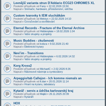
Levnější varianta strun D'Addario ECG23 CHROMES XL
Poslední příspěvek od
Fany
«
22.02.2026 15:50
Napsal v
Snímače, hardware, příslušenství, údržba
Custom tvarovky k IEM sluchátkám
Poslední příspěvek od
Mektys
«
22.02.2026 14:10
Napsal v
Ozvučování a osvětlování
Eternal Records - Fracture of the Eternal Archive
Poslední příspěvek od
Hiddenplate
«
18.02.2026 1:04
Napsal v
Vaše skupiny a projekty
Music Buddies - zkušenosti
Poslední příspěvek od
kobza
«
9.02.2026 21:40
Napsal v
Elektrické kytary
Nevi'im - Transitions
Poslední příspěvek od
Hiddenplate
«
6.02.2026 14:32
Napsal v
Vaše skupiny a projekty
Korg Kross2
Poslední příspěvek od
MichaelC
«
2.02.2026 8:26
Napsal v
Klávesové nástroje a syntezátory
Arpeggio/tab Callejon - Ich komme niemals an
Poslední příspěvek od
lt.dan
«
20.01.2026 11:14
Napsal v
Hraní na kytaru, tabulatury
Kytarář - servis a údržba karlovarský kraj
Poslední příspěvek od
Majkii
«
26.11.2025 20:39
Napsal v
Kytaráři
HOX