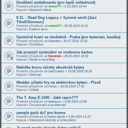
Osvětlení pedalboardu (pro lepší viditelnost)
Poslední příspěvek od
rotten77
«
3.10.2024 19:44
Napsal v
Kytarové efekty
8.11. - Dead Dog Legacy + Synové smrti (Jazz
Tibet/Olomouc)
Poslední příspěvek od
rotten77
«
30.09.2024 11:01
Napsal v
Kulturní akce
Společné hraní ve zkušebně - Praha (pro kytaristu, basáka)
Poslední příspěvek od
kolamba
«
30.07.2024 14:30
Napsal v
Zkušebny
Jak propojit syntezátor se zvukovou kartou
Poslední příspěvek od
Hendrek
«
26.06.2024 18:33
Napsal v
Studio a recording
Nabídka kurzu výroby akustické kytary
Poslední příspěvek od
SalzGuitars
«
19.06.2024 18:26
Napsal v
Nástroje
Hledám učitele hry na elektrickou kytaru - Plzeň
Poslední příspěvek od
rhinos
«
18.06.2024 17:43
Napsal v
Učitelé
The T. Amp E-1500 - Jaké repro???
Poslední příspěvek od
tadeasss
«
9.06.2024 13:56
Napsal v
Ozvučování a osvětlování
sample pack dx7 pro krome
Poslední příspěvek od
babor-jakub
«
3.06.2024 21:22
Napsal v
Klávesové nástroje a syntezátory
Je pearl maple decade dobra volba?