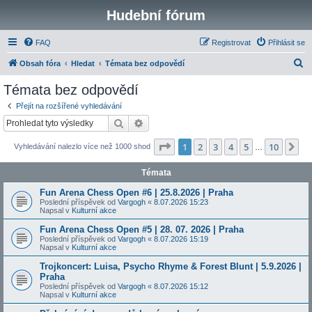
Hudební fórum
FAQ
Registrovat
Přihlásit se
H
Obsah fóra
Hledat
Témata bez odpovědí
l
Témata bez odpovědí
e
Přejít na rozšířené vyhledávání
d
Hledat
Pokročilé hledání
a
Stránka
1
z
10
1
2
3
4
5
10
Da
Vyhledávání nalezlo více než 1000 shod
t
…
Témata
Fun Arena Chess Open #6 | 25.8.2026 | Praha
Poslední příspěvek od
Vargogh
«
8.07.2026 15:23
Napsal v
Kulturní akce
Fun Arena Chess Open #5 | 28. 07. 2026 | Praha
Poslední příspěvek od
Vargogh
«
8.07.2026 15:19
Napsal v
Kulturní akce
Trojkoncert: Luisa, Psycho Rhyme & Forest Blunt | 5.9.2026 |
Praha
Poslední příspěvek od
Vargogh
«
8.07.2026 15:12
Napsal v
Kulturní akce