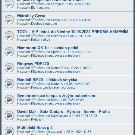
Poslední příspěvek od
cermja
«
31.05.2024 19:32
Napsal v
Bicí nástroje
Nátrubky Gewa
Poslední příspěvek od
Scorp97
«
18.05.2024 4:04
Napsal v
Dechové nástroje
TOOL - VIP lístok do Viedne 10.06.2024 PREDÁM-VYMENÍM
Poslední příspěvek od
Holmes
«
17.05.2024 14:36
Napsal v
Kulturní akce
Hammond XK 1c + sustain pedál
Poslední příspěvek od
PpVv59
«
14.05.2024 17:58
Napsal v
Klávesové nástroje a syntezátory
Ringway PDP220
Poslední příspěvek od
Roman5
«
6.05.2024 19:11
Napsal v
Klávesové nástroje a syntezátory
Randall RM20 - efektová smyčka
Poslední příspěvek od
RadekS
«
5.05.2024 11:05
Napsal v
Komba, zesilovače, reproboxy
Synchronizace tempa s živým bubeníkem
Poslední příspěvek od
Milo
«
1.05.2024 13:34
Napsal v
Klávesové nástroje a syntezátory
David Mák - Salz Guitars - Výroba - Servis - Praha
Poslední příspěvek od
SalzGuitars
«
24.04.2024 15:23
Napsal v
Kytaráři
Multiefekt Boss gt1
Poslední příspěvek od
tavenak
«
22.04.2024 11:57