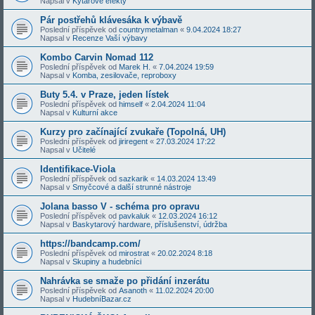
Napsal v
Kytarové efekty
Pár postřehů klávesáka k výbavě
Poslední příspěvek od
countrymetalman
«
9.04.2024 18:27
Napsal v
Recenze Vaší výbavy
Kombo Carvin Nomad 112
Poslední příspěvek od
Marek H.
«
7.04.2024 19:59
Napsal v
Komba, zesilovače, reproboxy
Buty 5.4. v Praze, jeden lístek
Poslední příspěvek od
himself
«
2.04.2024 11:04
Napsal v
Kulturní akce
Kurzy pro začínající zvukaře (Topolná, UH)
Poslední příspěvek od
jiriregent
«
27.03.2024 17:22
Napsal v
Učitelé
Identifikace-Viola
Poslední příspěvek od
sazkarik
«
14.03.2024 13:49
Napsal v
Smyčcové a další strunné nástroje
Jolana basso V - schéma pro opravu
Poslední příspěvek od
pavkaluk
«
12.03.2024 16:12
Napsal v
Baskytarový hardware, příslušenství, údržba
https://bandcamp.com/
Poslední příspěvek od
mirostrat
«
20.02.2024 8:18
Napsal v
Skupiny a hudebníci
Nahrávka se smaže po přidání inzerátu
Poslední příspěvek od
Asanoth
«
11.02.2024 20:00
Napsal v
HudebníBazar.cz