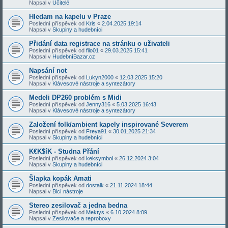
Napsal v
Učitelé
Hledam na kapelu v Praze
Poslední příspěvek od
Kris
«
2.04.2025 19:14
Napsal v
Skupiny a hudebníci
Přidání data registrace na stránku o uživateli
Poslední příspěvek od
filo01
«
29.03.2025 15:41
Napsal v
HudebníBazar.cz
Napsání not
Poslední příspěvek od
Lukyn2000
«
12.03.2025 15:20
Napsal v
Klávesové nástroje a syntezátory
Medeli DP260 problém s Midi
Poslední příspěvek od
Jenny316
«
5.03.2025 16:43
Napsal v
Klávesové nástroje a syntezátory
Založení folk/ambient kapely inspirované Severem
Poslední příspěvek od
Freya91
«
30.01.2025 21:34
Napsal v
Skupiny a hudebníci
K€K$íK - Studna Přání
Poslední příspěvek od
keksymbol
«
26.12.2024 3:04
Napsal v
Skupiny a hudebníci
Šlapka kopák Amati
Poslední příspěvek od
dostalk
«
21.11.2024 18:44
Napsal v
Bicí nástroje
Stereo zesilovač a jedna bedna
Poslední příspěvek od
Mektys
«
6.10.2024 8:09
Napsal v
Zesilovače a reproboxy