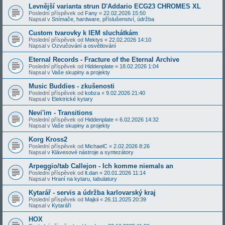
Levnější varianta strun D'Addario ECG23 CHROMES XL
Poslední příspěvek od
Fany
«
22.02.2026 15:50
Napsal v
Snímače, hardware, příslušenství, údržba
Custom tvarovky k IEM sluchátkám
Poslední příspěvek od
Mektys
«
22.02.2026 14:10
Napsal v
Ozvučování a osvětlování
Eternal Records - Fracture of the Eternal Archive
Poslední příspěvek od
Hiddenplate
«
18.02.2026 1:04
Napsal v
Vaše skupiny a projekty
Music Buddies - zkušenosti
Poslední příspěvek od
kobza
«
9.02.2026 21:40
Napsal v
Elektrické kytary
Nevi'im - Transitions
Poslední příspěvek od
Hiddenplate
«
6.02.2026 14:32
Napsal v
Vaše skupiny a projekty
Korg Kross2
Poslední příspěvek od
MichaelC
«
2.02.2026 8:26
Napsal v
Klávesové nástroje a syntezátory
Arpeggio/tab Callejon - Ich komme niemals an
Poslední příspěvek od
lt.dan
«
20.01.2026 11:14
Napsal v
Hraní na kytaru, tabulatury
Kytarář - servis a údržba karlovarský kraj
Poslední příspěvek od
Majkii
«
26.11.2025 20:39
Napsal v
Kytaráři
HOX