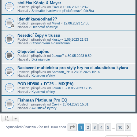
stolička König & Meyer
Poslední příspěvek od
Čavli
«
13.06.2023 12:42
Napsal v
Snímače, hardware, příslušenství, údržba
Identifikace/odhad??
Poslední příspěvek od
Mavd
«
12.06.2023 17:55
Napsal v
Dechové nástroje
Nesedící čepy v trussu
Poslední příspěvek od
klosto
«
1.06.2023 21:53
Napsal v
Ozvučování a osvětlování
Olejování cajónu
Poslední příspěvek od
Jezour7
«
30.05.2023 9:59
Napsal v
Bicí nástroje
Nastavení multiefektu pro styly hry na el.akustickou kytaru
Poslední příspěvek od
Samson_PH
«
23.05.2023 15:14
Napsal v
Kytarové efekty
POD HD500 + DT25 + MIX(PA)
Poslední příspěvek od
Jakub T.
«
8.05.2023 17:15
Napsal v
Kytarové efekty
Fishman Platinum Pro EQ
Poslední příspěvek od
Čavli
«
13.04.2023 15:31
Napsal v
Akustické kytary
Stránka
1
z
10
1
2
3
4
5
10
Da
Vyhledávání nalezlo více než 1000 shod
…