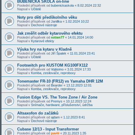
BUBENICKÁ ŠKOLA on-line
Poslední příspěvek od
bubenickaskola
«
8.02.2024 22:32
Napsal v
Učitelé
Noty pro děti předškolního věku
Poslední příspěvek od
Janillka
«
1.02.2024 10:22
Napsal v
Dechové nástroje
Jak změřit odběr kytarového efektu
Poslední příspěvek od
rotten77
«
14.01.2024 14:00
Napsal v
Kytarové efekty
Výuka hry na kytaru v Kladně
Poslední příspěvek od
Jiří Špalek
«
11.01.2024 23:41
Napsal v
Učitelé
Footswitch pro KUSTOM KG100FX112
Poslední příspěvek od
Vojtisimo
«
3.01.2024 17:33
Napsal v
Komba, zesilovače, reproboxy
Tonemaster FR-10 (FR12) vs Yamaha DHR 12M
Poslední příspěvek od
Bearder
«
13.12.2023 12:01
Napsal v
Komba, zesilovače, reproboxy
Fusion Edge VS. The Tone Zone / Air Zone
Poslední příspěvek od
Premys
«
10.12.2023 12:24
Napsal v
Snímače, hardware, příslušenství, údržba
Altsaxofon do začátků
Poslední příspěvek od
ajdam
«
1.12.2023 8:41
Napsal v
Dechové nástroje
Cubase 12/13 - Input Transformer
Poslední příspěvek od
pavlii
«
20.11.2023 1:35