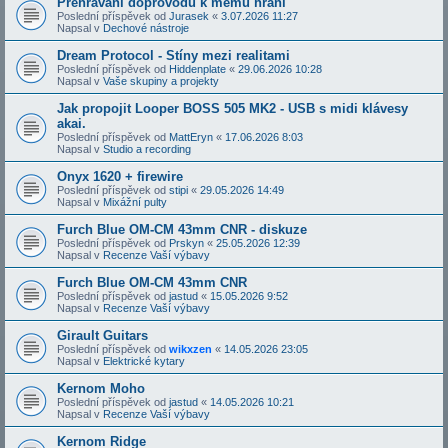
Přehrávání doprovodů k mému hraní
Poslední příspěvek od
Jurasek
«
3.07.2026 11:27
Napsal v
Dechové nástroje
Dream Protocol - Stíny mezi realitami
Poslední příspěvek od
Hiddenplate
«
29.06.2026 10:28
Napsal v
Vaše skupiny a projekty
Jak propojit Looper BOSS 505 MK2 - USB s midi klávesy
akai.
Poslední příspěvek od
MattEryn
«
17.06.2026 8:03
Napsal v
Studio a recording
Onyx 1620 + firewire
Poslední příspěvek od
stipi
«
29.05.2026 14:49
Napsal v
Mixážní pulty
Furch Blue OM-CM 43mm CNR - diskuze
Poslední příspěvek od
Prskyn
«
25.05.2026 12:39
Napsal v
Recenze Vaší výbavy
Furch Blue OM-CM 43mm CNR
Poslední příspěvek od
jastud
«
15.05.2026 9:52
Napsal v
Recenze Vaší výbavy
Girault Guitars
Poslední příspěvek od
wikxzen
«
14.05.2026 23:05
Napsal v
Elektrické kytary
Kernom Moho
Poslední příspěvek od
jastud
«
14.05.2026 10:21
Napsal v
Recenze Vaší výbavy
Kernom Ridge