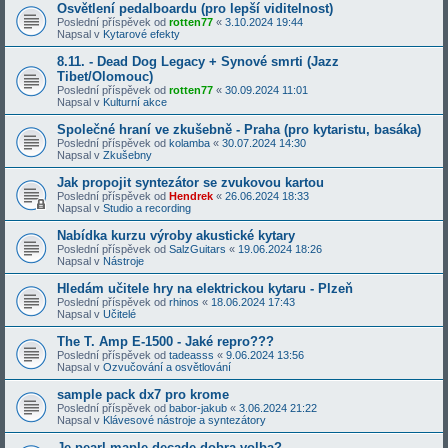
Osvětlení pedalboardu (pro lepší viditelnost)
Poslední příspěvek od
rotten77
«
3.10.2024 19:44
Napsal v
Kytarové efekty
8.11. - Dead Dog Legacy + Synové smrti (Jazz
Tibet/Olomouc)
Poslední příspěvek od
rotten77
«
30.09.2024 11:01
Napsal v
Kulturní akce
Společné hraní ve zkušebně - Praha (pro kytaristu, basáka)
Poslední příspěvek od
kolamba
«
30.07.2024 14:30
Napsal v
Zkušebny
Jak propojit syntezátor se zvukovou kartou
Poslední příspěvek od
Hendrek
«
26.06.2024 18:33
Napsal v
Studio a recording
Nabídka kurzu výroby akustické kytary
Poslední příspěvek od
SalzGuitars
«
19.06.2024 18:26
Napsal v
Nástroje
Hledám učitele hry na elektrickou kytaru - Plzeň
Poslední příspěvek od
rhinos
«
18.06.2024 17:43
Napsal v
Učitelé
The T. Amp E-1500 - Jaké repro???
Poslední příspěvek od
tadeasss
«
9.06.2024 13:56
Napsal v
Ozvučování a osvětlování
sample pack dx7 pro krome
Poslední příspěvek od
babor-jakub
«
3.06.2024 21:22
Napsal v
Klávesové nástroje a syntezátory
Je pearl maple decade dobra volba?