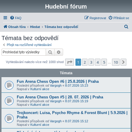
Hudební fórum
FAQ
Registrovat
Přihlásit se
H
Obsah fóra
Hledat
Témata bez odpovědí
l
Témata bez odpovědí
e
Přejít na rozšířené vyhledávání
d
Hledat
Pokročilé hledání
a
Stránka
1
z
10
1
2
3
4
5
10
Da
Vyhledávání nalezlo více než 1000 shod
t
…
Témata
Fun Arena Chess Open #6 | 25.8.2026 | Praha
Poslední příspěvek od
Vargogh
«
8.07.2026 15:23
Napsal v
Kulturní akce
Fun Arena Chess Open #5 | 28. 07. 2026 | Praha
Poslední příspěvek od
Vargogh
«
8.07.2026 15:19
Napsal v
Kulturní akce
Trojkoncert: Luisa, Psycho Rhyme & Forest Blunt | 5.9.2026 |
Praha
Poslední příspěvek od
Vargogh
«
8.07.2026 15:12
Napsal v
Kulturní akce