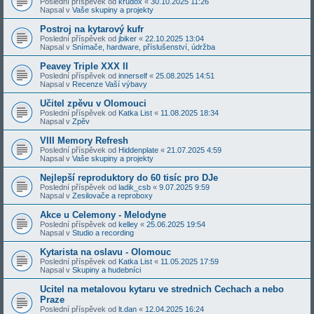
Poslední příspěvek od
krudox
«
30.10.2025 11:26
Napsal v
Vaše skupiny a projekty
Postroj na kytarový kufr
Poslední příspěvek od
jbiker
«
22.10.2025 13:04
Napsal v
Snímače, hardware, příslušenství, údržba
Peavey Triple XXX II
Poslední příspěvek od
innerself
«
25.08.2025 14:51
Napsal v
Recenze Vaší výbavy
Učitel zpěvu v Olomouci
Poslední příspěvek od
Katka List
«
11.08.2025 18:34
Napsal v
Zpěv
VIII Memory Refresh
Poslední příspěvek od
Hiddenplate
«
21.07.2025 4:59
Napsal v
Vaše skupiny a projekty
Nejlepší reproduktory do 60 tisíc pro DJe
Poslední příspěvek od
ladik_csb
«
9.07.2025 9:59
Napsal v
Zesilovače a reproboxy
Akce u Celemony - Melodyne
Poslední příspěvek od
kelley
«
25.06.2025 19:54
Napsal v
Studio a recording
Kytarista na oslavu - Olomouc
Poslední příspěvek od
Katka List
«
11.05.2025 17:59
Napsal v
Skupiny a hudebníci
Ucitel na metalovou kytaru ve strednich Cechach a nebo
Praze
Poslední příspěvek od
lt.dan
«
12.04.2025 16:24