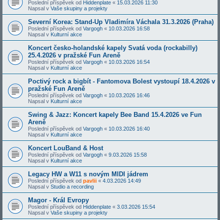
Poslední příspěvek od
Hiddenplate
«
15.03.2026 11:30
Napsal v
Vaše skupiny a projekty
Severní Korea: Stand-Up Vladimíra Váchala 31.3.2026 (Praha)
Poslední příspěvek od
Vargogh
«
10.03.2026 16:58
Napsal v
Kulturní akce
Koncert česko-holandské kapely Svatá voda (rockabilly)
25.4.2026 v pražské Fun Areně
Poslední příspěvek od
Vargogh
«
10.03.2026 16:54
Napsal v
Kulturní akce
Poctivý rock a bigbít - Fantomova Bolest vystoupí 18.4.2026 v
pražské Fun Areně
Poslední příspěvek od
Vargogh
«
10.03.2026 16:46
Napsal v
Kulturní akce
Swing & Jazz: Koncert kapely Bee Band 15.4.2026 ve Fun
Areně
Poslední příspěvek od
Vargogh
«
10.03.2026 16:40
Napsal v
Kulturní akce
Koncert LouBand & Host
Poslední příspěvek od
Vargogh
«
9.03.2026 15:58
Napsal v
Kulturní akce
Legacy HW a W11 s novým MIDI jádrem
Poslední příspěvek od
pavlii
«
4.03.2026 14:49
Napsal v
Studio a recording
Magor - Král Evropy
Poslední příspěvek od
Hiddenplate
«
3.03.2026 15:54
Napsal v
Vaše skupiny a projekty