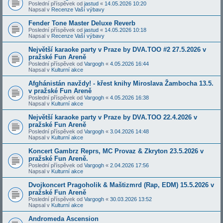
Poslední příspěvek od
jastud
«
14.05.2026 10:20
Napsal v
Recenze Vaší výbavy
Fender Tone Master Deluxe Reverb
Poslední příspěvek od
jastud
«
14.05.2026 10:18
Napsal v
Recenze Vaší výbavy
Největší karaoke party v Praze by DVA.TOO #2 27.5.2026 v
pražské Fun Areně
Poslední příspěvek od
Vargogh
«
4.05.2026 16:44
Napsal v
Kulturní akce
Afghánistán navždy! - křest knihy Miroslava Žambocha 13.5.
v pražské Fun Areně
Poslední příspěvek od
Vargogh
«
4.05.2026 16:38
Napsal v
Kulturní akce
Největší karaoke party v Praze by DVA.TOO 22.4.2026 v
pražské Fun Areně
Poslední příspěvek od
Vargogh
«
3.04.2026 14:48
Napsal v
Kulturní akce
Koncert Gambrz Reprs, MC Provaz & Zkryton 23.5.2026 v
pražské Fun Areně.
Poslední příspěvek od
Vargogh
«
2.04.2026 17:56
Napsal v
Kulturní akce
Dvojkoncert Pragoholik & Maštizmrd (Rap, EDM) 15.5.2026 v
pražské Fun Areně
Poslední příspěvek od
Vargogh
«
30.03.2026 13:52
Napsal v
Kulturní akce
Andromeda Ascension