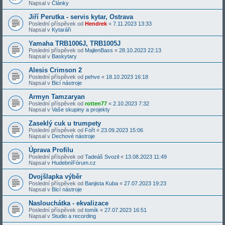
Napsal v
Články
Jiří Perutka - servis kytar, Ostrava
Poslední příspěvek od
Hendrek
«
7.11.2023 13:33
Napsal v
Kytaráři
Yamaha TRB1006J, TRB1005J
Poslední příspěvek od
MajlenBass
«
28.10.2023 22:13
Napsal v
Baskytary
Alesis Crimson 2
Poslední příspěvek od
pehve
«
18.10.2023 16:18
Napsal v
Bicí nástroje
Armyn Tamzaryan
Poslední příspěvek od
rotten77
«
2.10.2023 7:32
Napsal v
Vaše skupiny a projekty
Zaseklý cuk u trumpety
Poslední příspěvek od
Fořt
«
23.09.2023 15:06
Napsal v
Dechové nástroje
Úprava Profilu
Poslední příspěvek od
Tadeáš Svozil
«
13.08.2023 11:49
Napsal v
HudebníFórum.cz
Dvojšlapka výběr
Poslední příspěvek od
Banjista Kuba
«
27.07.2023 19:23
Napsal v
Bicí nástroje
Naslouchátka - ekvalizace
Poslední příspěvek od
tomík
«
27.07.2023 16:51
Napsal v
Studio a recording