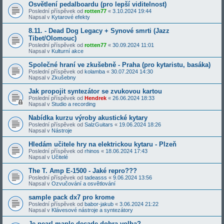
Osvětlení pedalboardu (pro lepší viditelnost)
Poslední příspěvek od
rotten77
«
3.10.2024 19:44
Napsal v
Kytarové efekty
8.11. - Dead Dog Legacy + Synové smrti (Jazz
Tibet/Olomouc)
Poslední příspěvek od
rotten77
«
30.09.2024 11:01
Napsal v
Kulturní akce
Společné hraní ve zkušebně - Praha (pro kytaristu, basáka)
Poslední příspěvek od
kolamba
«
30.07.2024 14:30
Napsal v
Zkušebny
Jak propojit syntezátor se zvukovou kartou
Poslední příspěvek od
Hendrek
«
26.06.2024 18:33
Napsal v
Studio a recording
Nabídka kurzu výroby akustické kytary
Poslední příspěvek od
SalzGuitars
«
19.06.2024 18:26
Napsal v
Nástroje
Hledám učitele hry na elektrickou kytaru - Plzeň
Poslední příspěvek od
rhinos
«
18.06.2024 17:43
Napsal v
Učitelé
The T. Amp E-1500 - Jaké repro???
Poslední příspěvek od
tadeasss
«
9.06.2024 13:56
Napsal v
Ozvučování a osvětlování
sample pack dx7 pro krome
Poslední příspěvek od
babor-jakub
«
3.06.2024 21:22
Napsal v
Klávesové nástroje a syntezátory
Je pearl maple decade dobra volba?