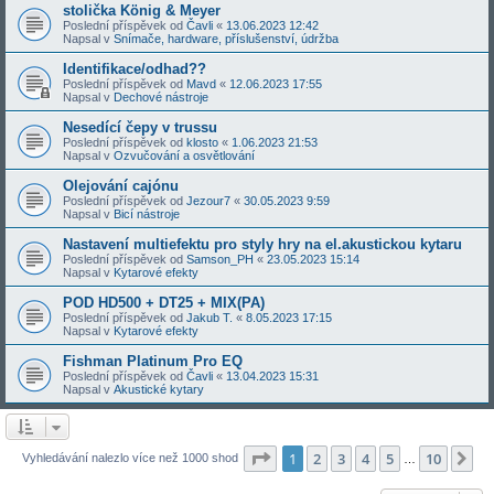
stolička König & Meyer
Poslední příspěvek od
Čavli
«
13.06.2023 12:42
Napsal v
Snímače, hardware, příslušenství, údržba
Identifikace/odhad??
Poslední příspěvek od
Mavd
«
12.06.2023 17:55
Napsal v
Dechové nástroje
Nesedící čepy v trussu
Poslední příspěvek od
klosto
«
1.06.2023 21:53
Napsal v
Ozvučování a osvětlování
Olejování cajónu
Poslední příspěvek od
Jezour7
«
30.05.2023 9:59
Napsal v
Bicí nástroje
Nastavení multiefektu pro styly hry na el.akustickou kytaru
Poslední příspěvek od
Samson_PH
«
23.05.2023 15:14
Napsal v
Kytarové efekty
POD HD500 + DT25 + MIX(PA)
Poslední příspěvek od
Jakub T.
«
8.05.2023 17:15
Napsal v
Kytarové efekty
Fishman Platinum Pro EQ
Poslední příspěvek od
Čavli
«
13.04.2023 15:31
Napsal v
Akustické kytary
Stránka
1
z
10
1
2
3
4
5
10
Da
Vyhledávání nalezlo více než 1000 shod
…