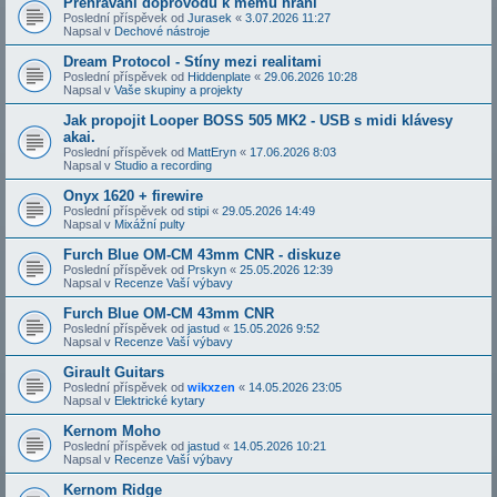
Přehrávání doprovodů k mému hraní
Poslední příspěvek od
Jurasek
«
3.07.2026 11:27
Napsal v
Dechové nástroje
Dream Protocol - Stíny mezi realitami
Poslední příspěvek od
Hiddenplate
«
29.06.2026 10:28
Napsal v
Vaše skupiny a projekty
Jak propojit Looper BOSS 505 MK2 - USB s midi klávesy
akai.
Poslední příspěvek od
MattEryn
«
17.06.2026 8:03
Napsal v
Studio a recording
Onyx 1620 + firewire
Poslední příspěvek od
stipi
«
29.05.2026 14:49
Napsal v
Mixážní pulty
Furch Blue OM-CM 43mm CNR - diskuze
Poslední příspěvek od
Prskyn
«
25.05.2026 12:39
Napsal v
Recenze Vaší výbavy
Furch Blue OM-CM 43mm CNR
Poslední příspěvek od
jastud
«
15.05.2026 9:52
Napsal v
Recenze Vaší výbavy
Girault Guitars
Poslední příspěvek od
wikxzen
«
14.05.2026 23:05
Napsal v
Elektrické kytary
Kernom Moho
Poslední příspěvek od
jastud
«
14.05.2026 10:21
Napsal v
Recenze Vaší výbavy
Kernom Ridge