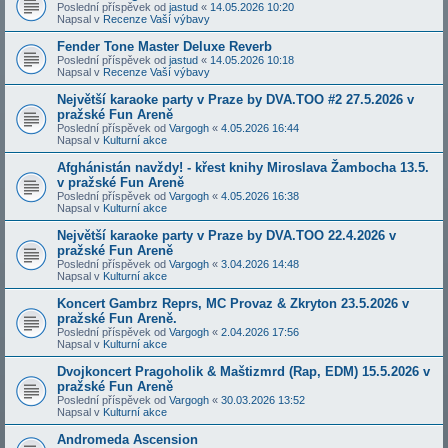
Poslední příspěvek od
jastud
«
14.05.2026 10:20
Napsal v
Recenze Vaší výbavy
Fender Tone Master Deluxe Reverb
Poslední příspěvek od
jastud
«
14.05.2026 10:18
Napsal v
Recenze Vaší výbavy
Největší karaoke party v Praze by DVA.TOO #2 27.5.2026 v
pražské Fun Areně
Poslední příspěvek od
Vargogh
«
4.05.2026 16:44
Napsal v
Kulturní akce
Afghánistán navždy! - křest knihy Miroslava Žambocha 13.5.
v pražské Fun Areně
Poslední příspěvek od
Vargogh
«
4.05.2026 16:38
Napsal v
Kulturní akce
Největší karaoke party v Praze by DVA.TOO 22.4.2026 v
pražské Fun Areně
Poslední příspěvek od
Vargogh
«
3.04.2026 14:48
Napsal v
Kulturní akce
Koncert Gambrz Reprs, MC Provaz & Zkryton 23.5.2026 v
pražské Fun Areně.
Poslední příspěvek od
Vargogh
«
2.04.2026 17:56
Napsal v
Kulturní akce
Dvojkoncert Pragoholik & Maštizmrd (Rap, EDM) 15.5.2026 v
pražské Fun Areně
Poslední příspěvek od
Vargogh
«
30.03.2026 13:52
Napsal v
Kulturní akce
Andromeda Ascension