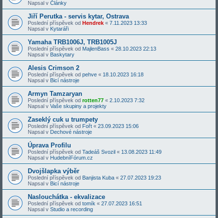
Napsal v
Články
Jiří Perutka - servis kytar, Ostrava
Poslední příspěvek od
Hendrek
«
7.11.2023 13:33
Napsal v
Kytaráři
Yamaha TRB1006J, TRB1005J
Poslední příspěvek od
MajlenBass
«
28.10.2023 22:13
Napsal v
Baskytary
Alesis Crimson 2
Poslední příspěvek od
pehve
«
18.10.2023 16:18
Napsal v
Bicí nástroje
Armyn Tamzaryan
Poslední příspěvek od
rotten77
«
2.10.2023 7:32
Napsal v
Vaše skupiny a projekty
Zaseklý cuk u trumpety
Poslední příspěvek od
Fořt
«
23.09.2023 15:06
Napsal v
Dechové nástroje
Úprava Profilu
Poslední příspěvek od
Tadeáš Svozil
«
13.08.2023 11:49
Napsal v
HudebníFórum.cz
Dvojšlapka výběr
Poslední příspěvek od
Banjista Kuba
«
27.07.2023 19:23
Napsal v
Bicí nástroje
Naslouchátka - ekvalizace
Poslední příspěvek od
tomík
«
27.07.2023 16:51
Napsal v
Studio a recording