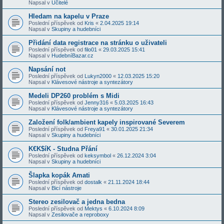
Napsal v
Učitelé
Hledam na kapelu v Praze
Poslední příspěvek od
Kris
«
2.04.2025 19:14
Napsal v
Skupiny a hudebníci
Přidání data registrace na stránku o uživateli
Poslední příspěvek od
filo01
«
29.03.2025 15:41
Napsal v
HudebníBazar.cz
Napsání not
Poslední příspěvek od
Lukyn2000
«
12.03.2025 15:20
Napsal v
Klávesové nástroje a syntezátory
Medeli DP260 problém s Midi
Poslední příspěvek od
Jenny316
«
5.03.2025 16:43
Napsal v
Klávesové nástroje a syntezátory
Založení folk/ambient kapely inspirované Severem
Poslední příspěvek od
Freya91
«
30.01.2025 21:34
Napsal v
Skupiny a hudebníci
K€K$íK - Studna Přání
Poslední příspěvek od
keksymbol
«
26.12.2024 3:04
Napsal v
Skupiny a hudebníci
Šlapka kopák Amati
Poslední příspěvek od
dostalk
«
21.11.2024 18:44
Napsal v
Bicí nástroje
Stereo zesilovač a jedna bedna
Poslední příspěvek od
Mektys
«
6.10.2024 8:09
Napsal v
Zesilovače a reproboxy