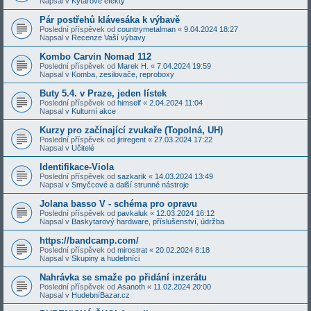
Napsal v
Kytarové efekty
Pár postřehů klávesáka k výbavě
Poslední příspěvek od
countrymetalman
«
9.04.2024 18:27
Napsal v
Recenze Vaší výbavy
Kombo Carvin Nomad 112
Poslední příspěvek od
Marek H.
«
7.04.2024 19:59
Napsal v
Komba, zesilovače, reproboxy
Buty 5.4. v Praze, jeden lístek
Poslední příspěvek od
himself
«
2.04.2024 11:04
Napsal v
Kulturní akce
Kurzy pro začínající zvukaře (Topolná, UH)
Poslední příspěvek od
jiriregent
«
27.03.2024 17:22
Napsal v
Učitelé
Identifikace-Viola
Poslední příspěvek od
sazkarik
«
14.03.2024 13:49
Napsal v
Smyčcové a další strunné nástroje
Jolana basso V - schéma pro opravu
Poslední příspěvek od
pavkaluk
«
12.03.2024 16:12
Napsal v
Baskytarový hardware, příslušenství, údržba
https://bandcamp.com/
Poslední příspěvek od
mirostrat
«
20.02.2024 8:18
Napsal v
Skupiny a hudebníci
Nahrávka se smaže po přidání inzerátu
Poslední příspěvek od
Asanoth
«
11.02.2024 20:00
Napsal v
HudebníBazar.cz