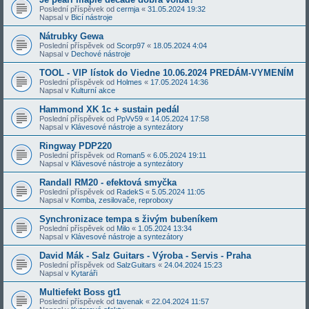
Poslední příspěvek od
cermja
«
31.05.2024 19:32
Napsal v
Bicí nástroje
Nátrubky Gewa
Poslední příspěvek od
Scorp97
«
18.05.2024 4:04
Napsal v
Dechové nástroje
TOOL - VIP lístok do Viedne 10.06.2024 PREDÁM-VYMENÍM
Poslední příspěvek od
Holmes
«
17.05.2024 14:36
Napsal v
Kulturní akce
Hammond XK 1c + sustain pedál
Poslední příspěvek od
PpVv59
«
14.05.2024 17:58
Napsal v
Klávesové nástroje a syntezátory
Ringway PDP220
Poslední příspěvek od
Roman5
«
6.05.2024 19:11
Napsal v
Klávesové nástroje a syntezátory
Randall RM20 - efektová smyčka
Poslední příspěvek od
RadekS
«
5.05.2024 11:05
Napsal v
Komba, zesilovače, reproboxy
Synchronizace tempa s živým bubeníkem
Poslední příspěvek od
Milo
«
1.05.2024 13:34
Napsal v
Klávesové nástroje a syntezátory
David Mák - Salz Guitars - Výroba - Servis - Praha
Poslední příspěvek od
SalzGuitars
«
24.04.2024 15:23
Napsal v
Kytaráři
Multiefekt Boss gt1
Poslední příspěvek od
tavenak
«
22.04.2024 11:57