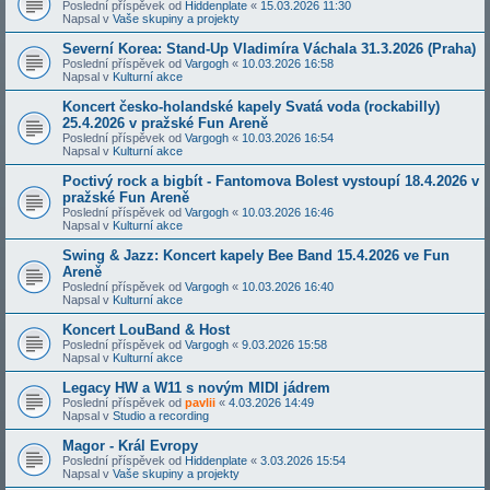
Poslední příspěvek od
Hiddenplate
«
15.03.2026 11:30
Napsal v
Vaše skupiny a projekty
Severní Korea: Stand-Up Vladimíra Váchala 31.3.2026 (Praha)
Poslední příspěvek od
Vargogh
«
10.03.2026 16:58
Napsal v
Kulturní akce
Koncert česko-holandské kapely Svatá voda (rockabilly)
25.4.2026 v pražské Fun Areně
Poslední příspěvek od
Vargogh
«
10.03.2026 16:54
Napsal v
Kulturní akce
Poctivý rock a bigbít - Fantomova Bolest vystoupí 18.4.2026 v
pražské Fun Areně
Poslední příspěvek od
Vargogh
«
10.03.2026 16:46
Napsal v
Kulturní akce
Swing & Jazz: Koncert kapely Bee Band 15.4.2026 ve Fun
Areně
Poslední příspěvek od
Vargogh
«
10.03.2026 16:40
Napsal v
Kulturní akce
Koncert LouBand & Host
Poslední příspěvek od
Vargogh
«
9.03.2026 15:58
Napsal v
Kulturní akce
Legacy HW a W11 s novým MIDI jádrem
Poslední příspěvek od
pavlii
«
4.03.2026 14:49
Napsal v
Studio a recording
Magor - Král Evropy
Poslední příspěvek od
Hiddenplate
«
3.03.2026 15:54
Napsal v
Vaše skupiny a projekty