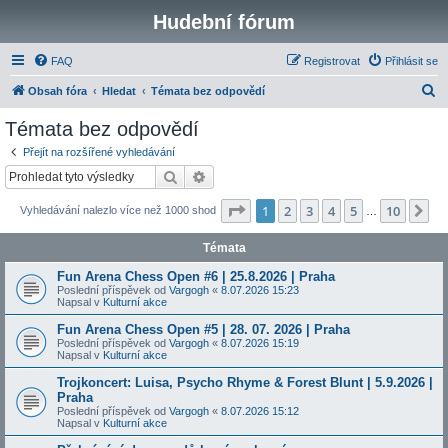
Hudební fórum
FAQ
Registrovat
Přihlásit se
H
Obsah fóra
Hledat
Témata bez odpovědí
l
Témata bez odpovědí
e
Přejít na rozšířené vyhledávání
d
Hledat
Pokročilé hledání
a
Stránka
1
z
10
1
2
3
4
5
10
Da
Vyhledávání nalezlo více než 1000 shod
t
…
Témata
Fun Arena Chess Open #6 | 25.8.2026 | Praha
Poslední příspěvek od
Vargogh
«
8.07.2026 15:23
Napsal v
Kulturní akce
Fun Arena Chess Open #5 | 28. 07. 2026 | Praha
Poslední příspěvek od
Vargogh
«
8.07.2026 15:19
Napsal v
Kulturní akce
Trojkoncert: Luisa, Psycho Rhyme & Forest Blunt | 5.9.2026 |
Praha
Poslední příspěvek od
Vargogh
«
8.07.2026 15:12
Napsal v
Kulturní akce