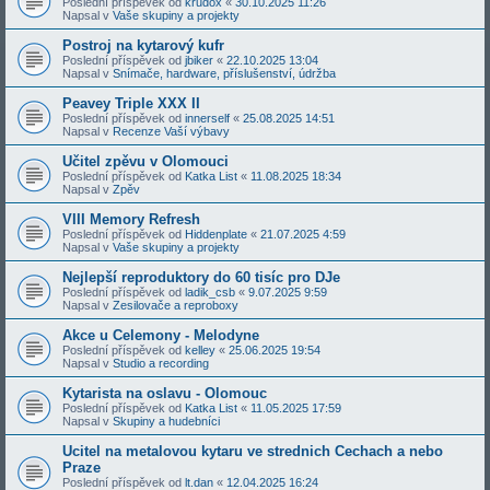
Poslední příspěvek od
krudox
«
30.10.2025 11:26
Napsal v
Vaše skupiny a projekty
Postroj na kytarový kufr
Poslední příspěvek od
jbiker
«
22.10.2025 13:04
Napsal v
Snímače, hardware, příslušenství, údržba
Peavey Triple XXX II
Poslední příspěvek od
innerself
«
25.08.2025 14:51
Napsal v
Recenze Vaší výbavy
Učitel zpěvu v Olomouci
Poslední příspěvek od
Katka List
«
11.08.2025 18:34
Napsal v
Zpěv
VIII Memory Refresh
Poslední příspěvek od
Hiddenplate
«
21.07.2025 4:59
Napsal v
Vaše skupiny a projekty
Nejlepší reproduktory do 60 tisíc pro DJe
Poslední příspěvek od
ladik_csb
«
9.07.2025 9:59
Napsal v
Zesilovače a reproboxy
Akce u Celemony - Melodyne
Poslední příspěvek od
kelley
«
25.06.2025 19:54
Napsal v
Studio a recording
Kytarista na oslavu - Olomouc
Poslední příspěvek od
Katka List
«
11.05.2025 17:59
Napsal v
Skupiny a hudebníci
Ucitel na metalovou kytaru ve strednich Cechach a nebo
Praze
Poslední příspěvek od
lt.dan
«
12.04.2025 16:24