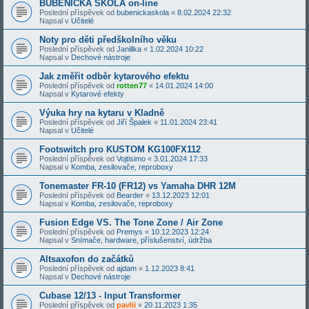
BUBENICKÁ ŠKOLA on-line
Poslední příspěvek od
bubenickaskola
«
8.02.2024 22:32
Napsal v
Učitelé
Noty pro děti předškolního věku
Poslední příspěvek od
Janillka
«
1.02.2024 10:22
Napsal v
Dechové nástroje
Jak změřit odběr kytarového efektu
Poslední příspěvek od
rotten77
«
14.01.2024 14:00
Napsal v
Kytarové efekty
Výuka hry na kytaru v Kladně
Poslední příspěvek od
Jiří Špalek
«
11.01.2024 23:41
Napsal v
Učitelé
Footswitch pro KUSTOM KG100FX112
Poslední příspěvek od
Vojtisimo
«
3.01.2024 17:33
Napsal v
Komba, zesilovače, reproboxy
Tonemaster FR-10 (FR12) vs Yamaha DHR 12M
Poslední příspěvek od
Bearder
«
13.12.2023 12:01
Napsal v
Komba, zesilovače, reproboxy
Fusion Edge VS. The Tone Zone / Air Zone
Poslední příspěvek od
Premys
«
10.12.2023 12:24
Napsal v
Snímače, hardware, příslušenství, údržba
Altsaxofon do začátků
Poslední příspěvek od
ajdam
«
1.12.2023 8:41
Napsal v
Dechové nástroje
Cubase 12/13 - Input Transformer
Poslední příspěvek od
pavlii
«
20.11.2023 1:35