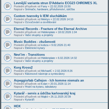
Levnější varianta strun D'Addario ECG23 CHROMES XL
Poslední příspěvek od
Fany
«
22.02.2026 15:50
Napsal v
Snímače, hardware, příslušenství, údržba
Custom tvarovky k IEM sluchátkám
Poslední příspěvek od
Mektys
«
22.02.2026 14:10
Napsal v
Ozvučování a osvětlování
Eternal Records - Fracture of the Eternal Archive
Poslední příspěvek od
Hiddenplate
«
18.02.2026 1:04
Napsal v
Vaše skupiny a projekty
Music Buddies - zkušenosti
Poslední příspěvek od
kobza
«
9.02.2026 21:40
Napsal v
Elektrické kytary
Nevi'im - Transitions
Poslední příspěvek od
Hiddenplate
«
6.02.2026 14:32
Napsal v
Vaše skupiny a projekty
Korg Kross2
Poslední příspěvek od
MichaelC
«
2.02.2026 8:26
Napsal v
Klávesové nástroje a syntezátory
Arpeggio/tab Callejon - Ich komme niemals an
Poslední příspěvek od
lt.dan
«
20.01.2026 11:14
Napsal v
Hraní na kytaru, tabulatury
Kytarář - servis a údržba karlovarský kraj
Poslední příspěvek od
Majkii
«
26.11.2025 20:39
Napsal v
Kytaráři
HOX