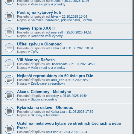
Poslední příspěvek od
krudox
«
30.10.2025 11:26
Napsal v
Vaše skupiny a projekty
Postroj na kytarový kufr
Poslední příspěvek od
jbiker
«
22.10.2025 13:04
Napsal v
Snímače, hardware, příslušenství, údržba
Peavey Triple XXX II
Poslední příspěvek od
innerself
«
25.08.2025 14:51
Napsal v
Recenze Vaší výbavy
Učitel zpěvu v Olomouci
Poslední příspěvek od
Katka List
«
11.08.2025 18:34
Napsal v
Zpěv
VIII Memory Refresh
Poslední příspěvek od
Hiddenplate
«
21.07.2025 4:59
Napsal v
Vaše skupiny a projekty
Nejlepší reproduktory do 60 tisíc pro DJe
Poslední příspěvek od
ladik_csb
«
9.07.2025 9:59
Napsal v
Zesilovače a reproboxy
Akce u Celemony - Melodyne
Poslední příspěvek od
kelley
«
25.06.2025 19:54
Napsal v
Studio a recording
Kytarista na oslavu - Olomouc
Poslední příspěvek od
Katka List
«
11.05.2025 17:59
Napsal v
Skupiny a hudebníci
Ucitel na metalovou kytaru ve strednich Cechach a nebo
Praze
Poslední příspěvek od
lt.dan
«
12.04.2025 16:24