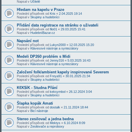
Napsal v
Učitelé
Hledam na kapelu v Praze
Poslední příspěvek od
Kris
«
2.04.2025 19:14
Napsal v
Skupiny a hudebníci
Přidání data registrace na stránku o uživateli
Poslední příspěvek od
filo01
«
29.03.2025 15:41
Napsal v
HudebníBazar.cz
Napsání not
Poslední příspěvek od
Lukyn2000
«
12.03.2025 15:20
Napsal v
Klávesové nástroje a syntezátory
Medeli DP260 problém s Midi
Poslední příspěvek od
Jenny316
«
5.03.2025 16:43
Napsal v
Klávesové nástroje a syntezátory
Založení folk/ambient kapely inspirované Severem
Poslední příspěvek od
Freya91
«
30.01.2025 21:34
Napsal v
Skupiny a hudebníci
K€K$íK - Studna Přání
Poslední příspěvek od
keksymbol
«
26.12.2024 3:04
Napsal v
Skupiny a hudebníci
Šlapka kopák Amati
Poslední příspěvek od
dostalk
«
21.11.2024 18:44
Napsal v
Bicí nástroje
Stereo zesilovač a jedna bedna
Poslední příspěvek od
Mektys
«
6.10.2024 8:09
Napsal v
Zesilovače a reproboxy