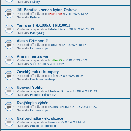
Napsal v
Články
Jiří Perutka - servis kytar, Ostrava
Poslední příspěvek od
Hendrek
«
7.11.2023 13:33
Napsal v
Kytaráři
Yamaha TRB1006J, TRB1005J
Poslední příspěvek od
MajlenBass
«
28.10.2023 22:13
Napsal v
Baskytary
Alesis Crimson 2
Poslední příspěvek od
pehve
«
18.10.2023 16:18
Napsal v
Bicí nástroje
Armyn Tamzaryan
Poslední příspěvek od
rotten77
«
2.10.2023 7:32
Napsal v
Vaše skupiny a projekty
Zaseklý cuk u trumpety
Poslední příspěvek od
Fořt
«
23.09.2023 15:06
Napsal v
Dechové nástroje
Úprava Profilu
Poslední příspěvek od
Tadeáš Svozil
«
13.08.2023 11:49
Napsal v
HudebníFórum.cz
Dvojšlapka výběr
Poslední příspěvek od
Banjista Kuba
«
27.07.2023 19:23
Napsal v
Bicí nástroje
Naslouchátka - ekvalizace
Poslední příspěvek od
tomík
«
27.07.2023 16:51
Napsal v
Studio a recording