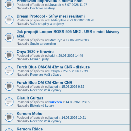
Přehrávání doprovodů k mému hraní
Poslední příspěvek od
Jurasek
«
3.07.2026 11:27
Napsal v
Dechové nástroje
Dream Protocol - Stíny mezi realitami
Poslední příspěvek od
Hiddenplate
«
29.06.2026 10:28
Napsal v
Vaše skupiny a projekty
Jak propojit Looper BOSS 505 MK2 - USB s midi klávesy
akai.
Poslední příspěvek od
MattEryn
«
17.06.2026 8:03
Napsal v
Studio a recording
Onyx 1620 + firewire
Poslední příspěvek od
stipi
«
29.05.2026 14:49
Napsal v
Mixážní pulty
Furch Blue OM-CM 43mm CNR - diskuze
Poslední příspěvek od
Prskyn
«
25.05.2026 12:39
Napsal v
Recenze Vaší výbavy
Furch Blue OM-CM 43mm CNR
Poslední příspěvek od
jastud
«
15.05.2026 9:52
Napsal v
Recenze Vaší výbavy
Girault Guitars
Poslední příspěvek od
wikxzen
«
14.05.2026 23:05
Napsal v
Elektrické kytary
Kernom Moho
Poslední příspěvek od
jastud
«
14.05.2026 10:21
Napsal v
Recenze Vaší výbavy
Kernom Ridge