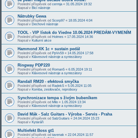
Poslední příspěvek od
cermja
«
31.05.2024 19:32
Napsal v
Bicí nástroje
Nátrubky Gewa
Poslední příspěvek od
Scorp97
«
18.05.2024 4:04
Napsal v
Dechové nástroje
TOOL - VIP lístok do Viedne 10.06.2024 PREDÁM-VYMENÍM
Poslední příspěvek od
Holmes
«
17.05.2024 14:36
Napsal v
Kulturní akce
Hammond XK 1c + sustain pedál
Poslední příspěvek od
PpVv59
«
14.05.2024 17:58
Napsal v
Klávesové nástroje a syntezátory
Ringway PDP220
Poslední příspěvek od
Roman5
«
6.05.2024 19:11
Napsal v
Klávesové nástroje a syntezátory
Randall RM20 - efektová smyčka
Poslední příspěvek od
RadekS
«
5.05.2024 11:05
Napsal v
Komba, zesilovače, reproboxy
Synchronizace tempa s živým bubeníkem
Poslední příspěvek od
Milo
«
1.05.2024 13:34
Napsal v
Klávesové nástroje a syntezátory
David Mák - Salz Guitars - Výroba - Servis - Praha
Poslední příspěvek od
SalzGuitars
«
24.04.2024 15:23
Napsal v
Kytaráři
Multiefekt Boss gt1
Poslední příspěvek od
tavenak
«
22.04.2024 11:57