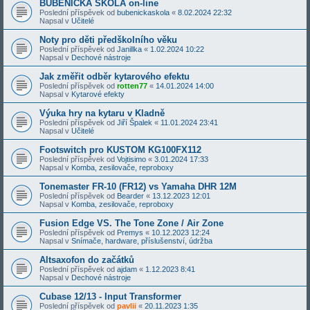
BUBENICKÁ ŠKOLA on-line
Poslední příspěvek od
bubenickaskola
«
8.02.2024 22:32
Napsal v
Učitelé
Noty pro děti předškolního věku
Poslední příspěvek od
Janillka
«
1.02.2024 10:22
Napsal v
Dechové nástroje
Jak změřit odběr kytarového efektu
Poslední příspěvek od
rotten77
«
14.01.2024 14:00
Napsal v
Kytarové efekty
Výuka hry na kytaru v Kladně
Poslední příspěvek od
Jiří Špalek
«
11.01.2024 23:41
Napsal v
Učitelé
Footswitch pro KUSTOM KG100FX112
Poslední příspěvek od
Vojtisimo
«
3.01.2024 17:33
Napsal v
Komba, zesilovače, reproboxy
Tonemaster FR-10 (FR12) vs Yamaha DHR 12M
Poslední příspěvek od
Bearder
«
13.12.2023 12:01
Napsal v
Komba, zesilovače, reproboxy
Fusion Edge VS. The Tone Zone / Air Zone
Poslední příspěvek od
Premys
«
10.12.2023 12:24
Napsal v
Snímače, hardware, příslušenství, údržba
Altsaxofon do začátků
Poslední příspěvek od
ajdam
«
1.12.2023 8:41
Napsal v
Dechové nástroje
Cubase 12/13 - Input Transformer
Poslední příspěvek od
pavlii
«
20.11.2023 1:35