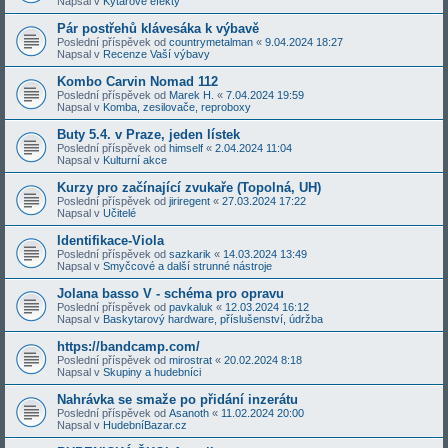
Napsal v
Kytarové efekty
Pár postřehů klávesáka k výbavě
Poslední příspěvek od
countrymetalman
«
9.04.2024 18:27
Napsal v
Recenze Vaší výbavy
Kombo Carvin Nomad 112
Poslední příspěvek od
Marek H.
«
7.04.2024 19:59
Napsal v
Komba, zesilovače, reproboxy
Buty 5.4. v Praze, jeden lístek
Poslední příspěvek od
himself
«
2.04.2024 11:04
Napsal v
Kulturní akce
Kurzy pro začínající zvukaře (Topolná, UH)
Poslední příspěvek od
jiriregent
«
27.03.2024 17:22
Napsal v
Učitelé
Identifikace-Viola
Poslední příspěvek od
sazkarik
«
14.03.2024 13:49
Napsal v
Smyčcové a další strunné nástroje
Jolana basso V - schéma pro opravu
Poslední příspěvek od
pavkaluk
«
12.03.2024 16:12
Napsal v
Baskytarový hardware, příslušenství, údržba
https://bandcamp.com/
Poslední příspěvek od
mirostrat
«
20.02.2024 8:18
Napsal v
Skupiny a hudebníci
Nahrávka se smaže po přidání inzerátu
Poslední příspěvek od
Asanoth
«
11.02.2024 20:00
Napsal v
HudebníBazar.cz