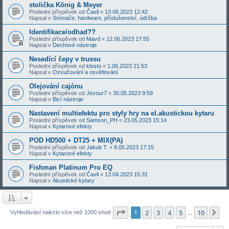
stolička König & Meyer
Poslední příspěvek od
Čavli
«
13.06.2023 12:42
Napsal v
Snímače, hardware, příslušenství, údržba
Identifikace/odhad??
Poslední příspěvek od
Mavd
«
12.06.2023 17:55
Napsal v
Dechové nástroje
Nesedící čepy v trussu
Poslední příspěvek od
klosto
«
1.06.2023 21:53
Napsal v
Ozvučování a osvětlování
Olejování cajónu
Poslední příspěvek od
Jezour7
«
30.05.2023 9:59
Napsal v
Bicí nástroje
Nastavení multiefektu pro styly hry na el.akustickou kytaru
Poslední příspěvek od
Samson_PH
«
23.05.2023 15:14
Napsal v
Kytarové efekty
POD HD500 + DT25 + MIX(PA)
Poslední příspěvek od
Jakub T.
«
8.05.2023 17:15
Napsal v
Kytarové efekty
Fishman Platinum Pro EQ
Poslední příspěvek od
Čavli
«
13.04.2023 15:31
Napsal v
Akustické kytary
Stránka
1
z
10
1
2
3
4
5
10
Da
Vyhledávání nalezlo více než 1000 shod
…