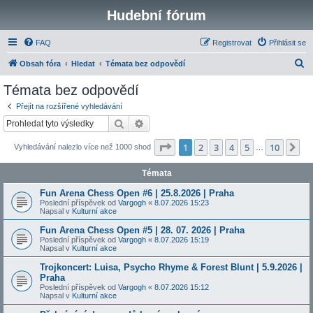
Hudební fórum
FAQ
Registrovat
Přihlásit se
H
Obsah fóra
Hledat
Témata bez odpovědí
l
Témata bez odpovědí
e
Přejít na rozšířené vyhledávání
d
Hledat
Pokročilé hledání
a
Stránka
1
z
10
1
2
3
4
5
10
Da
Vyhledávání nalezlo více než 1000 shod
t
…
Témata
Fun Arena Chess Open #6 | 25.8.2026 | Praha
Poslední příspěvek od
Vargogh
«
8.07.2026 15:23
Napsal v
Kulturní akce
Fun Arena Chess Open #5 | 28. 07. 2026 | Praha
Poslední příspěvek od
Vargogh
«
8.07.2026 15:19
Napsal v
Kulturní akce
Trojkoncert: Luisa, Psycho Rhyme & Forest Blunt | 5.9.2026 |
Praha
Poslední příspěvek od
Vargogh
«
8.07.2026 15:12
Napsal v
Kulturní akce