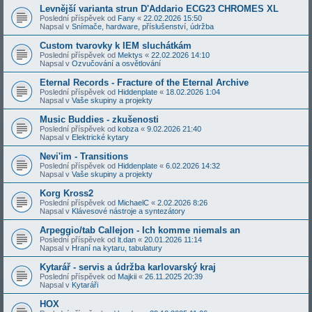
Levnější varianta strun D'Addario ECG23 CHROMES XL
Poslední příspěvek od
Fany
«
22.02.2026 15:50
Napsal v
Snímače, hardware, příslušenství, údržba
Custom tvarovky k IEM sluchátkám
Poslední příspěvek od
Mektys
«
22.02.2026 14:10
Napsal v
Ozvučování a osvětlování
Eternal Records - Fracture of the Eternal Archive
Poslední příspěvek od
Hiddenplate
«
18.02.2026 1:04
Napsal v
Vaše skupiny a projekty
Music Buddies - zkušenosti
Poslední příspěvek od
kobza
«
9.02.2026 21:40
Napsal v
Elektrické kytary
Nevi'im - Transitions
Poslední příspěvek od
Hiddenplate
«
6.02.2026 14:32
Napsal v
Vaše skupiny a projekty
Korg Kross2
Poslední příspěvek od
MichaelC
«
2.02.2026 8:26
Napsal v
Klávesové nástroje a syntezátory
Arpeggio/tab Callejon - Ich komme niemals an
Poslední příspěvek od
lt.dan
«
20.01.2026 11:14
Napsal v
Hraní na kytaru, tabulatury
Kytarář - servis a údržba karlovarský kraj
Poslední příspěvek od
Majkii
«
26.11.2025 20:39
Napsal v
Kytaráři
HOX