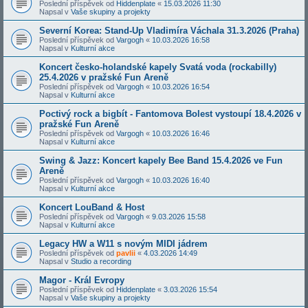
Poslední příspěvek od
Hiddenplate
«
15.03.2026 11:30
Napsal v
Vaše skupiny a projekty
Severní Korea: Stand-Up Vladimíra Váchala 31.3.2026 (Praha)
Poslední příspěvek od
Vargogh
«
10.03.2026 16:58
Napsal v
Kulturní akce
Koncert česko-holandské kapely Svatá voda (rockabilly)
25.4.2026 v pražské Fun Areně
Poslední příspěvek od
Vargogh
«
10.03.2026 16:54
Napsal v
Kulturní akce
Poctivý rock a bigbít - Fantomova Bolest vystoupí 18.4.2026 v
pražské Fun Areně
Poslední příspěvek od
Vargogh
«
10.03.2026 16:46
Napsal v
Kulturní akce
Swing & Jazz: Koncert kapely Bee Band 15.4.2026 ve Fun
Areně
Poslední příspěvek od
Vargogh
«
10.03.2026 16:40
Napsal v
Kulturní akce
Koncert LouBand & Host
Poslední příspěvek od
Vargogh
«
9.03.2026 15:58
Napsal v
Kulturní akce
Legacy HW a W11 s novým MIDI jádrem
Poslední příspěvek od
pavlii
«
4.03.2026 14:49
Napsal v
Studio a recording
Magor - Král Evropy
Poslední příspěvek od
Hiddenplate
«
3.03.2026 15:54
Napsal v
Vaše skupiny a projekty