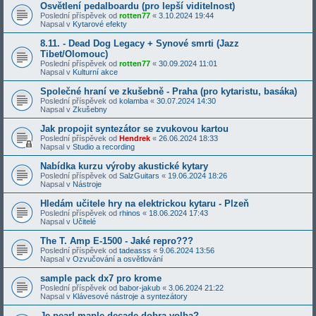
Osvětlení pedalboardu (pro lepší viditelnost)
Poslední příspěvek od
rotten77
«
3.10.2024 19:44
Napsal v
Kytarové efekty
8.11. - Dead Dog Legacy + Synové smrti (Jazz
Tibet/Olomouc)
Poslední příspěvek od
rotten77
«
30.09.2024 11:01
Napsal v
Kulturní akce
Společné hraní ve zkušebně - Praha (pro kytaristu, basáka)
Poslední příspěvek od
kolamba
«
30.07.2024 14:30
Napsal v
Zkušebny
Jak propojit syntezátor se zvukovou kartou
Poslední příspěvek od
Hendrek
«
26.06.2024 18:33
Napsal v
Studio a recording
Nabídka kurzu výroby akustické kytary
Poslední příspěvek od
SalzGuitars
«
19.06.2024 18:26
Napsal v
Nástroje
Hledám učitele hry na elektrickou kytaru - Plzeň
Poslední příspěvek od
rhinos
«
18.06.2024 17:43
Napsal v
Učitelé
The T. Amp E-1500 - Jaké repro???
Poslední příspěvek od
tadeasss
«
9.06.2024 13:56
Napsal v
Ozvučování a osvětlování
sample pack dx7 pro krome
Poslední příspěvek od
babor-jakub
«
3.06.2024 21:22
Napsal v
Klávesové nástroje a syntezátory
Je pearl maple decade dobra volba?