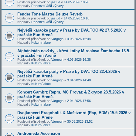
Poslední příspěvek od
jastud
«
14.05.2026 10:20
Napsal v
Recenze Vaší výbavy
Fender Tone Master Deluxe Reverb
Poslední příspěvek od
jastud
«
14.05.2026 10:18
Napsal v
Recenze Vaší výbavy
Největší karaoke party v Praze by DVA.TOO #2 27.5.2026 v
pražské Fun Areně
Poslední příspěvek od
Vargogh
«
4.05.2026 16:44
Napsal v
Kulturní akce
Afghánistán navždy! - křest knihy Miroslava Žambocha 13.5.
v pražské Fun Areně
Poslední příspěvek od
Vargogh
«
4.05.2026 16:38
Napsal v
Kulturní akce
Největší karaoke party v Praze by DVA.TOO 22.4.2026 v
pražské Fun Areně
Poslední příspěvek od
Vargogh
«
3.04.2026 14:48
Napsal v
Kulturní akce
Koncert Gambrz Reprs, MC Provaz & Zkryton 23.5.2026 v
pražské Fun Areně.
Poslední příspěvek od
Vargogh
«
2.04.2026 17:56
Napsal v
Kulturní akce
Dvojkoncert Pragoholik & Maštizmrd (Rap, EDM) 15.5.2026 v
pražské Fun Areně
Poslední příspěvek od
Vargogh
«
30.03.2026 13:52
Napsal v
Kulturní akce
Andromeda Ascension