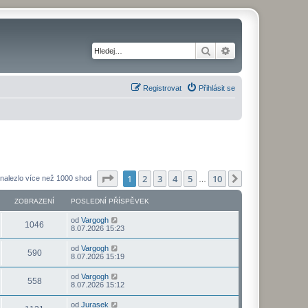
Hledat
Pokročilé hledání
Registrovat
Přihlásit se
Stránka
1
z
10
1
2
3
4
5
10
Další
nalezlo více než 1000 shod
…
ZOBRAZENÍ
POSLEDNÍ PŘÍSPĚVEK
od
Vargogh
1046
8.07.2026 15:23
od
Vargogh
590
8.07.2026 15:19
od
Vargogh
558
8.07.2026 15:12
od
Jurasek