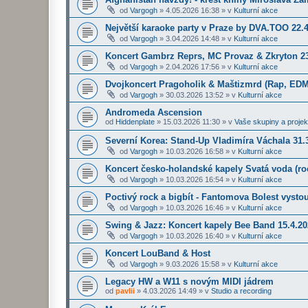
od
Vargogh
»
4.05.2026 16:38
» v
Kulturní akce
Největší karaoke party v Praze by DVA.TOO 22.
od
Vargogh
»
3.04.2026 14:48
» v
Kulturní akce
Koncert Gambrz Reprs, MC Provaz & Zkryton 23
od
Vargogh
»
2.04.2026 17:56
» v
Kulturní akce
Dvojkoncert Pragoholik & Maštizmrd (Rap, EDM
od
Vargogh
»
30.03.2026 13:52
» v
Kulturní akce
Andromeda Ascension
od
Hiddenplate
»
15.03.2026 11:30
» v
Vaše skupiny a projek
Severní Korea: Stand-Up Vladimíra Váchala 31.3
od
Vargogh
»
10.03.2026 16:58
» v
Kulturní akce
Koncert česko-holandské kapely Svatá voda (roc
od
Vargogh
»
10.03.2026 16:54
» v
Kulturní akce
Poctivý rock a bigbít - Fantomova Bolest vysto
od
Vargogh
»
10.03.2026 16:46
» v
Kulturní akce
Swing & Jazz: Koncert kapely Bee Band 15.4.2
od
Vargogh
»
10.03.2026 16:40
» v
Kulturní akce
Koncert LouBand & Host
od
Vargogh
»
9.03.2026 15:58
» v
Kulturní akce
Legacy HW a W11 s novým MIDI jádrem
od
pavlii
»
4.03.2026 14:49
» v
Studio a recording