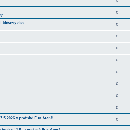
0
0
ty
 klávesy akai.
0
0
0
0
0
0
0
0
27.5.2026 v pražské Fun Areně
0
ambocha 13.5. v pražské Fun Areně