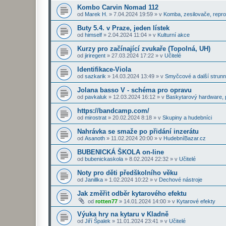
Kombo Carvin Nomad 112
od
Marek H.
»
7.04.2024 19:59
» v
Komba, zesilovače, repr
Buty 5.4. v Praze, jeden lístek
od
himself
»
2.04.2024 11:04
» v
Kulturní akce
Kurzy pro začínající zvukaře (Topolná, UH)
od
jiriregent
»
27.03.2024 17:22
» v
Učitelé
Identifikace-Viola
od
sazkarik
»
14.03.2024 13:49
» v
Smyčcové a další strunn
Jolana basso V - schéma pro opravu
od
pavkaluk
»
12.03.2024 16:12
» v
Baskytarový hardware, p
https://bandcamp.com/
od
mirostrat
»
20.02.2024 8:18
» v
Skupiny a hudebníci
Nahrávka se smaže po přidání inzerátu
od
Asanoth
»
11.02.2024 20:00
» v
HudebníBazar.cz
BUBENICKÁ ŠKOLA on-line
od
bubenickaskola
»
8.02.2024 22:32
» v
Učitelé
Noty pro děti předškolního věku
od
Janillka
»
1.02.2024 10:22
» v
Dechové nástroje
Jak změřit odběr kytarového efektu
od
rotten77
»
14.01.2024 14:00
» v
Kytarové efekty
Výuka hry na kytaru v Kladně
od
Jiří Špalek
»
11.01.2024 23:41
» v
Učitelé