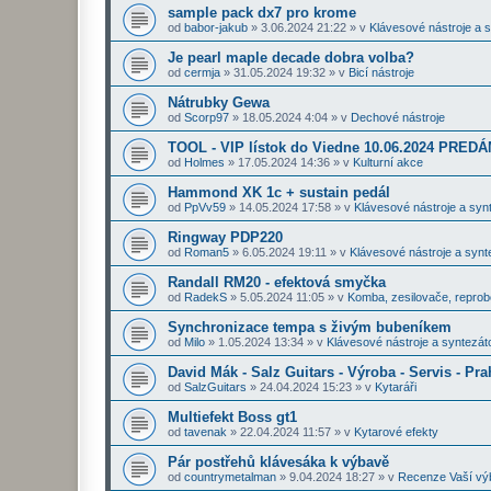
sample pack dx7 pro krome
od
babor-jakub
»
3.06.2024 21:22
» v
Klávesové nástroje a 
Je pearl maple decade dobra volba?
od
cermja
»
31.05.2024 19:32
» v
Bicí nástroje
Nátrubky Gewa
od
Scorp97
»
18.05.2024 4:04
» v
Dechové nástroje
TOOL - VIP lístok do Viedne 10.06.2024 PRE
od
Holmes
»
17.05.2024 14:36
» v
Kulturní akce
Hammond XK 1c + sustain pedál
od
PpVv59
»
14.05.2024 17:58
» v
Klávesové nástroje a syn
Ringway PDP220
od
Roman5
»
6.05.2024 19:11
» v
Klávesové nástroje a synt
Randall RM20 - efektová smyčka
od
RadekS
»
5.05.2024 11:05
» v
Komba, zesilovače, repro
Synchronizace tempa s živým bubeníkem
od
Milo
»
1.05.2024 13:34
» v
Klávesové nástroje a syntezát
David Mák - Salz Guitars - Výroba - Servis - Pra
od
SalzGuitars
»
24.04.2024 15:23
» v
Kytaráři
Multiefekt Boss gt1
od
tavenak
»
22.04.2024 11:57
» v
Kytarové efekty
Pár postřehů klávesáka k výbavě
od
countrymetalman
»
9.04.2024 18:27
» v
Recenze Vaší vý