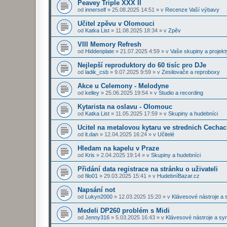
Peavey Triple XXX II
od
innerself
»
25.08.2025 14:51
» v
Recenze Vaší výbavy
Učitel zpěvu v Olomouci
od
Katka List
»
11.08.2025 18:34
» v
Zpěv
VIII Memory Refresh
od
Hiddenplate
»
21.07.2025 4:59
» v
Vaše skupiny a projekt
Nejlepší reproduktory do 60 tisíc pro DJe
od
ladik_csb
»
9.07.2025 9:59
» v
Zesilovače a reproboxy
Akce u Celemony - Melodyne
od
kelley
»
25.06.2025 19:54
» v
Studio a recording
Kytarista na oslavu - Olomouc
od
Katka List
»
11.05.2025 17:59
» v
Skupiny a hudebníci
Ucitel na metalovou kytaru ve strednich Cecha
od
lt.dan
»
12.04.2025 16:24
» v
Učitelé
Hledam na kapelu v Praze
od
Kris
»
2.04.2025 19:14
» v
Skupiny a hudebníci
Přidání data registrace na stránku o uživateli
od
filo01
»
29.03.2025 15:41
» v
HudebníBazar.cz
Napsání not
od
Lukyn2000
»
12.03.2025 15:20
» v
Klávesové nástroje a 
Medeli DP260 problém s Midi
od
Jenny316
»
5.03.2025 16:43
» v
Klávesové nástroje a sy