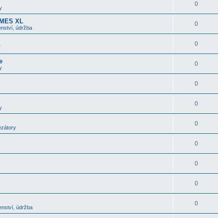
0
y
OMES XL
0
nství, údržba
0
í
e
0
y
0
0
y
0
ezátory
0
0
0
0
enství, údržba