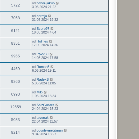
od
babor-jakub
5722
3.06.2024 21:22
od
cermja
7068
31.05.2024 19:32
od
Scorp97
6121
18.05.2024 4:04
od
Holmes
8351
17.05.2024 14:36
od
PpVv59
9965
14.05.2024 17:58
od
Roman5
4469
6.05.2024 19:11
od
RadekS
9266
5.05.2024 11:05
od
Milo
6993
1.05.2024 13:34
od
SalzGuitars
12659
24.04.2024 15:23
od
tavenak
5083
22.04.2024 11:57
od
countrymetalman
8214
9.04.2024 18:27