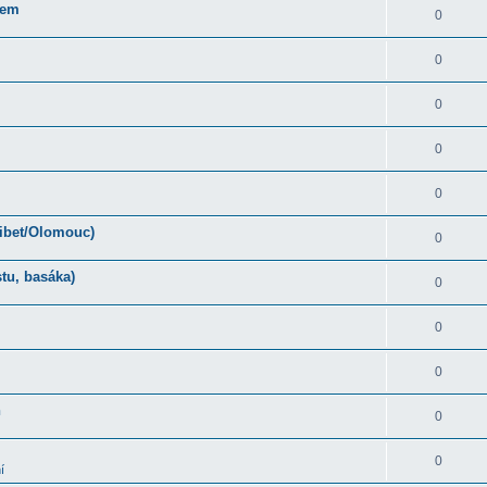
rem
0
0
0
0
0
Tibet/Olomouc)
0
tu, basáka)
0
0
0
ň
0
0
í