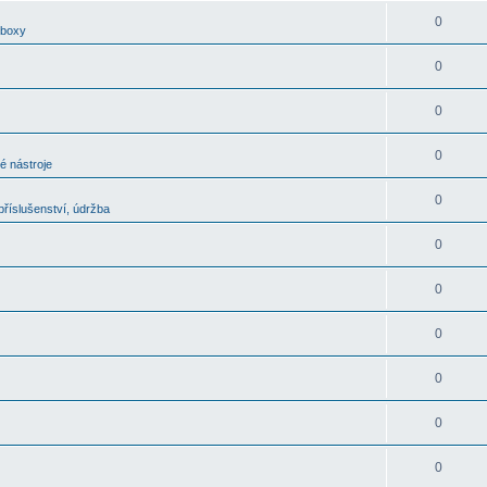
0
oboxy
0
0
0
é nástroje
0
říslušenství, údržba
0
0
0
0
0
0