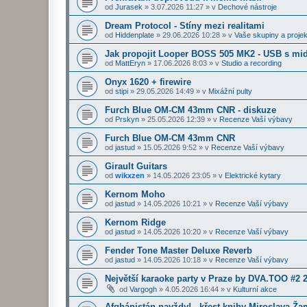
od
Jurasek
»
3.07.2026 11:27
» v
Dechové nástroje
Dream Protocol - Stíny mezi realitami
od
Hiddenplate
»
29.06.2026 10:28
» v
Vaše skupiny a projek
Jak propojit Looper BOSS 505 MK2 - USB s midi
od
MattEryn
»
17.06.2026 8:03
» v
Studio a recording
Onyx 1620 + firewire
od
stipi
»
29.05.2026 14:49
» v
Mixážní pulty
Furch Blue OM-CM 43mm CNR - diskuze
od
Prskyn
»
25.05.2026 12:39
» v
Recenze Vaší výbavy
Furch Blue OM-CM 43mm CNR
od
jastud
»
15.05.2026 9:52
» v
Recenze Vaší výbavy
Girault Guitars
od
wikxzen
»
14.05.2026 23:05
» v
Elektrické kytary
Kernom Moho
od
jastud
»
14.05.2026 10:21
» v
Recenze Vaší výbavy
Kernom Ridge
od
jastud
»
14.05.2026 10:20
» v
Recenze Vaší výbavy
Fender Tone Master Deluxe Reverb
od
jastud
»
14.05.2026 10:18
» v
Recenze Vaší výbavy
Největší karaoke party v Praze by DVA.TOO #2 
od
Vargogh
»
4.05.2026 16:44
» v
Kulturní akce
Afghánistán navždy! - křest knihy Miroslava Ž