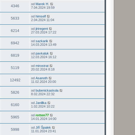
od
Marek H.
4346
7.04.2024 19:59
od
himself
5633
2.04.2024 11:04
od
jiriregent
6214
27.03.2024 17:22
od
sazkarik
6942
14.03.2024 13:49
od
pavkaluk
6819
12.03.2024 16:12
od
mirostrat
5119
20.02.2024 8:18
od
Asanoth
12492
11.02.2024 20:00
od
bubenickaskola
5826
8.02.2024 22:32
od
Janillka
6160
1.02.2024 10:22
od
rotten77
5965
14.01.2024 14:00
od
Jiří Špalek
5998
11.01.2024 23:41