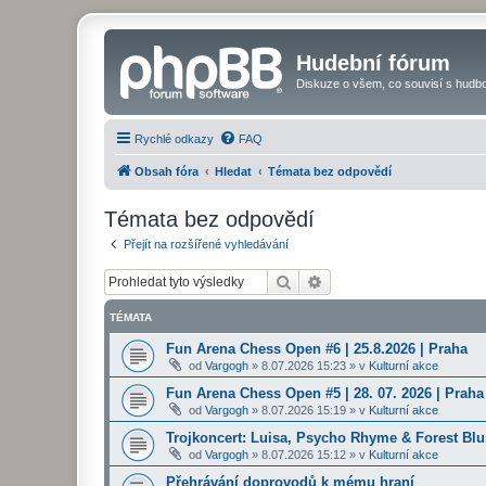
Hudební fórum
Diskuze o všem, co souvisí s hudbo
Rychlé odkazy
FAQ
Obsah fóra
Hledat
Témata bez odpovědí
Témata bez odpovědí
Přejít na rozšířené vyhledávání
Hledat
Pokročilé hledání
TÉMATA
Fun Arena Chess Open #6 | 25.8.2026 | Praha
od
Vargogh
»
8.07.2026 15:23
» v
Kulturní akce
Fun Arena Chess Open #5 | 28. 07. 2026 | Praha
od
Vargogh
»
8.07.2026 15:19
» v
Kulturní akce
Trojkoncert: Luisa, Psycho Rhyme & Forest Blun
od
Vargogh
»
8.07.2026 15:12
» v
Kulturní akce
Přehrávání doprovodů k mému hraní