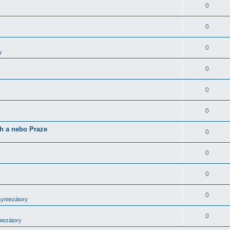
0
0
0
y
0
0
0
ch a nebo Praze
0
0
0
0
syntezátory
0
ntezátory