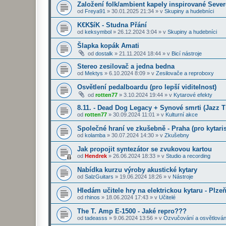
Založení folk/ambient kapely inspirované Seve
od
Freya91
»
30.01.2025 21:34
» v
Skupiny a hudebníci
K€K$íK - Studna Přání
od
keksymbol
»
26.12.2024 3:04
» v
Skupiny a hudebníci
Šlapka kopák Amati
od
dostalk
»
21.11.2024 18:44
» v
Bicí nástroje
Stereo zesilovač a jedna bedna
od
Mektys
»
6.10.2024 8:09
» v
Zesilovače a reproboxy
Osvětlení pedalboardu (pro lepší viditelnost)
od
rotten77
»
3.10.2024 19:44
» v
Kytarové efekty
8.11. - Dead Dog Legacy + Synové smrti (Jazz 
od
rotten77
»
30.09.2024 11:01
» v
Kulturní akce
Společné hraní ve zkušebně - Praha (pro kytaris
od
kolamba
»
30.07.2024 14:30
» v
Zkušebny
Jak propojit syntezátor se zvukovou kartou
od
Hendrek
»
26.06.2024 18:33
» v
Studio a recording
Nabídka kurzu výroby akustické kytary
od
SalzGuitars
»
19.06.2024 18:26
» v
Nástroje
Hledám učitele hry na elektrickou kytaru - Plze
od
rhinos
»
18.06.2024 17:43
» v
Učitelé
The T. Amp E-1500 - Jaké repro???
od
tadeasss
»
9.06.2024 13:56
» v
Ozvučování a osvětlován