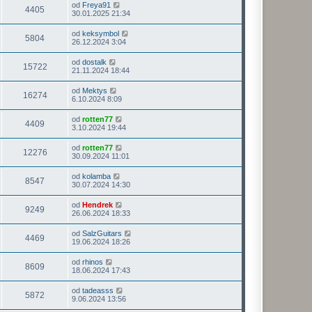
od
Freya91
4405
30.01.2025 21:34
od
keksymbol
5804
26.12.2024 3:04
od
dostalk
15722
21.11.2024 18:44
od
Mektys
16274
6.10.2024 8:09
od
rotten77
4409
3.10.2024 19:44
od
rotten77
12276
30.09.2024 11:01
od
kolamba
8547
30.07.2024 14:30
od
Hendrek
9249
26.06.2024 18:33
od
SalzGuitars
4469
19.06.2024 18:26
od
rhinos
8609
18.06.2024 17:43
od
tadeasss
5872
9.06.2024 13:56