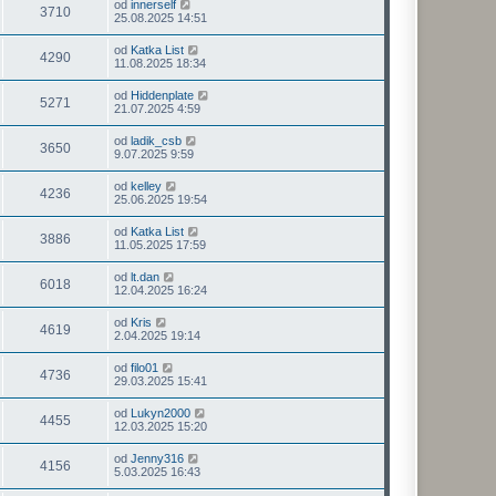
od
innerself
3710
25.08.2025 14:51
od
Katka List
4290
11.08.2025 18:34
od
Hiddenplate
5271
21.07.2025 4:59
od
ladik_csb
3650
9.07.2025 9:59
od
kelley
4236
25.06.2025 19:54
od
Katka List
3886
11.05.2025 17:59
od
lt.dan
6018
12.04.2025 16:24
od
Kris
4619
2.04.2025 19:14
od
filo01
4736
29.03.2025 15:41
od
Lukyn2000
4455
12.03.2025 15:20
od
Jenny316
4156
5.03.2025 16:43