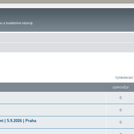
u a hudebními nástroji.
Vyhledávání 
ODPOVĚDI
0
0
t | 5.9.2026 | Praha
0