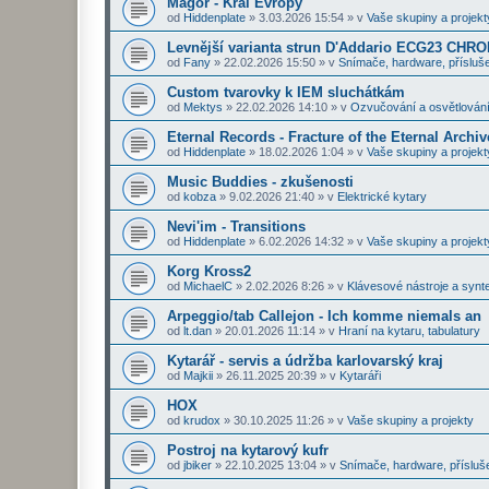
Magor - Král Evropy
od
Hiddenplate
»
3.03.2026 15:54
» v
Vaše skupiny a projekt
Levnější varianta strun D'Addario ECG23 CHR
od
Fany
»
22.02.2026 15:50
» v
Snímače, hardware, přísluše
Custom tvarovky k IEM sluchátkám
od
Mektys
»
22.02.2026 14:10
» v
Ozvučování a osvětlován
Eternal Records - Fracture of the Eternal Archiv
od
Hiddenplate
»
18.02.2026 1:04
» v
Vaše skupiny a projekt
Music Buddies - zkušenosti
od
kobza
»
9.02.2026 21:40
» v
Elektrické kytary
Nevi'im - Transitions
od
Hiddenplate
»
6.02.2026 14:32
» v
Vaše skupiny a projekt
Korg Kross2
od
MichaelC
»
2.02.2026 8:26
» v
Klávesové nástroje a synt
Arpeggio/tab Callejon - Ich komme niemals an
od
lt.dan
»
20.01.2026 11:14
» v
Hraní na kytaru, tabulatury
Kytarář - servis a údržba karlovarský kraj
od
Majkii
»
26.11.2025 20:39
» v
Kytaráři
HOX
od
krudox
»
30.10.2025 11:26
» v
Vaše skupiny a projekty
Postroj na kytarový kufr
od
jbiker
»
22.10.2025 13:04
» v
Snímače, hardware, přísluš