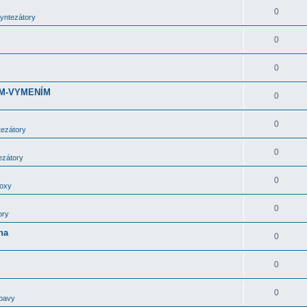
0
syntezátory
0
0
DÁM-VYMENÍM
0
0
tezátory
0
ezátory
0
boxy
0
ory
ha
0
0
0
bavy