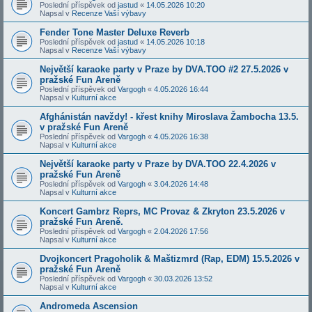
Poslední příspěvek od
jastud
«
14.05.2026 10:20
Napsal v
Recenze Vaší výbavy
Fender Tone Master Deluxe Reverb
Poslední příspěvek od
jastud
«
14.05.2026 10:18
Napsal v
Recenze Vaší výbavy
Největší karaoke party v Praze by DVA.TOO #2 27.5.2026 v
pražské Fun Areně
Poslední příspěvek od
Vargogh
«
4.05.2026 16:44
Napsal v
Kulturní akce
Afghánistán navždy! - křest knihy Miroslava Žambocha 13.5.
v pražské Fun Areně
Poslední příspěvek od
Vargogh
«
4.05.2026 16:38
Napsal v
Kulturní akce
Největší karaoke party v Praze by DVA.TOO 22.4.2026 v
pražské Fun Areně
Poslední příspěvek od
Vargogh
«
3.04.2026 14:48
Napsal v
Kulturní akce
Koncert Gambrz Reprs, MC Provaz & Zkryton 23.5.2026 v
pražské Fun Areně.
Poslední příspěvek od
Vargogh
«
2.04.2026 17:56
Napsal v
Kulturní akce
Dvojkoncert Pragoholik & Maštizmrd (Rap, EDM) 15.5.2026 v
pražské Fun Areně
Poslední příspěvek od
Vargogh
«
30.03.2026 13:52
Napsal v
Kulturní akce
Andromeda Ascension