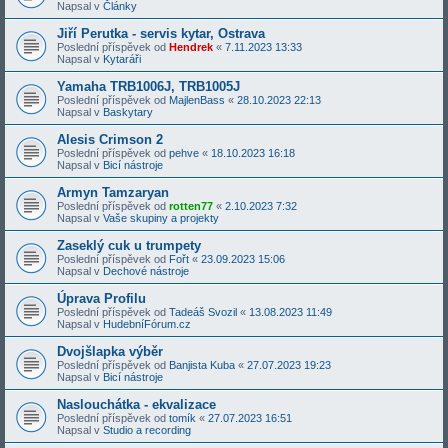
Napsal v
Články
Jiří Perutka - servis kytar, Ostrava
Poslední příspěvek od
Hendrek
«
7.11.2023 13:33
Napsal v
Kytaráři
Yamaha TRB1006J, TRB1005J
Poslední příspěvek od
MajlenBass
«
28.10.2023 22:13
Napsal v
Baskytary
Alesis Crimson 2
Poslední příspěvek od
pehve
«
18.10.2023 16:18
Napsal v
Bicí nástroje
Armyn Tamzaryan
Poslední příspěvek od
rotten77
«
2.10.2023 7:32
Napsal v
Vaše skupiny a projekty
Zaseklý cuk u trumpety
Poslední příspěvek od
Fořt
«
23.09.2023 15:06
Napsal v
Dechové nástroje
Úprava Profilu
Poslední příspěvek od
Tadeáš Svozil
«
13.08.2023 11:49
Napsal v
HudebníFórum.cz
Dvojšlapka výběr
Poslední příspěvek od
Banjista Kuba
«
27.07.2023 19:23
Napsal v
Bicí nástroje
Naslouchátka - ekvalizace
Poslední příspěvek od
tomík
«
27.07.2023 16:51
Napsal v
Studio a recording