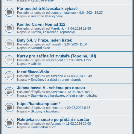
Napsal v
Kytarové efekty
Pár postřehů klávesáka k výbavě
Poslední příspěvek od
countrymetalman
«
9.04.2024 18:27
Napsal v
Recenze Vaší výbavy
Kombo Carvin Nomad 112
Poslední příspěvek od
Marek H.
«
7.04.2024 19:59
Napsal v
Komba, zesilovače, reproboxy
Buty 5.4. v Praze, jeden lístek
Poslední příspěvek od
himself
«
2.04.2024 11:04
Napsal v
Kulturní akce
Kurzy pro začínající zvukaře (Topolná, UH)
Poslední příspěvek od
jiriregent
«
27.03.2024 17:22
Napsal v
Učitelé
Identifikace-Viola
Poslední příspěvek od
sazkarik
«
14.03.2024 13:49
Napsal v
Smyčcové a další strunné nástroje
Jolana basso V - schéma pro opravu
Poslední příspěvek od
pavkaluk
«
12.03.2024 16:12
Napsal v
Baskytarový hardware, příslušenství, údržba
https://bandcamp.com/
Poslední příspěvek od
mirostrat
«
20.02.2024 8:18
Napsal v
Skupiny a hudebníci
Nahrávka se smaže po přidání inzerátu
Poslední příspěvek od
Asanoth
«
11.02.2024 20:00
Napsal v
HudebníBazar.cz