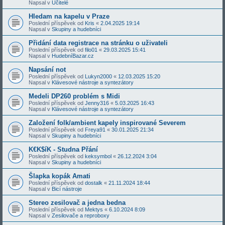
Napsal v
Učitelé
Hledam na kapelu v Praze
Poslední příspěvek od
Kris
«
2.04.2025 19:14
Napsal v
Skupiny a hudebníci
Přidání data registrace na stránku o uživateli
Poslední příspěvek od
filo01
«
29.03.2025 15:41
Napsal v
HudebníBazar.cz
Napsání not
Poslední příspěvek od
Lukyn2000
«
12.03.2025 15:20
Napsal v
Klávesové nástroje a syntezátory
Medeli DP260 problém s Midi
Poslední příspěvek od
Jenny316
«
5.03.2025 16:43
Napsal v
Klávesové nástroje a syntezátory
Založení folk/ambient kapely inspirované Severem
Poslední příspěvek od
Freya91
«
30.01.2025 21:34
Napsal v
Skupiny a hudebníci
K€K$íK - Studna Přání
Poslední příspěvek od
keksymbol
«
26.12.2024 3:04
Napsal v
Skupiny a hudebníci
Šlapka kopák Amati
Poslední příspěvek od
dostalk
«
21.11.2024 18:44
Napsal v
Bicí nástroje
Stereo zesilovač a jedna bedna
Poslední příspěvek od
Mektys
«
6.10.2024 8:09
Napsal v
Zesilovače a reproboxy