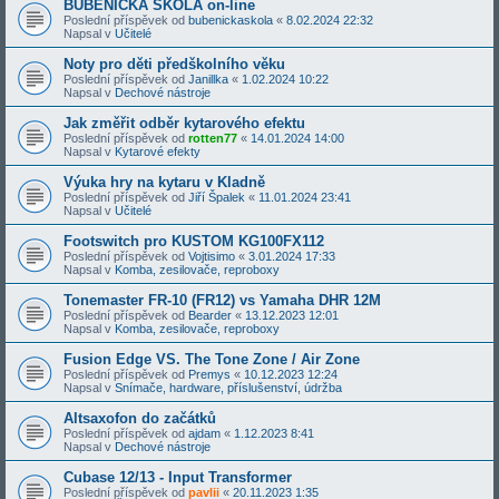
BUBENICKÁ ŠKOLA on-line
Poslední příspěvek od
bubenickaskola
«
8.02.2024 22:32
Napsal v
Učitelé
Noty pro děti předškolního věku
Poslední příspěvek od
Janillka
«
1.02.2024 10:22
Napsal v
Dechové nástroje
Jak změřit odběr kytarového efektu
Poslední příspěvek od
rotten77
«
14.01.2024 14:00
Napsal v
Kytarové efekty
Výuka hry na kytaru v Kladně
Poslední příspěvek od
Jiří Špalek
«
11.01.2024 23:41
Napsal v
Učitelé
Footswitch pro KUSTOM KG100FX112
Poslední příspěvek od
Vojtisimo
«
3.01.2024 17:33
Napsal v
Komba, zesilovače, reproboxy
Tonemaster FR-10 (FR12) vs Yamaha DHR 12M
Poslední příspěvek od
Bearder
«
13.12.2023 12:01
Napsal v
Komba, zesilovače, reproboxy
Fusion Edge VS. The Tone Zone / Air Zone
Poslední příspěvek od
Premys
«
10.12.2023 12:24
Napsal v
Snímače, hardware, příslušenství, údržba
Altsaxofon do začátků
Poslední příspěvek od
ajdam
«
1.12.2023 8:41
Napsal v
Dechové nástroje
Cubase 12/13 - Input Transformer
Poslední příspěvek od
pavlii
«
20.11.2023 1:35