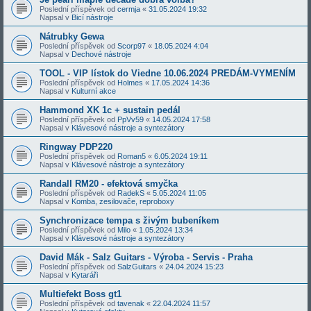
Poslední příspěvek od
cermja
«
31.05.2024 19:32
Napsal v
Bicí nástroje
Nátrubky Gewa
Poslední příspěvek od
Scorp97
«
18.05.2024 4:04
Napsal v
Dechové nástroje
TOOL - VIP lístok do Viedne 10.06.2024 PREDÁM-VYMENÍM
Poslední příspěvek od
Holmes
«
17.05.2024 14:36
Napsal v
Kulturní akce
Hammond XK 1c + sustain pedál
Poslední příspěvek od
PpVv59
«
14.05.2024 17:58
Napsal v
Klávesové nástroje a syntezátory
Ringway PDP220
Poslední příspěvek od
Roman5
«
6.05.2024 19:11
Napsal v
Klávesové nástroje a syntezátory
Randall RM20 - efektová smyčka
Poslední příspěvek od
RadekS
«
5.05.2024 11:05
Napsal v
Komba, zesilovače, reproboxy
Synchronizace tempa s živým bubeníkem
Poslední příspěvek od
Milo
«
1.05.2024 13:34
Napsal v
Klávesové nástroje a syntezátory
David Mák - Salz Guitars - Výroba - Servis - Praha
Poslední příspěvek od
SalzGuitars
«
24.04.2024 15:23
Napsal v
Kytaráři
Multiefekt Boss gt1
Poslední příspěvek od
tavenak
«
22.04.2024 11:57