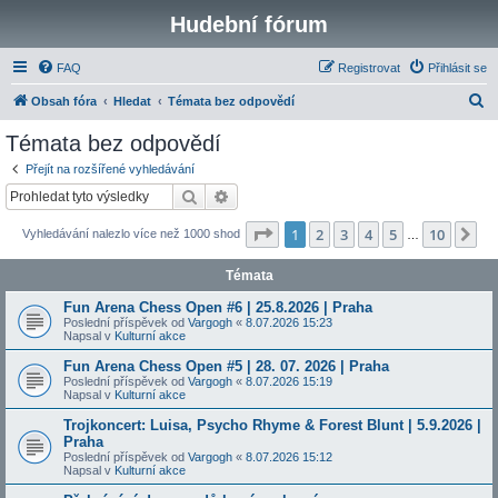
Hudební fórum
FAQ
Registrovat
Přihlásit se
H
Obsah fóra
Hledat
Témata bez odpovědí
l
Témata bez odpovědí
e
Přejít na rozšířené vyhledávání
d
Hledat
Pokročilé hledání
a
Stránka
1
z
10
1
2
3
4
5
10
Da
Vyhledávání nalezlo více než 1000 shod
t
…
Témata
Fun Arena Chess Open #6 | 25.8.2026 | Praha
Poslední příspěvek od
Vargogh
«
8.07.2026 15:23
Napsal v
Kulturní akce
Fun Arena Chess Open #5 | 28. 07. 2026 | Praha
Poslední příspěvek od
Vargogh
«
8.07.2026 15:19
Napsal v
Kulturní akce
Trojkoncert: Luisa, Psycho Rhyme & Forest Blunt | 5.9.2026 |
Praha
Poslední příspěvek od
Vargogh
«
8.07.2026 15:12
Napsal v
Kulturní akce