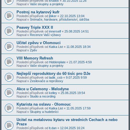
Poslední příspěvek od
krudox
«
30.10.2025 11:26
Napsal v
Vaše skupiny a projekty
Postroj na kytarový kufr
Poslední příspěvek od
jbiker
«
22.10.2025 13:04
Napsal v
Snímače, hardware, příslušenství, údržba
Peavey Triple XXX II
Poslední příspěvek od
innerself
«
25.08.2025 14:51
Napsal v
Recenze Vaší výbavy
Učitel zpěvu v Olomouci
Poslední příspěvek od
Katka List
«
11.08.2025 18:34
Napsal v
Zpěv
VIII Memory Refresh
Poslední příspěvek od
Hiddenplate
«
21.07.2025 4:59
Napsal v
Vaše skupiny a projekty
Nejlepší reproduktory do 60 tisíc pro DJe
Poslední příspěvek od
ladik_csb
«
9.07.2025 9:59
Napsal v
Zesilovače a reproboxy
Akce u Celemony - Melodyne
Poslední příspěvek od
kelley
«
25.06.2025 19:54
Napsal v
Studio a recording
Kytarista na oslavu - Olomouc
Poslední příspěvek od
Katka List
«
11.05.2025 17:59
Napsal v
Skupiny a hudebníci
Ucitel na metalovou kytaru ve strednich Cechach a nebo
Praze
Poslední příspěvek od
lt.dan
«
12.04.2025 16:24