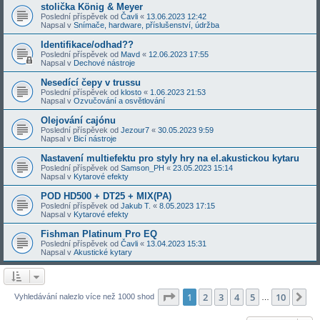
stolička König & Meyer
Poslední příspěvek od
Čavli
«
13.06.2023 12:42
Napsal v
Snímače, hardware, příslušenství, údržba
Identifikace/odhad??
Poslední příspěvek od
Mavd
«
12.06.2023 17:55
Napsal v
Dechové nástroje
Nesedící čepy v trussu
Poslední příspěvek od
klosto
«
1.06.2023 21:53
Napsal v
Ozvučování a osvětlování
Olejování cajónu
Poslední příspěvek od
Jezour7
«
30.05.2023 9:59
Napsal v
Bicí nástroje
Nastavení multiefektu pro styly hry na el.akustickou kytaru
Poslední příspěvek od
Samson_PH
«
23.05.2023 15:14
Napsal v
Kytarové efekty
POD HD500 + DT25 + MIX(PA)
Poslední příspěvek od
Jakub T.
«
8.05.2023 17:15
Napsal v
Kytarové efekty
Fishman Platinum Pro EQ
Poslední příspěvek od
Čavli
«
13.04.2023 15:31
Napsal v
Akustické kytary
Stránka
1
z
10
1
2
3
4
5
10
Da
Vyhledávání nalezlo více než 1000 shod
…