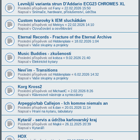
Levnější varianta strun D'Addario ECG23 CHROMES XL
Poslední příspěvek od
Fany
«
22.02.2026 15:50
Napsal v
Snímače, hardware, příslušenství, údržba
Custom tvarovky k IEM sluchátkám
Poslední příspěvek od
Mektys
«
22.02.2026 14:10
Napsal v
Ozvučování a osvětlování
Eternal Records - Fracture of the Eternal Archive
Poslední příspěvek od
Hiddenplate
«
18.02.2026 1:04
Napsal v
Vaše skupiny a projekty
Music Buddies - zkušenosti
Poslední příspěvek od
kobza
«
9.02.2026 21:40
Napsal v
Elektrické kytary
Nevi'im - Transitions
Poslední příspěvek od
Hiddenplate
«
6.02.2026 14:32
Napsal v
Vaše skupiny a projekty
Korg Kross2
Poslední příspěvek od
MichaelC
«
2.02.2026 8:26
Napsal v
Klávesové nástroje a syntezátory
Arpeggio/tab Callejon - Ich komme niemals an
Poslední příspěvek od
lt.dan
«
20.01.2026 11:14
Napsal v
Hraní na kytaru, tabulatury
Kytarář - servis a údržba karlovarský kraj
Poslední příspěvek od
Majkii
«
26.11.2025 20:39
Napsal v
Kytaráři
HOX