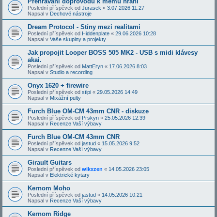
Přehrávání doprovodů k mému hraní
Poslední příspěvek od
Jurasek
«
3.07.2026 11:27
Napsal v
Dechové nástroje
Dream Protocol - Stíny mezi realitami
Poslední příspěvek od
Hiddenplate
«
29.06.2026 10:28
Napsal v
Vaše skupiny a projekty
Jak propojit Looper BOSS 505 MK2 - USB s midi klávesy
akai.
Poslední příspěvek od
MattEryn
«
17.06.2026 8:03
Napsal v
Studio a recording
Onyx 1620 + firewire
Poslední příspěvek od
stipi
«
29.05.2026 14:49
Napsal v
Mixážní pulty
Furch Blue OM-CM 43mm CNR - diskuze
Poslední příspěvek od
Prskyn
«
25.05.2026 12:39
Napsal v
Recenze Vaší výbavy
Furch Blue OM-CM 43mm CNR
Poslední příspěvek od
jastud
«
15.05.2026 9:52
Napsal v
Recenze Vaší výbavy
Girault Guitars
Poslední příspěvek od
wikxzen
«
14.05.2026 23:05
Napsal v
Elektrické kytary
Kernom Moho
Poslední příspěvek od
jastud
«
14.05.2026 10:21
Napsal v
Recenze Vaší výbavy
Kernom Ridge