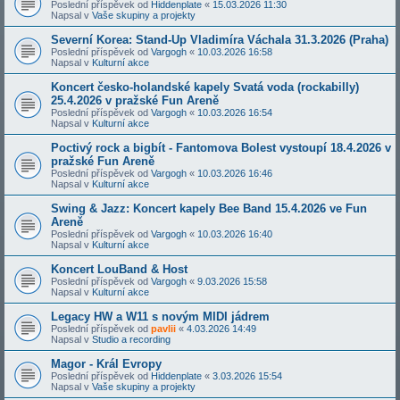
Poslední příspěvek od
Hiddenplate
«
15.03.2026 11:30
Napsal v
Vaše skupiny a projekty
Severní Korea: Stand-Up Vladimíra Váchala 31.3.2026 (Praha)
Poslední příspěvek od
Vargogh
«
10.03.2026 16:58
Napsal v
Kulturní akce
Koncert česko-holandské kapely Svatá voda (rockabilly)
25.4.2026 v pražské Fun Areně
Poslední příspěvek od
Vargogh
«
10.03.2026 16:54
Napsal v
Kulturní akce
Poctivý rock a bigbít - Fantomova Bolest vystoupí 18.4.2026 v
pražské Fun Areně
Poslední příspěvek od
Vargogh
«
10.03.2026 16:46
Napsal v
Kulturní akce
Swing & Jazz: Koncert kapely Bee Band 15.4.2026 ve Fun
Areně
Poslední příspěvek od
Vargogh
«
10.03.2026 16:40
Napsal v
Kulturní akce
Koncert LouBand & Host
Poslední příspěvek od
Vargogh
«
9.03.2026 15:58
Napsal v
Kulturní akce
Legacy HW a W11 s novým MIDI jádrem
Poslední příspěvek od
pavlii
«
4.03.2026 14:49
Napsal v
Studio a recording
Magor - Král Evropy
Poslední příspěvek od
Hiddenplate
«
3.03.2026 15:54
Napsal v
Vaše skupiny a projekty