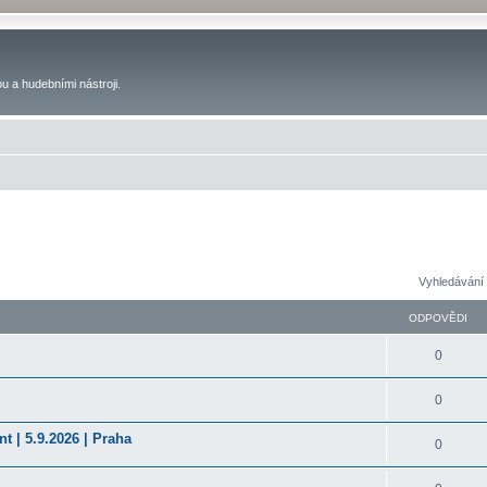
u a hudebními nástroji.
Vyhledávání 
ODPOVĚDI
0
0
t | 5.9.2026 | Praha
0