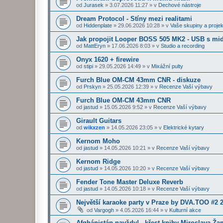
od
Jurasek
»
3.07.2026 11:27
» v
Dechové nástroje
Dream Protocol - Stíny mezi realitami
od
Hiddenplate
»
29.06.2026 10:28
» v
Vaše skupiny a projek
Jak propojit Looper BOSS 505 MK2 - USB s midi
od
MattEryn
»
17.06.2026 8:03
» v
Studio a recording
Onyx 1620 + firewire
od
stipi
»
29.05.2026 14:49
» v
Mixážní pulty
Furch Blue OM-CM 43mm CNR - diskuze
od
Prskyn
»
25.05.2026 12:39
» v
Recenze Vaší výbavy
Furch Blue OM-CM 43mm CNR
od
jastud
»
15.05.2026 9:52
» v
Recenze Vaší výbavy
Girault Guitars
od
wikxzen
»
14.05.2026 23:05
» v
Elektrické kytary
Kernom Moho
od
jastud
»
14.05.2026 10:21
» v
Recenze Vaší výbavy
Kernom Ridge
od
jastud
»
14.05.2026 10:20
» v
Recenze Vaší výbavy
Fender Tone Master Deluxe Reverb
od
jastud
»
14.05.2026 10:18
» v
Recenze Vaší výbavy
Největší karaoke party v Praze by DVA.TOO #2 
od
Vargogh
»
4.05.2026 16:44
» v
Kulturní akce
Afghánistán navždy! - křest knihy Miroslava Ž