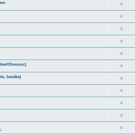
rem
0
0
0
0
0
Tibet/Olomouc)
0
tu, basáka)
0
0
0
ň
0
0
í