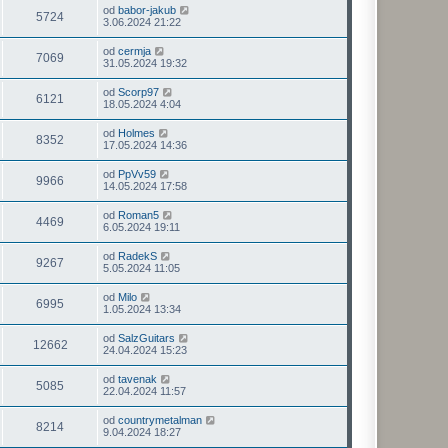
od
babor-jakub
5724
3.06.2024 21:22
od
cermja
7069
31.05.2024 19:32
od
Scorp97
6121
18.05.2024 4:04
od
Holmes
8352
17.05.2024 14:36
od
PpVv59
9966
14.05.2024 17:58
od
Roman5
4469
6.05.2024 19:11
od
RadekS
9267
5.05.2024 11:05
od
Milo
6995
1.05.2024 13:34
od
SalzGuitars
12662
24.04.2024 15:23
od
tavenak
5085
22.04.2024 11:57
od
countrymetalman
8214
9.04.2024 18:27