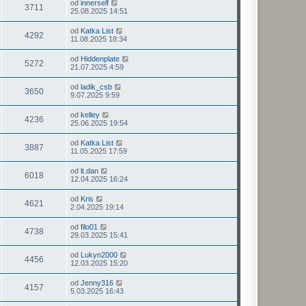
od
innerself
3711
25.08.2025 14:51
od
Katka List
4292
11.08.2025 18:34
od
Hiddenplate
5272
21.07.2025 4:59
od
ladik_csb
3650
9.07.2025 9:59
od
kelley
4236
25.06.2025 19:54
od
Katka List
3887
11.05.2025 17:59
od
lt.dan
6018
12.04.2025 16:24
od
Kris
4621
2.04.2025 19:14
od
filo01
4738
29.03.2025 15:41
od
Lukyn2000
4456
12.03.2025 15:20
od
Jenny316
4157
5.03.2025 16:43