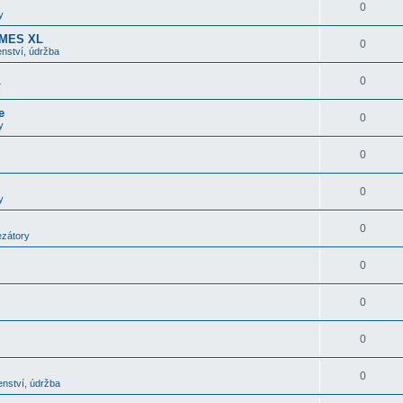
0
y
OMES XL
0
nství, údržba
0
í
e
0
y
0
0
y
0
ezátory
0
0
0
0
enství, údržba