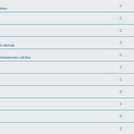
0
oboxy
0
0
0
é nástroje
0
říslušenství, údržba
0
0
0
0
0
0