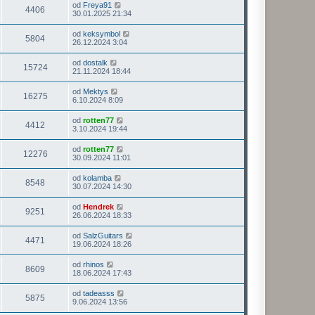
od
Freya91
4406
30.01.2025 21:34
od
keksymbol
5804
26.12.2024 3:04
od
dostalk
15724
21.11.2024 18:44
od
Mektys
16275
6.10.2024 8:09
od
rotten77
4412
3.10.2024 19:44
od
rotten77
12276
30.09.2024 11:01
od
kolamba
8548
30.07.2024 14:30
od
Hendrek
9251
26.06.2024 18:33
od
SalzGuitars
4471
19.06.2024 18:26
od
rhinos
8609
18.06.2024 17:43
od
tadeasss
5875
9.06.2024 13:56