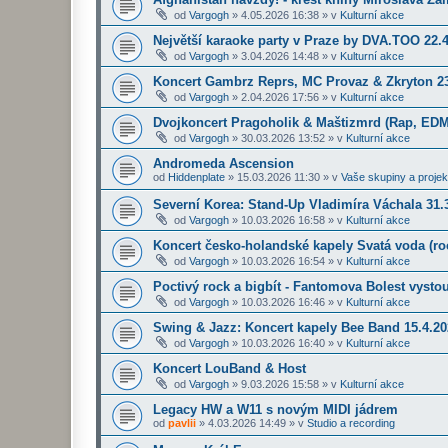
od
Vargogh
»
4.05.2026 16:38
» v
Kulturní akce
Největší karaoke party v Praze by DVA.TOO 22.
od
Vargogh
»
3.04.2026 14:48
» v
Kulturní akce
Koncert Gambrz Reprs, MC Provaz & Zkryton 23
od
Vargogh
»
2.04.2026 17:56
» v
Kulturní akce
Dvojkoncert Pragoholik & Maštizmrd (Rap, EDM
od
Vargogh
»
30.03.2026 13:52
» v
Kulturní akce
Andromeda Ascension
od
Hiddenplate
»
15.03.2026 11:30
» v
Vaše skupiny a projek
Severní Korea: Stand-Up Vladimíra Váchala 31.3
od
Vargogh
»
10.03.2026 16:58
» v
Kulturní akce
Koncert česko-holandské kapely Svatá voda (roc
od
Vargogh
»
10.03.2026 16:54
» v
Kulturní akce
Poctivý rock a bigbít - Fantomova Bolest vysto
od
Vargogh
»
10.03.2026 16:46
» v
Kulturní akce
Swing & Jazz: Koncert kapely Bee Band 15.4.2
od
Vargogh
»
10.03.2026 16:40
» v
Kulturní akce
Koncert LouBand & Host
od
Vargogh
»
9.03.2026 15:58
» v
Kulturní akce
Legacy HW a W11 s novým MIDI jádrem
od
pavlii
»
4.03.2026 14:49
» v
Studio a recording