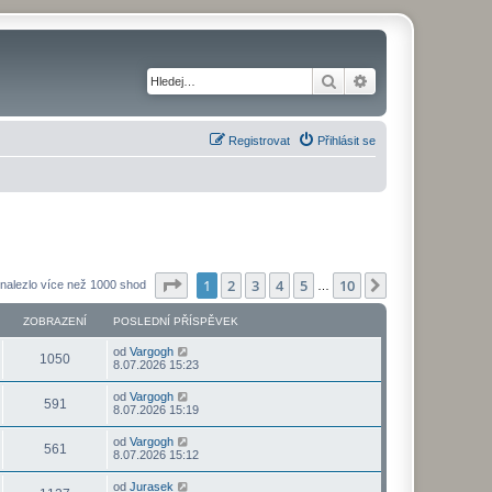
Hledat
Pokročilé hledání
Registrovat
Přihlásit se
Stránka
1
z
10
1
2
3
4
5
10
Další
nalezlo více než 1000 shod
…
ZOBRAZENÍ
POSLEDNÍ PŘÍSPĚVEK
od
Vargogh
1050
8.07.2026 15:23
od
Vargogh
591
8.07.2026 15:19
od
Vargogh
561
8.07.2026 15:12
od
Jurasek