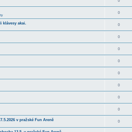
0
0
ty
 klávesy akai.
0
0
0
0
0
0
0
0
27.5.2026 v pražské Fun Areně
0
ambocha 13.5. v pražské Fun Areně