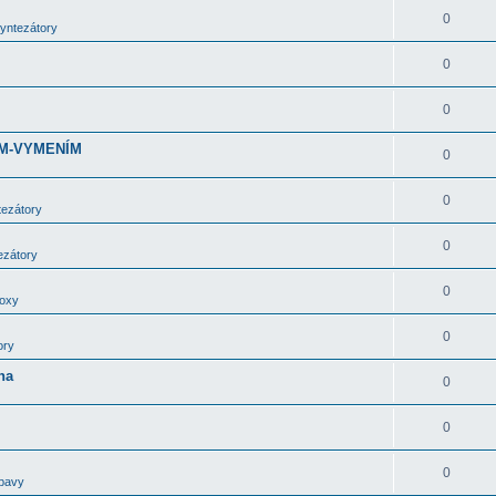
0
syntezátory
0
0
DÁM-VYMENÍM
0
0
tezátory
0
ezátory
0
boxy
0
ory
ha
0
0
0
bavy