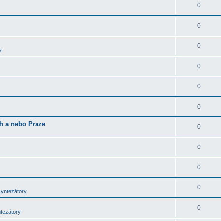
0
0
0
y
0
0
0
ch a nebo Praze
0
0
0
0
syntezátory
0
ntezátory