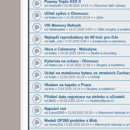
Peavey Triple XXX II
od
innerself
»
25.08.2025 14:51
» v
Recenze Vaší výbavy
Učitel zpěvu v Olomouci
od
Katka List
»
11.08.2025 18:34
» v
Zpěv
VIII Memory Refresh
od
Hiddenplate
»
21.07.2025 4:59
» v
Vaše skupiny a projekt
Nejlepší reproduktory do 60 tisíc pro DJe
od
ladik_csb
»
9.07.2025 9:59
» v
Zesilovače a reproboxy
Akce u Celemony - Melodyne
od
kelley
»
25.06.2025 19:54
» v
Studio a recording
Kytarista na oslavu - Olomouc
od
Katka List
»
11.05.2025 17:59
» v
Skupiny a hudebníci
Ucitel na metalovou kytaru ve strednich Cecha
od
lt.dan
»
12.04.2025 16:24
» v
Učitelé
Hledam na kapelu v Praze
od
Kris
»
2.04.2025 19:14
» v
Skupiny a hudebníci
Přidání data registrace na stránku o uživateli
od
filo01
»
29.03.2025 15:41
» v
HudebníBazar.cz
Napsání not
od
Lukyn2000
»
12.03.2025 15:20
» v
Klávesové nástroje a 
Medeli DP260 problém s Midi
od
Jenny316
»
5.03.2025 16:43
» v
Klávesové nástroje a sy