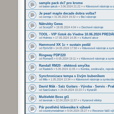
sample pack dx7 pro krome
od
babor-jakub
»
3.06.2024 21:22
» v
Klávesové nástroje a 
Je pearl maple decade dobra volba?
od
cermja
»
31.05.2024 19:32
» v
Bicí nástroje
Nátrubky Gewa
od
Scorp97
»
18.05.2024 4:04
» v
Dechové nástroje
TOOL - VIP lístok do Viedne 10.06.2024 PRE
od
Holmes
»
17.05.2024 14:36
» v
Kulturní akce
Hammond XK 1c + sustain pedál
od
PpVv59
»
14.05.2024 17:58
» v
Klávesové nástroje a syn
Ringway PDP220
od
Roman5
»
6.05.2024 19:11
» v
Klávesové nástroje a synt
Randall RM20 - efektová smyčka
od
RadekS
»
5.05.2024 11:05
» v
Komba, zesilovače, repro
Synchronizace tempa s živým bubeníkem
od
Milo
»
1.05.2024 13:34
» v
Klávesové nástroje a syntezát
David Mák - Salz Guitars - Výroba - Servis - Pra
od
SalzGuitars
»
24.04.2024 15:23
» v
Kytaráři
Multiefekt Boss gt1
od
tavenak
»
22.04.2024 11:57
» v
Kytarové efekty
Pár postřehů klávesáka k výbavě
od
countrymetalman
»
9.04.2024 18:27
» v
Recenze Vaší vý