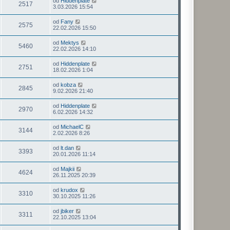
od
Hiddenplate
2517
3.03.2026 15:54
od
Fany
2575
22.02.2026 15:50
od
Mektys
5460
22.02.2026 14:10
od
Hiddenplate
2751
18.02.2026 1:04
od
kobza
2845
9.02.2026 21:40
od
Hiddenplate
2970
6.02.2026 14:32
od
MichaelC
3144
2.02.2026 8:26
od
lt.dan
3393
20.01.2026 11:14
od
Majkii
4624
26.11.2025 20:39
od
krudox
3310
30.10.2025 11:26
od
jbiker
3311
22.10.2025 13:04