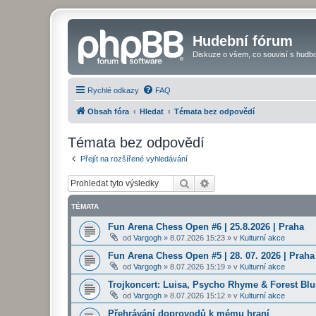
Hudební fórum
Diskuze o všem, co souvisí s hudbo
Rychlé odkazy
FAQ
Obsah fóra
Hledat
Témata bez odpovědí
Témata bez odpovědí
Přejít na rozšířené vyhledávání
Hledat
Pokročilé hledání
TÉMATA
Fun Arena Chess Open #6 | 25.8.2026 | Praha
od
Vargogh
»
8.07.2026 15:23
» v
Kulturní akce
Fun Arena Chess Open #5 | 28. 07. 2026 | Praha
od
Vargogh
»
8.07.2026 15:19
» v
Kulturní akce
Trojkoncert: Luisa, Psycho Rhyme & Forest Blun
od
Vargogh
»
8.07.2026 15:12
» v
Kulturní akce
Přehrávání doprovodů k mému hraní