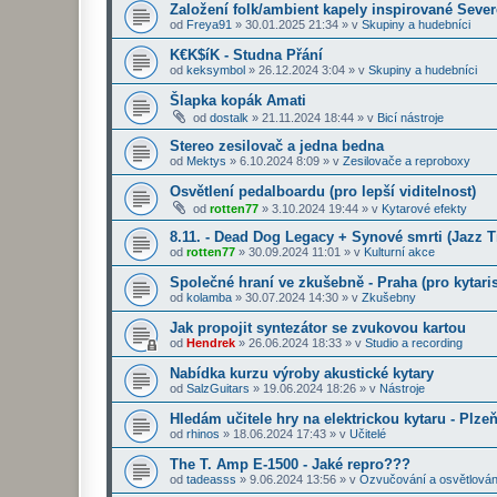
Založení folk/ambient kapely inspirované Seve
od
Freya91
»
30.01.2025 21:34
» v
Skupiny a hudebníci
K€K$íK - Studna Přání
od
keksymbol
»
26.12.2024 3:04
» v
Skupiny a hudebníci
Šlapka kopák Amati
od
dostalk
»
21.11.2024 18:44
» v
Bicí nástroje
Stereo zesilovač a jedna bedna
od
Mektys
»
6.10.2024 8:09
» v
Zesilovače a reproboxy
Osvětlení pedalboardu (pro lepší viditelnost)
od
rotten77
»
3.10.2024 19:44
» v
Kytarové efekty
8.11. - Dead Dog Legacy + Synové smrti (Jazz 
od
rotten77
»
30.09.2024 11:01
» v
Kulturní akce
Společné hraní ve zkušebně - Praha (pro kytaris
od
kolamba
»
30.07.2024 14:30
» v
Zkušebny
Jak propojit syntezátor se zvukovou kartou
od
Hendrek
»
26.06.2024 18:33
» v
Studio a recording
Nabídka kurzu výroby akustické kytary
od
SalzGuitars
»
19.06.2024 18:26
» v
Nástroje
Hledám učitele hry na elektrickou kytaru - Plze
od
rhinos
»
18.06.2024 17:43
» v
Učitelé
The T. Amp E-1500 - Jaké repro???
od
tadeasss
»
9.06.2024 13:56
» v
Ozvučování a osvětlován