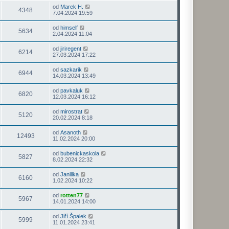
od
Marek H.
4348
7.04.2024 19:59
od
himself
5634
2.04.2024 11:04
od
jiriregent
6214
27.03.2024 17:22
od
sazkarik
6944
14.03.2024 13:49
od
pavkaluk
6820
12.03.2024 16:12
od
mirostrat
5120
20.02.2024 8:18
od
Asanoth
12493
11.02.2024 20:00
od
bubenickaskola
5827
8.02.2024 22:32
od
Janillka
6160
1.02.2024 10:22
od
rotten77
5967
14.01.2024 14:00
od
Jiří Špalek
5999
11.01.2024 23:41