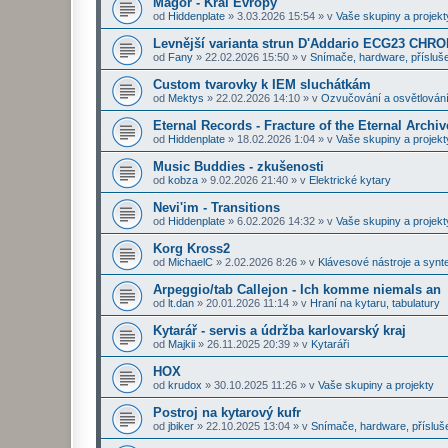
Magor - Král Evropy
od
Hiddenplate
»
3.03.2026 15:54
» v
Vaše skupiny a projekt
Levnější varianta strun D'Addario ECG23 CHR
od
Fany
»
22.02.2026 15:50
» v
Snímače, hardware, přísluše
Custom tvarovky k IEM sluchátkám
od
Mektys
»
22.02.2026 14:10
» v
Ozvučování a osvětlován
Eternal Records - Fracture of the Eternal Archiv
od
Hiddenplate
»
18.02.2026 1:04
» v
Vaše skupiny a projekt
Music Buddies - zkušenosti
od
kobza
»
9.02.2026 21:40
» v
Elektrické kytary
Nevi'im - Transitions
od
Hiddenplate
»
6.02.2026 14:32
» v
Vaše skupiny a projekt
Korg Kross2
od
MichaelC
»
2.02.2026 8:26
» v
Klávesové nástroje a synt
Arpeggio/tab Callejon - Ich komme niemals an
od
lt.dan
»
20.01.2026 11:14
» v
Hraní na kytaru, tabulatury
Kytarář - servis a údržba karlovarský kraj
od
Majkii
»
26.11.2025 20:39
» v
Kytaráři
HOX
od
krudox
»
30.10.2025 11:26
» v
Vaše skupiny a projekty
Postroj na kytarový kufr
od
jbiker
»
22.10.2025 13:04
» v
Snímače, hardware, přísluš