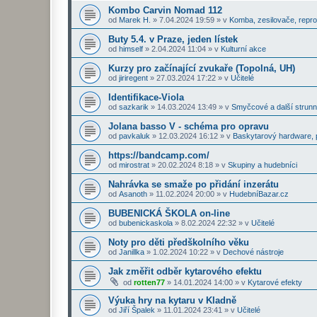
Kombo Carvin Nomad 112
od
Marek H.
»
7.04.2024 19:59
» v
Komba, zesilovače, repr
Buty 5.4. v Praze, jeden lístek
od
himself
»
2.04.2024 11:04
» v
Kulturní akce
Kurzy pro začínající zvukaře (Topolná, UH)
od
jiriregent
»
27.03.2024 17:22
» v
Učitelé
Identifikace-Viola
od
sazkarik
»
14.03.2024 13:49
» v
Smyčcové a další strunn
Jolana basso V - schéma pro opravu
od
pavkaluk
»
12.03.2024 16:12
» v
Baskytarový hardware, p
https://bandcamp.com/
od
mirostrat
»
20.02.2024 8:18
» v
Skupiny a hudebníci
Nahrávka se smaže po přidání inzerátu
od
Asanoth
»
11.02.2024 20:00
» v
HudebníBazar.cz
BUBENICKÁ ŠKOLA on-line
od
bubenickaskola
»
8.02.2024 22:32
» v
Učitelé
Noty pro děti předškolního věku
od
Janillka
»
1.02.2024 10:22
» v
Dechové nástroje
Jak změřit odběr kytarového efektu
od
rotten77
»
14.01.2024 14:00
» v
Kytarové efekty
Výuka hry na kytaru v Kladně
od
Jiří Špalek
»
11.01.2024 23:41
» v
Učitelé