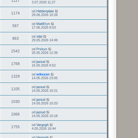
1127
3.07.2026 11:27
od
Hiddenplate
1174
29.06.2026 10:28
od
MattEryn
587
17.06.2026 8:03
od
stipi
863
29.05.2026 14:49
od
Prskyn
1542
25.05.2026 12:39
od
jastud
1768
15.05.2026 9:52
od
wikxzen
1329
14.05.2026 23:05
od
jastud
1105
14.05.2026 10:21
od
jastud
1030
14.05.2026 10:20
od
jastud
1066
14.05.2026 10:18
od
Vargogh
1755
4.05.2026 16:44
od
Vargogh