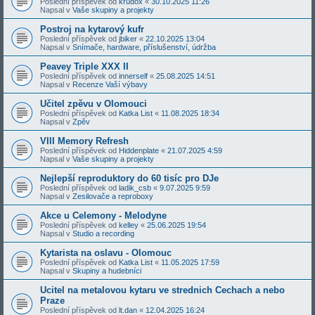
Poslední příspěvek od
krudox
«
30.10.2025 11:26
Napsal v
Vaše skupiny a projekty
Postroj na kytarový kufr
Poslední příspěvek od
jbiker
«
22.10.2025 13:04
Napsal v
Snímače, hardware, příslušenství, údržba
Peavey Triple XXX II
Poslední příspěvek od
innerself
«
25.08.2025 14:51
Napsal v
Recenze Vaší výbavy
Učitel zpěvu v Olomouci
Poslední příspěvek od
Katka List
«
11.08.2025 18:34
Napsal v
Zpěv
VIII Memory Refresh
Poslední příspěvek od
Hiddenplate
«
21.07.2025 4:59
Napsal v
Vaše skupiny a projekty
Nejlepší reproduktory do 60 tisíc pro DJe
Poslední příspěvek od
ladik_csb
«
9.07.2025 9:59
Napsal v
Zesilovače a reproboxy
Akce u Celemony - Melodyne
Poslední příspěvek od
kelley
«
25.06.2025 19:54
Napsal v
Studio a recording
Kytarista na oslavu - Olomouc
Poslední příspěvek od
Katka List
«
11.05.2025 17:59
Napsal v
Skupiny a hudebníci
Ucitel na metalovou kytaru ve strednich Cechach a nebo
Praze
Poslední příspěvek od
lt.dan
«
12.04.2025 16:24