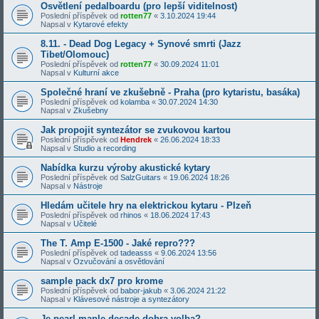
Osvětlení pedalboardu (pro lepší viditelnost)
Poslední příspěvek od
rotten77
«
3.10.2024 19:44
Napsal v
Kytarové efekty
8.11. - Dead Dog Legacy + Synové smrti (Jazz
Tibet/Olomouc)
Poslední příspěvek od
rotten77
«
30.09.2024 11:01
Napsal v
Kulturní akce
Společné hraní ve zkušebně - Praha (pro kytaristu, basáka)
Poslední příspěvek od
kolamba
«
30.07.2024 14:30
Napsal v
Zkušebny
Jak propojit syntezátor se zvukovou kartou
Poslední příspěvek od
Hendrek
«
26.06.2024 18:33
Napsal v
Studio a recording
Nabídka kurzu výroby akustické kytary
Poslední příspěvek od
SalzGuitars
«
19.06.2024 18:26
Napsal v
Nástroje
Hledám učitele hry na elektrickou kytaru - Plzeň
Poslední příspěvek od
rhinos
«
18.06.2024 17:43
Napsal v
Učitelé
The T. Amp E-1500 - Jaké repro???
Poslední příspěvek od
tadeasss
«
9.06.2024 13:56
Napsal v
Ozvučování a osvětlování
sample pack dx7 pro krome
Poslední příspěvek od
babor-jakub
«
3.06.2024 21:22
Napsal v
Klávesové nástroje a syntezátory
Je pearl maple decade dobra volba?