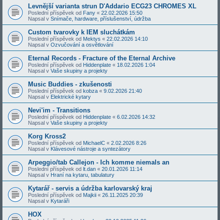
Levnější varianta strun D'Addario ECG23 CHROMES XL
Poslední příspěvek od
Fany
«
22.02.2026 15:50
Napsal v
Snímače, hardware, příslušenství, údržba
Custom tvarovky k IEM sluchátkám
Poslední příspěvek od
Mektys
«
22.02.2026 14:10
Napsal v
Ozvučování a osvětlování
Eternal Records - Fracture of the Eternal Archive
Poslední příspěvek od
Hiddenplate
«
18.02.2026 1:04
Napsal v
Vaše skupiny a projekty
Music Buddies - zkušenosti
Poslední příspěvek od
kobza
«
9.02.2026 21:40
Napsal v
Elektrické kytary
Nevi'im - Transitions
Poslední příspěvek od
Hiddenplate
«
6.02.2026 14:32
Napsal v
Vaše skupiny a projekty
Korg Kross2
Poslední příspěvek od
MichaelC
«
2.02.2026 8:26
Napsal v
Klávesové nástroje a syntezátory
Arpeggio/tab Callejon - Ich komme niemals an
Poslední příspěvek od
lt.dan
«
20.01.2026 11:14
Napsal v
Hraní na kytaru, tabulatury
Kytarář - servis a údržba karlovarský kraj
Poslední příspěvek od
Majkii
«
26.11.2025 20:39
Napsal v
Kytaráři
HOX