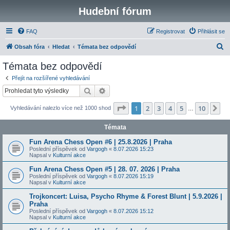
Hudební fórum
FAQ
Registrovat
Přihlásit se
H
Obsah fóra
Hledat
Témata bez odpovědí
l
Témata bez odpovědí
e
Přejít na rozšířené vyhledávání
d
Hledat
Pokročilé hledání
a
Stránka
1
z
10
1
2
3
4
5
10
Da
Vyhledávání nalezlo více než 1000 shod
t
…
Témata
Fun Arena Chess Open #6 | 25.8.2026 | Praha
Poslední příspěvek od
Vargogh
«
8.07.2026 15:23
Napsal v
Kulturní akce
Fun Arena Chess Open #5 | 28. 07. 2026 | Praha
Poslední příspěvek od
Vargogh
«
8.07.2026 15:19
Napsal v
Kulturní akce
Trojkoncert: Luisa, Psycho Rhyme & Forest Blunt | 5.9.2026 |
Praha
Poslední příspěvek od
Vargogh
«
8.07.2026 15:12
Napsal v
Kulturní akce