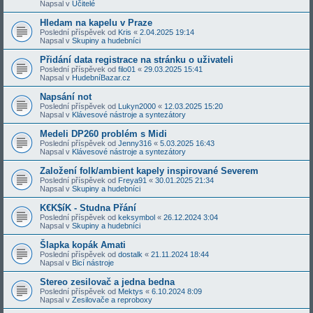
Napsal v
Učitelé
Hledam na kapelu v Praze
Poslední příspěvek od
Kris
«
2.04.2025 19:14
Napsal v
Skupiny a hudebníci
Přidání data registrace na stránku o uživateli
Poslední příspěvek od
filo01
«
29.03.2025 15:41
Napsal v
HudebníBazar.cz
Napsání not
Poslední příspěvek od
Lukyn2000
«
12.03.2025 15:20
Napsal v
Klávesové nástroje a syntezátory
Medeli DP260 problém s Midi
Poslední příspěvek od
Jenny316
«
5.03.2025 16:43
Napsal v
Klávesové nástroje a syntezátory
Založení folk/ambient kapely inspirované Severem
Poslední příspěvek od
Freya91
«
30.01.2025 21:34
Napsal v
Skupiny a hudebníci
K€K$íK - Studna Přání
Poslední příspěvek od
keksymbol
«
26.12.2024 3:04
Napsal v
Skupiny a hudebníci
Šlapka kopák Amati
Poslední příspěvek od
dostalk
«
21.11.2024 18:44
Napsal v
Bicí nástroje
Stereo zesilovač a jedna bedna
Poslední příspěvek od
Mektys
«
6.10.2024 8:09
Napsal v
Zesilovače a reproboxy