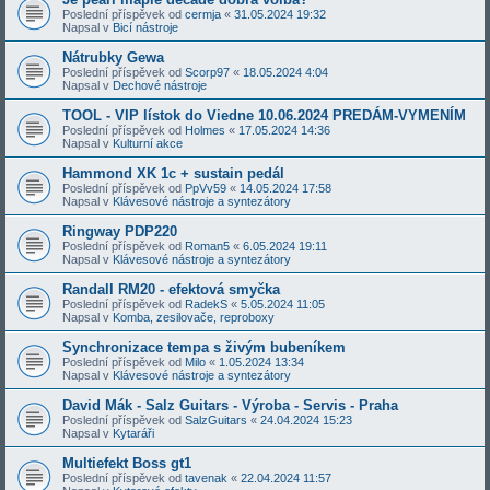
Poslední příspěvek od
cermja
«
31.05.2024 19:32
Napsal v
Bicí nástroje
Nátrubky Gewa
Poslední příspěvek od
Scorp97
«
18.05.2024 4:04
Napsal v
Dechové nástroje
TOOL - VIP lístok do Viedne 10.06.2024 PREDÁM-VYMENÍM
Poslední příspěvek od
Holmes
«
17.05.2024 14:36
Napsal v
Kulturní akce
Hammond XK 1c + sustain pedál
Poslední příspěvek od
PpVv59
«
14.05.2024 17:58
Napsal v
Klávesové nástroje a syntezátory
Ringway PDP220
Poslední příspěvek od
Roman5
«
6.05.2024 19:11
Napsal v
Klávesové nástroje a syntezátory
Randall RM20 - efektová smyčka
Poslední příspěvek od
RadekS
«
5.05.2024 11:05
Napsal v
Komba, zesilovače, reproboxy
Synchronizace tempa s živým bubeníkem
Poslední příspěvek od
Milo
«
1.05.2024 13:34
Napsal v
Klávesové nástroje a syntezátory
David Mák - Salz Guitars - Výroba - Servis - Praha
Poslední příspěvek od
SalzGuitars
«
24.04.2024 15:23
Napsal v
Kytaráři
Multiefekt Boss gt1
Poslední příspěvek od
tavenak
«
22.04.2024 11:57