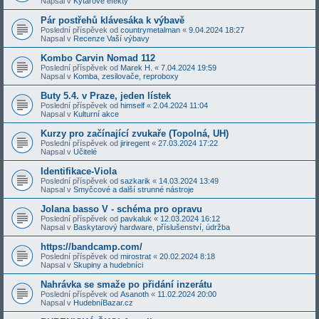
Napsal v
Kytarové efekty
Pár postřehů klávesáka k výbavě
Poslední příspěvek od
countrymetalman
«
9.04.2024 18:27
Napsal v
Recenze Vaší výbavy
Kombo Carvin Nomad 112
Poslední příspěvek od
Marek H.
«
7.04.2024 19:59
Napsal v
Komba, zesilovače, reproboxy
Buty 5.4. v Praze, jeden lístek
Poslední příspěvek od
himself
«
2.04.2024 11:04
Napsal v
Kulturní akce
Kurzy pro začínající zvukaře (Topolná, UH)
Poslední příspěvek od
jiriregent
«
27.03.2024 17:22
Napsal v
Učitelé
Identifikace-Viola
Poslední příspěvek od
sazkarik
«
14.03.2024 13:49
Napsal v
Smyčcové a další strunné nástroje
Jolana basso V - schéma pro opravu
Poslední příspěvek od
pavkaluk
«
12.03.2024 16:12
Napsal v
Baskytarový hardware, příslušenství, údržba
https://bandcamp.com/
Poslední příspěvek od
mirostrat
«
20.02.2024 8:18
Napsal v
Skupiny a hudebníci
Nahrávka se smaže po přidání inzerátu
Poslední příspěvek od
Asanoth
«
11.02.2024 20:00
Napsal v
HudebníBazar.cz