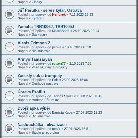
Napsal v
Články
Jiří Perutka - servis kytar, Ostrava
Poslední příspěvek od
Hendrek
«
7.11.2023 13:33
Napsal v
Kytaráři
Yamaha TRB1006J, TRB1005J
Poslední příspěvek od
MajlenBass
«
28.10.2023 22:13
Napsal v
Baskytary
Alesis Crimson 2
Poslední příspěvek od
pehve
«
18.10.2023 16:18
Napsal v
Bicí nástroje
Armyn Tamzaryan
Poslední příspěvek od
rotten77
«
2.10.2023 7:32
Napsal v
Vaše skupiny a projekty
Zaseklý cuk u trumpety
Poslední příspěvek od
Fořt
«
23.09.2023 15:06
Napsal v
Dechové nástroje
Úprava Profilu
Poslední příspěvek od
Tadeáš Svozil
«
13.08.2023 11:49
Napsal v
HudebníFórum.cz
Dvojšlapka výběr
Poslední příspěvek od
Banjista Kuba
«
27.07.2023 19:23
Napsal v
Bicí nástroje
Naslouchátka - ekvalizace
Poslední příspěvek od
tomík
«
27.07.2023 16:51
Napsal v
Studio a recording