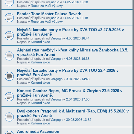
Poslední příspěvek od
jastud
«
14.05.2026 10:20
Napsal v
Recenze Vaší výbavy
Fender Tone Master Deluxe Reverb
Poslední příspěvek od
jastud
«
14.05.2026 10:18
Napsal v
Recenze Vaší výbavy
Největší karaoke party v Praze by DVA.TOO #2 27.5.2026 v
pražské Fun Areně
Poslední příspěvek od
Vargogh
«
4.05.2026 16:44
Napsal v
Kulturní akce
Afghánistán navždy! - křest knihy Miroslava Žambocha 13.5.
v pražské Fun Areně
Poslední příspěvek od
Vargogh
«
4.05.2026 16:38
Napsal v
Kulturní akce
Největší karaoke party v Praze by DVA.TOO 22.4.2026 v
pražské Fun Areně
Poslední příspěvek od
Vargogh
«
3.04.2026 14:48
Napsal v
Kulturní akce
Koncert Gambrz Reprs, MC Provaz & Zkryton 23.5.2026 v
pražské Fun Areně.
Poslední příspěvek od
Vargogh
«
2.04.2026 17:56
Napsal v
Kulturní akce
Dvojkoncert Pragoholik & Maštizmrd (Rap, EDM) 15.5.2026 v
pražské Fun Areně
Poslední příspěvek od
Vargogh
«
30.03.2026 13:52
Napsal v
Kulturní akce
Andromeda Ascension