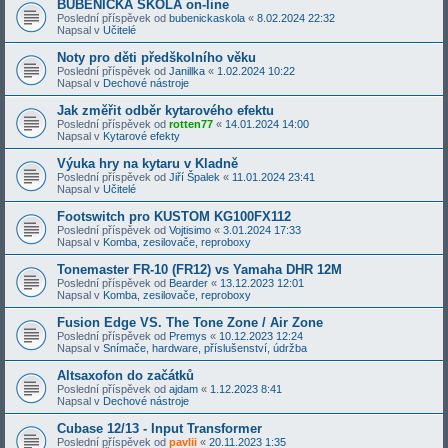
BUBENICKÁ ŠKOLA on-line
Poslední příspěvek od
bubenickaskola
«
8.02.2024 22:32
Napsal v
Učitelé
Noty pro děti předškolního věku
Poslední příspěvek od
Janillka
«
1.02.2024 10:22
Napsal v
Dechové nástroje
Jak změřit odběr kytarového efektu
Poslední příspěvek od
rotten77
«
14.01.2024 14:00
Napsal v
Kytarové efekty
Výuka hry na kytaru v Kladně
Poslední příspěvek od
Jiří Špalek
«
11.01.2024 23:41
Napsal v
Učitelé
Footswitch pro KUSTOM KG100FX112
Poslední příspěvek od
Vojtisimo
«
3.01.2024 17:33
Napsal v
Komba, zesilovače, reproboxy
Tonemaster FR-10 (FR12) vs Yamaha DHR 12M
Poslední příspěvek od
Bearder
«
13.12.2023 12:01
Napsal v
Komba, zesilovače, reproboxy
Fusion Edge VS. The Tone Zone / Air Zone
Poslední příspěvek od
Premys
«
10.12.2023 12:24
Napsal v
Snímače, hardware, příslušenství, údržba
Altsaxofon do začátků
Poslední příspěvek od
ajdam
«
1.12.2023 8:41
Napsal v
Dechové nástroje
Cubase 12/13 - Input Transformer
Poslední příspěvek od
pavlii
«
20.11.2023 1:35