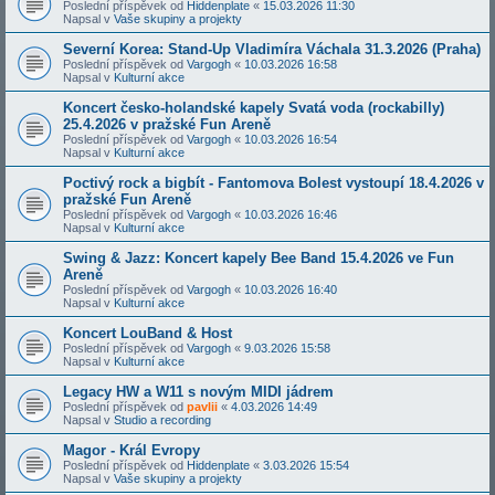
Poslední příspěvek od
Hiddenplate
«
15.03.2026 11:30
Napsal v
Vaše skupiny a projekty
Severní Korea: Stand-Up Vladimíra Váchala 31.3.2026 (Praha)
Poslední příspěvek od
Vargogh
«
10.03.2026 16:58
Napsal v
Kulturní akce
Koncert česko-holandské kapely Svatá voda (rockabilly)
25.4.2026 v pražské Fun Areně
Poslední příspěvek od
Vargogh
«
10.03.2026 16:54
Napsal v
Kulturní akce
Poctivý rock a bigbít - Fantomova Bolest vystoupí 18.4.2026 v
pražské Fun Areně
Poslední příspěvek od
Vargogh
«
10.03.2026 16:46
Napsal v
Kulturní akce
Swing & Jazz: Koncert kapely Bee Band 15.4.2026 ve Fun
Areně
Poslední příspěvek od
Vargogh
«
10.03.2026 16:40
Napsal v
Kulturní akce
Koncert LouBand & Host
Poslední příspěvek od
Vargogh
«
9.03.2026 15:58
Napsal v
Kulturní akce
Legacy HW a W11 s novým MIDI jádrem
Poslední příspěvek od
pavlii
«
4.03.2026 14:49
Napsal v
Studio a recording
Magor - Král Evropy
Poslední příspěvek od
Hiddenplate
«
3.03.2026 15:54
Napsal v
Vaše skupiny a projekty