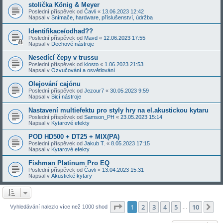
stolička König & Meyer
Poslední příspěvek od
Čavli
«
13.06.2023 12:42
Napsal v
Snímače, hardware, příslušenství, údržba
Identifikace/odhad??
Poslední příspěvek od
Mavd
«
12.06.2023 17:55
Napsal v
Dechové nástroje
Nesedící čepy v trussu
Poslední příspěvek od
klosto
«
1.06.2023 21:53
Napsal v
Ozvučování a osvětlování
Olejování cajónu
Poslední příspěvek od
Jezour7
«
30.05.2023 9:59
Napsal v
Bicí nástroje
Nastavení multiefektu pro styly hry na el.akustickou kytaru
Poslední příspěvek od
Samson_PH
«
23.05.2023 15:14
Napsal v
Kytarové efekty
POD HD500 + DT25 + MIX(PA)
Poslední příspěvek od
Jakub T.
«
8.05.2023 17:15
Napsal v
Kytarové efekty
Fishman Platinum Pro EQ
Poslední příspěvek od
Čavli
«
13.04.2023 15:31
Napsal v
Akustické kytary
Stránka
1
z
10
1
2
3
4
5
10
Da
Vyhledávání nalezlo více než 1000 shod
…