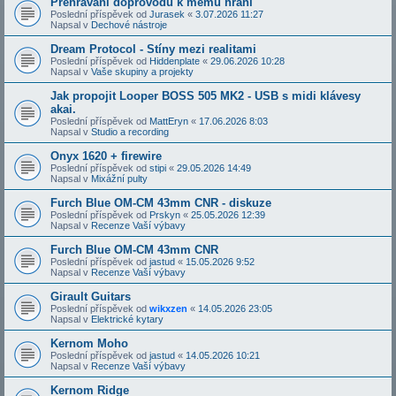
Přehrávání doprovodů k mému hraní
Poslední příspěvek od
Jurasek
«
3.07.2026 11:27
Napsal v
Dechové nástroje
Dream Protocol - Stíny mezi realitami
Poslední příspěvek od
Hiddenplate
«
29.06.2026 10:28
Napsal v
Vaše skupiny a projekty
Jak propojit Looper BOSS 505 MK2 - USB s midi klávesy
akai.
Poslední příspěvek od
MattEryn
«
17.06.2026 8:03
Napsal v
Studio a recording
Onyx 1620 + firewire
Poslední příspěvek od
stipi
«
29.05.2026 14:49
Napsal v
Mixážní pulty
Furch Blue OM-CM 43mm CNR - diskuze
Poslední příspěvek od
Prskyn
«
25.05.2026 12:39
Napsal v
Recenze Vaší výbavy
Furch Blue OM-CM 43mm CNR
Poslední příspěvek od
jastud
«
15.05.2026 9:52
Napsal v
Recenze Vaší výbavy
Girault Guitars
Poslední příspěvek od
wikxzen
«
14.05.2026 23:05
Napsal v
Elektrické kytary
Kernom Moho
Poslední příspěvek od
jastud
«
14.05.2026 10:21
Napsal v
Recenze Vaší výbavy
Kernom Ridge