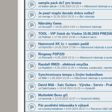
sample pack dx7 pro krome
od
babor-jakub
»
3.06.2024 21:22
» v
Klávesové nástroje a 
Je pearl maple decade dobra volba?
od
cermja
»
31.05.2024 19:32
» v
Bicí nástroje
Nátrubky Gewa
od
Scorp97
»
18.05.2024 4:04
» v
Dechové nástroje
TOOL - VIP lístok do Viedne 10.06.2024 PRE
od
Holmes
»
17.05.2024 14:36
» v
Kulturní akce
Hammond XK 1c + sustain pedál
od
PpVv59
»
14.05.2024 17:58
» v
Klávesové nástroje a syn
Ringway PDP220
od
Roman5
»
6.05.2024 19:11
» v
Klávesové nástroje a synt
Randall RM20 - efektová smyčka
od
RadekS
»
5.05.2024 11:05
» v
Komba, zesilovače, repro
Synchronizace tempa s živým bubeníkem
od
Milo
»
1.05.2024 13:34
» v
Klávesové nástroje a syntezát
David Mák - Salz Guitars - Výroba - Servis - Pra
od
SalzGuitars
»
24.04.2024 15:23
» v
Kytaráři
Multiefekt Boss gt1
od
tavenak
»
22.04.2024 11:57
» v
Kytarové efekty
Pár postřehů klávesáka k výbavě
od
countrymetalman
»
9.04.2024 18:27
» v
Recenze Vaší vý