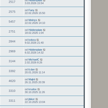
od
Hiddenplate
2517
3.03.2026 15:54
od
Fany
2575
22.02.2026 15:50
od
Mektys
5457
22.02.2026 14:10
od
Hiddenplate
2751
18.02.2026 1:04
od
kobza
2844
9.02.2026 21:40
od
Hiddenplate
2969
6.02.2026 14:32
od
MichaelC
3144
2.02.2026 8:26
od
lt.dan
3392
20.01.2026 11:14
od
Majkii
4620
26.11.2025 20:39
od
krudox
3310
30.10.2025 11:26
od
jbiker
3311
22.10.2025 13:04