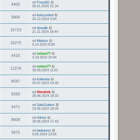
od
Freya91
4405
30.01.2025 21:34
od
keksymbol
5804
26.12.2024 3:04
od
dostalk
15723
21.11.2024 18:44
od
Mektys
16275
6.10.2024 8:09
od
rotten77
4410
3.10.2024 19:44
od
rotten77
12276
30.09.2024 11:01
od
kolamba
8547
30.07.2024 14:30
od
Hendrek
9250
26.06.2024 18:33
od
SalzGuitars
4471
19.06.2024 18:26
od
rhinos
8609
18.06.2024 17:43
od
tadeasss
5875
9.06.2024 13:56