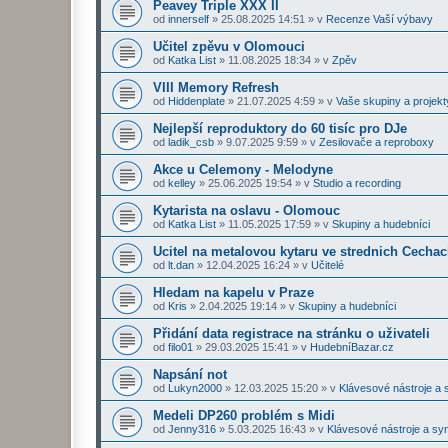
Peavey Triple XXX II
od
innerself
»
25.08.2025 14:51
» v
Recenze Vaší výbavy
Učitel zpěvu v Olomouci
od
Katka List
»
11.08.2025 18:34
» v
Zpěv
VIII Memory Refresh
od
Hiddenplate
»
21.07.2025 4:59
» v
Vaše skupiny a projekt
Nejlepší reproduktory do 60 tisíc pro DJe
od
ladik_csb
»
9.07.2025 9:59
» v
Zesilovače a reproboxy
Akce u Celemony - Melodyne
od
kelley
»
25.06.2025 19:54
» v
Studio a recording
Kytarista na oslavu - Olomouc
od
Katka List
»
11.05.2025 17:59
» v
Skupiny a hudebníci
Ucitel na metalovou kytaru ve strednich Cecha
od
lt.dan
»
12.04.2025 16:24
» v
Učitelé
Hledam na kapelu v Praze
od
Kris
»
2.04.2025 19:14
» v
Skupiny a hudebníci
Přidání data registrace na stránku o uživateli
od
filo01
»
29.03.2025 15:41
» v
HudebníBazar.cz
Napsání not
od
Lukyn2000
»
12.03.2025 15:20
» v
Klávesové nástroje a 
Medeli DP260 problém s Midi
od
Jenny316
»
5.03.2025 16:43
» v
Klávesové nástroje a sy