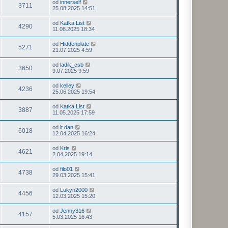
od
innerself
3711
25.08.2025 14:51
od
Katka List
4290
11.08.2025 18:34
od
Hiddenplate
5271
21.07.2025 4:59
od
ladik_csb
3650
9.07.2025 9:59
od
kelley
4236
25.06.2025 19:54
od
Katka List
3887
11.05.2025 17:59
od
lt.dan
6018
12.04.2025 16:24
od
Kris
4621
2.04.2025 19:14
od
filo01
4738
29.03.2025 15:41
od
Lukyn2000
4456
12.03.2025 15:20
od
Jenny316
4157
5.03.2025 16:43