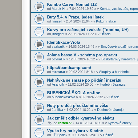
Kombo Carvin Nomad 112
od
Marek H.
»
7.04.2024 19:59
» v
Komba, zesilovače, repr
Buty 5.4. v Praze, jeden lístek
od
himself
»
2.04.2024 11:04
» v
Kulturní akce
Kurzy pro začínající zvukaře (Topolná, UH)
od
jiriregent
»
27.03.2024 17:22
» v
Učitelé
Identifikace-Viola
od
sazkarik
»
14.03.2024 13:49
» v
Smyčcové a další strunn
Jolana basso V - schéma pro opravu
od
pavkaluk
»
12.03.2024 16:12
» v
Baskytarový hardware, p
https://bandcamp.com/
od
mirostrat
»
20.02.2024 8:18
» v
Skupiny a hudebníci
Nahrávka se smaže po přidání inzerátu
od
Asanoth
»
11.02.2024 20:00
» v
HudebníBazar.cz
BUBENICKÁ ŠKOLA on-line
od
bubenickaskola
»
8.02.2024 22:32
» v
Učitelé
Noty pro děti předškolního věku
od
Janillka
»
1.02.2024 10:22
» v
Dechové nástroje
Jak změřit odběr kytarového efektu
od
rotten77
»
14.01.2024 14:00
» v
Kytarové efekty
Výuka hry na kytaru v Kladně
od
Jiří Špalek
»
11.01.2024 23:41
» v
Učitelé