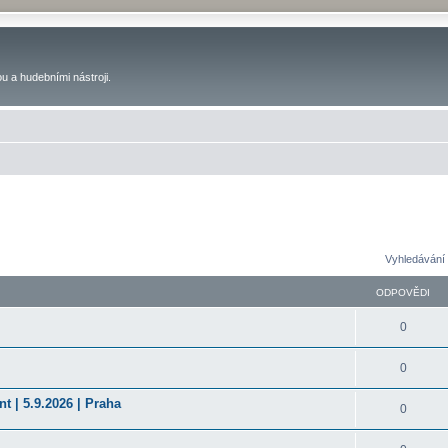
u a hudebními nástroji.
Vyhledávání 
ODPOVĚDI
0
0
t | 5.9.2026 | Praha
0