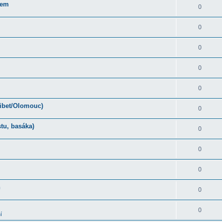
rem
0
0
0
0
0
Tibet/Olomouc)
0
tu, basáka)
0
0
0
ň
0
0
í