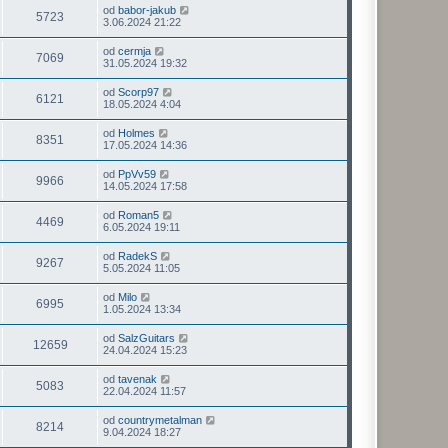
od
babor-jakub
5723
3.06.2024 21:22
od
cermja
7069
31.05.2024 19:32
od
Scorp97
6121
18.05.2024 4:04
od
Holmes
8351
17.05.2024 14:36
od
PpVv59
9966
14.05.2024 17:58
od
Roman5
4469
6.05.2024 19:11
od
RadekS
9267
5.05.2024 11:05
od
Milo
6995
1.05.2024 13:34
od
SalzGuitars
12659
24.04.2024 15:23
od
tavenak
5083
22.04.2024 11:57
od
countrymetalman
8214
9.04.2024 18:27