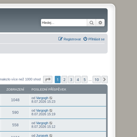
Hledat
Pokročilé hledání
Registrovat
Přihlásit se
Stránka
1
z
10
1
2
3
4
5
10
Další
nalezlo více než 1000 shod
…
ZOBRAZENÍ
POSLEDNÍ PŘÍSPĚVEK
od
Vargogh
1048
8.07.2026 15:23
od
Vargogh
590
8.07.2026 15:19
od
Vargogh
558
8.07.2026 15:12
od
Jurasek