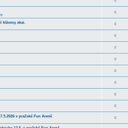
0
0
ty
 klávesy akai.
0
0
0
0
0
0
0
0
27.5.2026 v pražské Fun Areně
0
ambocha 13.5. v pražské Fun Areně