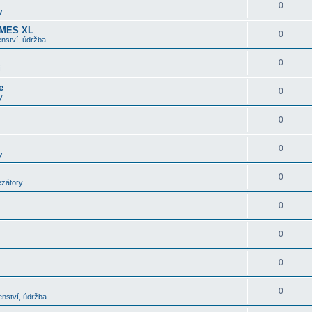
0
y
OMES XL
0
nství, údržba
0
í
e
0
y
0
0
y
0
ezátory
0
0
0
0
enství, údržba