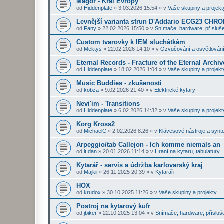
Magor - Král Evropy
od
Hiddenplate
»
3.03.2026 15:54
» v
Vaše skupiny a projekt
Levnější varianta strun D'Addario ECG23 CHR
od
Fany
»
22.02.2026 15:50
» v
Snímače, hardware, přísluše
Custom tvarovky k IEM sluchátkám
od
Mektys
»
22.02.2026 14:10
» v
Ozvučování a osvětlován
Eternal Records - Fracture of the Eternal Archiv
od
Hiddenplate
»
18.02.2026 1:04
» v
Vaše skupiny a projekt
Music Buddies - zkušenosti
od
kobza
»
9.02.2026 21:40
» v
Elektrické kytary
Nevi'im - Transitions
od
Hiddenplate
»
6.02.2026 14:32
» v
Vaše skupiny a projekt
Korg Kross2
od
MichaelC
»
2.02.2026 8:26
» v
Klávesové nástroje a synt
Arpeggio/tab Callejon - Ich komme niemals an
od
lt.dan
»
20.01.2026 11:14
» v
Hraní na kytaru, tabulatury
Kytarář - servis a údržba karlovarský kraj
od
Majkii
»
26.11.2025 20:39
» v
Kytaráři
HOX
od
krudox
»
30.10.2025 11:26
» v
Vaše skupiny a projekty
Postroj na kytarový kufr
od
jbiker
»
22.10.2025 13:04
» v
Snímače, hardware, přísluš