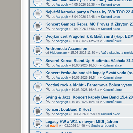
od
Vargogh
»
4.05.2026 16:38
» v
Kulturní akce
Největší karaoke party v Praze by DVA.TOO 22.
od
Vargogh
»
3.04.2026 14:48
» v
Kulturní akce
Koncert Gambrz Reprs, MC Provaz & Zkryton 23
od
Vargogh
»
2.04.2026 17:56
» v
Kulturní akce
Dvojkoncert Pragoholik & Maštizmrd (Rap, EDM
od
Vargogh
»
30.03.2026 13:52
» v
Kulturní akce
Andromeda Ascension
od
Hiddenplate
»
15.03.2026 11:30
» v
Vaše skupiny a projek
Severní Korea: Stand-Up Vladimíra Váchala 31.3
od
Vargogh
»
10.03.2026 16:58
» v
Kulturní akce
Koncert česko-holandské kapely Svatá voda (roc
od
Vargogh
»
10.03.2026 16:54
» v
Kulturní akce
Poctivý rock a bigbít - Fantomova Bolest vysto
od
Vargogh
»
10.03.2026 16:46
» v
Kulturní akce
Swing & Jazz: Koncert kapely Bee Band 15.4.2
od
Vargogh
»
10.03.2026 16:40
» v
Kulturní akce
Koncert LouBand & Host
od
Vargogh
»
9.03.2026 15:58
» v
Kulturní akce
Legacy HW a W11 s novým MIDI jádrem
od
pavlii
»
4.03.2026 14:49
» v
Studio a recording