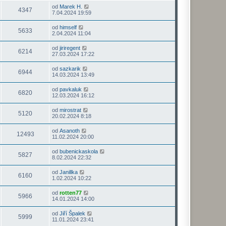
od
Marek H.
4347
7.04.2024 19:59
od
himself
5633
2.04.2024 11:04
od
jiriregent
6214
27.03.2024 17:22
od
sazkarik
6944
14.03.2024 13:49
od
pavkaluk
6820
12.03.2024 16:12
od
mirostrat
5120
20.02.2024 8:18
od
Asanoth
12493
11.02.2024 20:00
od
bubenickaskola
5827
8.02.2024 22:32
od
Janillka
6160
1.02.2024 10:22
od
rotten77
5966
14.01.2024 14:00
od
Jiří Špalek
5999
11.01.2024 23:41