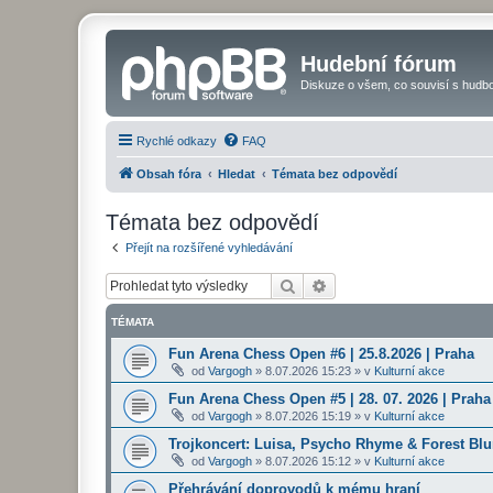
Hudební fórum
Diskuze o všem, co souvisí s hudbo
Rychlé odkazy
FAQ
Obsah fóra
Hledat
Témata bez odpovědí
Témata bez odpovědí
Přejít na rozšířené vyhledávání
Hledat
Pokročilé hledání
TÉMATA
Fun Arena Chess Open #6 | 25.8.2026 | Praha
od
Vargogh
»
8.07.2026 15:23
» v
Kulturní akce
Fun Arena Chess Open #5 | 28. 07. 2026 | Praha
od
Vargogh
»
8.07.2026 15:19
» v
Kulturní akce
Trojkoncert: Luisa, Psycho Rhyme & Forest Blun
od
Vargogh
»
8.07.2026 15:12
» v
Kulturní akce
Přehrávání doprovodů k mému hraní