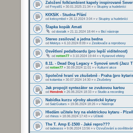
Založení folk/ambient kapely inspirované Seve
od
Freya91
»
30.01.2025 21:34
» v
Skupiny a hudebníci
K€K$íK - Studna Přání
od
keksymbol
»
26.12.2024 3:04
» v
Skupiny a hudebníci
Šlapka kopák Amati
od
dostalk
»
21.11.2024 18:44
» v
Bicí nástroje
Stereo zesilovač a jedna bedna
od
Mektys
»
6.10.2024 8:09
» v
Zesilovače a reproboxy
Osvětlení pedalboardu (pro lepší viditelnost)
od
rotten77
»
3.10.2024 19:44
» v
Kytarové efekty
8.11. - Dead Dog Legacy + Synové smrti (Jazz 
od
rotten77
»
30.09.2024 11:01
» v
Kulturní akce
Společné hraní ve zkušebně - Praha (pro kytaris
od
kolamba
»
30.07.2024 14:30
» v
Zkušebny
Jak propojit syntezátor se zvukovou kartou
od
Hendrek
»
26.06.2024 18:33
» v
Studio a recording
Nabídka kurzu výroby akustické kytary
od
SalzGuitars
»
19.06.2024 18:26
» v
Nástroje
Hledám učitele hry na elektrickou kytaru - Plze
od
rhinos
»
18.06.2024 17:43
» v
Učitelé
The T. Amp E-1500 - Jaké repro???
od
tadeasss
»
9.06.2024 13:56
» v
Ozvučování a osvětlován