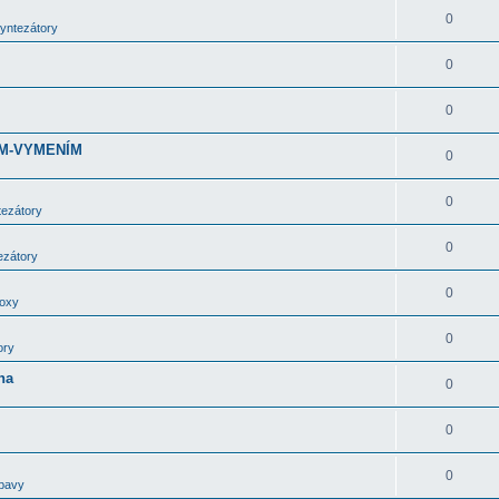
0
syntezátory
0
0
DÁM-VYMENÍM
0
0
tezátory
0
ezátory
0
boxy
0
ory
ha
0
0
0
bavy