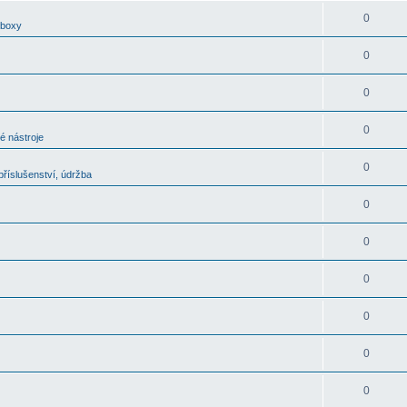
0
oboxy
0
0
0
é nástroje
0
říslušenství, údržba
0
0
0
0
0
0