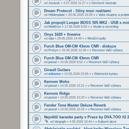
od
Jurasek
»
3.07.2026 11:27
» v
Dechové nástroje
Dream Protocol - Stíny mezi realitami
od
Hiddenplate
»
29.06.2026 10:28
» v
Vaše skupiny a projek
Jak propojit Looper BOSS 505 MK2 - USB s midi
od
MattEryn
»
17.06.2026 8:03
» v
Studio a recording
Onyx 1620 + firewire
od
stipi
»
29.05.2026 14:49
» v
Mixážní pulty
Furch Blue OM-CM 43mm CNR - diskuze
od
Prskyn
»
25.05.2026 12:39
» v
Recenze Vaší výbavy
Furch Blue OM-CM 43mm CNR
od
jastud
»
15.05.2026 9:52
» v
Recenze Vaší výbavy
Girault Guitars
od
wikxzen
»
14.05.2026 23:05
» v
Elektrické kytary
Kernom Moho
od
jastud
»
14.05.2026 10:21
» v
Recenze Vaší výbavy
Kernom Ridge
od
jastud
»
14.05.2026 10:20
» v
Recenze Vaší výbavy
Fender Tone Master Deluxe Reverb
od
jastud
»
14.05.2026 10:18
» v
Recenze Vaší výbavy
Největší karaoke party v Praze by DVA.TOO #2 
od
Vargogh
»
4.05.2026 16:44
» v
Kulturní akce
Afghánistán navždy! - křest knihy Miroslava Ž