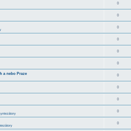
0
0
0
y
0
0
0
ch a nebo Praze
0
0
0
0
syntezátory
0
ntezátory