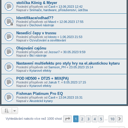
stolička König & Meyer
Poslední příspěvek od
Čavli
«
13.06.2023 12:42
Napsal v
Snímače, hardware, příslušenství, údržba
Identifikace/odhad??
Poslední příspěvek od
Mavd
«
12.06.2023 17:55
Napsal v
Dechové nástroje
Nesedící čepy v trussu
Poslední příspěvek od
klosto
«
1.06.2023 21:53
Napsal v
Ozvučování a osvětlování
Olejování cajónu
Poslední příspěvek od
Jezour7
«
30.05.2023 9:59
Napsal v
Bicí nástroje
Nastavení multiefektu pro styly hry na el.akustickou kytaru
Poslední příspěvek od
Samson_PH
«
23.05.2023 15:14
Napsal v
Kytarové efekty
POD HD500 + DT25 + MIX(PA)
Poslední příspěvek od
Jakub T.
«
8.05.2023 17:15
Napsal v
Kytarové efekty
Fishman Platinum Pro EQ
Poslední příspěvek od
Čavli
«
13.04.2023 15:31
Napsal v
Akustické kytary
Stránka
1
z
10
1
2
3
4
5
10
Da
Vyhledávání nalezlo více než 1000 shod
…