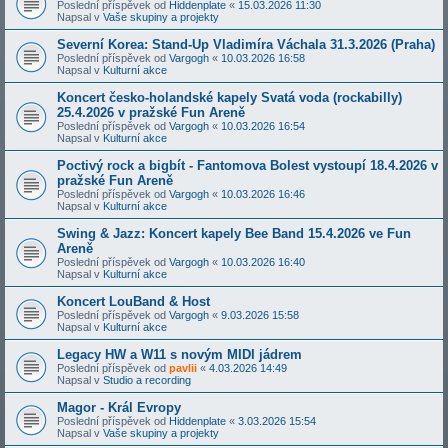
Poslední příspěvek od
Hiddenplate
«
15.03.2026 11:30
Napsal v
Vaše skupiny a projekty
Severní Korea: Stand-Up Vladimíra Váchala 31.3.2026 (Praha)
Poslední příspěvek od
Vargogh
«
10.03.2026 16:58
Napsal v
Kulturní akce
Koncert česko-holandské kapely Svatá voda (rockabilly)
25.4.2026 v pražské Fun Areně
Poslední příspěvek od
Vargogh
«
10.03.2026 16:54
Napsal v
Kulturní akce
Poctivý rock a bigbít - Fantomova Bolest vystoupí 18.4.2026 v
pražské Fun Areně
Poslední příspěvek od
Vargogh
«
10.03.2026 16:46
Napsal v
Kulturní akce
Swing & Jazz: Koncert kapely Bee Band 15.4.2026 ve Fun
Areně
Poslední příspěvek od
Vargogh
«
10.03.2026 16:40
Napsal v
Kulturní akce
Koncert LouBand & Host
Poslední příspěvek od
Vargogh
«
9.03.2026 15:58
Napsal v
Kulturní akce
Legacy HW a W11 s novým MIDI jádrem
Poslední příspěvek od
pavlii
«
4.03.2026 14:49
Napsal v
Studio a recording
Magor - Král Evropy
Poslední příspěvek od
Hiddenplate
«
3.03.2026 15:54
Napsal v
Vaše skupiny a projekty