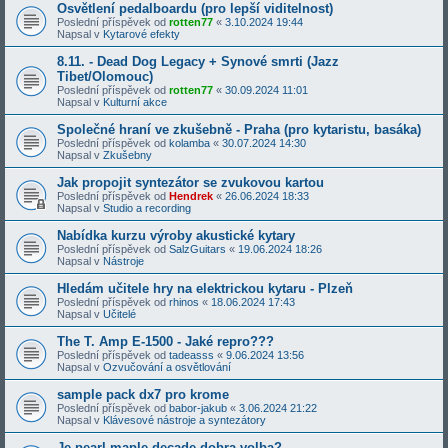
Osvětlení pedalboardu (pro lepší viditelnost)
Poslední příspěvek od
rotten77
«
3.10.2024 19:44
Napsal v
Kytarové efekty
8.11. - Dead Dog Legacy + Synové smrti (Jazz
Tibet/Olomouc)
Poslední příspěvek od
rotten77
«
30.09.2024 11:01
Napsal v
Kulturní akce
Společné hraní ve zkušebně - Praha (pro kytaristu, basáka)
Poslední příspěvek od
kolamba
«
30.07.2024 14:30
Napsal v
Zkušebny
Jak propojit syntezátor se zvukovou kartou
Poslední příspěvek od
Hendrek
«
26.06.2024 18:33
Napsal v
Studio a recording
Nabídka kurzu výroby akustické kytary
Poslední příspěvek od
SalzGuitars
«
19.06.2024 18:26
Napsal v
Nástroje
Hledám učitele hry na elektrickou kytaru - Plzeň
Poslední příspěvek od
rhinos
«
18.06.2024 17:43
Napsal v
Učitelé
The T. Amp E-1500 - Jaké repro???
Poslední příspěvek od
tadeasss
«
9.06.2024 13:56
Napsal v
Ozvučování a osvětlování
sample pack dx7 pro krome
Poslední příspěvek od
babor-jakub
«
3.06.2024 21:22
Napsal v
Klávesové nástroje a syntezátory
Je pearl maple decade dobra volba?