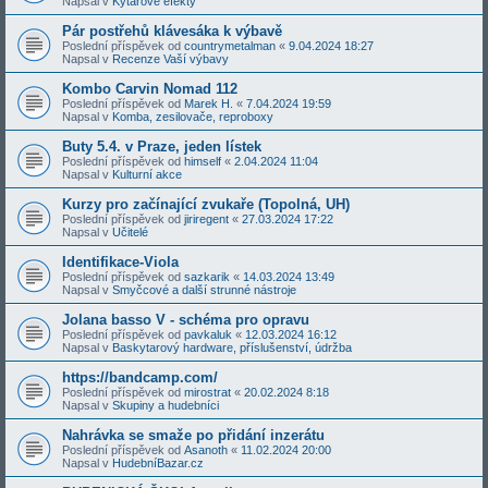
Napsal v
Kytarové efekty
Pár postřehů klávesáka k výbavě
Poslední příspěvek od
countrymetalman
«
9.04.2024 18:27
Napsal v
Recenze Vaší výbavy
Kombo Carvin Nomad 112
Poslední příspěvek od
Marek H.
«
7.04.2024 19:59
Napsal v
Komba, zesilovače, reproboxy
Buty 5.4. v Praze, jeden lístek
Poslední příspěvek od
himself
«
2.04.2024 11:04
Napsal v
Kulturní akce
Kurzy pro začínající zvukaře (Topolná, UH)
Poslední příspěvek od
jiriregent
«
27.03.2024 17:22
Napsal v
Učitelé
Identifikace-Viola
Poslední příspěvek od
sazkarik
«
14.03.2024 13:49
Napsal v
Smyčcové a další strunné nástroje
Jolana basso V - schéma pro opravu
Poslední příspěvek od
pavkaluk
«
12.03.2024 16:12
Napsal v
Baskytarový hardware, příslušenství, údržba
https://bandcamp.com/
Poslední příspěvek od
mirostrat
«
20.02.2024 8:18
Napsal v
Skupiny a hudebníci
Nahrávka se smaže po přidání inzerátu
Poslední příspěvek od
Asanoth
«
11.02.2024 20:00
Napsal v
HudebníBazar.cz