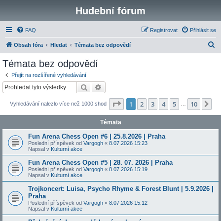
Hudební fórum
FAQ
Registrovat
Přihlásit se
H
Obsah fóra
Hledat
Témata bez odpovědí
l
Témata bez odpovědí
e
Přejít na rozšířené vyhledávání
d
Hledat
Pokročilé hledání
a
Stránka
1
z
10
1
2
3
4
5
10
Da
Vyhledávání nalezlo více než 1000 shod
t
…
Témata
Fun Arena Chess Open #6 | 25.8.2026 | Praha
Poslední příspěvek od
Vargogh
«
8.07.2026 15:23
Napsal v
Kulturní akce
Fun Arena Chess Open #5 | 28. 07. 2026 | Praha
Poslední příspěvek od
Vargogh
«
8.07.2026 15:19
Napsal v
Kulturní akce
Trojkoncert: Luisa, Psycho Rhyme & Forest Blunt | 5.9.2026 |
Praha
Poslední příspěvek od
Vargogh
«
8.07.2026 15:12
Napsal v
Kulturní akce