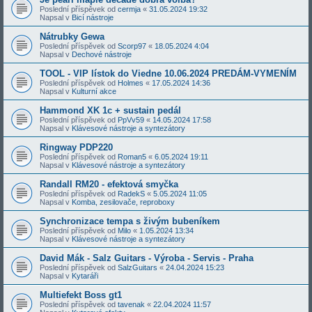
Poslední příspěvek od
cermja
«
31.05.2024 19:32
Napsal v
Bicí nástroje
Nátrubky Gewa
Poslední příspěvek od
Scorp97
«
18.05.2024 4:04
Napsal v
Dechové nástroje
TOOL - VIP lístok do Viedne 10.06.2024 PREDÁM-VYMENÍM
Poslední příspěvek od
Holmes
«
17.05.2024 14:36
Napsal v
Kulturní akce
Hammond XK 1c + sustain pedál
Poslední příspěvek od
PpVv59
«
14.05.2024 17:58
Napsal v
Klávesové nástroje a syntezátory
Ringway PDP220
Poslední příspěvek od
Roman5
«
6.05.2024 19:11
Napsal v
Klávesové nástroje a syntezátory
Randall RM20 - efektová smyčka
Poslední příspěvek od
RadekS
«
5.05.2024 11:05
Napsal v
Komba, zesilovače, reproboxy
Synchronizace tempa s živým bubeníkem
Poslední příspěvek od
Milo
«
1.05.2024 13:34
Napsal v
Klávesové nástroje a syntezátory
David Mák - Salz Guitars - Výroba - Servis - Praha
Poslední příspěvek od
SalzGuitars
«
24.04.2024 15:23
Napsal v
Kytaráři
Multiefekt Boss gt1
Poslední příspěvek od
tavenak
«
22.04.2024 11:57