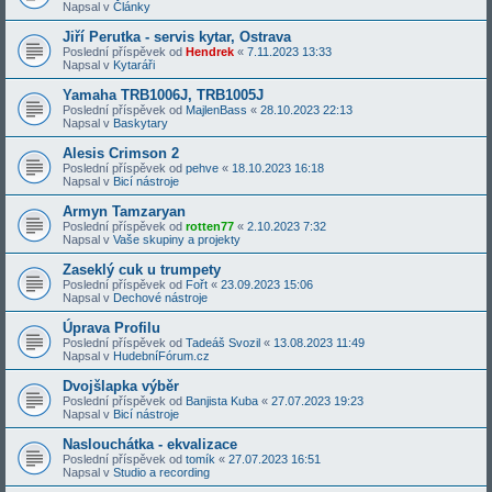
Napsal v
Články
Jiří Perutka - servis kytar, Ostrava
Poslední příspěvek od
Hendrek
«
7.11.2023 13:33
Napsal v
Kytaráři
Yamaha TRB1006J, TRB1005J
Poslední příspěvek od
MajlenBass
«
28.10.2023 22:13
Napsal v
Baskytary
Alesis Crimson 2
Poslední příspěvek od
pehve
«
18.10.2023 16:18
Napsal v
Bicí nástroje
Armyn Tamzaryan
Poslední příspěvek od
rotten77
«
2.10.2023 7:32
Napsal v
Vaše skupiny a projekty
Zaseklý cuk u trumpety
Poslední příspěvek od
Fořt
«
23.09.2023 15:06
Napsal v
Dechové nástroje
Úprava Profilu
Poslední příspěvek od
Tadeáš Svozil
«
13.08.2023 11:49
Napsal v
HudebníFórum.cz
Dvojšlapka výběr
Poslední příspěvek od
Banjista Kuba
«
27.07.2023 19:23
Napsal v
Bicí nástroje
Naslouchátka - ekvalizace
Poslední příspěvek od
tomík
«
27.07.2023 16:51
Napsal v
Studio a recording