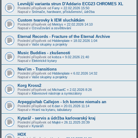
Levnější varianta strun D'Addario ECG23 CHROMES XL
Poslední příspěvek od
Fany
«
22.02.2026 15:50
Napsal v
Snímače, hardware, příslušenství, údržba
Custom tvarovky k IEM sluchátkám
Poslední příspěvek od
Mektys
«
22.02.2026 14:10
Napsal v
Ozvučování a osvětlování
Eternal Records - Fracture of the Eternal Archive
Poslední příspěvek od
Hiddenplate
«
18.02.2026 1:04
Napsal v
Vaše skupiny a projekty
Music Buddies - zkušenosti
Poslední příspěvek od
kobza
«
9.02.2026 21:40
Napsal v
Elektrické kytary
Nevi'im - Transitions
Poslední příspěvek od
Hiddenplate
«
6.02.2026 14:32
Napsal v
Vaše skupiny a projekty
Korg Kross2
Poslední příspěvek od
MichaelC
«
2.02.2026 8:26
Napsal v
Klávesové nástroje a syntezátory
Arpeggio/tab Callejon - Ich komme niemals an
Poslední příspěvek od
lt.dan
«
20.01.2026 11:14
Napsal v
Hraní na kytaru, tabulatury
Kytarář - servis a údržba karlovarský kraj
Poslední příspěvek od
Majkii
«
26.11.2025 20:39
Napsal v
Kytaráři
HOX