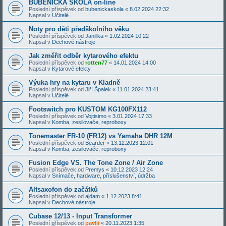
BUBENICKÁ ŠKOLA on-line
Poslední příspěvek od
bubenickaskola
«
8.02.2024 22:32
Napsal v
Učitelé
Noty pro děti předškolního věku
Poslední příspěvek od
Janillka
«
1.02.2024 10:22
Napsal v
Dechové nástroje
Jak změřit odběr kytarového efektu
Poslední příspěvek od
rotten77
«
14.01.2024 14:00
Napsal v
Kytarové efekty
Výuka hry na kytaru v Kladně
Poslední příspěvek od
Jiří Špalek
«
11.01.2024 23:41
Napsal v
Učitelé
Footswitch pro KUSTOM KG100FX112
Poslední příspěvek od
Vojtisimo
«
3.01.2024 17:33
Napsal v
Komba, zesilovače, reproboxy
Tonemaster FR-10 (FR12) vs Yamaha DHR 12M
Poslední příspěvek od
Bearder
«
13.12.2023 12:01
Napsal v
Komba, zesilovače, reproboxy
Fusion Edge VS. The Tone Zone / Air Zone
Poslední příspěvek od
Premys
«
10.12.2023 12:24
Napsal v
Snímače, hardware, příslušenství, údržba
Altsaxofon do začátků
Poslední příspěvek od
ajdam
«
1.12.2023 8:41
Napsal v
Dechové nástroje
Cubase 12/13 - Input Transformer
Poslední příspěvek od
pavlii
«
20.11.2023 1:35