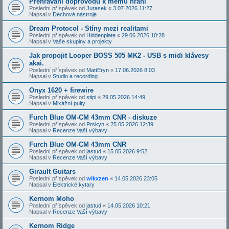
Přehrávání doprovodů k mému hraní
Poslední příspěvek od
Jurasek
«
3.07.2026 11:27
Napsal v
Dechové nástroje
Dream Protocol - Stíny mezi realitami
Poslední příspěvek od
Hiddenplate
«
29.06.2026 10:28
Napsal v
Vaše skupiny a projekty
Jak propojit Looper BOSS 505 MK2 - USB s midi klávesy
akai.
Poslední příspěvek od
MattEryn
«
17.06.2026 8:03
Napsal v
Studio a recording
Onyx 1620 + firewire
Poslední příspěvek od
stipi
«
29.05.2026 14:49
Napsal v
Mixážní pulty
Furch Blue OM-CM 43mm CNR - diskuze
Poslední příspěvek od
Prskyn
«
25.05.2026 12:39
Napsal v
Recenze Vaší výbavy
Furch Blue OM-CM 43mm CNR
Poslední příspěvek od
jastud
«
15.05.2026 9:52
Napsal v
Recenze Vaší výbavy
Girault Guitars
Poslední příspěvek od
wikxzen
«
14.05.2026 23:05
Napsal v
Elektrické kytary
Kernom Moho
Poslední příspěvek od
jastud
«
14.05.2026 10:21
Napsal v
Recenze Vaší výbavy
Kernom Ridge