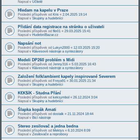
Napsal v
Učitelé
Hledam na kapelu v Praze
Poslední příspěvek od
Kris
«
2.04.2025 19:14
Napsal v
Skupiny a hudebníci
Přidání data registrace na stránku o uživateli
Poslední příspěvek od
filo01
«
29.03.2025 15:41
Napsal v
HudebníBazar.cz
Napsání not
Poslední příspěvek od
Lukyn2000
«
12.03.2025 15:20
Napsal v
Klávesové nástroje a syntezátory
Medeli DP260 problém s Midi
Poslední příspěvek od
Jenny316
«
5.03.2025 16:43
Napsal v
Klávesové nástroje a syntezátory
Založení folk/ambient kapely inspirované Severem
Poslední příspěvek od
Freya91
«
30.01.2025 21:34
Napsal v
Skupiny a hudebníci
K€K$íK - Studna Přání
Poslední příspěvek od
keksymbol
«
26.12.2024 3:04
Napsal v
Skupiny a hudebníci
Šlapka kopák Amati
Poslední příspěvek od
dostalk
«
21.11.2024 18:44
Napsal v
Bicí nástroje
Stereo zesilovač a jedna bedna
Poslední příspěvek od
Mektys
«
6.10.2024 8:09
Napsal v
Zesilovače a reproboxy