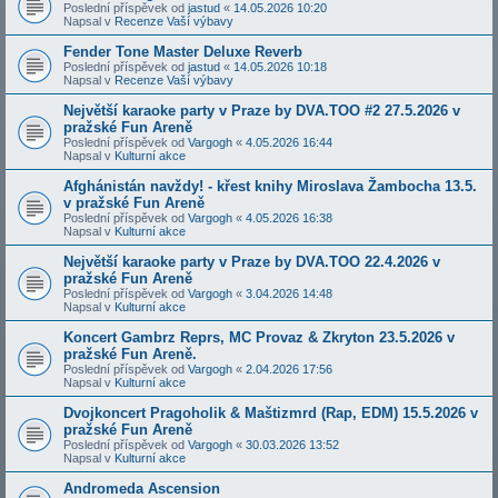
Poslední příspěvek od
jastud
«
14.05.2026 10:20
Napsal v
Recenze Vaší výbavy
Fender Tone Master Deluxe Reverb
Poslední příspěvek od
jastud
«
14.05.2026 10:18
Napsal v
Recenze Vaší výbavy
Největší karaoke party v Praze by DVA.TOO #2 27.5.2026 v
pražské Fun Areně
Poslední příspěvek od
Vargogh
«
4.05.2026 16:44
Napsal v
Kulturní akce
Afghánistán navždy! - křest knihy Miroslava Žambocha 13.5.
v pražské Fun Areně
Poslední příspěvek od
Vargogh
«
4.05.2026 16:38
Napsal v
Kulturní akce
Největší karaoke party v Praze by DVA.TOO 22.4.2026 v
pražské Fun Areně
Poslední příspěvek od
Vargogh
«
3.04.2026 14:48
Napsal v
Kulturní akce
Koncert Gambrz Reprs, MC Provaz & Zkryton 23.5.2026 v
pražské Fun Areně.
Poslední příspěvek od
Vargogh
«
2.04.2026 17:56
Napsal v
Kulturní akce
Dvojkoncert Pragoholik & Maštizmrd (Rap, EDM) 15.5.2026 v
pražské Fun Areně
Poslední příspěvek od
Vargogh
«
30.03.2026 13:52
Napsal v
Kulturní akce
Andromeda Ascension