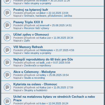
Poslední příspěvek od
krudox
«
30.10.2025 11:26
Napsal v
Vaše skupiny a projekty
Postroj na kytarový kufr
Poslední příspěvek od
jbiker
«
22.10.2025 13:04
Napsal v
Snímače, hardware, příslušenství, údržba
Peavey Triple XXX II
Poslední příspěvek od
innerself
«
25.08.2025 14:51
Napsal v
Recenze Vaší výbavy
Učitel zpěvu v Olomouci
Poslední příspěvek od
Katka List
«
11.08.2025 18:34
Napsal v
Zpěv
VIII Memory Refresh
Poslední příspěvek od
Hiddenplate
«
21.07.2025 4:59
Napsal v
Vaše skupiny a projekty
Nejlepší reproduktory do 60 tisíc pro DJe
Poslední příspěvek od
ladik_csb
«
9.07.2025 9:59
Napsal v
Zesilovače a reproboxy
Akce u Celemony - Melodyne
Poslední příspěvek od
kelley
«
25.06.2025 19:54
Napsal v
Studio a recording
Kytarista na oslavu - Olomouc
Poslední příspěvek od
Katka List
«
11.05.2025 17:59
Napsal v
Skupiny a hudebníci
Ucitel na metalovou kytaru ve strednich Cechach a nebo
Praze
Poslední příspěvek od
lt.dan
«
12.04.2025 16:24