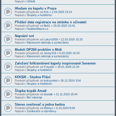
Napsal v
Učitelé
Hledam na kapelu v Praze
Poslední příspěvek od
Kris
«
2.04.2025 19:14
Napsal v
Skupiny a hudebníci
Přidání data registrace na stránku o uživateli
Poslední příspěvek od
filo01
«
29.03.2025 15:41
Napsal v
HudebníBazar.cz
Napsání not
Poslední příspěvek od
Lukyn2000
«
12.03.2025 15:20
Napsal v
Klávesové nástroje a syntezátory
Medeli DP260 problém s Midi
Poslední příspěvek od
Jenny316
«
5.03.2025 16:43
Napsal v
Klávesové nástroje a syntezátory
Založení folk/ambient kapely inspirované Severem
Poslední příspěvek od
Freya91
«
30.01.2025 21:34
Napsal v
Skupiny a hudebníci
K€K$íK - Studna Přání
Poslední příspěvek od
keksymbol
«
26.12.2024 3:04
Napsal v
Skupiny a hudebníci
Šlapka kopák Amati
Poslední příspěvek od
dostalk
«
21.11.2024 18:44
Napsal v
Bicí nástroje
Stereo zesilovač a jedna bedna
Poslední příspěvek od
Mektys
«
6.10.2024 8:09
Napsal v
Zesilovače a reproboxy