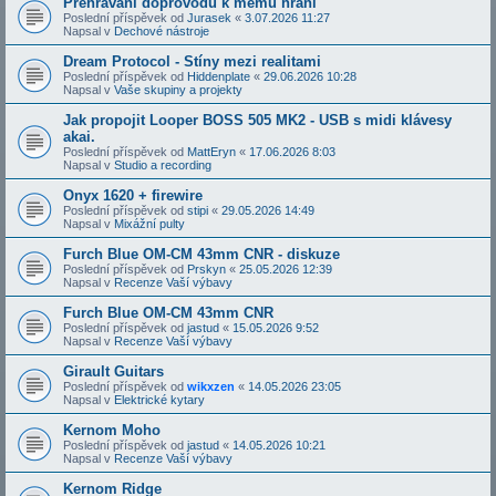
Přehrávání doprovodů k mému hraní
Poslední příspěvek od
Jurasek
«
3.07.2026 11:27
Napsal v
Dechové nástroje
Dream Protocol - Stíny mezi realitami
Poslední příspěvek od
Hiddenplate
«
29.06.2026 10:28
Napsal v
Vaše skupiny a projekty
Jak propojit Looper BOSS 505 MK2 - USB s midi klávesy
akai.
Poslední příspěvek od
MattEryn
«
17.06.2026 8:03
Napsal v
Studio a recording
Onyx 1620 + firewire
Poslední příspěvek od
stipi
«
29.05.2026 14:49
Napsal v
Mixážní pulty
Furch Blue OM-CM 43mm CNR - diskuze
Poslední příspěvek od
Prskyn
«
25.05.2026 12:39
Napsal v
Recenze Vaší výbavy
Furch Blue OM-CM 43mm CNR
Poslední příspěvek od
jastud
«
15.05.2026 9:52
Napsal v
Recenze Vaší výbavy
Girault Guitars
Poslední příspěvek od
wikxzen
«
14.05.2026 23:05
Napsal v
Elektrické kytary
Kernom Moho
Poslední příspěvek od
jastud
«
14.05.2026 10:21
Napsal v
Recenze Vaší výbavy
Kernom Ridge