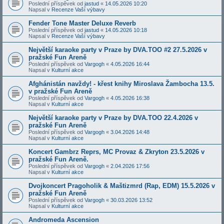
Poslední příspěvek od
jastud
«
14.05.2026 10:20
Napsal v
Recenze Vaší výbavy
Fender Tone Master Deluxe Reverb
Poslední příspěvek od
jastud
«
14.05.2026 10:18
Napsal v
Recenze Vaší výbavy
Největší karaoke party v Praze by DVA.TOO #2 27.5.2026 v
pražské Fun Areně
Poslední příspěvek od
Vargogh
«
4.05.2026 16:44
Napsal v
Kulturní akce
Afghánistán navždy! - křest knihy Miroslava Žambocha 13.5.
v pražské Fun Areně
Poslední příspěvek od
Vargogh
«
4.05.2026 16:38
Napsal v
Kulturní akce
Největší karaoke party v Praze by DVA.TOO 22.4.2026 v
pražské Fun Areně
Poslední příspěvek od
Vargogh
«
3.04.2026 14:48
Napsal v
Kulturní akce
Koncert Gambrz Reprs, MC Provaz & Zkryton 23.5.2026 v
pražské Fun Areně.
Poslední příspěvek od
Vargogh
«
2.04.2026 17:56
Napsal v
Kulturní akce
Dvojkoncert Pragoholik & Maštizmrd (Rap, EDM) 15.5.2026 v
pražské Fun Areně
Poslední příspěvek od
Vargogh
«
30.03.2026 13:52
Napsal v
Kulturní akce
Andromeda Ascension