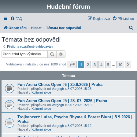
Hudební fórum
FAQ
Registrovat
Přihlásit se
H
Obsah fóra
Hledat
Témata bez odpovědí
l
Témata bez odpovědí
e
Přejít na rozšířené vyhledávání
d
Hledat
Pokročilé hledání
a
Stránka
1
z
10
1
2
3
4
5
10
Da
Vyhledávání nalezlo více než 1000 shod
t
…
Témata
Fun Arena Chess Open #6 | 25.8.2026 | Praha
Poslední příspěvek od
Vargogh
«
8.07.2026 15:23
Napsal v
Kulturní akce
Fun Arena Chess Open #5 | 28. 07. 2026 | Praha
Poslední příspěvek od
Vargogh
«
8.07.2026 15:19
Napsal v
Kulturní akce
Trojkoncert: Luisa, Psycho Rhyme & Forest Blunt | 5.9.2026 |
Praha
Poslední příspěvek od
Vargogh
«
8.07.2026 15:12
Napsal v
Kulturní akce