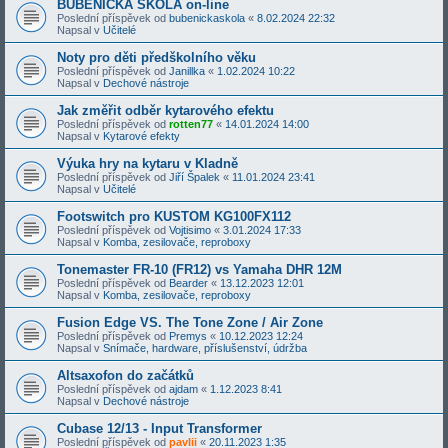
BUBENICKÁ ŠKOLA on-line
Poslední příspěvek od
bubenickaskola
«
8.02.2024 22:32
Napsal v
Učitelé
Noty pro děti předškolního věku
Poslední příspěvek od
Janillka
«
1.02.2024 10:22
Napsal v
Dechové nástroje
Jak změřit odběr kytarového efektu
Poslední příspěvek od
rotten77
«
14.01.2024 14:00
Napsal v
Kytarové efekty
Výuka hry na kytaru v Kladně
Poslední příspěvek od
Jiří Špalek
«
11.01.2024 23:41
Napsal v
Učitelé
Footswitch pro KUSTOM KG100FX112
Poslední příspěvek od
Vojtisimo
«
3.01.2024 17:33
Napsal v
Komba, zesilovače, reproboxy
Tonemaster FR-10 (FR12) vs Yamaha DHR 12M
Poslední příspěvek od
Bearder
«
13.12.2023 12:01
Napsal v
Komba, zesilovače, reproboxy
Fusion Edge VS. The Tone Zone / Air Zone
Poslední příspěvek od
Premys
«
10.12.2023 12:24
Napsal v
Snímače, hardware, příslušenství, údržba
Altsaxofon do začátků
Poslední příspěvek od
ajdam
«
1.12.2023 8:41
Napsal v
Dechové nástroje
Cubase 12/13 - Input Transformer
Poslední příspěvek od
pavlii
«
20.11.2023 1:35