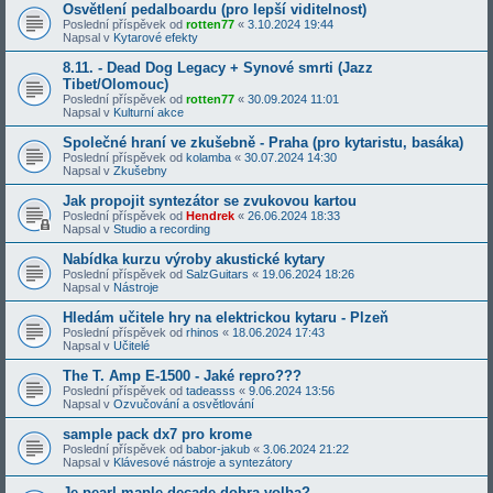
Osvětlení pedalboardu (pro lepší viditelnost)
Poslední příspěvek od
rotten77
«
3.10.2024 19:44
Napsal v
Kytarové efekty
8.11. - Dead Dog Legacy + Synové smrti (Jazz
Tibet/Olomouc)
Poslední příspěvek od
rotten77
«
30.09.2024 11:01
Napsal v
Kulturní akce
Společné hraní ve zkušebně - Praha (pro kytaristu, basáka)
Poslední příspěvek od
kolamba
«
30.07.2024 14:30
Napsal v
Zkušebny
Jak propojit syntezátor se zvukovou kartou
Poslední příspěvek od
Hendrek
«
26.06.2024 18:33
Napsal v
Studio a recording
Nabídka kurzu výroby akustické kytary
Poslední příspěvek od
SalzGuitars
«
19.06.2024 18:26
Napsal v
Nástroje
Hledám učitele hry na elektrickou kytaru - Plzeň
Poslední příspěvek od
rhinos
«
18.06.2024 17:43
Napsal v
Učitelé
The T. Amp E-1500 - Jaké repro???
Poslední příspěvek od
tadeasss
«
9.06.2024 13:56
Napsal v
Ozvučování a osvětlování
sample pack dx7 pro krome
Poslední příspěvek od
babor-jakub
«
3.06.2024 21:22
Napsal v
Klávesové nástroje a syntezátory
Je pearl maple decade dobra volba?