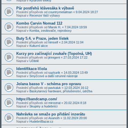
Napsal v
Kytarové efekty
Pár postřehů klávesáka k výbavě
Poslední příspěvek od
countrymetalman
«
9.04.2024 18:27
Napsal v
Recenze Vaší výbavy
Kombo Carvin Nomad 112
Poslední příspěvek od
Marek H.
«
7.04.2024 19:59
Napsal v
Komba, zesilovače, reproboxy
Buty 5.4. v Praze, jeden lístek
Poslední příspěvek od
himself
«
2.04.2024 11:04
Napsal v
Kulturní akce
Kurzy pro začínající zvukaře (Topolná, UH)
Poslední příspěvek od
jiriregent
«
27.03.2024 17:22
Napsal v
Učitelé
Identifikace-Viola
Poslední příspěvek od
sazkarik
«
14.03.2024 13:49
Napsal v
Smyčcové a další strunné nástroje
Jolana basso V - schéma pro opravu
Poslední příspěvek od
pavkaluk
«
12.03.2024 16:12
Napsal v
Baskytarový hardware, příslušenství, údržba
https://bandcamp.com/
Poslední příspěvek od
mirostrat
«
20.02.2024 8:18
Napsal v
Skupiny a hudebníci
Nahrávka se smaže po přidání inzerátu
Poslední příspěvek od
Asanoth
«
11.02.2024 20:00
Napsal v
HudebníBazar.cz