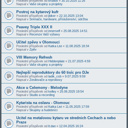
Poslední příspěvek od
krudox
«
30.10.2025 11:26
Napsal v
Vaše skupiny a projekty
Postroj na kytarový kufr
Poslední příspěvek od
jbiker
«
22.10.2025 13:04
Napsal v
Snímače, hardware, příslušenství, údržba
Peavey Triple XXX II
Poslední příspěvek od
innerself
«
25.08.2025 14:51
Napsal v
Recenze Vaší výbavy
Učitel zpěvu v Olomouci
Poslední příspěvek od
Katka List
«
11.08.2025 18:34
Napsal v
Zpěv
VIII Memory Refresh
Poslední příspěvek od
Hiddenplate
«
21.07.2025 4:59
Napsal v
Vaše skupiny a projekty
Nejlepší reproduktory do 60 tisíc pro DJe
Poslední příspěvek od
ladik_csb
«
9.07.2025 9:59
Napsal v
Zesilovače a reproboxy
Akce u Celemony - Melodyne
Poslední příspěvek od
kelley
«
25.06.2025 19:54
Napsal v
Studio a recording
Kytarista na oslavu - Olomouc
Poslední příspěvek od
Katka List
«
11.05.2025 17:59
Napsal v
Skupiny a hudebníci
Ucitel na metalovou kytaru ve strednich Cechach a nebo
Praze
Poslední příspěvek od
lt.dan
«
12.04.2025 16:24