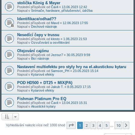
stolička König & Meyer
Poslední příspěvek od
Čavli
«
13.06.2023 12:42
Napsal v
Snímače, hardware, příslušenství, údržba
Identifikace/odhad??
Poslední příspěvek od
Mavd
«
12.06.2023 17:55
Napsal v
Dechové nástroje
Nesedící čepy v trussu
Poslední příspěvek od
klosto
«
1.06.2023 21:53
Napsal v
Ozvučování a osvětlování
Olejování cajónu
Poslední příspěvek od
Jezour7
«
30.05.2023 9:59
Napsal v
Bicí nástroje
Nastavení multiefektu pro styly hry na el.akustickou kytaru
Poslední příspěvek od
Samson_PH
«
23.05.2023 15:14
Napsal v
Kytarové efekty
POD HD500 + DT25 + MIX(PA)
Poslední příspěvek od
Jakub T.
«
8.05.2023 17:15
Napsal v
Kytarové efekty
Fishman Platinum Pro EQ
Poslední příspěvek od
Čavli
«
13.04.2023 15:31
Napsal v
Akustické kytary
Stránka
1
z
10
1
2
3
4
5
10
Da
Vyhledávání nalezlo více než 1000 shod
…