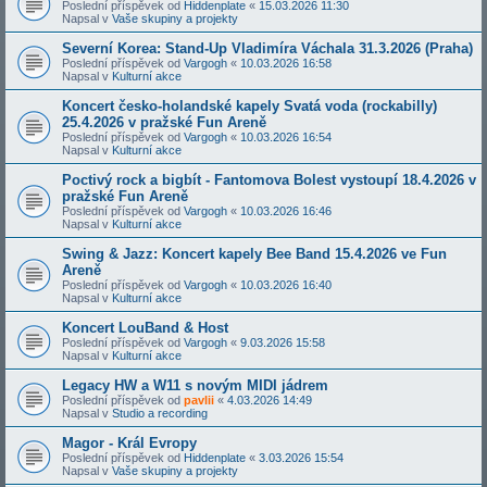
Poslední příspěvek od
Hiddenplate
«
15.03.2026 11:30
Napsal v
Vaše skupiny a projekty
Severní Korea: Stand-Up Vladimíra Váchala 31.3.2026 (Praha)
Poslední příspěvek od
Vargogh
«
10.03.2026 16:58
Napsal v
Kulturní akce
Koncert česko-holandské kapely Svatá voda (rockabilly)
25.4.2026 v pražské Fun Areně
Poslední příspěvek od
Vargogh
«
10.03.2026 16:54
Napsal v
Kulturní akce
Poctivý rock a bigbít - Fantomova Bolest vystoupí 18.4.2026 v
pražské Fun Areně
Poslední příspěvek od
Vargogh
«
10.03.2026 16:46
Napsal v
Kulturní akce
Swing & Jazz: Koncert kapely Bee Band 15.4.2026 ve Fun
Areně
Poslední příspěvek od
Vargogh
«
10.03.2026 16:40
Napsal v
Kulturní akce
Koncert LouBand & Host
Poslední příspěvek od
Vargogh
«
9.03.2026 15:58
Napsal v
Kulturní akce
Legacy HW a W11 s novým MIDI jádrem
Poslední příspěvek od
pavlii
«
4.03.2026 14:49
Napsal v
Studio a recording
Magor - Král Evropy
Poslední příspěvek od
Hiddenplate
«
3.03.2026 15:54
Napsal v
Vaše skupiny a projekty