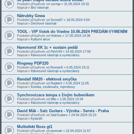
Poslední příspěvek od
cermja
«
31.05.2024 19:32
Napsal v
Bicí nástroje
Nátrubky Gewa
Poslední příspěvek od
Scorp97
«
18.05.2024 4:04
Napsal v
Dechové nástroje
TOOL - VIP lístok do Viedne 10.06.2024 PREDÁM-VYMENÍM
Poslední příspěvek od
Holmes
«
17.05.2024 14:36
Napsal v
Kulturní akce
Hammond XK 1c + sustain pedál
Poslední příspěvek od
PpVv59
«
14.05.2024 17:58
Napsal v
Klávesové nástroje a syntezátory
Ringway PDP220
Poslední příspěvek od
Roman5
«
6.05.2024 19:11
Napsal v
Klávesové nástroje a syntezátory
Randall RM20 - efektová smyčka
Poslední příspěvek od
RadekS
«
5.05.2024 11:05
Napsal v
Komba, zesilovače, reproboxy
Synchronizace tempa s živým bubeníkem
Poslední příspěvek od
Milo
«
1.05.2024 13:34
Napsal v
Klávesové nástroje a syntezátory
David Mák - Salz Guitars - Výroba - Servis - Praha
Poslední příspěvek od
SalzGuitars
«
24.04.2024 15:23
Napsal v
Kytaráři
Multiefekt Boss gt1
Poslední příspěvek od
tavenak
«
22.04.2024 11:57