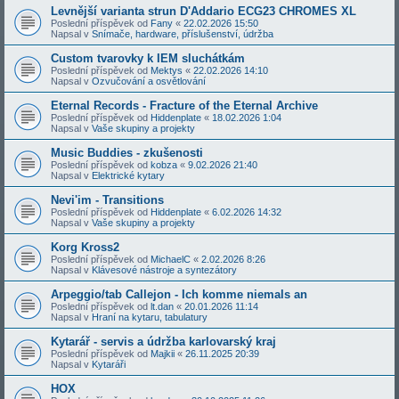
Levnější varianta strun D'Addario ECG23 CHROMES XL
Poslední příspěvek od
Fany
«
22.02.2026 15:50
Napsal v
Snímače, hardware, příslušenství, údržba
Custom tvarovky k IEM sluchátkám
Poslední příspěvek od
Mektys
«
22.02.2026 14:10
Napsal v
Ozvučování a osvětlování
Eternal Records - Fracture of the Eternal Archive
Poslední příspěvek od
Hiddenplate
«
18.02.2026 1:04
Napsal v
Vaše skupiny a projekty
Music Buddies - zkušenosti
Poslední příspěvek od
kobza
«
9.02.2026 21:40
Napsal v
Elektrické kytary
Nevi'im - Transitions
Poslední příspěvek od
Hiddenplate
«
6.02.2026 14:32
Napsal v
Vaše skupiny a projekty
Korg Kross2
Poslední příspěvek od
MichaelC
«
2.02.2026 8:26
Napsal v
Klávesové nástroje a syntezátory
Arpeggio/tab Callejon - Ich komme niemals an
Poslední příspěvek od
lt.dan
«
20.01.2026 11:14
Napsal v
Hraní na kytaru, tabulatury
Kytarář - servis a údržba karlovarský kraj
Poslední příspěvek od
Majkii
«
26.11.2025 20:39
Napsal v
Kytaráři
HOX