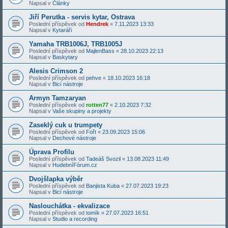
Napsal v
Články
Jiří Perutka - servis kytar, Ostrava
Poslední příspěvek od
Hendrek
«
7.11.2023 13:33
Napsal v
Kytaráři
Yamaha TRB1006J, TRB1005J
Poslední příspěvek od
MajlenBass
«
28.10.2023 22:13
Napsal v
Baskytary
Alesis Crimson 2
Poslední příspěvek od
pehve
«
18.10.2023 16:18
Napsal v
Bicí nástroje
Armyn Tamzaryan
Poslední příspěvek od
rotten77
«
2.10.2023 7:32
Napsal v
Vaše skupiny a projekty
Zaseklý cuk u trumpety
Poslední příspěvek od
Fořt
«
23.09.2023 15:06
Napsal v
Dechové nástroje
Úprava Profilu
Poslední příspěvek od
Tadeáš Svozil
«
13.08.2023 11:49
Napsal v
HudebníFórum.cz
Dvojšlapka výběr
Poslední příspěvek od
Banjista Kuba
«
27.07.2023 19:23
Napsal v
Bicí nástroje
Naslouchátka - ekvalizace
Poslední příspěvek od
tomík
«
27.07.2023 16:51
Napsal v
Studio a recording