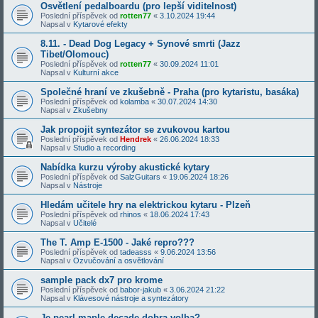
Osvětlení pedalboardu (pro lepší viditelnost)
Poslední příspěvek od
rotten77
«
3.10.2024 19:44
Napsal v
Kytarové efekty
8.11. - Dead Dog Legacy + Synové smrti (Jazz
Tibet/Olomouc)
Poslední příspěvek od
rotten77
«
30.09.2024 11:01
Napsal v
Kulturní akce
Společné hraní ve zkušebně - Praha (pro kytaristu, basáka)
Poslední příspěvek od
kolamba
«
30.07.2024 14:30
Napsal v
Zkušebny
Jak propojit syntezátor se zvukovou kartou
Poslední příspěvek od
Hendrek
«
26.06.2024 18:33
Napsal v
Studio a recording
Nabídka kurzu výroby akustické kytary
Poslední příspěvek od
SalzGuitars
«
19.06.2024 18:26
Napsal v
Nástroje
Hledám učitele hry na elektrickou kytaru - Plzeň
Poslední příspěvek od
rhinos
«
18.06.2024 17:43
Napsal v
Učitelé
The T. Amp E-1500 - Jaké repro???
Poslední příspěvek od
tadeasss
«
9.06.2024 13:56
Napsal v
Ozvučování a osvětlování
sample pack dx7 pro krome
Poslední příspěvek od
babor-jakub
«
3.06.2024 21:22
Napsal v
Klávesové nástroje a syntezátory
Je pearl maple decade dobra volba?