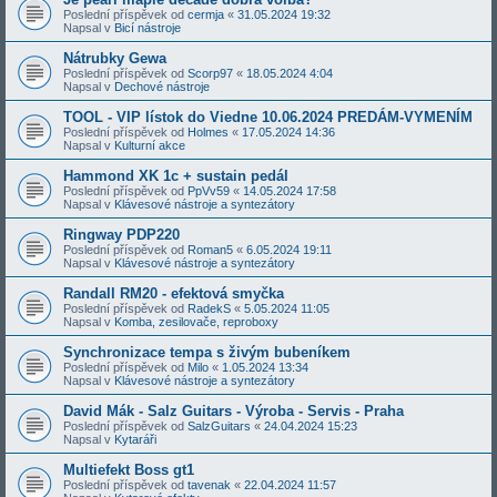
Poslední příspěvek od
cermja
«
31.05.2024 19:32
Napsal v
Bicí nástroje
Nátrubky Gewa
Poslední příspěvek od
Scorp97
«
18.05.2024 4:04
Napsal v
Dechové nástroje
TOOL - VIP lístok do Viedne 10.06.2024 PREDÁM-VYMENÍM
Poslední příspěvek od
Holmes
«
17.05.2024 14:36
Napsal v
Kulturní akce
Hammond XK 1c + sustain pedál
Poslední příspěvek od
PpVv59
«
14.05.2024 17:58
Napsal v
Klávesové nástroje a syntezátory
Ringway PDP220
Poslední příspěvek od
Roman5
«
6.05.2024 19:11
Napsal v
Klávesové nástroje a syntezátory
Randall RM20 - efektová smyčka
Poslední příspěvek od
RadekS
«
5.05.2024 11:05
Napsal v
Komba, zesilovače, reproboxy
Synchronizace tempa s živým bubeníkem
Poslední příspěvek od
Milo
«
1.05.2024 13:34
Napsal v
Klávesové nástroje a syntezátory
David Mák - Salz Guitars - Výroba - Servis - Praha
Poslední příspěvek od
SalzGuitars
«
24.04.2024 15:23
Napsal v
Kytaráři
Multiefekt Boss gt1
Poslední příspěvek od
tavenak
«
22.04.2024 11:57