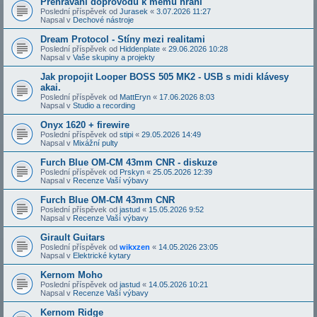
Přehrávání doprovodů k mému hraní
Poslední příspěvek od
Jurasek
«
3.07.2026 11:27
Napsal v
Dechové nástroje
Dream Protocol - Stíny mezi realitami
Poslední příspěvek od
Hiddenplate
«
29.06.2026 10:28
Napsal v
Vaše skupiny a projekty
Jak propojit Looper BOSS 505 MK2 - USB s midi klávesy
akai.
Poslední příspěvek od
MattEryn
«
17.06.2026 8:03
Napsal v
Studio a recording
Onyx 1620 + firewire
Poslední příspěvek od
stipi
«
29.05.2026 14:49
Napsal v
Mixážní pulty
Furch Blue OM-CM 43mm CNR - diskuze
Poslední příspěvek od
Prskyn
«
25.05.2026 12:39
Napsal v
Recenze Vaší výbavy
Furch Blue OM-CM 43mm CNR
Poslední příspěvek od
jastud
«
15.05.2026 9:52
Napsal v
Recenze Vaší výbavy
Girault Guitars
Poslední příspěvek od
wikxzen
«
14.05.2026 23:05
Napsal v
Elektrické kytary
Kernom Moho
Poslední příspěvek od
jastud
«
14.05.2026 10:21
Napsal v
Recenze Vaší výbavy
Kernom Ridge