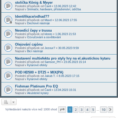
stolička König & Meyer
Poslední příspěvek od
Čavli
«
13.06.2023 12:42
Napsal v
Snímače, hardware, příslušenství, údržba
Identifikace/odhad??
Poslední příspěvek od
Mavd
«
12.06.2023 17:55
Napsal v
Dechové nástroje
Nesedící čepy v trussu
Poslední příspěvek od
klosto
«
1.06.2023 21:53
Napsal v
Ozvučování a osvětlování
Olejování cajónu
Poslední příspěvek od
Jezour7
«
30.05.2023 9:59
Napsal v
Bicí nástroje
Nastavení multiefektu pro styly hry na el.akustickou kytaru
Poslední příspěvek od
Samson_PH
«
23.05.2023 15:14
Napsal v
Kytarové efekty
POD HD500 + DT25 + MIX(PA)
Poslední příspěvek od
Jakub T.
«
8.05.2023 17:15
Napsal v
Kytarové efekty
Fishman Platinum Pro EQ
Poslední příspěvek od
Čavli
«
13.04.2023 15:31
Napsal v
Akustické kytary
Stránka
1
z
10
1
2
3
4
5
10
Da
Vyhledávání nalezlo více než 1000 shod
…