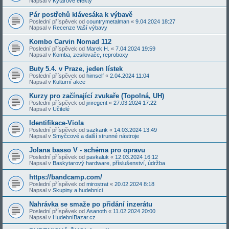
Napsal v
Kytarové efekty
Pár postřehů klávesáka k výbavě
Poslední příspěvek od
countrymetalman
«
9.04.2024 18:27
Napsal v
Recenze Vaší výbavy
Kombo Carvin Nomad 112
Poslední příspěvek od
Marek H.
«
7.04.2024 19:59
Napsal v
Komba, zesilovače, reproboxy
Buty 5.4. v Praze, jeden lístek
Poslední příspěvek od
himself
«
2.04.2024 11:04
Napsal v
Kulturní akce
Kurzy pro začínající zvukaře (Topolná, UH)
Poslední příspěvek od
jiriregent
«
27.03.2024 17:22
Napsal v
Učitelé
Identifikace-Viola
Poslední příspěvek od
sazkarik
«
14.03.2024 13:49
Napsal v
Smyčcové a další strunné nástroje
Jolana basso V - schéma pro opravu
Poslední příspěvek od
pavkaluk
«
12.03.2024 16:12
Napsal v
Baskytarový hardware, příslušenství, údržba
https://bandcamp.com/
Poslední příspěvek od
mirostrat
«
20.02.2024 8:18
Napsal v
Skupiny a hudebníci
Nahrávka se smaže po přidání inzerátu
Poslední příspěvek od
Asanoth
«
11.02.2024 20:00
Napsal v
HudebníBazar.cz