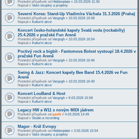
Poslední příspěvek od
Hiddenplate
«
15.03.2026 11:30
Napsal v
Vaše skupiny a projekty
Severní Korea: Stand-Up Vladimíra Váchala 31.3.2026 (Praha)
Poslední příspěvek od
Vargogh
«
10.03.2026 16:58
Napsal v
Kulturní akce
Koncert česko-holandské kapely Svatá voda (rockabilly)
25.4.2026 v pražské Fun Areně
Poslední příspěvek od
Vargogh
«
10.03.2026 16:54
Napsal v
Kulturní akce
Poctivý rock a bigbít - Fantomova Bolest vystoupí 18.4.2026 v
pražské Fun Areně
Poslední příspěvek od
Vargogh
«
10.03.2026 16:46
Napsal v
Kulturní akce
Swing & Jazz: Koncert kapely Bee Band 15.4.2026 ve Fun
Areně
Poslední příspěvek od
Vargogh
«
10.03.2026 16:40
Napsal v
Kulturní akce
Koncert LouBand & Host
Poslední příspěvek od
Vargogh
«
9.03.2026 15:58
Napsal v
Kulturní akce
Legacy HW a W11 s novým MIDI jádrem
Poslední příspěvek od
pavlii
«
4.03.2026 14:49
Napsal v
Studio a recording
Magor - Král Evropy
Poslední příspěvek od
Hiddenplate
«
3.03.2026 15:54
Napsal v
Vaše skupiny a projekty