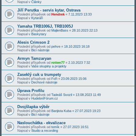
Napsal v
Články
Jiří Perutka - servis kytar, Ostrava
Poslední příspěvek od
Hendrek
«
7.11.2023 13:33
Napsal v
Kytaráři
Yamaha TRB1006J, TRB1005J
Poslední příspěvek od
MajlenBass
«
28.10.2023 22:13
Napsal v
Baskytary
Alesis Crimson 2
Poslední příspěvek od
pehve
«
18.10.2023 16:18
Napsal v
Bicí nástroje
Armyn Tamzaryan
Poslední příspěvek od
rotten77
«
2.10.2023 7:32
Napsal v
Vaše skupiny a projekty
Zaseklý cuk u trumpety
Poslední příspěvek od
Fořt
«
23.09.2023 15:06
Napsal v
Dechové nástroje
Úprava Profilu
Poslední příspěvek od
Tadeáš Svozil
«
13.08.2023 11:49
Napsal v
HudebníFórum.cz
Dvojšlapka výběr
Poslední příspěvek od
Banjista Kuba
«
27.07.2023 19:23
Napsal v
Bicí nástroje
Naslouchátka - ekvalizace
Poslední příspěvek od
tomík
«
27.07.2023 16:51
Napsal v
Studio a recording