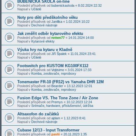
BUBENICKÁ ŠKOLA on-line
Poslední příspěvek od
bubenickaskola
«
8.02.2024 22:32
Napsal v
Učitelé
Noty pro děti předškolního věku
Poslední příspěvek od
Janillka
«
1.02.2024 10:22
Napsal v
Dechové nástroje
Jak změřit odběr kytarového efektu
Poslední příspěvek od
rotten77
«
14.01.2024 14:00
Napsal v
Kytarové efekty
Výuka hry na kytaru v Kladně
Poslední příspěvek od
Jiří Špalek
«
11.01.2024 23:41
Napsal v
Učitelé
Footswitch pro KUSTOM KG100FX112
Poslední příspěvek od
Vojtisimo
«
3.01.2024 17:33
Napsal v
Komba, zesilovače, reproboxy
Tonemaster FR-10 (FR12) vs Yamaha DHR 12M
Poslední příspěvek od
Bearder
«
13.12.2023 12:01
Napsal v
Komba, zesilovače, reproboxy
Fusion Edge VS. The Tone Zone / Air Zone
Poslední příspěvek od
Premys
«
10.12.2023 12:24
Napsal v
Snímače, hardware, příslušenství, údržba
Altsaxofon do začátků
Poslední příspěvek od
ajdam
«
1.12.2023 8:41
Napsal v
Dechové nástroje
Cubase 12/13 - Input Transformer
Poslední příspěvek od
pavlii
«
20.11.2023 1:35