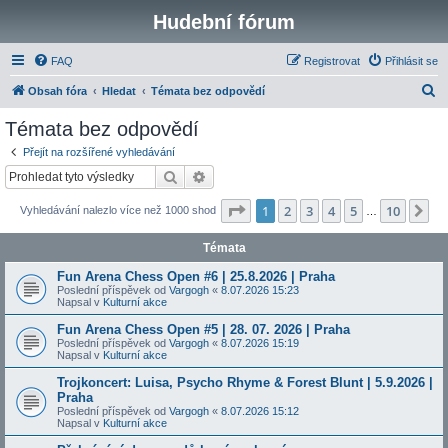
Hudební fórum
FAQ
Registrovat
Přihlásit se
H
Obsah fóra
Hledat
Témata bez odpovědí
l
Témata bez odpovědí
e
Přejít na rozšířené vyhledávání
d
Hledat
Pokročilé hledání
a
Stránka
1
z
10
1
2
3
4
5
10
Da
Vyhledávání nalezlo více než 1000 shod
t
…
Témata
Fun Arena Chess Open #6 | 25.8.2026 | Praha
Poslední příspěvek od
Vargogh
«
8.07.2026 15:23
Napsal v
Kulturní akce
Fun Arena Chess Open #5 | 28. 07. 2026 | Praha
Poslední příspěvek od
Vargogh
«
8.07.2026 15:19
Napsal v
Kulturní akce
Trojkoncert: Luisa, Psycho Rhyme & Forest Blunt | 5.9.2026 |
Praha
Poslední příspěvek od
Vargogh
«
8.07.2026 15:12
Napsal v
Kulturní akce