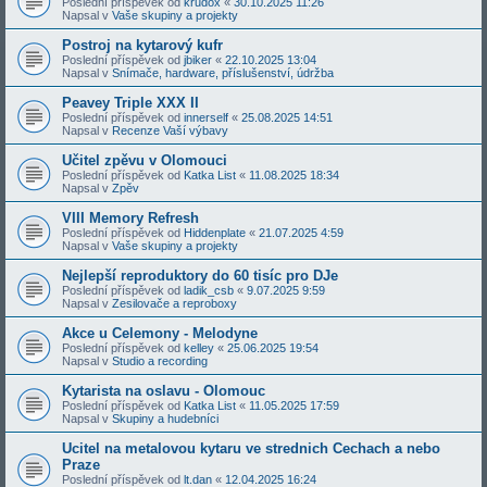
Poslední příspěvek od
krudox
«
30.10.2025 11:26
Napsal v
Vaše skupiny a projekty
Postroj na kytarový kufr
Poslední příspěvek od
jbiker
«
22.10.2025 13:04
Napsal v
Snímače, hardware, příslušenství, údržba
Peavey Triple XXX II
Poslední příspěvek od
innerself
«
25.08.2025 14:51
Napsal v
Recenze Vaší výbavy
Učitel zpěvu v Olomouci
Poslední příspěvek od
Katka List
«
11.08.2025 18:34
Napsal v
Zpěv
VIII Memory Refresh
Poslední příspěvek od
Hiddenplate
«
21.07.2025 4:59
Napsal v
Vaše skupiny a projekty
Nejlepší reproduktory do 60 tisíc pro DJe
Poslední příspěvek od
ladik_csb
«
9.07.2025 9:59
Napsal v
Zesilovače a reproboxy
Akce u Celemony - Melodyne
Poslední příspěvek od
kelley
«
25.06.2025 19:54
Napsal v
Studio a recording
Kytarista na oslavu - Olomouc
Poslední příspěvek od
Katka List
«
11.05.2025 17:59
Napsal v
Skupiny a hudebníci
Ucitel na metalovou kytaru ve strednich Cechach a nebo
Praze
Poslední příspěvek od
lt.dan
«
12.04.2025 16:24