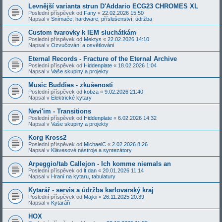
Levnější varianta strun D'Addario ECG23 CHROMES XL
Poslední příspěvek od
Fany
«
22.02.2026 15:50
Napsal v
Snímače, hardware, příslušenství, údržba
Custom tvarovky k IEM sluchátkám
Poslední příspěvek od
Mektys
«
22.02.2026 14:10
Napsal v
Ozvučování a osvětlování
Eternal Records - Fracture of the Eternal Archive
Poslední příspěvek od
Hiddenplate
«
18.02.2026 1:04
Napsal v
Vaše skupiny a projekty
Music Buddies - zkušenosti
Poslední příspěvek od
kobza
«
9.02.2026 21:40
Napsal v
Elektrické kytary
Nevi'im - Transitions
Poslední příspěvek od
Hiddenplate
«
6.02.2026 14:32
Napsal v
Vaše skupiny a projekty
Korg Kross2
Poslední příspěvek od
MichaelC
«
2.02.2026 8:26
Napsal v
Klávesové nástroje a syntezátory
Arpeggio/tab Callejon - Ich komme niemals an
Poslední příspěvek od
lt.dan
«
20.01.2026 11:14
Napsal v
Hraní na kytaru, tabulatury
Kytarář - servis a údržba karlovarský kraj
Poslední příspěvek od
Majkii
«
26.11.2025 20:39
Napsal v
Kytaráři
HOX