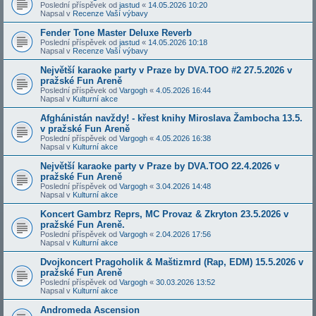
Poslední příspěvek od
jastud
«
14.05.2026 10:20
Napsal v
Recenze Vaší výbavy
Fender Tone Master Deluxe Reverb
Poslední příspěvek od
jastud
«
14.05.2026 10:18
Napsal v
Recenze Vaší výbavy
Největší karaoke party v Praze by DVA.TOO #2 27.5.2026 v
pražské Fun Areně
Poslední příspěvek od
Vargogh
«
4.05.2026 16:44
Napsal v
Kulturní akce
Afghánistán navždy! - křest knihy Miroslava Žambocha 13.5.
v pražské Fun Areně
Poslední příspěvek od
Vargogh
«
4.05.2026 16:38
Napsal v
Kulturní akce
Největší karaoke party v Praze by DVA.TOO 22.4.2026 v
pražské Fun Areně
Poslední příspěvek od
Vargogh
«
3.04.2026 14:48
Napsal v
Kulturní akce
Koncert Gambrz Reprs, MC Provaz & Zkryton 23.5.2026 v
pražské Fun Areně.
Poslední příspěvek od
Vargogh
«
2.04.2026 17:56
Napsal v
Kulturní akce
Dvojkoncert Pragoholik & Maštizmrd (Rap, EDM) 15.5.2026 v
pražské Fun Areně
Poslední příspěvek od
Vargogh
«
30.03.2026 13:52
Napsal v
Kulturní akce
Andromeda Ascension