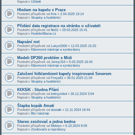
Napsal v
Učitelé
Hledam na kapelu v Praze
Poslední příspěvek od
Kris
«
2.04.2025 19:14
Napsal v
Skupiny a hudebníci
Přidání data registrace na stránku o uživateli
Poslední příspěvek od
filo01
«
29.03.2025 15:41
Napsal v
HudebníBazar.cz
Napsání not
Poslední příspěvek od
Lukyn2000
«
12.03.2025 15:20
Napsal v
Klávesové nástroje a syntezátory
Medeli DP260 problém s Midi
Poslední příspěvek od
Jenny316
«
5.03.2025 16:43
Napsal v
Klávesové nástroje a syntezátory
Založení folk/ambient kapely inspirované Severem
Poslední příspěvek od
Freya91
«
30.01.2025 21:34
Napsal v
Skupiny a hudebníci
K€K$íK - Studna Přání
Poslední příspěvek od
keksymbol
«
26.12.2024 3:04
Napsal v
Skupiny a hudebníci
Šlapka kopák Amati
Poslední příspěvek od
dostalk
«
21.11.2024 18:44
Napsal v
Bicí nástroje
Stereo zesilovač a jedna bedna
Poslední příspěvek od
Mektys
«
6.10.2024 8:09
Napsal v
Zesilovače a reproboxy