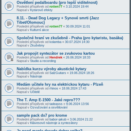
Osvětlení pedalboardu (pro lepší viditelnost)
Poslední příspěvek od
rotten77
«
3.10.2024 19:44
Napsal v
Kytarové efekty
8.11. - Dead Dog Legacy + Synové smrti (Jazz
Tibet/Olomouc)
Poslední příspěvek od
rotten77
«
30.09.2024 11:01
Napsal v
Kulturní akce
Společné hraní ve zkušebně - Praha (pro kytaristu, basáka)
Poslední příspěvek od
kolamba
«
30.07.2024 14:30
Napsal v
Zkušebny
Jak propojit syntezátor se zvukovou kartou
Poslední příspěvek od
Hendrek
«
26.06.2024 18:33
Napsal v
Studio a recording
Nabídka kurzu výroby akustické kytary
Poslední příspěvek od
SalzGuitars
«
19.06.2024 18:26
Napsal v
Nástroje
Hledám učitele hry na elektrickou kytaru - Plzeň
Poslední příspěvek od
rhinos
«
18.06.2024 17:43
Napsal v
Učitelé
The T. Amp E-1500 - Jaké repro???
Poslední příspěvek od
tadeasss
«
9.06.2024 13:56
Napsal v
Ozvučování a osvětlování
sample pack dx7 pro krome
Poslední příspěvek od
babor-jakub
«
3.06.2024 21:22
Napsal v
Klávesové nástroje a syntezátory
Je pearl maple decade dobra volba?