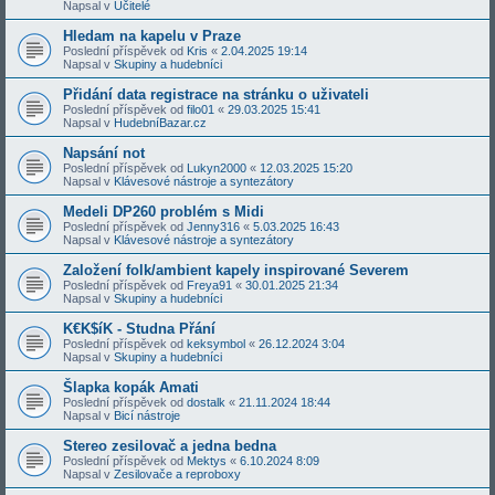
Napsal v
Učitelé
Hledam na kapelu v Praze
Poslední příspěvek od
Kris
«
2.04.2025 19:14
Napsal v
Skupiny a hudebníci
Přidání data registrace na stránku o uživateli
Poslední příspěvek od
filo01
«
29.03.2025 15:41
Napsal v
HudebníBazar.cz
Napsání not
Poslední příspěvek od
Lukyn2000
«
12.03.2025 15:20
Napsal v
Klávesové nástroje a syntezátory
Medeli DP260 problém s Midi
Poslední příspěvek od
Jenny316
«
5.03.2025 16:43
Napsal v
Klávesové nástroje a syntezátory
Založení folk/ambient kapely inspirované Severem
Poslední příspěvek od
Freya91
«
30.01.2025 21:34
Napsal v
Skupiny a hudebníci
K€K$íK - Studna Přání
Poslední příspěvek od
keksymbol
«
26.12.2024 3:04
Napsal v
Skupiny a hudebníci
Šlapka kopák Amati
Poslední příspěvek od
dostalk
«
21.11.2024 18:44
Napsal v
Bicí nástroje
Stereo zesilovač a jedna bedna
Poslední příspěvek od
Mektys
«
6.10.2024 8:09
Napsal v
Zesilovače a reproboxy