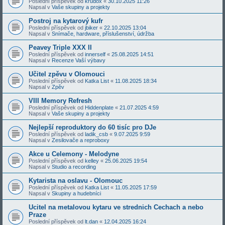
Poslední příspěvek od
krudox
«
30.10.2025 11:26
Napsal v
Vaše skupiny a projekty
Postroj na kytarový kufr
Poslední příspěvek od
jbiker
«
22.10.2025 13:04
Napsal v
Snímače, hardware, příslušenství, údržba
Peavey Triple XXX II
Poslední příspěvek od
innerself
«
25.08.2025 14:51
Napsal v
Recenze Vaší výbavy
Učitel zpěvu v Olomouci
Poslední příspěvek od
Katka List
«
11.08.2025 18:34
Napsal v
Zpěv
VIII Memory Refresh
Poslední příspěvek od
Hiddenplate
«
21.07.2025 4:59
Napsal v
Vaše skupiny a projekty
Nejlepší reproduktory do 60 tisíc pro DJe
Poslední příspěvek od
ladik_csb
«
9.07.2025 9:59
Napsal v
Zesilovače a reproboxy
Akce u Celemony - Melodyne
Poslední příspěvek od
kelley
«
25.06.2025 19:54
Napsal v
Studio a recording
Kytarista na oslavu - Olomouc
Poslední příspěvek od
Katka List
«
11.05.2025 17:59
Napsal v
Skupiny a hudebníci
Ucitel na metalovou kytaru ve strednich Cechach a nebo
Praze
Poslední příspěvek od
lt.dan
«
12.04.2025 16:24