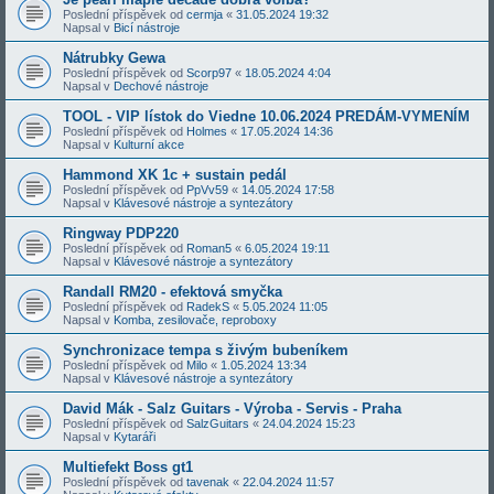
Poslední příspěvek od
cermja
«
31.05.2024 19:32
Napsal v
Bicí nástroje
Nátrubky Gewa
Poslední příspěvek od
Scorp97
«
18.05.2024 4:04
Napsal v
Dechové nástroje
TOOL - VIP lístok do Viedne 10.06.2024 PREDÁM-VYMENÍM
Poslední příspěvek od
Holmes
«
17.05.2024 14:36
Napsal v
Kulturní akce
Hammond XK 1c + sustain pedál
Poslední příspěvek od
PpVv59
«
14.05.2024 17:58
Napsal v
Klávesové nástroje a syntezátory
Ringway PDP220
Poslední příspěvek od
Roman5
«
6.05.2024 19:11
Napsal v
Klávesové nástroje a syntezátory
Randall RM20 - efektová smyčka
Poslední příspěvek od
RadekS
«
5.05.2024 11:05
Napsal v
Komba, zesilovače, reproboxy
Synchronizace tempa s živým bubeníkem
Poslední příspěvek od
Milo
«
1.05.2024 13:34
Napsal v
Klávesové nástroje a syntezátory
David Mák - Salz Guitars - Výroba - Servis - Praha
Poslední příspěvek od
SalzGuitars
«
24.04.2024 15:23
Napsal v
Kytaráři
Multiefekt Boss gt1
Poslední příspěvek od
tavenak
«
22.04.2024 11:57