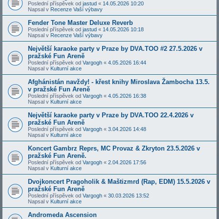
Poslední příspěvek od
jastud
«
14.05.2026 10:20
Napsal v
Recenze Vaší výbavy
Fender Tone Master Deluxe Reverb
Poslední příspěvek od
jastud
«
14.05.2026 10:18
Napsal v
Recenze Vaší výbavy
Největší karaoke party v Praze by DVA.TOO #2 27.5.2026 v
pražské Fun Areně
Poslední příspěvek od
Vargogh
«
4.05.2026 16:44
Napsal v
Kulturní akce
Afghánistán navždy! - křest knihy Miroslava Žambocha 13.5.
v pražské Fun Areně
Poslední příspěvek od
Vargogh
«
4.05.2026 16:38
Napsal v
Kulturní akce
Největší karaoke party v Praze by DVA.TOO 22.4.2026 v
pražské Fun Areně
Poslední příspěvek od
Vargogh
«
3.04.2026 14:48
Napsal v
Kulturní akce
Koncert Gambrz Reprs, MC Provaz & Zkryton 23.5.2026 v
pražské Fun Areně.
Poslední příspěvek od
Vargogh
«
2.04.2026 17:56
Napsal v
Kulturní akce
Dvojkoncert Pragoholik & Maštizmrd (Rap, EDM) 15.5.2026 v
pražské Fun Areně
Poslední příspěvek od
Vargogh
«
30.03.2026 13:52
Napsal v
Kulturní akce
Andromeda Ascension