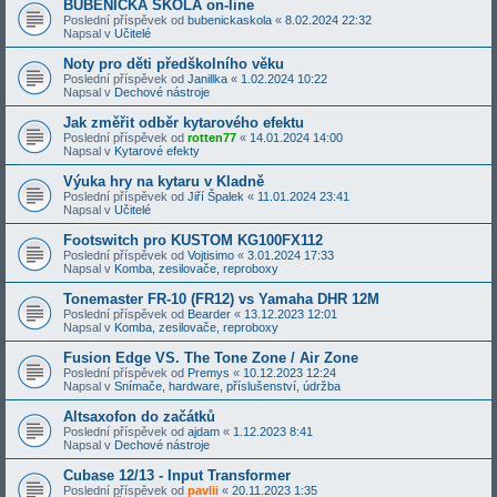
BUBENICKÁ ŠKOLA on-line
Poslední příspěvek od
bubenickaskola
«
8.02.2024 22:32
Napsal v
Učitelé
Noty pro děti předškolního věku
Poslední příspěvek od
Janillka
«
1.02.2024 10:22
Napsal v
Dechové nástroje
Jak změřit odběr kytarového efektu
Poslední příspěvek od
rotten77
«
14.01.2024 14:00
Napsal v
Kytarové efekty
Výuka hry na kytaru v Kladně
Poslední příspěvek od
Jiří Špalek
«
11.01.2024 23:41
Napsal v
Učitelé
Footswitch pro KUSTOM KG100FX112
Poslední příspěvek od
Vojtisimo
«
3.01.2024 17:33
Napsal v
Komba, zesilovače, reproboxy
Tonemaster FR-10 (FR12) vs Yamaha DHR 12M
Poslední příspěvek od
Bearder
«
13.12.2023 12:01
Napsal v
Komba, zesilovače, reproboxy
Fusion Edge VS. The Tone Zone / Air Zone
Poslední příspěvek od
Premys
«
10.12.2023 12:24
Napsal v
Snímače, hardware, příslušenství, údržba
Altsaxofon do začátků
Poslední příspěvek od
ajdam
«
1.12.2023 8:41
Napsal v
Dechové nástroje
Cubase 12/13 - Input Transformer
Poslední příspěvek od
pavlii
«
20.11.2023 1:35