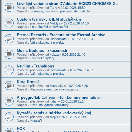
Levnější varianta strun D'Addario ECG23 CHROMES XL
Poslední příspěvek od
Fany
«
22.02.2026 15:50
Napsal v
Snímače, hardware, příslušenství, údržba
Custom tvarovky k IEM sluchátkám
Poslední příspěvek od
Mektys
«
22.02.2026 14:10
Napsal v
Ozvučování a osvětlování
Eternal Records - Fracture of the Eternal Archive
Poslední příspěvek od
Hiddenplate
«
18.02.2026 1:04
Napsal v
Vaše skupiny a projekty
Music Buddies - zkušenosti
Poslední příspěvek od
kobza
«
9.02.2026 21:40
Napsal v
Elektrické kytary
Nevi'im - Transitions
Poslední příspěvek od
Hiddenplate
«
6.02.2026 14:32
Napsal v
Vaše skupiny a projekty
Korg Kross2
Poslední příspěvek od
MichaelC
«
2.02.2026 8:26
Napsal v
Klávesové nástroje a syntezátory
Arpeggio/tab Callejon - Ich komme niemals an
Poslední příspěvek od
lt.dan
«
20.01.2026 11:14
Napsal v
Hraní na kytaru, tabulatury
Kytarář - servis a údržba karlovarský kraj
Poslední příspěvek od
Majkii
«
26.11.2025 20:39
Napsal v
Kytaráři
HOX