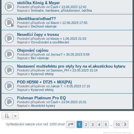
stolička König & Meyer
Poslední příspěvek od
Čavli
«
13.06.2023 12:42
Napsal v
Snímače, hardware, příslušenství, údržba
Identifikace/odhad??
Poslední příspěvek od
Mavd
«
12.06.2023 17:55
Napsal v
Dechové nástroje
Nesedící čepy v trussu
Poslední příspěvek od
klosto
«
1.06.2023 21:53
Napsal v
Ozvučování a osvětlování
Olejování cajónu
Poslední příspěvek od
Jezour7
«
30.05.2023 9:59
Napsal v
Bicí nástroje
Nastavení multiefektu pro styly hry na el.akustickou kytaru
Poslední příspěvek od
Samson_PH
«
23.05.2023 15:14
Napsal v
Kytarové efekty
POD HD500 + DT25 + MIX(PA)
Poslední příspěvek od
Jakub T.
«
8.05.2023 17:15
Napsal v
Kytarové efekty
Fishman Platinum Pro EQ
Poslední příspěvek od
Čavli
«
13.04.2023 15:31
Napsal v
Akustické kytary
Stránka
1
z
10
1
2
3
4
5
10
Da
Vyhledávání nalezlo více než 1000 shod
…