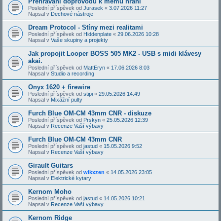
Přehrávání doprovodů k mému hraní
Poslední příspěvek od
Jurasek
«
3.07.2026 11:27
Napsal v
Dechové nástroje
Dream Protocol - Stíny mezi realitami
Poslední příspěvek od
Hiddenplate
«
29.06.2026 10:28
Napsal v
Vaše skupiny a projekty
Jak propojit Looper BOSS 505 MK2 - USB s midi klávesy
akai.
Poslední příspěvek od
MattEryn
«
17.06.2026 8:03
Napsal v
Studio a recording
Onyx 1620 + firewire
Poslední příspěvek od
stipi
«
29.05.2026 14:49
Napsal v
Mixážní pulty
Furch Blue OM-CM 43mm CNR - diskuze
Poslední příspěvek od
Prskyn
«
25.05.2026 12:39
Napsal v
Recenze Vaší výbavy
Furch Blue OM-CM 43mm CNR
Poslední příspěvek od
jastud
«
15.05.2026 9:52
Napsal v
Recenze Vaší výbavy
Girault Guitars
Poslední příspěvek od
wikxzen
«
14.05.2026 23:05
Napsal v
Elektrické kytary
Kernom Moho
Poslední příspěvek od
jastud
«
14.05.2026 10:21
Napsal v
Recenze Vaší výbavy
Kernom Ridge