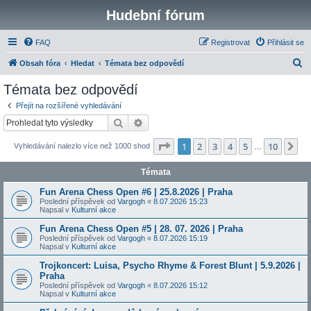
Hudební fórum
FAQ
Registrovat
Přihlásit se
H
Obsah fóra
Hledat
Témata bez odpovědí
l
Témata bez odpovědí
e
Přejít na rozšířené vyhledávání
d
Hledat
Pokročilé hledání
a
Stránka
1
z
10
1
2
3
4
5
10
Da
Vyhledávání nalezlo více než 1000 shod
t
…
Témata
Fun Arena Chess Open #6 | 25.8.2026 | Praha
Poslední příspěvek od
Vargogh
«
8.07.2026 15:23
Napsal v
Kulturní akce
Fun Arena Chess Open #5 | 28. 07. 2026 | Praha
Poslední příspěvek od
Vargogh
«
8.07.2026 15:19
Napsal v
Kulturní akce
Trojkoncert: Luisa, Psycho Rhyme & Forest Blunt | 5.9.2026 |
Praha
Poslední příspěvek od
Vargogh
«
8.07.2026 15:12
Napsal v
Kulturní akce