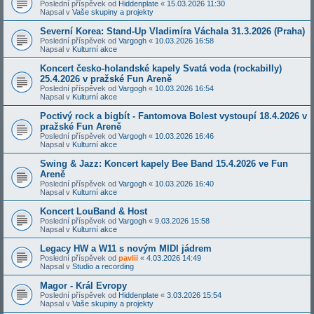
Poslední příspěvek od
Hiddenplate
«
15.03.2026 11:30
Napsal v
Vaše skupiny a projekty
Severní Korea: Stand-Up Vladimíra Váchala 31.3.2026 (Praha)
Poslední příspěvek od
Vargogh
«
10.03.2026 16:58
Napsal v
Kulturní akce
Koncert česko-holandské kapely Svatá voda (rockabilly)
25.4.2026 v pražské Fun Areně
Poslední příspěvek od
Vargogh
«
10.03.2026 16:54
Napsal v
Kulturní akce
Poctivý rock a bigbít - Fantomova Bolest vystoupí 18.4.2026 v
pražské Fun Areně
Poslední příspěvek od
Vargogh
«
10.03.2026 16:46
Napsal v
Kulturní akce
Swing & Jazz: Koncert kapely Bee Band 15.4.2026 ve Fun
Areně
Poslední příspěvek od
Vargogh
«
10.03.2026 16:40
Napsal v
Kulturní akce
Koncert LouBand & Host
Poslední příspěvek od
Vargogh
«
9.03.2026 15:58
Napsal v
Kulturní akce
Legacy HW a W11 s novým MIDI jádrem
Poslední příspěvek od
pavlii
«
4.03.2026 14:49
Napsal v
Studio a recording
Magor - Král Evropy
Poslední příspěvek od
Hiddenplate
«
3.03.2026 15:54
Napsal v
Vaše skupiny a projekty