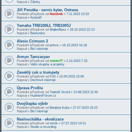
Napsal v
Články
Jiří Perutka - servis kytar, Ostrava
Poslední příspěvek od
Hendrek
«
7.11.2023 13:33
Napsal v
Kytaráři
Yamaha TRB1006J, TRB1005J
Poslední příspěvek od
MajlenBass
«
28.10.2023 22:13
Napsal v
Baskytary
Alesis Crimson 2
Poslední příspěvek od
pehve
«
18.10.2023 16:18
Napsal v
Bicí nástroje
Armyn Tamzaryan
Poslední příspěvek od
rotten77
«
2.10.2023 7:32
Napsal v
Vaše skupiny a projekty
Zaseklý cuk u trumpety
Poslední příspěvek od
Fořt
«
23.09.2023 15:06
Napsal v
Dechové nástroje
Úprava Profilu
Poslední příspěvek od
Tadeáš Svozil
«
13.08.2023 11:49
Napsal v
HudebníFórum.cz
Dvojšlapka výběr
Poslední příspěvek od
Banjista Kuba
«
27.07.2023 19:23
Napsal v
Bicí nástroje
Naslouchátka - ekvalizace
Poslední příspěvek od
tomík
«
27.07.2023 16:51
Napsal v
Studio a recording