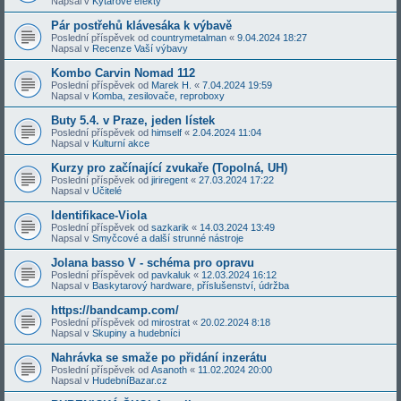
Napsal v
Kytarové efekty
Pár postřehů klávesáka k výbavě
Poslední příspěvek od
countrymetalman
«
9.04.2024 18:27
Napsal v
Recenze Vaší výbavy
Kombo Carvin Nomad 112
Poslední příspěvek od
Marek H.
«
7.04.2024 19:59
Napsal v
Komba, zesilovače, reproboxy
Buty 5.4. v Praze, jeden lístek
Poslední příspěvek od
himself
«
2.04.2024 11:04
Napsal v
Kulturní akce
Kurzy pro začínající zvukaře (Topolná, UH)
Poslední příspěvek od
jiriregent
«
27.03.2024 17:22
Napsal v
Učitelé
Identifikace-Viola
Poslední příspěvek od
sazkarik
«
14.03.2024 13:49
Napsal v
Smyčcové a další strunné nástroje
Jolana basso V - schéma pro opravu
Poslední příspěvek od
pavkaluk
«
12.03.2024 16:12
Napsal v
Baskytarový hardware, příslušenství, údržba
https://bandcamp.com/
Poslední příspěvek od
mirostrat
«
20.02.2024 8:18
Napsal v
Skupiny a hudebníci
Nahrávka se smaže po přidání inzerátu
Poslední příspěvek od
Asanoth
«
11.02.2024 20:00
Napsal v
HudebníBazar.cz