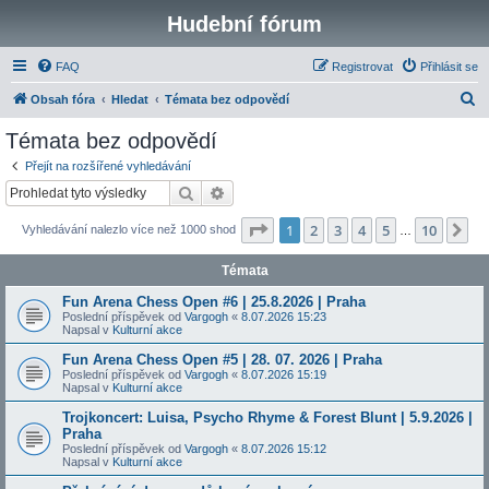
Hudební fórum
FAQ
Registrovat
Přihlásit se
H
Obsah fóra
Hledat
Témata bez odpovědí
l
Témata bez odpovědí
e
Přejít na rozšířené vyhledávání
d
Hledat
Pokročilé hledání
a
Stránka
1
z
10
1
2
3
4
5
10
Da
Vyhledávání nalezlo více než 1000 shod
t
…
Témata
Fun Arena Chess Open #6 | 25.8.2026 | Praha
Poslední příspěvek od
Vargogh
«
8.07.2026 15:23
Napsal v
Kulturní akce
Fun Arena Chess Open #5 | 28. 07. 2026 | Praha
Poslední příspěvek od
Vargogh
«
8.07.2026 15:19
Napsal v
Kulturní akce
Trojkoncert: Luisa, Psycho Rhyme & Forest Blunt | 5.9.2026 |
Praha
Poslední příspěvek od
Vargogh
«
8.07.2026 15:12
Napsal v
Kulturní akce