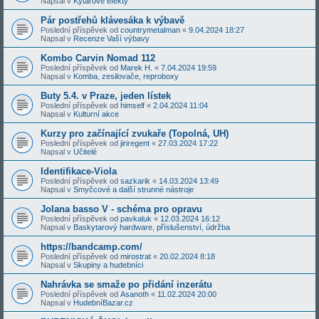
Napsal v
Kytarové efekty
Pár postřehů klávesáka k výbavě
Poslední příspěvek od
countrymetalman
«
9.04.2024 18:27
Napsal v
Recenze Vaší výbavy
Kombo Carvin Nomad 112
Poslední příspěvek od
Marek H.
«
7.04.2024 19:59
Napsal v
Komba, zesilovače, reproboxy
Buty 5.4. v Praze, jeden lístek
Poslední příspěvek od
himself
«
2.04.2024 11:04
Napsal v
Kulturní akce
Kurzy pro začínající zvukaře (Topolná, UH)
Poslední příspěvek od
jiriregent
«
27.03.2024 17:22
Napsal v
Učitelé
Identifikace-Viola
Poslední příspěvek od
sazkarik
«
14.03.2024 13:49
Napsal v
Smyčcové a další strunné nástroje
Jolana basso V - schéma pro opravu
Poslední příspěvek od
pavkaluk
«
12.03.2024 16:12
Napsal v
Baskytarový hardware, příslušenství, údržba
https://bandcamp.com/
Poslední příspěvek od
mirostrat
«
20.02.2024 8:18
Napsal v
Skupiny a hudebníci
Nahrávka se smaže po přidání inzerátu
Poslední příspěvek od
Asanoth
«
11.02.2024 20:00
Napsal v
HudebníBazar.cz