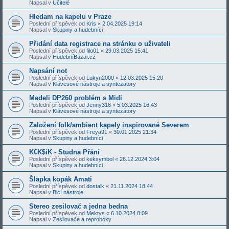
Napsal v
Učitelé
Hledam na kapelu v Praze
Poslední příspěvek od
Kris
«
2.04.2025 19:14
Napsal v
Skupiny a hudebníci
Přidání data registrace na stránku o uživateli
Poslední příspěvek od
filo01
«
29.03.2025 15:41
Napsal v
HudebníBazar.cz
Napsání not
Poslední příspěvek od
Lukyn2000
«
12.03.2025 15:20
Napsal v
Klávesové nástroje a syntezátory
Medeli DP260 problém s Midi
Poslední příspěvek od
Jenny316
«
5.03.2025 16:43
Napsal v
Klávesové nástroje a syntezátory
Založení folk/ambient kapely inspirované Severem
Poslední příspěvek od
Freya91
«
30.01.2025 21:34
Napsal v
Skupiny a hudebníci
K€K$íK - Studna Přání
Poslední příspěvek od
keksymbol
«
26.12.2024 3:04
Napsal v
Skupiny a hudebníci
Šlapka kopák Amati
Poslední příspěvek od
dostalk
«
21.11.2024 18:44
Napsal v
Bicí nástroje
Stereo zesilovač a jedna bedna
Poslední příspěvek od
Mektys
«
6.10.2024 8:09
Napsal v
Zesilovače a reproboxy