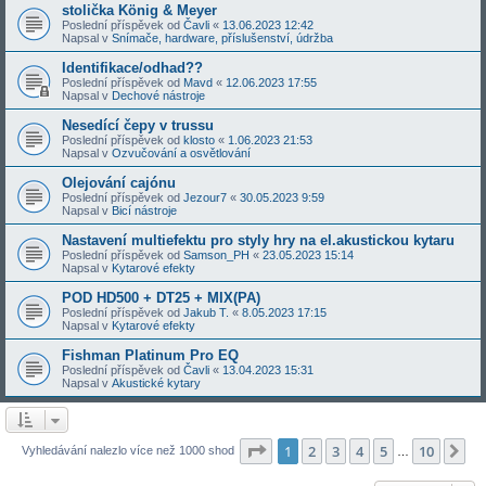
stolička König & Meyer
Poslední příspěvek od
Čavli
«
13.06.2023 12:42
Napsal v
Snímače, hardware, příslušenství, údržba
Identifikace/odhad??
Poslední příspěvek od
Mavd
«
12.06.2023 17:55
Napsal v
Dechové nástroje
Nesedící čepy v trussu
Poslední příspěvek od
klosto
«
1.06.2023 21:53
Napsal v
Ozvučování a osvětlování
Olejování cajónu
Poslední příspěvek od
Jezour7
«
30.05.2023 9:59
Napsal v
Bicí nástroje
Nastavení multiefektu pro styly hry na el.akustickou kytaru
Poslední příspěvek od
Samson_PH
«
23.05.2023 15:14
Napsal v
Kytarové efekty
POD HD500 + DT25 + MIX(PA)
Poslední příspěvek od
Jakub T.
«
8.05.2023 17:15
Napsal v
Kytarové efekty
Fishman Platinum Pro EQ
Poslední příspěvek od
Čavli
«
13.04.2023 15:31
Napsal v
Akustické kytary
Stránka
1
z
10
1
2
3
4
5
10
Da
Vyhledávání nalezlo více než 1000 shod
…