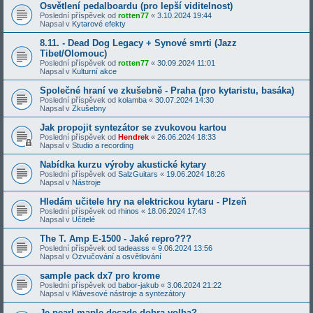
Osvětlení pedalboardu (pro lepší viditelnost)
Poslední příspěvek od
rotten77
«
3.10.2024 19:44
Napsal v
Kytarové efekty
8.11. - Dead Dog Legacy + Synové smrti (Jazz
Tibet/Olomouc)
Poslední příspěvek od
rotten77
«
30.09.2024 11:01
Napsal v
Kulturní akce
Společné hraní ve zkušebně - Praha (pro kytaristu, basáka)
Poslední příspěvek od
kolamba
«
30.07.2024 14:30
Napsal v
Zkušebny
Jak propojit syntezátor se zvukovou kartou
Poslední příspěvek od
Hendrek
«
26.06.2024 18:33
Napsal v
Studio a recording
Nabídka kurzu výroby akustické kytary
Poslední příspěvek od
SalzGuitars
«
19.06.2024 18:26
Napsal v
Nástroje
Hledám učitele hry na elektrickou kytaru - Plzeň
Poslední příspěvek od
rhinos
«
18.06.2024 17:43
Napsal v
Učitelé
The T. Amp E-1500 - Jaké repro???
Poslední příspěvek od
tadeasss
«
9.06.2024 13:56
Napsal v
Ozvučování a osvětlování
sample pack dx7 pro krome
Poslední příspěvek od
babor-jakub
«
3.06.2024 21:22
Napsal v
Klávesové nástroje a syntezátory
Je pearl maple decade dobra volba?