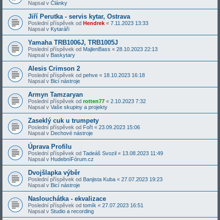
Napsal v
Články
Jiří Perutka - servis kytar, Ostrava
Poslední příspěvek od
Hendrek
«
7.11.2023 13:33
Napsal v
Kytaráři
Yamaha TRB1006J, TRB1005J
Poslední příspěvek od
MajlenBass
«
28.10.2023 22:13
Napsal v
Baskytary
Alesis Crimson 2
Poslední příspěvek od
pehve
«
18.10.2023 16:18
Napsal v
Bicí nástroje
Armyn Tamzaryan
Poslední příspěvek od
rotten77
«
2.10.2023 7:32
Napsal v
Vaše skupiny a projekty
Zaseklý cuk u trumpety
Poslední příspěvek od
Fořt
«
23.09.2023 15:06
Napsal v
Dechové nástroje
Úprava Profilu
Poslední příspěvek od
Tadeáš Svozil
«
13.08.2023 11:49
Napsal v
HudebníFórum.cz
Dvojšlapka výběr
Poslední příspěvek od
Banjista Kuba
«
27.07.2023 19:23
Napsal v
Bicí nástroje
Naslouchátka - ekvalizace
Poslední příspěvek od
tomík
«
27.07.2023 16:51
Napsal v
Studio a recording