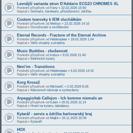
Levnější varianta strun D'Addario ECG23 CHROMES XL
Poslední příspěvek od
Fany
«
22.02.2026 15:50
Napsal v
Snímače, hardware, příslušenství, údržba
Custom tvarovky k IEM sluchátkám
Poslední příspěvek od
Mektys
«
22.02.2026 14:10
Napsal v
Ozvučování a osvětlování
Eternal Records - Fracture of the Eternal Archive
Poslední příspěvek od
Hiddenplate
«
18.02.2026 1:04
Napsal v
Vaše skupiny a projekty
Music Buddies - zkušenosti
Poslední příspěvek od
kobza
«
9.02.2026 21:40
Napsal v
Elektrické kytary
Nevi'im - Transitions
Poslední příspěvek od
Hiddenplate
«
6.02.2026 14:32
Napsal v
Vaše skupiny a projekty
Korg Kross2
Poslední příspěvek od
MichaelC
«
2.02.2026 8:26
Napsal v
Klávesové nástroje a syntezátory
Arpeggio/tab Callejon - Ich komme niemals an
Poslední příspěvek od
lt.dan
«
20.01.2026 11:14
Napsal v
Hraní na kytaru, tabulatury
Kytarář - servis a údržba karlovarský kraj
Poslední příspěvek od
Majkii
«
26.11.2025 20:39
Napsal v
Kytaráři
HOX