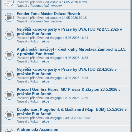
Poslední příspěvek od
jastud
«
14.05.2026 10:20
Napsal v
Recenze Vaší výbavy
Fender Tone Master Deluxe Reverb
Poslední příspěvek od
jastud
«
14.05.2026 10:18
Napsal v
Recenze Vaší výbavy
Největší karaoke party v Praze by DVA.TOO #2 27.5.2026 v
pražské Fun Areně
Poslední příspěvek od
Vargogh
«
4.05.2026 16:44
Napsal v
Kulturní akce
Afghánistán navždy! - křest knihy Miroslava Žambocha 13.5.
v pražské Fun Areně
Poslední příspěvek od
Vargogh
«
4.05.2026 16:38
Napsal v
Kulturní akce
Největší karaoke party v Praze by DVA.TOO 22.4.2026 v
pražské Fun Areně
Poslední příspěvek od
Vargogh
«
3.04.2026 14:48
Napsal v
Kulturní akce
Koncert Gambrz Reprs, MC Provaz & Zkryton 23.5.2026 v
pražské Fun Areně.
Poslední příspěvek od
Vargogh
«
2.04.2026 17:56
Napsal v
Kulturní akce
Dvojkoncert Pragoholik & Maštizmrd (Rap, EDM) 15.5.2026 v
pražské Fun Areně
Poslední příspěvek od
Vargogh
«
30.03.2026 13:52
Napsal v
Kulturní akce
Andromeda Ascension