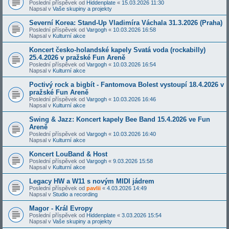
Poslední příspěvek od
Hiddenplate
«
15.03.2026 11:30
Napsal v
Vaše skupiny a projekty
Severní Korea: Stand-Up Vladimíra Váchala 31.3.2026 (Praha)
Poslední příspěvek od
Vargogh
«
10.03.2026 16:58
Napsal v
Kulturní akce
Koncert česko-holandské kapely Svatá voda (rockabilly)
25.4.2026 v pražské Fun Areně
Poslední příspěvek od
Vargogh
«
10.03.2026 16:54
Napsal v
Kulturní akce
Poctivý rock a bigbít - Fantomova Bolest vystoupí 18.4.2026 v
pražské Fun Areně
Poslední příspěvek od
Vargogh
«
10.03.2026 16:46
Napsal v
Kulturní akce
Swing & Jazz: Koncert kapely Bee Band 15.4.2026 ve Fun
Areně
Poslední příspěvek od
Vargogh
«
10.03.2026 16:40
Napsal v
Kulturní akce
Koncert LouBand & Host
Poslední příspěvek od
Vargogh
«
9.03.2026 15:58
Napsal v
Kulturní akce
Legacy HW a W11 s novým MIDI jádrem
Poslední příspěvek od
pavlii
«
4.03.2026 14:49
Napsal v
Studio a recording
Magor - Král Evropy
Poslední příspěvek od
Hiddenplate
«
3.03.2026 15:54
Napsal v
Vaše skupiny a projekty