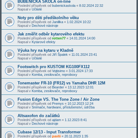
BUBENICKÁ ŠKOLA on-line
Poslední příspěvek od
bubenickaskola
«
8.02.2024 22:32
Napsal v
Učitelé
Noty pro děti předškolního věku
Poslední příspěvek od
Janillka
«
1.02.2024 10:22
Napsal v
Dechové nástroje
Jak změřit odběr kytarového efektu
Poslední příspěvek od
rotten77
«
14.01.2024 14:00
Napsal v
Kytarové efekty
Výuka hry na kytaru v Kladně
Poslední příspěvek od
Jiří Špalek
«
11.01.2024 23:41
Napsal v
Učitelé
Footswitch pro KUSTOM KG100FX112
Poslední příspěvek od
Vojtisimo
«
3.01.2024 17:33
Napsal v
Komba, zesilovače, reproboxy
Tonemaster FR-10 (FR12) vs Yamaha DHR 12M
Poslední příspěvek od
Bearder
«
13.12.2023 12:01
Napsal v
Komba, zesilovače, reproboxy
Fusion Edge VS. The Tone Zone / Air Zone
Poslední příspěvek od
Premys
«
10.12.2023 12:24
Napsal v
Snímače, hardware, příslušenství, údržba
Altsaxofon do začátků
Poslední příspěvek od
ajdam
«
1.12.2023 8:41
Napsal v
Dechové nástroje
Cubase 12/13 - Input Transformer
Poslední příspěvek od
pavlii
«
20.11.2023 1:35