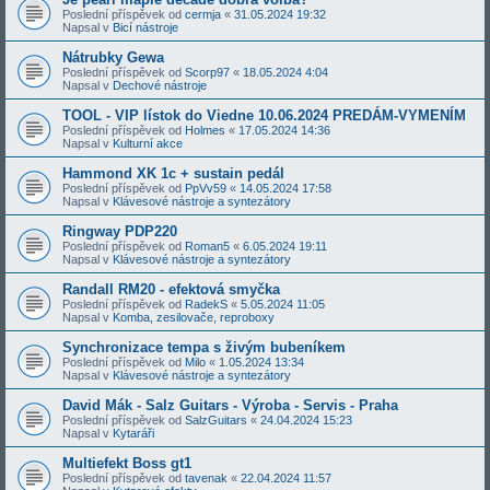
Poslední příspěvek od
cermja
«
31.05.2024 19:32
Napsal v
Bicí nástroje
Nátrubky Gewa
Poslední příspěvek od
Scorp97
«
18.05.2024 4:04
Napsal v
Dechové nástroje
TOOL - VIP lístok do Viedne 10.06.2024 PREDÁM-VYMENÍM
Poslední příspěvek od
Holmes
«
17.05.2024 14:36
Napsal v
Kulturní akce
Hammond XK 1c + sustain pedál
Poslední příspěvek od
PpVv59
«
14.05.2024 17:58
Napsal v
Klávesové nástroje a syntezátory
Ringway PDP220
Poslední příspěvek od
Roman5
«
6.05.2024 19:11
Napsal v
Klávesové nástroje a syntezátory
Randall RM20 - efektová smyčka
Poslední příspěvek od
RadekS
«
5.05.2024 11:05
Napsal v
Komba, zesilovače, reproboxy
Synchronizace tempa s živým bubeníkem
Poslední příspěvek od
Milo
«
1.05.2024 13:34
Napsal v
Klávesové nástroje a syntezátory
David Mák - Salz Guitars - Výroba - Servis - Praha
Poslední příspěvek od
SalzGuitars
«
24.04.2024 15:23
Napsal v
Kytaráři
Multiefekt Boss gt1
Poslední příspěvek od
tavenak
«
22.04.2024 11:57