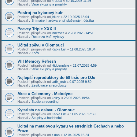
Poslední příspěvek od
krudox
«
30.10.2025 11:26
Napsal v
Vaše skupiny a projekty
Postroj na kytarový kufr
Poslední příspěvek od
jbiker
«
22.10.2025 13:04
Napsal v
Snímače, hardware, příslušenství, údržba
Peavey Triple XXX II
Poslední příspěvek od
innerself
«
25.08.2025 14:51
Napsal v
Recenze Vaší výbavy
Učitel zpěvu v Olomouci
Poslední příspěvek od
Katka List
«
11.08.2025 18:34
Napsal v
Zpěv
VIII Memory Refresh
Poslední příspěvek od
Hiddenplate
«
21.07.2025 4:59
Napsal v
Vaše skupiny a projekty
Nejlepší reproduktory do 60 tisíc pro DJe
Poslední příspěvek od
ladik_csb
«
9.07.2025 9:59
Napsal v
Zesilovače a reproboxy
Akce u Celemony - Melodyne
Poslední příspěvek od
kelley
«
25.06.2025 19:54
Napsal v
Studio a recording
Kytarista na oslavu - Olomouc
Poslední příspěvek od
Katka List
«
11.05.2025 17:59
Napsal v
Skupiny a hudebníci
Ucitel na metalovou kytaru ve strednich Cechach a nebo
Praze
Poslední příspěvek od
lt.dan
«
12.04.2025 16:24