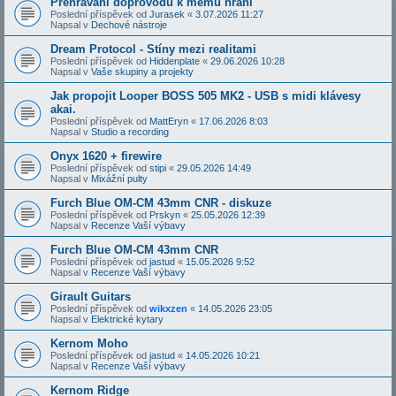
Přehrávání doprovodů k mému hraní
Poslední příspěvek od
Jurasek
«
3.07.2026 11:27
Napsal v
Dechové nástroje
Dream Protocol - Stíny mezi realitami
Poslední příspěvek od
Hiddenplate
«
29.06.2026 10:28
Napsal v
Vaše skupiny a projekty
Jak propojit Looper BOSS 505 MK2 - USB s midi klávesy
akai.
Poslední příspěvek od
MattEryn
«
17.06.2026 8:03
Napsal v
Studio a recording
Onyx 1620 + firewire
Poslední příspěvek od
stipi
«
29.05.2026 14:49
Napsal v
Mixážní pulty
Furch Blue OM-CM 43mm CNR - diskuze
Poslední příspěvek od
Prskyn
«
25.05.2026 12:39
Napsal v
Recenze Vaší výbavy
Furch Blue OM-CM 43mm CNR
Poslední příspěvek od
jastud
«
15.05.2026 9:52
Napsal v
Recenze Vaší výbavy
Girault Guitars
Poslední příspěvek od
wikxzen
«
14.05.2026 23:05
Napsal v
Elektrické kytary
Kernom Moho
Poslední příspěvek od
jastud
«
14.05.2026 10:21
Napsal v
Recenze Vaší výbavy
Kernom Ridge