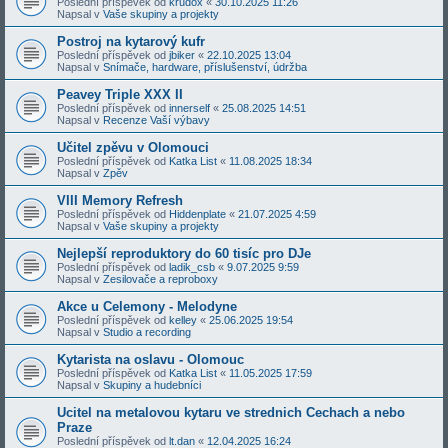
Poslední příspěvek od
krudox
«
30.10.2025 11:26
Napsal v
Vaše skupiny a projekty
Postroj na kytarový kufr
Poslední příspěvek od
jbiker
«
22.10.2025 13:04
Napsal v
Snímače, hardware, příslušenství, údržba
Peavey Triple XXX II
Poslední příspěvek od
innerself
«
25.08.2025 14:51
Napsal v
Recenze Vaší výbavy
Učitel zpěvu v Olomouci
Poslední příspěvek od
Katka List
«
11.08.2025 18:34
Napsal v
Zpěv
VIII Memory Refresh
Poslední příspěvek od
Hiddenplate
«
21.07.2025 4:59
Napsal v
Vaše skupiny a projekty
Nejlepší reproduktory do 60 tisíc pro DJe
Poslední příspěvek od
ladik_csb
«
9.07.2025 9:59
Napsal v
Zesilovače a reproboxy
Akce u Celemony - Melodyne
Poslední příspěvek od
kelley
«
25.06.2025 19:54
Napsal v
Studio a recording
Kytarista na oslavu - Olomouc
Poslední příspěvek od
Katka List
«
11.05.2025 17:59
Napsal v
Skupiny a hudebníci
Ucitel na metalovou kytaru ve strednich Cechach a nebo
Praze
Poslední příspěvek od
lt.dan
«
12.04.2025 16:24