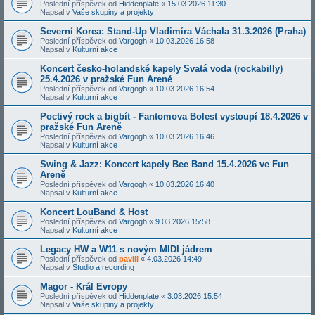
Poslední příspěvek od
Hiddenplate
«
15.03.2026 11:30
Napsal v
Vaše skupiny a projekty
Severní Korea: Stand-Up Vladimíra Váchala 31.3.2026 (Praha)
Poslední příspěvek od
Vargogh
«
10.03.2026 16:58
Napsal v
Kulturní akce
Koncert česko-holandské kapely Svatá voda (rockabilly)
25.4.2026 v pražské Fun Areně
Poslední příspěvek od
Vargogh
«
10.03.2026 16:54
Napsal v
Kulturní akce
Poctivý rock a bigbít - Fantomova Bolest vystoupí 18.4.2026 v
pražské Fun Areně
Poslední příspěvek od
Vargogh
«
10.03.2026 16:46
Napsal v
Kulturní akce
Swing & Jazz: Koncert kapely Bee Band 15.4.2026 ve Fun
Areně
Poslední příspěvek od
Vargogh
«
10.03.2026 16:40
Napsal v
Kulturní akce
Koncert LouBand & Host
Poslední příspěvek od
Vargogh
«
9.03.2026 15:58
Napsal v
Kulturní akce
Legacy HW a W11 s novým MIDI jádrem
Poslední příspěvek od
pavlii
«
4.03.2026 14:49
Napsal v
Studio a recording
Magor - Král Evropy
Poslední příspěvek od
Hiddenplate
«
3.03.2026 15:54
Napsal v
Vaše skupiny a projekty