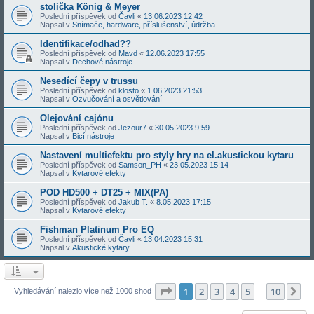
stolička König & Meyer
Poslední příspěvek od
Čavli
«
13.06.2023 12:42
Napsal v
Snímače, hardware, příslušenství, údržba
Identifikace/odhad??
Poslední příspěvek od
Mavd
«
12.06.2023 17:55
Napsal v
Dechové nástroje
Nesedící čepy v trussu
Poslední příspěvek od
klosto
«
1.06.2023 21:53
Napsal v
Ozvučování a osvětlování
Olejování cajónu
Poslední příspěvek od
Jezour7
«
30.05.2023 9:59
Napsal v
Bicí nástroje
Nastavení multiefektu pro styly hry na el.akustickou kytaru
Poslední příspěvek od
Samson_PH
«
23.05.2023 15:14
Napsal v
Kytarové efekty
POD HD500 + DT25 + MIX(PA)
Poslední příspěvek od
Jakub T.
«
8.05.2023 17:15
Napsal v
Kytarové efekty
Fishman Platinum Pro EQ
Poslední příspěvek od
Čavli
«
13.04.2023 15:31
Napsal v
Akustické kytary
Stránka
1
z
10
1
2
3
4
5
10
Da
Vyhledávání nalezlo více než 1000 shod
…