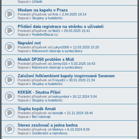
Napsal v
Učitelé
Hledam na kapelu v Praze
Poslední příspěvek od
Kris
«
2.04.2025 19:14
Napsal v
Skupiny a hudebníci
Přidání data registrace na stránku o uživateli
Poslední příspěvek od
filo01
«
29.03.2025 15:41
Napsal v
HudebníBazar.cz
Napsání not
Poslední příspěvek od
Lukyn2000
«
12.03.2025 15:20
Napsal v
Klávesové nástroje a syntezátory
Medeli DP260 problém s Midi
Poslední příspěvek od
Jenny316
«
5.03.2025 16:43
Napsal v
Klávesové nástroje a syntezátory
Založení folk/ambient kapely inspirované Severem
Poslední příspěvek od
Freya91
«
30.01.2025 21:34
Napsal v
Skupiny a hudebníci
K€K$íK - Studna Přání
Poslední příspěvek od
keksymbol
«
26.12.2024 3:04
Napsal v
Skupiny a hudebníci
Šlapka kopák Amati
Poslední příspěvek od
dostalk
«
21.11.2024 18:44
Napsal v
Bicí nástroje
Stereo zesilovač a jedna bedna
Poslední příspěvek od
Mektys
«
6.10.2024 8:09
Napsal v
Zesilovače a reproboxy