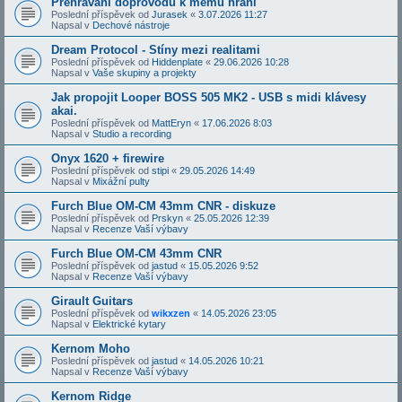
Přehrávání doprovodů k mému hraní
Poslední příspěvek od
Jurasek
«
3.07.2026 11:27
Napsal v
Dechové nástroje
Dream Protocol - Stíny mezi realitami
Poslední příspěvek od
Hiddenplate
«
29.06.2026 10:28
Napsal v
Vaše skupiny a projekty
Jak propojit Looper BOSS 505 MK2 - USB s midi klávesy
akai.
Poslední příspěvek od
MattEryn
«
17.06.2026 8:03
Napsal v
Studio a recording
Onyx 1620 + firewire
Poslední příspěvek od
stipi
«
29.05.2026 14:49
Napsal v
Mixážní pulty
Furch Blue OM-CM 43mm CNR - diskuze
Poslední příspěvek od
Prskyn
«
25.05.2026 12:39
Napsal v
Recenze Vaší výbavy
Furch Blue OM-CM 43mm CNR
Poslední příspěvek od
jastud
«
15.05.2026 9:52
Napsal v
Recenze Vaší výbavy
Girault Guitars
Poslední příspěvek od
wikxzen
«
14.05.2026 23:05
Napsal v
Elektrické kytary
Kernom Moho
Poslední příspěvek od
jastud
«
14.05.2026 10:21
Napsal v
Recenze Vaší výbavy
Kernom Ridge