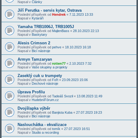
Napsal v
Články
Jiří Perutka - servis kytar, Ostrava
Poslední příspěvek od
Hendrek
«
7.11.2023 13:33
Napsal v
Kytaráři
Yamaha TRB1006J, TRB1005J
Poslední příspěvek od
MajlenBass
«
28.10.2023 22:13
Napsal v
Baskytary
Alesis Crimson 2
Poslední příspěvek od
pehve
«
18.10.2023 16:18
Napsal v
Bicí nástroje
Armyn Tamzaryan
Poslední příspěvek od
rotten77
«
2.10.2023 7:32
Napsal v
Vaše skupiny a projekty
Zaseklý cuk u trumpety
Poslední příspěvek od
Fořt
«
23.09.2023 15:06
Napsal v
Dechové nástroje
Úprava Profilu
Poslední příspěvek od
Tadeáš Svozil
«
13.08.2023 11:49
Napsal v
HudebníFórum.cz
Dvojšlapka výběr
Poslední příspěvek od
Banjista Kuba
«
27.07.2023 19:23
Napsal v
Bicí nástroje
Naslouchátka - ekvalizace
Poslední příspěvek od
tomík
«
27.07.2023 16:51
Napsal v
Studio a recording