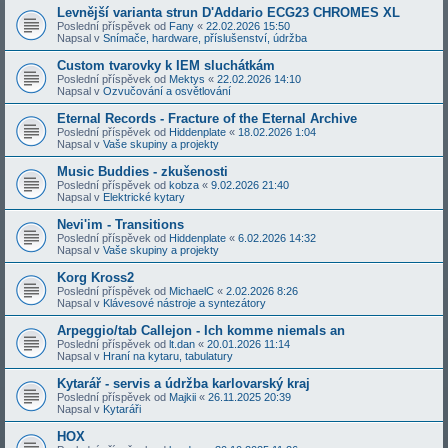
Levnější varianta strun D'Addario ECG23 CHROMES XL
Poslední příspěvek od
Fany
«
22.02.2026 15:50
Napsal v
Snímače, hardware, příslušenství, údržba
Custom tvarovky k IEM sluchátkám
Poslední příspěvek od
Mektys
«
22.02.2026 14:10
Napsal v
Ozvučování a osvětlování
Eternal Records - Fracture of the Eternal Archive
Poslední příspěvek od
Hiddenplate
«
18.02.2026 1:04
Napsal v
Vaše skupiny a projekty
Music Buddies - zkušenosti
Poslední příspěvek od
kobza
«
9.02.2026 21:40
Napsal v
Elektrické kytary
Nevi'im - Transitions
Poslední příspěvek od
Hiddenplate
«
6.02.2026 14:32
Napsal v
Vaše skupiny a projekty
Korg Kross2
Poslední příspěvek od
MichaelC
«
2.02.2026 8:26
Napsal v
Klávesové nástroje a syntezátory
Arpeggio/tab Callejon - Ich komme niemals an
Poslední příspěvek od
lt.dan
«
20.01.2026 11:14
Napsal v
Hraní na kytaru, tabulatury
Kytarář - servis a údržba karlovarský kraj
Poslední příspěvek od
Majkii
«
26.11.2025 20:39
Napsal v
Kytaráři
HOX