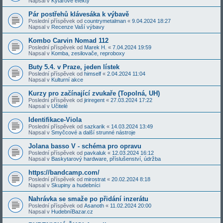
Napsal v
Kytarové efekty
Pár postřehů klávesáka k výbavě
Poslední příspěvek od
countrymetalman
«
9.04.2024 18:27
Napsal v
Recenze Vaší výbavy
Kombo Carvin Nomad 112
Poslední příspěvek od
Marek H.
«
7.04.2024 19:59
Napsal v
Komba, zesilovače, reproboxy
Buty 5.4. v Praze, jeden lístek
Poslední příspěvek od
himself
«
2.04.2024 11:04
Napsal v
Kulturní akce
Kurzy pro začínající zvukaře (Topolná, UH)
Poslední příspěvek od
jiriregent
«
27.03.2024 17:22
Napsal v
Učitelé
Identifikace-Viola
Poslední příspěvek od
sazkarik
«
14.03.2024 13:49
Napsal v
Smyčcové a další strunné nástroje
Jolana basso V - schéma pro opravu
Poslední příspěvek od
pavkaluk
«
12.03.2024 16:12
Napsal v
Baskytarový hardware, příslušenství, údržba
https://bandcamp.com/
Poslední příspěvek od
mirostrat
«
20.02.2024 8:18
Napsal v
Skupiny a hudebníci
Nahrávka se smaže po přidání inzerátu
Poslední příspěvek od
Asanoth
«
11.02.2024 20:00
Napsal v
HudebníBazar.cz