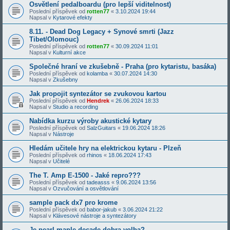
Osvětlení pedalboardu (pro lepší viditelnost)
Poslední příspěvek od
rotten77
«
3.10.2024 19:44
Napsal v
Kytarové efekty
8.11. - Dead Dog Legacy + Synové smrti (Jazz
Tibet/Olomouc)
Poslední příspěvek od
rotten77
«
30.09.2024 11:01
Napsal v
Kulturní akce
Společné hraní ve zkušebně - Praha (pro kytaristu, basáka)
Poslední příspěvek od
kolamba
«
30.07.2024 14:30
Napsal v
Zkušebny
Jak propojit syntezátor se zvukovou kartou
Poslední příspěvek od
Hendrek
«
26.06.2024 18:33
Napsal v
Studio a recording
Nabídka kurzu výroby akustické kytary
Poslední příspěvek od
SalzGuitars
«
19.06.2024 18:26
Napsal v
Nástroje
Hledám učitele hry na elektrickou kytaru - Plzeň
Poslední příspěvek od
rhinos
«
18.06.2024 17:43
Napsal v
Učitelé
The T. Amp E-1500 - Jaké repro???
Poslední příspěvek od
tadeasss
«
9.06.2024 13:56
Napsal v
Ozvučování a osvětlování
sample pack dx7 pro krome
Poslední příspěvek od
babor-jakub
«
3.06.2024 21:22
Napsal v
Klávesové nástroje a syntezátory
Je pearl maple decade dobra volba?