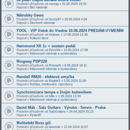
Poslední příspěvek od
cermja
«
31.05.2024 19:32
Napsal v
Bicí nástroje
Nátrubky Gewa
Poslední příspěvek od
Scorp97
«
18.05.2024 4:04
Napsal v
Dechové nástroje
TOOL - VIP lístok do Viedne 10.06.2024 PREDÁM-VYMENÍM
Poslední příspěvek od
Holmes
«
17.05.2024 14:36
Napsal v
Kulturní akce
Hammond XK 1c + sustain pedál
Poslední příspěvek od
PpVv59
«
14.05.2024 17:58
Napsal v
Klávesové nástroje a syntezátory
Ringway PDP220
Poslední příspěvek od
Roman5
«
6.05.2024 19:11
Napsal v
Klávesové nástroje a syntezátory
Randall RM20 - efektová smyčka
Poslední příspěvek od
RadekS
«
5.05.2024 11:05
Napsal v
Komba, zesilovače, reproboxy
Synchronizace tempa s živým bubeníkem
Poslední příspěvek od
Milo
«
1.05.2024 13:34
Napsal v
Klávesové nástroje a syntezátory
David Mák - Salz Guitars - Výroba - Servis - Praha
Poslední příspěvek od
SalzGuitars
«
24.04.2024 15:23
Napsal v
Kytaráři
Multiefekt Boss gt1
Poslední příspěvek od
tavenak
«
22.04.2024 11:57