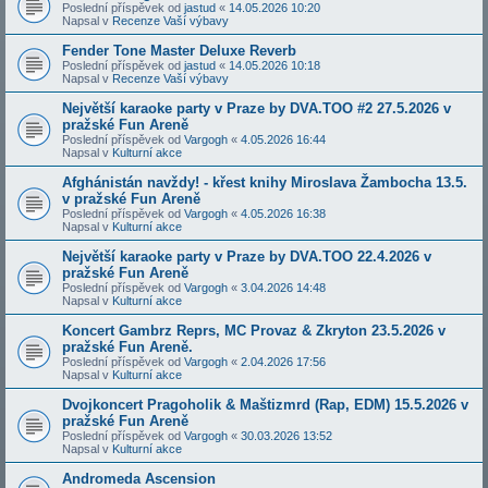
Poslední příspěvek od
jastud
«
14.05.2026 10:20
Napsal v
Recenze Vaší výbavy
Fender Tone Master Deluxe Reverb
Poslední příspěvek od
jastud
«
14.05.2026 10:18
Napsal v
Recenze Vaší výbavy
Největší karaoke party v Praze by DVA.TOO #2 27.5.2026 v
pražské Fun Areně
Poslední příspěvek od
Vargogh
«
4.05.2026 16:44
Napsal v
Kulturní akce
Afghánistán navždy! - křest knihy Miroslava Žambocha 13.5.
v pražské Fun Areně
Poslední příspěvek od
Vargogh
«
4.05.2026 16:38
Napsal v
Kulturní akce
Největší karaoke party v Praze by DVA.TOO 22.4.2026 v
pražské Fun Areně
Poslední příspěvek od
Vargogh
«
3.04.2026 14:48
Napsal v
Kulturní akce
Koncert Gambrz Reprs, MC Provaz & Zkryton 23.5.2026 v
pražské Fun Areně.
Poslední příspěvek od
Vargogh
«
2.04.2026 17:56
Napsal v
Kulturní akce
Dvojkoncert Pragoholik & Maštizmrd (Rap, EDM) 15.5.2026 v
pražské Fun Areně
Poslední příspěvek od
Vargogh
«
30.03.2026 13:52
Napsal v
Kulturní akce
Andromeda Ascension