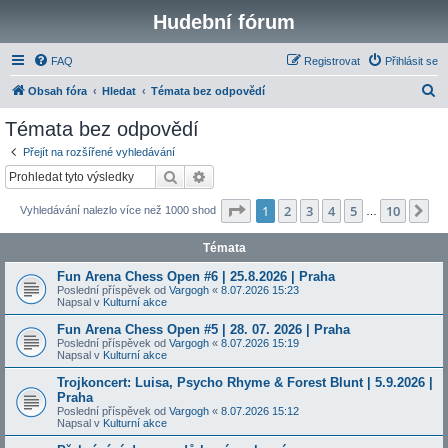
Hudební fórum
FAQ
Registrovat
Přihlásit se
H
Obsah fóra
Hledat
Témata bez odpovědí
l
Témata bez odpovědí
e
Přejít na rozšířené vyhledávání
d
Hledat
Pokročilé hledání
a
Stránka
1
z
10
1
2
3
4
5
10
Da
Vyhledávání nalezlo více než 1000 shod
t
…
Témata
Fun Arena Chess Open #6 | 25.8.2026 | Praha
Poslední příspěvek od
Vargogh
«
8.07.2026 15:23
Napsal v
Kulturní akce
Fun Arena Chess Open #5 | 28. 07. 2026 | Praha
Poslední příspěvek od
Vargogh
«
8.07.2026 15:19
Napsal v
Kulturní akce
Trojkoncert: Luisa, Psycho Rhyme & Forest Blunt | 5.9.2026 |
Praha
Poslední příspěvek od
Vargogh
«
8.07.2026 15:12
Napsal v
Kulturní akce