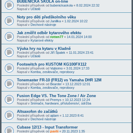
BUBENICKÁ ŠKOLA on-line
Poslední příspěvek od
bubenickaskola
«
8.02.2024 22:32
Napsal v
Učitelé
Noty pro děti předškolního věku
Poslední příspěvek od
Janillka
«
1.02.2024 10:22
Napsal v
Dechové nástroje
Jak změřit odběr kytarového efektu
Poslední příspěvek od
rotten77
«
14.01.2024 14:00
Napsal v
Kytarové efekty
Výuka hry na kytaru v Kladně
Poslední příspěvek od
Jiří Špalek
«
11.01.2024 23:41
Napsal v
Učitelé
Footswitch pro KUSTOM KG100FX112
Poslední příspěvek od
Vojtisimo
«
3.01.2024 17:33
Napsal v
Komba, zesilovače, reproboxy
Tonemaster FR-10 (FR12) vs Yamaha DHR 12M
Poslední příspěvek od
Bearder
«
13.12.2023 12:01
Napsal v
Komba, zesilovače, reproboxy
Fusion Edge VS. The Tone Zone / Air Zone
Poslední příspěvek od
Premys
«
10.12.2023 12:24
Napsal v
Snímače, hardware, příslušenství, údržba
Altsaxofon do začátků
Poslední příspěvek od
ajdam
«
1.12.2023 8:41
Napsal v
Dechové nástroje
Cubase 12/13 - Input Transformer
Poslední příspěvek od
pavlii
«
20.11.2023 1:35