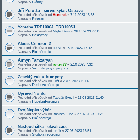
Napsal v
Články
Jiří Perutka - servis kytar, Ostrava
Poslední příspěvek od
Hendrek
«
7.11.2023 13:33
Napsal v
Kytaráři
Yamaha TRB1006J, TRB1005J
Poslední příspěvek od
MajlenBass
«
28.10.2023 22:13
Napsal v
Baskytary
Alesis Crimson 2
Poslední příspěvek od
pehve
«
18.10.2023 16:18
Napsal v
Bicí nástroje
Armyn Tamzaryan
Poslední příspěvek od
rotten77
«
2.10.2023 7:32
Napsal v
Vaše skupiny a projekty
Zaseklý cuk u trumpety
Poslední příspěvek od
Fořt
«
23.09.2023 15:06
Napsal v
Dechové nástroje
Úprava Profilu
Poslední příspěvek od
Tadeáš Svozil
«
13.08.2023 11:49
Napsal v
HudebníFórum.cz
Dvojšlapka výběr
Poslední příspěvek od
Banjista Kuba
«
27.07.2023 19:23
Napsal v
Bicí nástroje
Naslouchátka - ekvalizace
Poslední příspěvek od
tomík
«
27.07.2023 16:51
Napsal v
Studio a recording