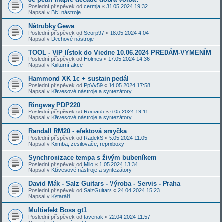
Poslední příspěvek od
cermja
«
31.05.2024 19:32
Napsal v
Bicí nástroje
Nátrubky Gewa
Poslední příspěvek od
Scorp97
«
18.05.2024 4:04
Napsal v
Dechové nástroje
TOOL - VIP lístok do Viedne 10.06.2024 PREDÁM-VYMENÍM
Poslední příspěvek od
Holmes
«
17.05.2024 14:36
Napsal v
Kulturní akce
Hammond XK 1c + sustain pedál
Poslední příspěvek od
PpVv59
«
14.05.2024 17:58
Napsal v
Klávesové nástroje a syntezátory
Ringway PDP220
Poslední příspěvek od
Roman5
«
6.05.2024 19:11
Napsal v
Klávesové nástroje a syntezátory
Randall RM20 - efektová smyčka
Poslední příspěvek od
RadekS
«
5.05.2024 11:05
Napsal v
Komba, zesilovače, reproboxy
Synchronizace tempa s živým bubeníkem
Poslední příspěvek od
Milo
«
1.05.2024 13:34
Napsal v
Klávesové nástroje a syntezátory
David Mák - Salz Guitars - Výroba - Servis - Praha
Poslední příspěvek od
SalzGuitars
«
24.04.2024 15:23
Napsal v
Kytaráři
Multiefekt Boss gt1
Poslední příspěvek od
tavenak
«
22.04.2024 11:57