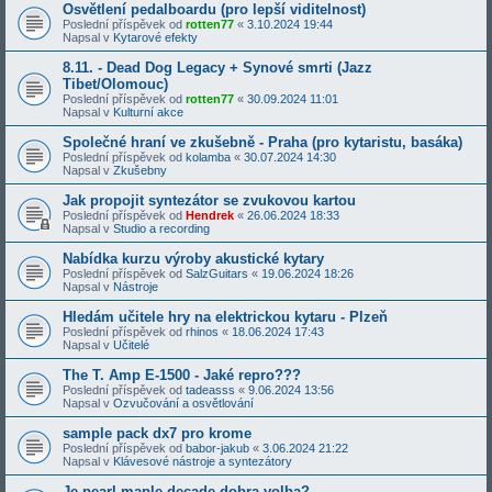
Osvětlení pedalboardu (pro lepší viditelnost)
Poslední příspěvek od
rotten77
«
3.10.2024 19:44
Napsal v
Kytarové efekty
8.11. - Dead Dog Legacy + Synové smrti (Jazz
Tibet/Olomouc)
Poslední příspěvek od
rotten77
«
30.09.2024 11:01
Napsal v
Kulturní akce
Společné hraní ve zkušebně - Praha (pro kytaristu, basáka)
Poslední příspěvek od
kolamba
«
30.07.2024 14:30
Napsal v
Zkušebny
Jak propojit syntezátor se zvukovou kartou
Poslední příspěvek od
Hendrek
«
26.06.2024 18:33
Napsal v
Studio a recording
Nabídka kurzu výroby akustické kytary
Poslední příspěvek od
SalzGuitars
«
19.06.2024 18:26
Napsal v
Nástroje
Hledám učitele hry na elektrickou kytaru - Plzeň
Poslední příspěvek od
rhinos
«
18.06.2024 17:43
Napsal v
Učitelé
The T. Amp E-1500 - Jaké repro???
Poslední příspěvek od
tadeasss
«
9.06.2024 13:56
Napsal v
Ozvučování a osvětlování
sample pack dx7 pro krome
Poslední příspěvek od
babor-jakub
«
3.06.2024 21:22
Napsal v
Klávesové nástroje a syntezátory
Je pearl maple decade dobra volba?