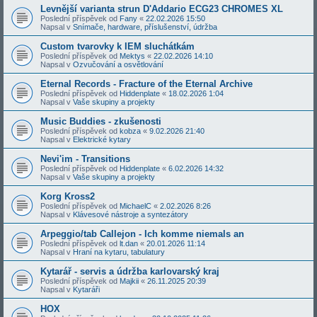
Levnější varianta strun D'Addario ECG23 CHROMES XL
Poslední příspěvek od
Fany
«
22.02.2026 15:50
Napsal v
Snímače, hardware, příslušenství, údržba
Custom tvarovky k IEM sluchátkám
Poslední příspěvek od
Mektys
«
22.02.2026 14:10
Napsal v
Ozvučování a osvětlování
Eternal Records - Fracture of the Eternal Archive
Poslední příspěvek od
Hiddenplate
«
18.02.2026 1:04
Napsal v
Vaše skupiny a projekty
Music Buddies - zkušenosti
Poslední příspěvek od
kobza
«
9.02.2026 21:40
Napsal v
Elektrické kytary
Nevi'im - Transitions
Poslední příspěvek od
Hiddenplate
«
6.02.2026 14:32
Napsal v
Vaše skupiny a projekty
Korg Kross2
Poslední příspěvek od
MichaelC
«
2.02.2026 8:26
Napsal v
Klávesové nástroje a syntezátory
Arpeggio/tab Callejon - Ich komme niemals an
Poslední příspěvek od
lt.dan
«
20.01.2026 11:14
Napsal v
Hraní na kytaru, tabulatury
Kytarář - servis a údržba karlovarský kraj
Poslední příspěvek od
Majkii
«
26.11.2025 20:39
Napsal v
Kytaráři
HOX