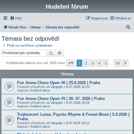
Hudební fórum
FAQ
Registrovat
Přihlásit se
H
Obsah fóra
Hledat
Témata bez odpovědí
l
Témata bez odpovědí
e
Přejít na rozšířené vyhledávání
d
Hledat
Pokročilé hledání
a
Stránka
1
z
10
1
2
3
4
5
10
Da
Vyhledávání nalezlo více než 1000 shod
t
…
Témata
Fun Arena Chess Open #6 | 25.8.2026 | Praha
Poslední příspěvek od
Vargogh
«
8.07.2026 15:23
Napsal v
Kulturní akce
Fun Arena Chess Open #5 | 28. 07. 2026 | Praha
Poslední příspěvek od
Vargogh
«
8.07.2026 15:19
Napsal v
Kulturní akce
Trojkoncert: Luisa, Psycho Rhyme & Forest Blunt | 5.9.2026 |
Praha
Poslední příspěvek od
Vargogh
«
8.07.2026 15:12
Napsal v
Kulturní akce