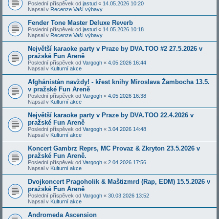
Poslední příspěvek od
jastud
«
14.05.2026 10:20
Napsal v
Recenze Vaší výbavy
Fender Tone Master Deluxe Reverb
Poslední příspěvek od
jastud
«
14.05.2026 10:18
Napsal v
Recenze Vaší výbavy
Největší karaoke party v Praze by DVA.TOO #2 27.5.2026 v
pražské Fun Areně
Poslední příspěvek od
Vargogh
«
4.05.2026 16:44
Napsal v
Kulturní akce
Afghánistán navždy! - křest knihy Miroslava Žambocha 13.5.
v pražské Fun Areně
Poslední příspěvek od
Vargogh
«
4.05.2026 16:38
Napsal v
Kulturní akce
Největší karaoke party v Praze by DVA.TOO 22.4.2026 v
pražské Fun Areně
Poslední příspěvek od
Vargogh
«
3.04.2026 14:48
Napsal v
Kulturní akce
Koncert Gambrz Reprs, MC Provaz & Zkryton 23.5.2026 v
pražské Fun Areně.
Poslední příspěvek od
Vargogh
«
2.04.2026 17:56
Napsal v
Kulturní akce
Dvojkoncert Pragoholik & Maštizmrd (Rap, EDM) 15.5.2026 v
pražské Fun Areně
Poslední příspěvek od
Vargogh
«
30.03.2026 13:52
Napsal v
Kulturní akce
Andromeda Ascension