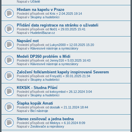
Napsal v
Učitelé
Hledam na kapelu v Praze
Poslední příspěvek od
Kris
«
2.04.2025 19:14
Napsal v
Skupiny a hudebníci
Přidání data registrace na stránku o uživateli
Poslední příspěvek od
filo01
«
29.03.2025 15:41
Napsal v
HudebníBazar.cz
Napsání not
Poslední příspěvek od
Lukyn2000
«
12.03.2025 15:20
Napsal v
Klávesové nástroje a syntezátory
Medeli DP260 problém s Midi
Poslední příspěvek od
Jenny316
«
5.03.2025 16:43
Napsal v
Klávesové nástroje a syntezátory
Založení folk/ambient kapely inspirované Severem
Poslední příspěvek od
Freya91
«
30.01.2025 21:34
Napsal v
Skupiny a hudebníci
K€K$íK - Studna Přání
Poslední příspěvek od
keksymbol
«
26.12.2024 3:04
Napsal v
Skupiny a hudebníci
Šlapka kopák Amati
Poslední příspěvek od
dostalk
«
21.11.2024 18:44
Napsal v
Bicí nástroje
Stereo zesilovač a jedna bedna
Poslední příspěvek od
Mektys
«
6.10.2024 8:09
Napsal v
Zesilovače a reproboxy