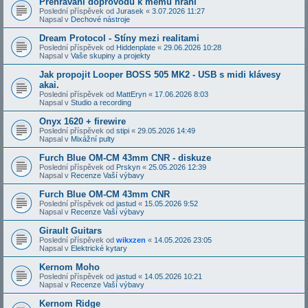
Přehrávání doprovodů k mému hraní
Poslední příspěvek od
Jurasek
«
3.07.2026 11:27
Napsal v
Dechové nástroje
Dream Protocol - Stíny mezi realitami
Poslední příspěvek od
Hiddenplate
«
29.06.2026 10:28
Napsal v
Vaše skupiny a projekty
Jak propojit Looper BOSS 505 MK2 - USB s midi klávesy
akai.
Poslední příspěvek od
MattEryn
«
17.06.2026 8:03
Napsal v
Studio a recording
Onyx 1620 + firewire
Poslední příspěvek od
stipi
«
29.05.2026 14:49
Napsal v
Mixážní pulty
Furch Blue OM-CM 43mm CNR - diskuze
Poslední příspěvek od
Prskyn
«
25.05.2026 12:39
Napsal v
Recenze Vaší výbavy
Furch Blue OM-CM 43mm CNR
Poslední příspěvek od
jastud
«
15.05.2026 9:52
Napsal v
Recenze Vaší výbavy
Girault Guitars
Poslední příspěvek od
wikxzen
«
14.05.2026 23:05
Napsal v
Elektrické kytary
Kernom Moho
Poslední příspěvek od
jastud
«
14.05.2026 10:21
Napsal v
Recenze Vaší výbavy
Kernom Ridge