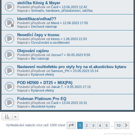
stolička König & Meyer
Poslední příspěvek od
Čavli
«
13.06.2023 12:42
Napsal v
Snímače, hardware, příslušenství, údržba
Identifikace/odhad??
Poslední příspěvek od
Mavd
«
12.06.2023 17:55
Napsal v
Dechové nástroje
Nesedící čepy v trussu
Poslední příspěvek od
klosto
«
1.06.2023 21:53
Napsal v
Ozvučování a osvětlování
Olejování cajónu
Poslední příspěvek od
Jezour7
«
30.05.2023 9:59
Napsal v
Bicí nástroje
Nastavení multiefektu pro styly hry na el.akustickou kytaru
Poslední příspěvek od
Samson_PH
«
23.05.2023 15:14
Napsal v
Kytarové efekty
POD HD500 + DT25 + MIX(PA)
Poslední příspěvek od
Jakub T.
«
8.05.2023 17:15
Napsal v
Kytarové efekty
Fishman Platinum Pro EQ
Poslední příspěvek od
Čavli
«
13.04.2023 15:31
Napsal v
Akustické kytary
Stránka
1
z
10
1
2
3
4
5
10
Da
Vyhledávání nalezlo více než 1000 shod
…