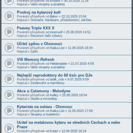
Poslední příspěvek od
krudox
«
30.10.2025 11:26
Napsal v
Vaše skupiny a projekty
Postroj na kytarový kufr
Poslední příspěvek od
jbiker
«
22.10.2025 13:04
Napsal v
Snímače, hardware, příslušenství, údržba
Peavey Triple XXX II
Poslední příspěvek od
innerself
«
25.08.2025 14:51
Napsal v
Recenze Vaší výbavy
Učitel zpěvu v Olomouci
Poslední příspěvek od
Katka List
«
11.08.2025 18:34
Napsal v
Zpěv
VIII Memory Refresh
Poslední příspěvek od
Hiddenplate
«
21.07.2025 4:59
Napsal v
Vaše skupiny a projekty
Nejlepší reproduktory do 60 tisíc pro DJe
Poslední příspěvek od
ladik_csb
«
9.07.2025 9:59
Napsal v
Zesilovače a reproboxy
Akce u Celemony - Melodyne
Poslední příspěvek od
kelley
«
25.06.2025 19:54
Napsal v
Studio a recording
Kytarista na oslavu - Olomouc
Poslední příspěvek od
Katka List
«
11.05.2025 17:59
Napsal v
Skupiny a hudebníci
Ucitel na metalovou kytaru ve strednich Cechach a nebo
Praze
Poslední příspěvek od
lt.dan
«
12.04.2025 16:24