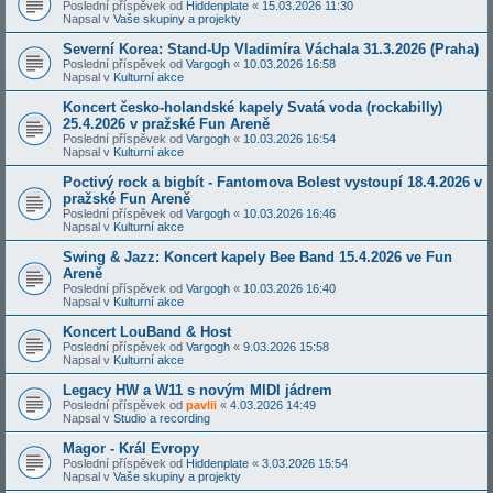
Poslední příspěvek od
Hiddenplate
«
15.03.2026 11:30
Napsal v
Vaše skupiny a projekty
Severní Korea: Stand-Up Vladimíra Váchala 31.3.2026 (Praha)
Poslední příspěvek od
Vargogh
«
10.03.2026 16:58
Napsal v
Kulturní akce
Koncert česko-holandské kapely Svatá voda (rockabilly)
25.4.2026 v pražské Fun Areně
Poslední příspěvek od
Vargogh
«
10.03.2026 16:54
Napsal v
Kulturní akce
Poctivý rock a bigbít - Fantomova Bolest vystoupí 18.4.2026 v
pražské Fun Areně
Poslední příspěvek od
Vargogh
«
10.03.2026 16:46
Napsal v
Kulturní akce
Swing & Jazz: Koncert kapely Bee Band 15.4.2026 ve Fun
Areně
Poslední příspěvek od
Vargogh
«
10.03.2026 16:40
Napsal v
Kulturní akce
Koncert LouBand & Host
Poslední příspěvek od
Vargogh
«
9.03.2026 15:58
Napsal v
Kulturní akce
Legacy HW a W11 s novým MIDI jádrem
Poslední příspěvek od
pavlii
«
4.03.2026 14:49
Napsal v
Studio a recording
Magor - Král Evropy
Poslední příspěvek od
Hiddenplate
«
3.03.2026 15:54
Napsal v
Vaše skupiny a projekty