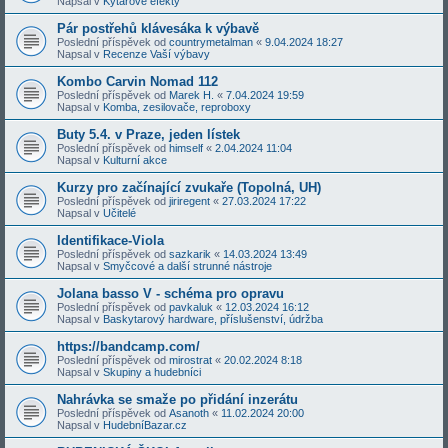
Napsal v
Kytarové efekty
Pár postřehů klávesáka k výbavě
Poslední příspěvek od
countrymetalman
«
9.04.2024 18:27
Napsal v
Recenze Vaší výbavy
Kombo Carvin Nomad 112
Poslední příspěvek od
Marek H.
«
7.04.2024 19:59
Napsal v
Komba, zesilovače, reproboxy
Buty 5.4. v Praze, jeden lístek
Poslední příspěvek od
himself
«
2.04.2024 11:04
Napsal v
Kulturní akce
Kurzy pro začínající zvukaře (Topolná, UH)
Poslední příspěvek od
jiriregent
«
27.03.2024 17:22
Napsal v
Učitelé
Identifikace-Viola
Poslední příspěvek od
sazkarik
«
14.03.2024 13:49
Napsal v
Smyčcové a další strunné nástroje
Jolana basso V - schéma pro opravu
Poslední příspěvek od
pavkaluk
«
12.03.2024 16:12
Napsal v
Baskytarový hardware, příslušenství, údržba
https://bandcamp.com/
Poslední příspěvek od
mirostrat
«
20.02.2024 8:18
Napsal v
Skupiny a hudebníci
Nahrávka se smaže po přidání inzerátu
Poslední příspěvek od
Asanoth
«
11.02.2024 20:00
Napsal v
HudebníBazar.cz