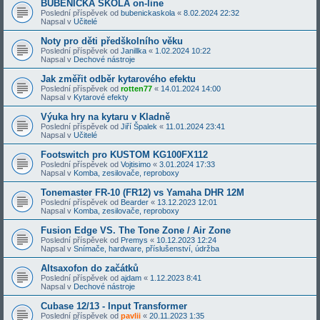
BUBENICKÁ ŠKOLA on-line
Poslední příspěvek od
bubenickaskola
«
8.02.2024 22:32
Napsal v
Učitelé
Noty pro děti předškolního věku
Poslední příspěvek od
Janillka
«
1.02.2024 10:22
Napsal v
Dechové nástroje
Jak změřit odběr kytarového efektu
Poslední příspěvek od
rotten77
«
14.01.2024 14:00
Napsal v
Kytarové efekty
Výuka hry na kytaru v Kladně
Poslední příspěvek od
Jiří Špalek
«
11.01.2024 23:41
Napsal v
Učitelé
Footswitch pro KUSTOM KG100FX112
Poslední příspěvek od
Vojtisimo
«
3.01.2024 17:33
Napsal v
Komba, zesilovače, reproboxy
Tonemaster FR-10 (FR12) vs Yamaha DHR 12M
Poslední příspěvek od
Bearder
«
13.12.2023 12:01
Napsal v
Komba, zesilovače, reproboxy
Fusion Edge VS. The Tone Zone / Air Zone
Poslední příspěvek od
Premys
«
10.12.2023 12:24
Napsal v
Snímače, hardware, příslušenství, údržba
Altsaxofon do začátků
Poslední příspěvek od
ajdam
«
1.12.2023 8:41
Napsal v
Dechové nástroje
Cubase 12/13 - Input Transformer
Poslední příspěvek od
pavlii
«
20.11.2023 1:35