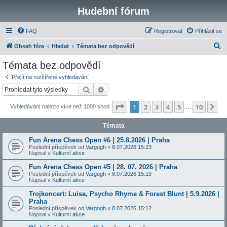
Hudební fórum
FAQ
Registrovat
Přihlásit se
H
Obsah fóra
Hledat
Témata bez odpovědí
l
Témata bez odpovědí
e
Přejít na rozšířené vyhledávání
d
Hledat
Pokročilé hledání
a
Stránka
1
z
10
1
2
3
4
5
10
Da
Vyhledávání nalezlo více než 1000 shod
t
…
Témata
Fun Arena Chess Open #6 | 25.8.2026 | Praha
Poslední příspěvek od
Vargogh
«
8.07.2026 15:23
Napsal v
Kulturní akce
Fun Arena Chess Open #5 | 28. 07. 2026 | Praha
Poslední příspěvek od
Vargogh
«
8.07.2026 15:19
Napsal v
Kulturní akce
Trojkoncert: Luisa, Psycho Rhyme & Forest Blunt | 5.9.2026 |
Praha
Poslední příspěvek od
Vargogh
«
8.07.2026 15:12
Napsal v
Kulturní akce