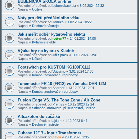
BUBENICKÁ ŠKOLA on-line
Poslední příspěvek od
bubenickaskola
«
8.02.2024 22:32
Napsal v
Učitelé
Noty pro děti předškolního věku
Poslední příspěvek od
Janillka
«
1.02.2024 10:22
Napsal v
Dechové nástroje
Jak změřit odběr kytarového efektu
Poslední příspěvek od
rotten77
«
14.01.2024 14:00
Napsal v
Kytarové efekty
Výuka hry na kytaru v Kladně
Poslední příspěvek od
Jiří Špalek
«
11.01.2024 23:41
Napsal v
Učitelé
Footswitch pro KUSTOM KG100FX112
Poslední příspěvek od
Vojtisimo
«
3.01.2024 17:33
Napsal v
Komba, zesilovače, reproboxy
Tonemaster FR-10 (FR12) vs Yamaha DHR 12M
Poslední příspěvek od
Bearder
«
13.12.2023 12:01
Napsal v
Komba, zesilovače, reproboxy
Fusion Edge VS. The Tone Zone / Air Zone
Poslední příspěvek od
Premys
«
10.12.2023 12:24
Napsal v
Snímače, hardware, příslušenství, údržba
Altsaxofon do začátků
Poslední příspěvek od
ajdam
«
1.12.2023 8:41
Napsal v
Dechové nástroje
Cubase 12/13 - Input Transformer
Poslední příspěvek od
pavlii
«
20.11.2023 1:35