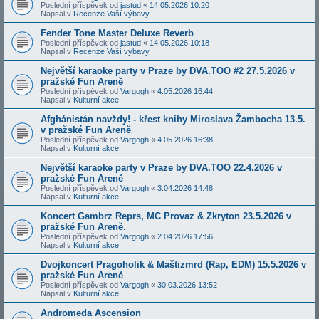
Poslední příspěvek od
jastud
«
14.05.2026 10:20
Napsal v
Recenze Vaší výbavy
Fender Tone Master Deluxe Reverb
Poslední příspěvek od
jastud
«
14.05.2026 10:18
Napsal v
Recenze Vaší výbavy
Největší karaoke party v Praze by DVA.TOO #2 27.5.2026 v
pražské Fun Areně
Poslední příspěvek od
Vargogh
«
4.05.2026 16:44
Napsal v
Kulturní akce
Afghánistán navždy! - křest knihy Miroslava Žambocha 13.5.
v pražské Fun Areně
Poslední příspěvek od
Vargogh
«
4.05.2026 16:38
Napsal v
Kulturní akce
Největší karaoke party v Praze by DVA.TOO 22.4.2026 v
pražské Fun Areně
Poslední příspěvek od
Vargogh
«
3.04.2026 14:48
Napsal v
Kulturní akce
Koncert Gambrz Reprs, MC Provaz & Zkryton 23.5.2026 v
pražské Fun Areně.
Poslední příspěvek od
Vargogh
«
2.04.2026 17:56
Napsal v
Kulturní akce
Dvojkoncert Pragoholik & Maštizmrd (Rap, EDM) 15.5.2026 v
pražské Fun Areně
Poslední příspěvek od
Vargogh
«
30.03.2026 13:52
Napsal v
Kulturní akce
Andromeda Ascension