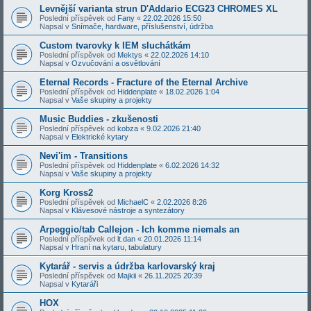
Levnější varianta strun D'Addario ECG23 CHROMES XL
Poslední příspěvek od
Fany
«
22.02.2026 15:50
Napsal v
Snímače, hardware, příslušenství, údržba
Custom tvarovky k IEM sluchátkám
Poslední příspěvek od
Mektys
«
22.02.2026 14:10
Napsal v
Ozvučování a osvětlování
Eternal Records - Fracture of the Eternal Archive
Poslední příspěvek od
Hiddenplate
«
18.02.2026 1:04
Napsal v
Vaše skupiny a projekty
Music Buddies - zkušenosti
Poslední příspěvek od
kobza
«
9.02.2026 21:40
Napsal v
Elektrické kytary
Nevi'im - Transitions
Poslední příspěvek od
Hiddenplate
«
6.02.2026 14:32
Napsal v
Vaše skupiny a projekty
Korg Kross2
Poslední příspěvek od
MichaelC
«
2.02.2026 8:26
Napsal v
Klávesové nástroje a syntezátory
Arpeggio/tab Callejon - Ich komme niemals an
Poslední příspěvek od
lt.dan
«
20.01.2026 11:14
Napsal v
Hraní na kytaru, tabulatury
Kytarář - servis a údržba karlovarský kraj
Poslední příspěvek od
Majkii
«
26.11.2025 20:39
Napsal v
Kytaráři
HOX