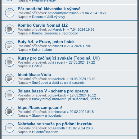
Napsal v
Kytarové efekty
Pár postřehů klávesáka k výbavě
Poslední příspěvek od
countrymetalman
«
9.04.2024 18:27
Napsal v
Recenze Vaší výbavy
Kombo Carvin Nomad 112
Poslední příspěvek od
Marek H.
«
7.04.2024 19:59
Napsal v
Komba, zesilovače, reproboxy
Buty 5.4. v Praze, jeden lístek
Poslední příspěvek od
himself
«
2.04.2024 11:04
Napsal v
Kulturní akce
Kurzy pro začínající zvukaře (Topolná, UH)
Poslední příspěvek od
jiriregent
«
27.03.2024 17:22
Napsal v
Učitelé
Identifikace-Viola
Poslední příspěvek od
sazkarik
«
14.03.2024 13:49
Napsal v
Smyčcové a další strunné nástroje
Jolana basso V - schéma pro opravu
Poslední příspěvek od
pavkaluk
«
12.03.2024 16:12
Napsal v
Baskytarový hardware, příslušenství, údržba
https://bandcamp.com/
Poslední příspěvek od
mirostrat
«
20.02.2024 8:18
Napsal v
Skupiny a hudebníci
Nahrávka se smaže po přidání inzerátu
Poslední příspěvek od
Asanoth
«
11.02.2024 20:00
Napsal v
HudebníBazar.cz