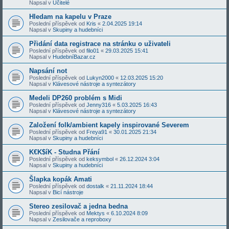
Napsal v
Učitelé
Hledam na kapelu v Praze
Poslední příspěvek od
Kris
«
2.04.2025 19:14
Napsal v
Skupiny a hudebníci
Přidání data registrace na stránku o uživateli
Poslední příspěvek od
filo01
«
29.03.2025 15:41
Napsal v
HudebníBazar.cz
Napsání not
Poslední příspěvek od
Lukyn2000
«
12.03.2025 15:20
Napsal v
Klávesové nástroje a syntezátory
Medeli DP260 problém s Midi
Poslední příspěvek od
Jenny316
«
5.03.2025 16:43
Napsal v
Klávesové nástroje a syntezátory
Založení folk/ambient kapely inspirované Severem
Poslední příspěvek od
Freya91
«
30.01.2025 21:34
Napsal v
Skupiny a hudebníci
K€K$íK - Studna Přání
Poslední příspěvek od
keksymbol
«
26.12.2024 3:04
Napsal v
Skupiny a hudebníci
Šlapka kopák Amati
Poslední příspěvek od
dostalk
«
21.11.2024 18:44
Napsal v
Bicí nástroje
Stereo zesilovač a jedna bedna
Poslední příspěvek od
Mektys
«
6.10.2024 8:09
Napsal v
Zesilovače a reproboxy