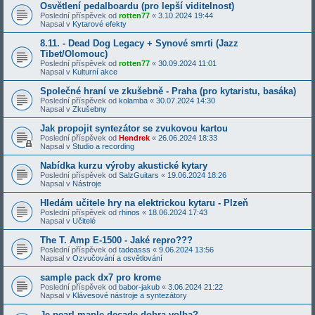
Osvětlení pedalboardu (pro lepší viditelnost)
Poslední příspěvek od
rotten77
«
3.10.2024 19:44
Napsal v
Kytarové efekty
8.11. - Dead Dog Legacy + Synové smrti (Jazz
Tibet/Olomouc)
Poslední příspěvek od
rotten77
«
30.09.2024 11:01
Napsal v
Kulturní akce
Společné hraní ve zkušebně - Praha (pro kytaristu, basáka)
Poslední příspěvek od
kolamba
«
30.07.2024 14:30
Napsal v
Zkušebny
Jak propojit syntezátor se zvukovou kartou
Poslední příspěvek od
Hendrek
«
26.06.2024 18:33
Napsal v
Studio a recording
Nabídka kurzu výroby akustické kytary
Poslední příspěvek od
SalzGuitars
«
19.06.2024 18:26
Napsal v
Nástroje
Hledám učitele hry na elektrickou kytaru - Plzeň
Poslední příspěvek od
rhinos
«
18.06.2024 17:43
Napsal v
Učitelé
The T. Amp E-1500 - Jaké repro???
Poslední příspěvek od
tadeasss
«
9.06.2024 13:56
Napsal v
Ozvučování a osvětlování
sample pack dx7 pro krome
Poslední příspěvek od
babor-jakub
«
3.06.2024 21:22
Napsal v
Klávesové nástroje a syntezátory
Je pearl maple decade dobra volba?