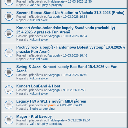
Poslední příspěvek od
Hiddenplate
«
15.03.2026 11:30
Napsal v
Vaše skupiny a projekty
Severní Korea: Stand-Up Vladimíra Váchala 31.3.2026 (Praha)
Poslední příspěvek od
Vargogh
«
10.03.2026 16:58
Napsal v
Kulturní akce
Koncert česko-holandské kapely Svatá voda (rockabilly)
25.4.2026 v pražské Fun Areně
Poslední příspěvek od
Vargogh
«
10.03.2026 16:54
Napsal v
Kulturní akce
Poctivý rock a bigbít - Fantomova Bolest vystoupí 18.4.2026 v
pražské Fun Areně
Poslední příspěvek od
Vargogh
«
10.03.2026 16:46
Napsal v
Kulturní akce
Swing & Jazz: Koncert kapely Bee Band 15.4.2026 ve Fun
Areně
Poslední příspěvek od
Vargogh
«
10.03.2026 16:40
Napsal v
Kulturní akce
Koncert LouBand & Host
Poslední příspěvek od
Vargogh
«
9.03.2026 15:58
Napsal v
Kulturní akce
Legacy HW a W11 s novým MIDI jádrem
Poslední příspěvek od
pavlii
«
4.03.2026 14:49
Napsal v
Studio a recording
Magor - Král Evropy
Poslední příspěvek od
Hiddenplate
«
3.03.2026 15:54
Napsal v
Vaše skupiny a projekty