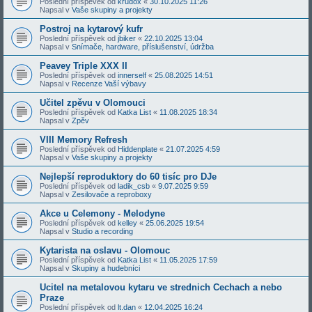
Poslední příspěvek od
krudox
«
30.10.2025 11:26
Napsal v
Vaše skupiny a projekty
Postroj na kytarový kufr
Poslední příspěvek od
jbiker
«
22.10.2025 13:04
Napsal v
Snímače, hardware, příslušenství, údržba
Peavey Triple XXX II
Poslední příspěvek od
innerself
«
25.08.2025 14:51
Napsal v
Recenze Vaší výbavy
Učitel zpěvu v Olomouci
Poslední příspěvek od
Katka List
«
11.08.2025 18:34
Napsal v
Zpěv
VIII Memory Refresh
Poslední příspěvek od
Hiddenplate
«
21.07.2025 4:59
Napsal v
Vaše skupiny a projekty
Nejlepší reproduktory do 60 tisíc pro DJe
Poslední příspěvek od
ladik_csb
«
9.07.2025 9:59
Napsal v
Zesilovače a reproboxy
Akce u Celemony - Melodyne
Poslední příspěvek od
kelley
«
25.06.2025 19:54
Napsal v
Studio a recording
Kytarista na oslavu - Olomouc
Poslední příspěvek od
Katka List
«
11.05.2025 17:59
Napsal v
Skupiny a hudebníci
Ucitel na metalovou kytaru ve strednich Cechach a nebo
Praze
Poslední příspěvek od
lt.dan
«
12.04.2025 16:24