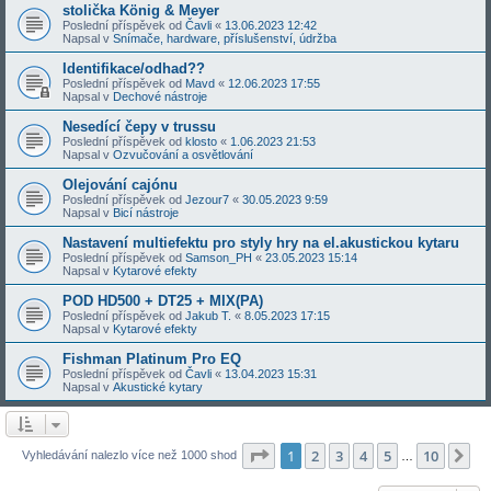
stolička König & Meyer
Poslední příspěvek od
Čavli
«
13.06.2023 12:42
Napsal v
Snímače, hardware, příslušenství, údržba
Identifikace/odhad??
Poslední příspěvek od
Mavd
«
12.06.2023 17:55
Napsal v
Dechové nástroje
Nesedící čepy v trussu
Poslední příspěvek od
klosto
«
1.06.2023 21:53
Napsal v
Ozvučování a osvětlování
Olejování cajónu
Poslední příspěvek od
Jezour7
«
30.05.2023 9:59
Napsal v
Bicí nástroje
Nastavení multiefektu pro styly hry na el.akustickou kytaru
Poslední příspěvek od
Samson_PH
«
23.05.2023 15:14
Napsal v
Kytarové efekty
POD HD500 + DT25 + MIX(PA)
Poslední příspěvek od
Jakub T.
«
8.05.2023 17:15
Napsal v
Kytarové efekty
Fishman Platinum Pro EQ
Poslední příspěvek od
Čavli
«
13.04.2023 15:31
Napsal v
Akustické kytary
Stránka
1
z
10
1
2
3
4
5
10
Da
Vyhledávání nalezlo více než 1000 shod
…