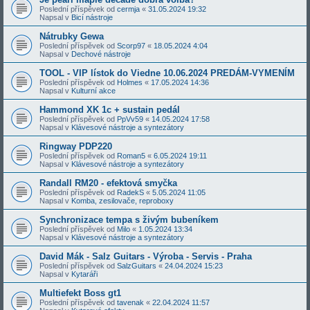
Poslední příspěvek od
cermja
«
31.05.2024 19:32
Napsal v
Bicí nástroje
Nátrubky Gewa
Poslední příspěvek od
Scorp97
«
18.05.2024 4:04
Napsal v
Dechové nástroje
TOOL - VIP lístok do Viedne 10.06.2024 PREDÁM-VYMENÍM
Poslední příspěvek od
Holmes
«
17.05.2024 14:36
Napsal v
Kulturní akce
Hammond XK 1c + sustain pedál
Poslední příspěvek od
PpVv59
«
14.05.2024 17:58
Napsal v
Klávesové nástroje a syntezátory
Ringway PDP220
Poslední příspěvek od
Roman5
«
6.05.2024 19:11
Napsal v
Klávesové nástroje a syntezátory
Randall RM20 - efektová smyčka
Poslední příspěvek od
RadekS
«
5.05.2024 11:05
Napsal v
Komba, zesilovače, reproboxy
Synchronizace tempa s živým bubeníkem
Poslední příspěvek od
Milo
«
1.05.2024 13:34
Napsal v
Klávesové nástroje a syntezátory
David Mák - Salz Guitars - Výroba - Servis - Praha
Poslední příspěvek od
SalzGuitars
«
24.04.2024 15:23
Napsal v
Kytaráři
Multiefekt Boss gt1
Poslední příspěvek od
tavenak
«
22.04.2024 11:57