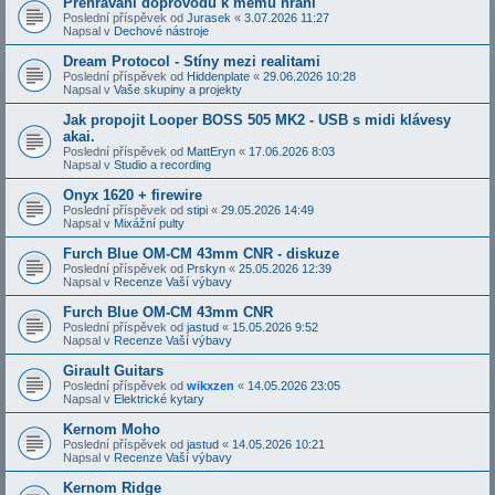
Přehrávání doprovodů k mému hraní
Poslední příspěvek od
Jurasek
«
3.07.2026 11:27
Napsal v
Dechové nástroje
Dream Protocol - Stíny mezi realitami
Poslední příspěvek od
Hiddenplate
«
29.06.2026 10:28
Napsal v
Vaše skupiny a projekty
Jak propojit Looper BOSS 505 MK2 - USB s midi klávesy
akai.
Poslední příspěvek od
MattEryn
«
17.06.2026 8:03
Napsal v
Studio a recording
Onyx 1620 + firewire
Poslední příspěvek od
stipi
«
29.05.2026 14:49
Napsal v
Mixážní pulty
Furch Blue OM-CM 43mm CNR - diskuze
Poslední příspěvek od
Prskyn
«
25.05.2026 12:39
Napsal v
Recenze Vaší výbavy
Furch Blue OM-CM 43mm CNR
Poslední příspěvek od
jastud
«
15.05.2026 9:52
Napsal v
Recenze Vaší výbavy
Girault Guitars
Poslední příspěvek od
wikxzen
«
14.05.2026 23:05
Napsal v
Elektrické kytary
Kernom Moho
Poslední příspěvek od
jastud
«
14.05.2026 10:21
Napsal v
Recenze Vaší výbavy
Kernom Ridge