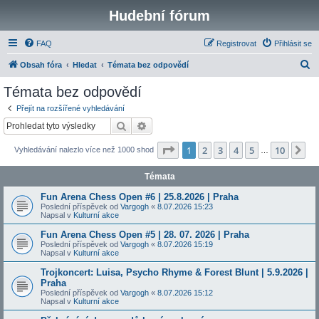
Hudební fórum
FAQ
Registrovat
Přihlásit se
H
Obsah fóra
Hledat
Témata bez odpovědí
l
Témata bez odpovědí
e
Přejít na rozšířené vyhledávání
d
Hledat
Pokročilé hledání
a
Stránka
1
z
10
1
2
3
4
5
10
Da
Vyhledávání nalezlo více než 1000 shod
t
…
Témata
Fun Arena Chess Open #6 | 25.8.2026 | Praha
Poslední příspěvek od
Vargogh
«
8.07.2026 15:23
Napsal v
Kulturní akce
Fun Arena Chess Open #5 | 28. 07. 2026 | Praha
Poslední příspěvek od
Vargogh
«
8.07.2026 15:19
Napsal v
Kulturní akce
Trojkoncert: Luisa, Psycho Rhyme & Forest Blunt | 5.9.2026 |
Praha
Poslední příspěvek od
Vargogh
«
8.07.2026 15:12
Napsal v
Kulturní akce