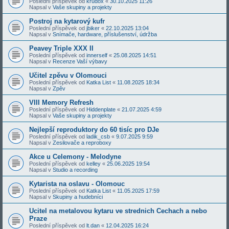
Poslední příspěvek od
krudox
«
30.10.2025 11:26
Napsal v
Vaše skupiny a projekty
Postroj na kytarový kufr
Poslední příspěvek od
jbiker
«
22.10.2025 13:04
Napsal v
Snímače, hardware, příslušenství, údržba
Peavey Triple XXX II
Poslední příspěvek od
innerself
«
25.08.2025 14:51
Napsal v
Recenze Vaší výbavy
Učitel zpěvu v Olomouci
Poslední příspěvek od
Katka List
«
11.08.2025 18:34
Napsal v
Zpěv
VIII Memory Refresh
Poslední příspěvek od
Hiddenplate
«
21.07.2025 4:59
Napsal v
Vaše skupiny a projekty
Nejlepší reproduktory do 60 tisíc pro DJe
Poslední příspěvek od
ladik_csb
«
9.07.2025 9:59
Napsal v
Zesilovače a reproboxy
Akce u Celemony - Melodyne
Poslední příspěvek od
kelley
«
25.06.2025 19:54
Napsal v
Studio a recording
Kytarista na oslavu - Olomouc
Poslední příspěvek od
Katka List
«
11.05.2025 17:59
Napsal v
Skupiny a hudebníci
Ucitel na metalovou kytaru ve strednich Cechach a nebo
Praze
Poslední příspěvek od
lt.dan
«
12.04.2025 16:24