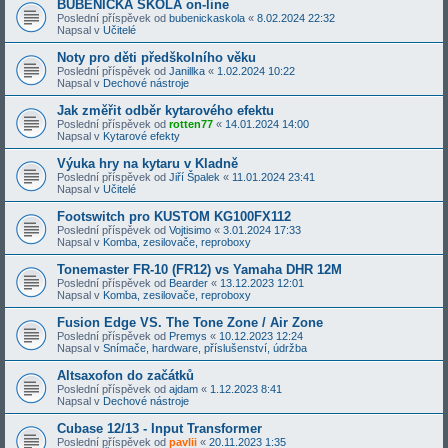
BUBENICKÁ ŠKOLA on-line
Poslední příspěvek od
bubenickaskola
«
8.02.2024 22:32
Napsal v
Učitelé
Noty pro děti předškolního věku
Poslední příspěvek od
Janillka
«
1.02.2024 10:22
Napsal v
Dechové nástroje
Jak změřit odběr kytarového efektu
Poslední příspěvek od
rotten77
«
14.01.2024 14:00
Napsal v
Kytarové efekty
Výuka hry na kytaru v Kladně
Poslední příspěvek od
Jiří Špalek
«
11.01.2024 23:41
Napsal v
Učitelé
Footswitch pro KUSTOM KG100FX112
Poslední příspěvek od
Vojtisimo
«
3.01.2024 17:33
Napsal v
Komba, zesilovače, reproboxy
Tonemaster FR-10 (FR12) vs Yamaha DHR 12M
Poslední příspěvek od
Bearder
«
13.12.2023 12:01
Napsal v
Komba, zesilovače, reproboxy
Fusion Edge VS. The Tone Zone / Air Zone
Poslední příspěvek od
Premys
«
10.12.2023 12:24
Napsal v
Snímače, hardware, příslušenství, údržba
Altsaxofon do začátků
Poslední příspěvek od
ajdam
«
1.12.2023 8:41
Napsal v
Dechové nástroje
Cubase 12/13 - Input Transformer
Poslední příspěvek od
pavlii
«
20.11.2023 1:35