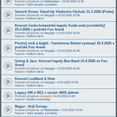
Poslední příspěvek od
Hiddenplate
«
15.03.2026 11:30
Napsal v
Vaše skupiny a projekty
Severní Korea: Stand-Up Vladimíra Váchala 31.3.2026 (Praha)
Poslední příspěvek od
Vargogh
«
10.03.2026 16:58
Napsal v
Kulturní akce
Koncert česko-holandské kapely Svatá voda (rockabilly)
25.4.2026 v pražské Fun Areně
Poslední příspěvek od
Vargogh
«
10.03.2026 16:54
Napsal v
Kulturní akce
Poctivý rock a bigbít - Fantomova Bolest vystoupí 18.4.2026 v
pražské Fun Areně
Poslední příspěvek od
Vargogh
«
10.03.2026 16:46
Napsal v
Kulturní akce
Swing & Jazz: Koncert kapely Bee Band 15.4.2026 ve Fun
Areně
Poslední příspěvek od
Vargogh
«
10.03.2026 16:40
Napsal v
Kulturní akce
Koncert LouBand & Host
Poslední příspěvek od
Vargogh
«
9.03.2026 15:58
Napsal v
Kulturní akce
Legacy HW a W11 s novým MIDI jádrem
Poslední příspěvek od
pavlii
«
4.03.2026 14:49
Napsal v
Studio a recording
Magor - Král Evropy
Poslední příspěvek od
Hiddenplate
«
3.03.2026 15:54
Napsal v
Vaše skupiny a projekty