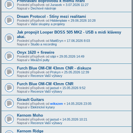
Přehrávání doprovodů k mému hraní
Poslední příspěvek od
Jurasek
«
3.07.2026 11:27
Napsal v
Dechové nástroje
Dream Protocol - Stíny mezi realitami
Poslední příspěvek od
Hiddenplate
«
29.06.2026 10:28
Napsal v
Vaše skupiny a projekty
Jak propojit Looper BOSS 505 MK2 - USB s midi klávesy
akai.
Poslední příspěvek od
MattEryn
«
17.06.2026 8:03
Napsal v
Studio a recording
Onyx 1620 + firewire
Poslední příspěvek od
stipi
«
29.05.2026 14:49
Napsal v
Mixážní pulty
Furch Blue OM-CM 43mm CNR - diskuze
Poslední příspěvek od
Prskyn
«
25.05.2026 12:39
Napsal v
Recenze Vaší výbavy
Furch Blue OM-CM 43mm CNR
Poslední příspěvek od
jastud
«
15.05.2026 9:52
Napsal v
Recenze Vaší výbavy
Girault Guitars
Poslední příspěvek od
wikxzen
«
14.05.2026 23:05
Napsal v
Elektrické kytary
Kernom Moho
Poslední příspěvek od
jastud
«
14.05.2026 10:21
Napsal v
Recenze Vaší výbavy
Kernom Ridge