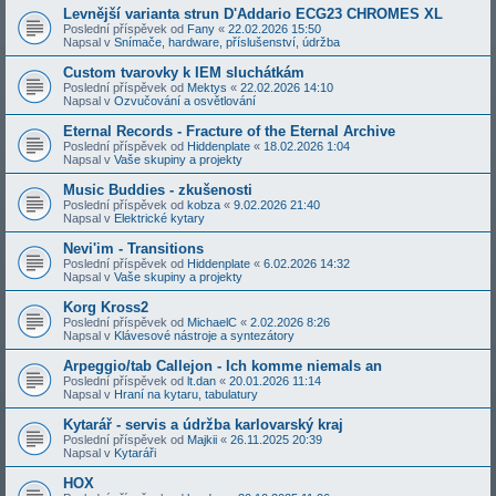
Levnější varianta strun D'Addario ECG23 CHROMES XL
Poslední příspěvek od
Fany
«
22.02.2026 15:50
Napsal v
Snímače, hardware, příslušenství, údržba
Custom tvarovky k IEM sluchátkám
Poslední příspěvek od
Mektys
«
22.02.2026 14:10
Napsal v
Ozvučování a osvětlování
Eternal Records - Fracture of the Eternal Archive
Poslední příspěvek od
Hiddenplate
«
18.02.2026 1:04
Napsal v
Vaše skupiny a projekty
Music Buddies - zkušenosti
Poslední příspěvek od
kobza
«
9.02.2026 21:40
Napsal v
Elektrické kytary
Nevi'im - Transitions
Poslední příspěvek od
Hiddenplate
«
6.02.2026 14:32
Napsal v
Vaše skupiny a projekty
Korg Kross2
Poslední příspěvek od
MichaelC
«
2.02.2026 8:26
Napsal v
Klávesové nástroje a syntezátory
Arpeggio/tab Callejon - Ich komme niemals an
Poslední příspěvek od
lt.dan
«
20.01.2026 11:14
Napsal v
Hraní na kytaru, tabulatury
Kytarář - servis a údržba karlovarský kraj
Poslední příspěvek od
Majkii
«
26.11.2025 20:39
Napsal v
Kytaráři
HOX