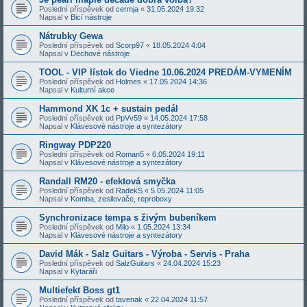
Poslední příspěvek od
cermja
«
31.05.2024 19:32
Napsal v
Bicí nástroje
Nátrubky Gewa
Poslední příspěvek od
Scorp97
«
18.05.2024 4:04
Napsal v
Dechové nástroje
TOOL - VIP lístok do Viedne 10.06.2024 PREDÁM-VYMENÍM
Poslední příspěvek od
Holmes
«
17.05.2024 14:36
Napsal v
Kulturní akce
Hammond XK 1c + sustain pedál
Poslední příspěvek od
PpVv59
«
14.05.2024 17:58
Napsal v
Klávesové nástroje a syntezátory
Ringway PDP220
Poslední příspěvek od
Roman5
«
6.05.2024 19:11
Napsal v
Klávesové nástroje a syntezátory
Randall RM20 - efektová smyčka
Poslední příspěvek od
RadekS
«
5.05.2024 11:05
Napsal v
Komba, zesilovače, reproboxy
Synchronizace tempa s živým bubeníkem
Poslední příspěvek od
Milo
«
1.05.2024 13:34
Napsal v
Klávesové nástroje a syntezátory
David Mák - Salz Guitars - Výroba - Servis - Praha
Poslední příspěvek od
SalzGuitars
«
24.04.2024 15:23
Napsal v
Kytaráři
Multiefekt Boss gt1
Poslední příspěvek od
tavenak
«
22.04.2024 11:57