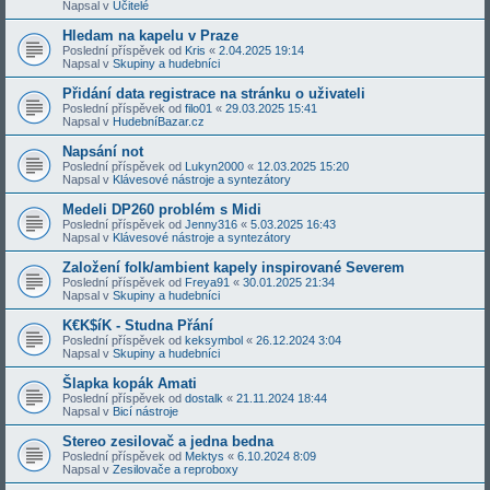
Napsal v
Učitelé
Hledam na kapelu v Praze
Poslední příspěvek od
Kris
«
2.04.2025 19:14
Napsal v
Skupiny a hudebníci
Přidání data registrace na stránku o uživateli
Poslední příspěvek od
filo01
«
29.03.2025 15:41
Napsal v
HudebníBazar.cz
Napsání not
Poslední příspěvek od
Lukyn2000
«
12.03.2025 15:20
Napsal v
Klávesové nástroje a syntezátory
Medeli DP260 problém s Midi
Poslední příspěvek od
Jenny316
«
5.03.2025 16:43
Napsal v
Klávesové nástroje a syntezátory
Založení folk/ambient kapely inspirované Severem
Poslední příspěvek od
Freya91
«
30.01.2025 21:34
Napsal v
Skupiny a hudebníci
K€K$íK - Studna Přání
Poslední příspěvek od
keksymbol
«
26.12.2024 3:04
Napsal v
Skupiny a hudebníci
Šlapka kopák Amati
Poslední příspěvek od
dostalk
«
21.11.2024 18:44
Napsal v
Bicí nástroje
Stereo zesilovač a jedna bedna
Poslední příspěvek od
Mektys
«
6.10.2024 8:09
Napsal v
Zesilovače a reproboxy