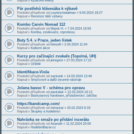
Napsal v
Kytarové efekty
Pár postřehů klávesáka k výbavě
Poslední příspěvek od
countrymetalman
«
9.04.2024 18:27
Napsal v
Recenze Vaší výbavy
Kombo Carvin Nomad 112
Poslední příspěvek od
Marek H.
«
7.04.2024 19:59
Napsal v
Komba, zesilovače, reproboxy
Buty 5.4. v Praze, jeden lístek
Poslední příspěvek od
himself
«
2.04.2024 11:04
Napsal v
Kulturní akce
Kurzy pro začínající zvukaře (Topolná, UH)
Poslední příspěvek od
jiriregent
«
27.03.2024 17:22
Napsal v
Učitelé
Identifikace-Viola
Poslední příspěvek od
sazkarik
«
14.03.2024 13:49
Napsal v
Smyčcové a další strunné nástroje
Jolana basso V - schéma pro opravu
Poslední příspěvek od
pavkaluk
«
12.03.2024 16:12
Napsal v
Baskytarový hardware, příslušenství, údržba
https://bandcamp.com/
Poslední příspěvek od
mirostrat
«
20.02.2024 8:18
Napsal v
Skupiny a hudebníci
Nahrávka se smaže po přidání inzerátu
Poslední příspěvek od
Asanoth
«
11.02.2024 20:00
Napsal v
HudebníBazar.cz