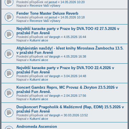
Poslední příspěvek od
jastud
«
14.05.2026 10:20
Napsal v
Recenze Vaší výbavy
Fender Tone Master Deluxe Reverb
Poslední příspěvek od
jastud
«
14.05.2026 10:18
Napsal v
Recenze Vaší výbavy
Největší karaoke party v Praze by DVA.TOO #2 27.5.2026 v
pražské Fun Areně
Poslední příspěvek od
Vargogh
«
4.05.2026 16:44
Napsal v
Kulturní akce
Afghánistán navždy! - křest knihy Miroslava Žambocha 13.5.
v pražské Fun Areně
Poslední příspěvek od
Vargogh
«
4.05.2026 16:38
Napsal v
Kulturní akce
Největší karaoke party v Praze by DVA.TOO 22.4.2026 v
pražské Fun Areně
Poslední příspěvek od
Vargogh
«
3.04.2026 14:48
Napsal v
Kulturní akce
Koncert Gambrz Reprs, MC Provaz & Zkryton 23.5.2026 v
pražské Fun Areně.
Poslední příspěvek od
Vargogh
«
2.04.2026 17:56
Napsal v
Kulturní akce
Dvojkoncert Pragoholik & Maštizmrd (Rap, EDM) 15.5.2026 v
pražské Fun Areně
Poslední příspěvek od
Vargogh
«
30.03.2026 13:52
Napsal v
Kulturní akce
Andromeda Ascension