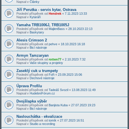
Napsal v
Články
Jiří Perutka - servis kytar, Ostrava
Poslední příspěvek od
Hendrek
«
7.11.2023 13:33
Napsal v
Kytaráři
Yamaha TRB1006J, TRB1005J
Poslední příspěvek od
MajlenBass
«
28.10.2023 22:13
Napsal v
Baskytary
Alesis Crimson 2
Poslední příspěvek od
pehve
«
18.10.2023 16:18
Napsal v
Bicí nástroje
Armyn Tamzaryan
Poslední příspěvek od
rotten77
«
2.10.2023 7:32
Napsal v
Vaše skupiny a projekty
Zaseklý cuk u trumpety
Poslední příspěvek od
Fořt
«
23.09.2023 15:06
Napsal v
Dechové nástroje
Úprava Profilu
Poslední příspěvek od
Tadeáš Svozil
«
13.08.2023 11:49
Napsal v
HudebníFórum.cz
Dvojšlapka výběr
Poslední příspěvek od
Banjista Kuba
«
27.07.2023 19:23
Napsal v
Bicí nástroje
Naslouchátka - ekvalizace
Poslední příspěvek od
tomík
«
27.07.2023 16:51
Napsal v
Studio a recording