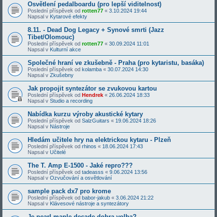
Osvětlení pedalboardu (pro lepší viditelnost)
Poslední příspěvek od
rotten77
«
3.10.2024 19:44
Napsal v
Kytarové efekty
8.11. - Dead Dog Legacy + Synové smrti (Jazz
Tibet/Olomouc)
Poslední příspěvek od
rotten77
«
30.09.2024 11:01
Napsal v
Kulturní akce
Společné hraní ve zkušebně - Praha (pro kytaristu, basáka)
Poslední příspěvek od
kolamba
«
30.07.2024 14:30
Napsal v
Zkušebny
Jak propojit syntezátor se zvukovou kartou
Poslední příspěvek od
Hendrek
«
26.06.2024 18:33
Napsal v
Studio a recording
Nabídka kurzu výroby akustické kytary
Poslední příspěvek od
SalzGuitars
«
19.06.2024 18:26
Napsal v
Nástroje
Hledám učitele hry na elektrickou kytaru - Plzeň
Poslední příspěvek od
rhinos
«
18.06.2024 17:43
Napsal v
Učitelé
The T. Amp E-1500 - Jaké repro???
Poslední příspěvek od
tadeasss
«
9.06.2024 13:56
Napsal v
Ozvučování a osvětlování
sample pack dx7 pro krome
Poslední příspěvek od
babor-jakub
«
3.06.2024 21:22
Napsal v
Klávesové nástroje a syntezátory
Je pearl maple decade dobra volba?