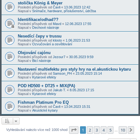
stolička König & Meyer
Poslední příspěvek od
Čavli
«
13.06.2023 12:42
Napsal v
Snímače, hardware, příslušenství, údržba
Identifikace/odhad??
Poslední příspěvek od
Mavd
«
12.06.2023 17:55
Napsal v
Dechové nástroje
Nesedící čepy v trussu
Poslední příspěvek od
klosto
«
1.06.2023 21:53
Napsal v
Ozvučování a osvětlování
Olejování cajónu
Poslední příspěvek od
Jezour7
«
30.05.2023 9:59
Napsal v
Bicí nástroje
Nastavení multiefektu pro styly hry na el.akustickou kytaru
Poslední příspěvek od
Samson_PH
«
23.05.2023 15:14
Napsal v
Kytarové efekty
POD HD500 + DT25 + MIX(PA)
Poslední příspěvek od
Jakub T.
«
8.05.2023 17:15
Napsal v
Kytarové efekty
Fishman Platinum Pro EQ
Poslední příspěvek od
Čavli
«
13.04.2023 15:31
Napsal v
Akustické kytary
Stránka
1
z
10
1
2
3
4
5
10
Da
Vyhledávání nalezlo více než 1000 shod
…