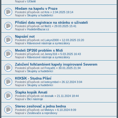
Napsal v
Učitelé
Hledam na kapelu v Praze
Poslední příspěvek od
Kris
«
2.04.2025 19:14
Napsal v
Skupiny a hudebníci
Přidání data registrace na stránku o uživateli
Poslední příspěvek od
filo01
«
29.03.2025 15:41
Napsal v
HudebníBazar.cz
Napsání not
Poslední příspěvek od
Lukyn2000
«
12.03.2025 15:20
Napsal v
Klávesové nástroje a syntezátory
Medeli DP260 problém s Midi
Poslední příspěvek od
Jenny316
«
5.03.2025 16:43
Napsal v
Klávesové nástroje a syntezátory
Založení folk/ambient kapely inspirované Severem
Poslední příspěvek od
Freya91
«
30.01.2025 21:34
Napsal v
Skupiny a hudebníci
K€K$íK - Studna Přání
Poslední příspěvek od
keksymbol
«
26.12.2024 3:04
Napsal v
Skupiny a hudebníci
Šlapka kopák Amati
Poslední příspěvek od
dostalk
«
21.11.2024 18:44
Napsal v
Bicí nástroje
Stereo zesilovač a jedna bedna
Poslední příspěvek od
Mektys
«
6.10.2024 8:09
Napsal v
Zesilovače a reproboxy