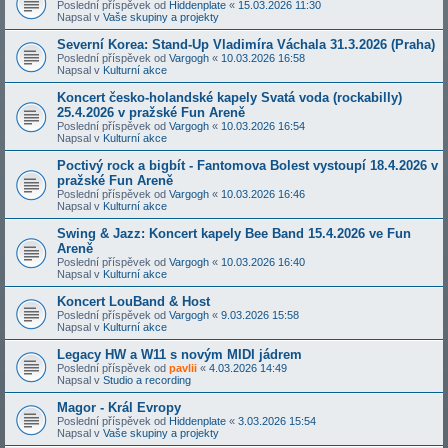
Poslední příspěvek od
Hiddenplate
«
15.03.2026 11:30
Napsal v
Vaše skupiny a projekty
Severní Korea: Stand-Up Vladimíra Váchala 31.3.2026 (Praha)
Poslední příspěvek od
Vargogh
«
10.03.2026 16:58
Napsal v
Kulturní akce
Koncert česko-holandské kapely Svatá voda (rockabilly)
25.4.2026 v pražské Fun Areně
Poslední příspěvek od
Vargogh
«
10.03.2026 16:54
Napsal v
Kulturní akce
Poctivý rock a bigbít - Fantomova Bolest vystoupí 18.4.2026 v
pražské Fun Areně
Poslední příspěvek od
Vargogh
«
10.03.2026 16:46
Napsal v
Kulturní akce
Swing & Jazz: Koncert kapely Bee Band 15.4.2026 ve Fun
Areně
Poslední příspěvek od
Vargogh
«
10.03.2026 16:40
Napsal v
Kulturní akce
Koncert LouBand & Host
Poslední příspěvek od
Vargogh
«
9.03.2026 15:58
Napsal v
Kulturní akce
Legacy HW a W11 s novým MIDI jádrem
Poslední příspěvek od
pavlii
«
4.03.2026 14:49
Napsal v
Studio a recording
Magor - Král Evropy
Poslední příspěvek od
Hiddenplate
«
3.03.2026 15:54
Napsal v
Vaše skupiny a projekty