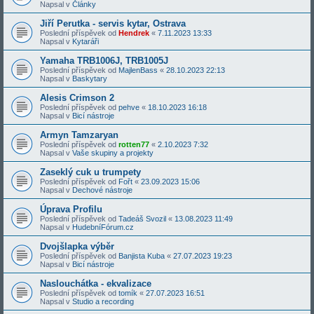
Napsal v
Články
Jiří Perutka - servis kytar, Ostrava
Poslední příspěvek od
Hendrek
«
7.11.2023 13:33
Napsal v
Kytaráři
Yamaha TRB1006J, TRB1005J
Poslední příspěvek od
MajlenBass
«
28.10.2023 22:13
Napsal v
Baskytary
Alesis Crimson 2
Poslední příspěvek od
pehve
«
18.10.2023 16:18
Napsal v
Bicí nástroje
Armyn Tamzaryan
Poslední příspěvek od
rotten77
«
2.10.2023 7:32
Napsal v
Vaše skupiny a projekty
Zaseklý cuk u trumpety
Poslední příspěvek od
Fořt
«
23.09.2023 15:06
Napsal v
Dechové nástroje
Úprava Profilu
Poslední příspěvek od
Tadeáš Svozil
«
13.08.2023 11:49
Napsal v
HudebníFórum.cz
Dvojšlapka výběr
Poslední příspěvek od
Banjista Kuba
«
27.07.2023 19:23
Napsal v
Bicí nástroje
Naslouchátka - ekvalizace
Poslední příspěvek od
tomík
«
27.07.2023 16:51
Napsal v
Studio a recording