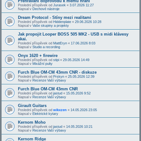
Přehrávání doprovodů k mému hraní
Poslední příspěvek od
Jurasek
«
3.07.2026 11:27
Napsal v
Dechové nástroje
Dream Protocol - Stíny mezi realitami
Poslední příspěvek od
Hiddenplate
«
29.06.2026 10:28
Napsal v
Vaše skupiny a projekty
Jak propojit Looper BOSS 505 MK2 - USB s midi klávesy
akai.
Poslední příspěvek od
MattEryn
«
17.06.2026 8:03
Napsal v
Studio a recording
Onyx 1620 + firewire
Poslední příspěvek od
stipi
«
29.05.2026 14:49
Napsal v
Mixážní pulty
Furch Blue OM-CM 43mm CNR - diskuze
Poslední příspěvek od
Prskyn
«
25.05.2026 12:39
Napsal v
Recenze Vaší výbavy
Furch Blue OM-CM 43mm CNR
Poslední příspěvek od
jastud
«
15.05.2026 9:52
Napsal v
Recenze Vaší výbavy
Girault Guitars
Poslední příspěvek od
wikxzen
«
14.05.2026 23:05
Napsal v
Elektrické kytary
Kernom Moho
Poslední příspěvek od
jastud
«
14.05.2026 10:21
Napsal v
Recenze Vaší výbavy
Kernom Ridge