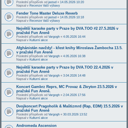
Poslední příspěvek od
jastud
«
14.05.2026 10:20
Napsal v
Recenze Vaší výbavy
Fender Tone Master Deluxe Reverb
Poslední příspěvek od
jastud
«
14.05.2026 10:18
Napsal v
Recenze Vaší výbavy
Největší karaoke party v Praze by DVA.TOO #2 27.5.2026 v
pražské Fun Areně
Poslední příspěvek od
Vargogh
«
4.05.2026 16:44
Napsal v
Kulturní akce
Afghánistán navždy! - křest knihy Miroslava Žambocha 13.5.
v pražské Fun Areně
Poslední příspěvek od
Vargogh
«
4.05.2026 16:38
Napsal v
Kulturní akce
Největší karaoke party v Praze by DVA.TOO 22.4.2026 v
pražské Fun Areně
Poslední příspěvek od
Vargogh
«
3.04.2026 14:48
Napsal v
Kulturní akce
Koncert Gambrz Reprs, MC Provaz & Zkryton 23.5.2026 v
pražské Fun Areně.
Poslední příspěvek od
Vargogh
«
2.04.2026 17:56
Napsal v
Kulturní akce
Dvojkoncert Pragoholik & Maštizmrd (Rap, EDM) 15.5.2026 v
pražské Fun Areně
Poslední příspěvek od
Vargogh
«
30.03.2026 13:52
Napsal v
Kulturní akce
Andromeda Ascension