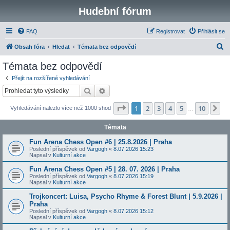
Hudební fórum
FAQ
Registrovat
Přihlásit se
H
Obsah fóra
Hledat
Témata bez odpovědí
l
Témata bez odpovědí
e
Přejít na rozšířené vyhledávání
d
Hledat
Pokročilé hledání
a
Stránka
1
z
10
1
2
3
4
5
10
Da
Vyhledávání nalezlo více než 1000 shod
t
…
Témata
Fun Arena Chess Open #6 | 25.8.2026 | Praha
Poslední příspěvek od
Vargogh
«
8.07.2026 15:23
Napsal v
Kulturní akce
Fun Arena Chess Open #5 | 28. 07. 2026 | Praha
Poslední příspěvek od
Vargogh
«
8.07.2026 15:19
Napsal v
Kulturní akce
Trojkoncert: Luisa, Psycho Rhyme & Forest Blunt | 5.9.2026 |
Praha
Poslední příspěvek od
Vargogh
«
8.07.2026 15:12
Napsal v
Kulturní akce