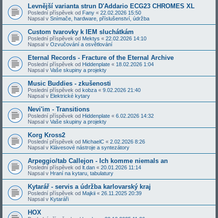
Levnější varianta strun D'Addario ECG23 CHROMES XL
Poslední příspěvek od
Fany
«
22.02.2026 15:50
Napsal v
Snímače, hardware, příslušenství, údržba
Custom tvarovky k IEM sluchátkám
Poslední příspěvek od
Mektys
«
22.02.2026 14:10
Napsal v
Ozvučování a osvětlování
Eternal Records - Fracture of the Eternal Archive
Poslední příspěvek od
Hiddenplate
«
18.02.2026 1:04
Napsal v
Vaše skupiny a projekty
Music Buddies - zkušenosti
Poslední příspěvek od
kobza
«
9.02.2026 21:40
Napsal v
Elektrické kytary
Nevi'im - Transitions
Poslední příspěvek od
Hiddenplate
«
6.02.2026 14:32
Napsal v
Vaše skupiny a projekty
Korg Kross2
Poslední příspěvek od
MichaelC
«
2.02.2026 8:26
Napsal v
Klávesové nástroje a syntezátory
Arpeggio/tab Callejon - Ich komme niemals an
Poslední příspěvek od
lt.dan
«
20.01.2026 11:14
Napsal v
Hraní na kytaru, tabulatury
Kytarář - servis a údržba karlovarský kraj
Poslední příspěvek od
Majkii
«
26.11.2025 20:39
Napsal v
Kytaráři
HOX