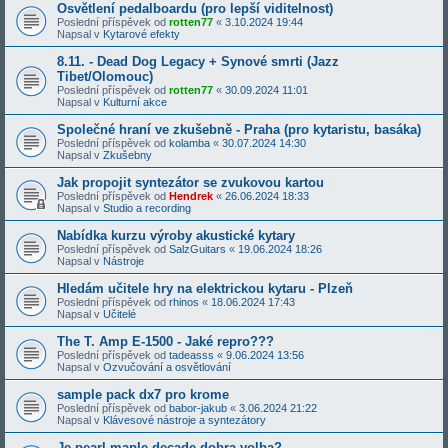
Osvětlení pedalboardu (pro lepší viditelnost)
Poslední příspěvek od
rotten77
«
3.10.2024 19:44
Napsal v
Kytarové efekty
8.11. - Dead Dog Legacy + Synové smrti (Jazz
Tibet/Olomouc)
Poslední příspěvek od
rotten77
«
30.09.2024 11:01
Napsal v
Kulturní akce
Společné hraní ve zkušebně - Praha (pro kytaristu, basáka)
Poslední příspěvek od
kolamba
«
30.07.2024 14:30
Napsal v
Zkušebny
Jak propojit syntezátor se zvukovou kartou
Poslední příspěvek od
Hendrek
«
26.06.2024 18:33
Napsal v
Studio a recording
Nabídka kurzu výroby akustické kytary
Poslední příspěvek od
SalzGuitars
«
19.06.2024 18:26
Napsal v
Nástroje
Hledám učitele hry na elektrickou kytaru - Plzeň
Poslední příspěvek od
rhinos
«
18.06.2024 17:43
Napsal v
Učitelé
The T. Amp E-1500 - Jaké repro???
Poslední příspěvek od
tadeasss
«
9.06.2024 13:56
Napsal v
Ozvučování a osvětlování
sample pack dx7 pro krome
Poslední příspěvek od
babor-jakub
«
3.06.2024 21:22
Napsal v
Klávesové nástroje a syntezátory
Je pearl maple decade dobra volba?