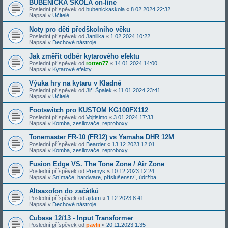
BUBENICKÁ ŠKOLA on-line
Poslední příspěvek od
bubenickaskola
«
8.02.2024 22:32
Napsal v
Učitelé
Noty pro děti předškolního věku
Poslední příspěvek od
Janillka
«
1.02.2024 10:22
Napsal v
Dechové nástroje
Jak změřit odběr kytarového efektu
Poslední příspěvek od
rotten77
«
14.01.2024 14:00
Napsal v
Kytarové efekty
Výuka hry na kytaru v Kladně
Poslední příspěvek od
Jiří Špalek
«
11.01.2024 23:41
Napsal v
Učitelé
Footswitch pro KUSTOM KG100FX112
Poslední příspěvek od
Vojtisimo
«
3.01.2024 17:33
Napsal v
Komba, zesilovače, reproboxy
Tonemaster FR-10 (FR12) vs Yamaha DHR 12M
Poslední příspěvek od
Bearder
«
13.12.2023 12:01
Napsal v
Komba, zesilovače, reproboxy
Fusion Edge VS. The Tone Zone / Air Zone
Poslední příspěvek od
Premys
«
10.12.2023 12:24
Napsal v
Snímače, hardware, příslušenství, údržba
Altsaxofon do začátků
Poslední příspěvek od
ajdam
«
1.12.2023 8:41
Napsal v
Dechové nástroje
Cubase 12/13 - Input Transformer
Poslední příspěvek od
pavlii
«
20.11.2023 1:35