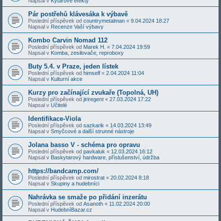
Napsal v
Kytarové efekty
Pár postřehů klávesáka k výbavě
Poslední příspěvek od
countrymetalman
«
9.04.2024 18:27
Napsal v
Recenze Vaší výbavy
Kombo Carvin Nomad 112
Poslední příspěvek od
Marek H.
«
7.04.2024 19:59
Napsal v
Komba, zesilovače, reproboxy
Buty 5.4. v Praze, jeden lístek
Poslední příspěvek od
himself
«
2.04.2024 11:04
Napsal v
Kulturní akce
Kurzy pro začínající zvukaře (Topolná, UH)
Poslední příspěvek od
jiriregent
«
27.03.2024 17:22
Napsal v
Učitelé
Identifikace-Viola
Poslední příspěvek od
sazkarik
«
14.03.2024 13:49
Napsal v
Smyčcové a další strunné nástroje
Jolana basso V - schéma pro opravu
Poslední příspěvek od
pavkaluk
«
12.03.2024 16:12
Napsal v
Baskytarový hardware, příslušenství, údržba
https://bandcamp.com/
Poslední příspěvek od
mirostrat
«
20.02.2024 8:18
Napsal v
Skupiny a hudebníci
Nahrávka se smaže po přidání inzerátu
Poslední příspěvek od
Asanoth
«
11.02.2024 20:00
Napsal v
HudebníBazar.cz