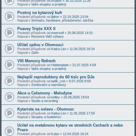
Poslední příspěvek od
krudox
«
30.10.2025 11:26
Napsal v
Vaše skupiny a projekty
Postroj na kytarový kufr
Poslední příspěvek od
jbiker
«
22.10.2025 13:04
Napsal v
Snímače, hardware, příslušenství, údržba
Peavey Triple XXX II
Poslední příspěvek od
innerself
«
25.08.2025 14:51
Napsal v
Recenze Vaší výbavy
Učitel zpěvu v Olomouci
Poslední příspěvek od
Katka List
«
11.08.2025 18:34
Napsal v
Zpěv
VIII Memory Refresh
Poslední příspěvek od
Hiddenplate
«
21.07.2025 4:59
Napsal v
Vaše skupiny a projekty
Nejlepší reproduktory do 60 tisíc pro DJe
Poslední příspěvek od
ladik_csb
«
9.07.2025 9:59
Napsal v
Zesilovače a reproboxy
Akce u Celemony - Melodyne
Poslední příspěvek od
kelley
«
25.06.2025 19:54
Napsal v
Studio a recording
Kytarista na oslavu - Olomouc
Poslední příspěvek od
Katka List
«
11.05.2025 17:59
Napsal v
Skupiny a hudebníci
Ucitel na metalovou kytaru ve strednich Cechach a nebo
Praze
Poslední příspěvek od
lt.dan
«
12.04.2025 16:24