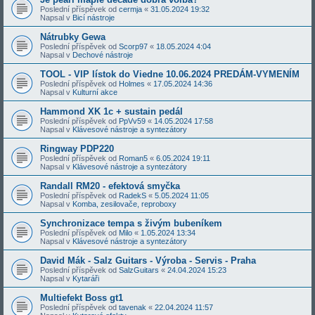
Poslední příspěvek od
cermja
«
31.05.2024 19:32
Napsal v
Bicí nástroje
Nátrubky Gewa
Poslední příspěvek od
Scorp97
«
18.05.2024 4:04
Napsal v
Dechové nástroje
TOOL - VIP lístok do Viedne 10.06.2024 PREDÁM-VYMENÍM
Poslední příspěvek od
Holmes
«
17.05.2024 14:36
Napsal v
Kulturní akce
Hammond XK 1c + sustain pedál
Poslední příspěvek od
PpVv59
«
14.05.2024 17:58
Napsal v
Klávesové nástroje a syntezátory
Ringway PDP220
Poslední příspěvek od
Roman5
«
6.05.2024 19:11
Napsal v
Klávesové nástroje a syntezátory
Randall RM20 - efektová smyčka
Poslední příspěvek od
RadekS
«
5.05.2024 11:05
Napsal v
Komba, zesilovače, reproboxy
Synchronizace tempa s živým bubeníkem
Poslední příspěvek od
Milo
«
1.05.2024 13:34
Napsal v
Klávesové nástroje a syntezátory
David Mák - Salz Guitars - Výroba - Servis - Praha
Poslední příspěvek od
SalzGuitars
«
24.04.2024 15:23
Napsal v
Kytaráři
Multiefekt Boss gt1
Poslední příspěvek od
tavenak
«
22.04.2024 11:57