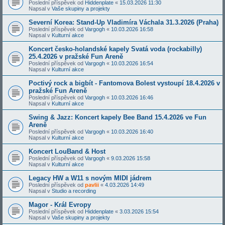
Poslední příspěvek od
Hiddenplate
«
15.03.2026 11:30
Napsal v
Vaše skupiny a projekty
Severní Korea: Stand-Up Vladimíra Váchala 31.3.2026 (Praha)
Poslední příspěvek od
Vargogh
«
10.03.2026 16:58
Napsal v
Kulturní akce
Koncert česko-holandské kapely Svatá voda (rockabilly)
25.4.2026 v pražské Fun Areně
Poslední příspěvek od
Vargogh
«
10.03.2026 16:54
Napsal v
Kulturní akce
Poctivý rock a bigbít - Fantomova Bolest vystoupí 18.4.2026 v
pražské Fun Areně
Poslední příspěvek od
Vargogh
«
10.03.2026 16:46
Napsal v
Kulturní akce
Swing & Jazz: Koncert kapely Bee Band 15.4.2026 ve Fun
Areně
Poslední příspěvek od
Vargogh
«
10.03.2026 16:40
Napsal v
Kulturní akce
Koncert LouBand & Host
Poslední příspěvek od
Vargogh
«
9.03.2026 15:58
Napsal v
Kulturní akce
Legacy HW a W11 s novým MIDI jádrem
Poslední příspěvek od
pavlii
«
4.03.2026 14:49
Napsal v
Studio a recording
Magor - Král Evropy
Poslední příspěvek od
Hiddenplate
«
3.03.2026 15:54
Napsal v
Vaše skupiny a projekty