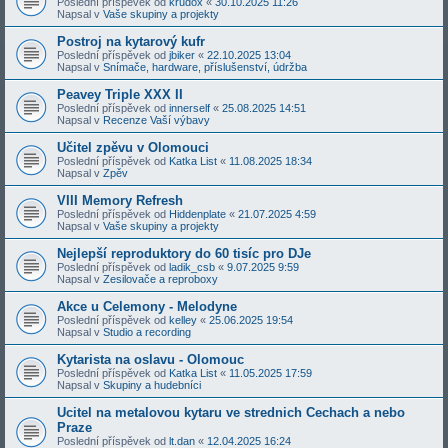
Poslední příspěvek od
krudox
«
30.10.2025 11:26
Napsal v
Vaše skupiny a projekty
Postroj na kytarový kufr
Poslední příspěvek od
jbiker
«
22.10.2025 13:04
Napsal v
Snímače, hardware, příslušenství, údržba
Peavey Triple XXX II
Poslední příspěvek od
innerself
«
25.08.2025 14:51
Napsal v
Recenze Vaší výbavy
Učitel zpěvu v Olomouci
Poslední příspěvek od
Katka List
«
11.08.2025 18:34
Napsal v
Zpěv
VIII Memory Refresh
Poslední příspěvek od
Hiddenplate
«
21.07.2025 4:59
Napsal v
Vaše skupiny a projekty
Nejlepší reproduktory do 60 tisíc pro DJe
Poslední příspěvek od
ladik_csb
«
9.07.2025 9:59
Napsal v
Zesilovače a reproboxy
Akce u Celemony - Melodyne
Poslední příspěvek od
kelley
«
25.06.2025 19:54
Napsal v
Studio a recording
Kytarista na oslavu - Olomouc
Poslední příspěvek od
Katka List
«
11.05.2025 17:59
Napsal v
Skupiny a hudebníci
Ucitel na metalovou kytaru ve strednich Cechach a nebo
Praze
Poslední příspěvek od
lt.dan
«
12.04.2025 16:24