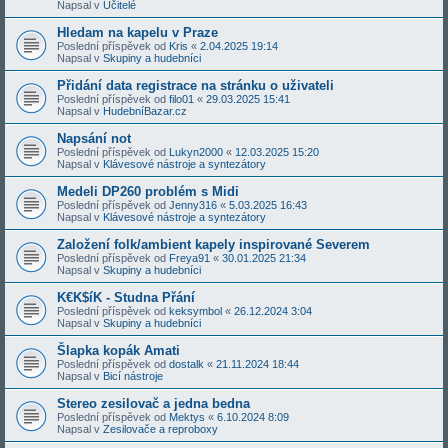
Napsal v
Učitelé
Hledam na kapelu v Praze
Poslední příspěvek od
Kris
«
2.04.2025 19:14
Napsal v
Skupiny a hudebníci
Přidání data registrace na stránku o uživateli
Poslední příspěvek od
filo01
«
29.03.2025 15:41
Napsal v
HudebníBazar.cz
Napsání not
Poslední příspěvek od
Lukyn2000
«
12.03.2025 15:20
Napsal v
Klávesové nástroje a syntezátory
Medeli DP260 problém s Midi
Poslední příspěvek od
Jenny316
«
5.03.2025 16:43
Napsal v
Klávesové nástroje a syntezátory
Založení folk/ambient kapely inspirované Severem
Poslední příspěvek od
Freya91
«
30.01.2025 21:34
Napsal v
Skupiny a hudebníci
K€K$íK - Studna Přání
Poslední příspěvek od
keksymbol
«
26.12.2024 3:04
Napsal v
Skupiny a hudebníci
Šlapka kopák Amati
Poslední příspěvek od
dostalk
«
21.11.2024 18:44
Napsal v
Bicí nástroje
Stereo zesilovač a jedna bedna
Poslední příspěvek od
Mektys
«
6.10.2024 8:09
Napsal v
Zesilovače a reproboxy