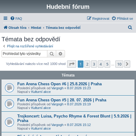
Hudební fórum
FAQ
Registrovat
Přihlásit se
H
Obsah fóra
Hledat
Témata bez odpovědí
l
Témata bez odpovědí
e
Přejít na rozšířené vyhledávání
d
Hledat
Pokročilé hledání
a
Stránka
1
z
10
1
2
3
4
5
10
Da
Vyhledávání nalezlo více než 1000 shod
t
…
Témata
Fun Arena Chess Open #6 | 25.8.2026 | Praha
Poslední příspěvek od
Vargogh
«
8.07.2026 15:23
Napsal v
Kulturní akce
Fun Arena Chess Open #5 | 28. 07. 2026 | Praha
Poslední příspěvek od
Vargogh
«
8.07.2026 15:19
Napsal v
Kulturní akce
Trojkoncert: Luisa, Psycho Rhyme & Forest Blunt | 5.9.2026 |
Praha
Poslední příspěvek od
Vargogh
«
8.07.2026 15:12
Napsal v
Kulturní akce