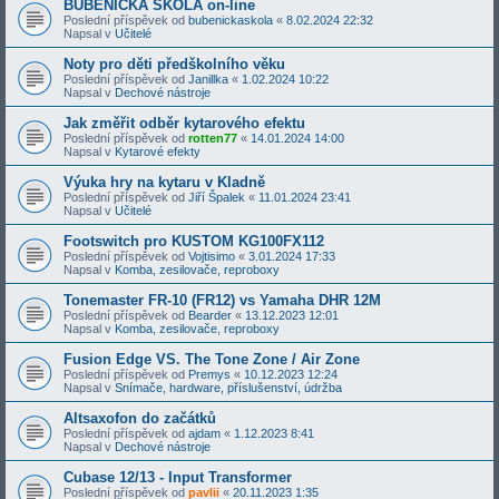
BUBENICKÁ ŠKOLA on-line
Poslední příspěvek od
bubenickaskola
«
8.02.2024 22:32
Napsal v
Učitelé
Noty pro děti předškolního věku
Poslední příspěvek od
Janillka
«
1.02.2024 10:22
Napsal v
Dechové nástroje
Jak změřit odběr kytarového efektu
Poslední příspěvek od
rotten77
«
14.01.2024 14:00
Napsal v
Kytarové efekty
Výuka hry na kytaru v Kladně
Poslední příspěvek od
Jiří Špalek
«
11.01.2024 23:41
Napsal v
Učitelé
Footswitch pro KUSTOM KG100FX112
Poslední příspěvek od
Vojtisimo
«
3.01.2024 17:33
Napsal v
Komba, zesilovače, reproboxy
Tonemaster FR-10 (FR12) vs Yamaha DHR 12M
Poslední příspěvek od
Bearder
«
13.12.2023 12:01
Napsal v
Komba, zesilovače, reproboxy
Fusion Edge VS. The Tone Zone / Air Zone
Poslední příspěvek od
Premys
«
10.12.2023 12:24
Napsal v
Snímače, hardware, příslušenství, údržba
Altsaxofon do začátků
Poslední příspěvek od
ajdam
«
1.12.2023 8:41
Napsal v
Dechové nástroje
Cubase 12/13 - Input Transformer
Poslední příspěvek od
pavlii
«
20.11.2023 1:35