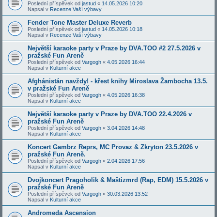
Poslední příspěvek od
jastud
«
14.05.2026 10:20
Napsal v
Recenze Vaší výbavy
Fender Tone Master Deluxe Reverb
Poslední příspěvek od
jastud
«
14.05.2026 10:18
Napsal v
Recenze Vaší výbavy
Největší karaoke party v Praze by DVA.TOO #2 27.5.2026 v
pražské Fun Areně
Poslední příspěvek od
Vargogh
«
4.05.2026 16:44
Napsal v
Kulturní akce
Afghánistán navždy! - křest knihy Miroslava Žambocha 13.5.
v pražské Fun Areně
Poslední příspěvek od
Vargogh
«
4.05.2026 16:38
Napsal v
Kulturní akce
Největší karaoke party v Praze by DVA.TOO 22.4.2026 v
pražské Fun Areně
Poslední příspěvek od
Vargogh
«
3.04.2026 14:48
Napsal v
Kulturní akce
Koncert Gambrz Reprs, MC Provaz & Zkryton 23.5.2026 v
pražské Fun Areně.
Poslední příspěvek od
Vargogh
«
2.04.2026 17:56
Napsal v
Kulturní akce
Dvojkoncert Pragoholik & Maštizmrd (Rap, EDM) 15.5.2026 v
pražské Fun Areně
Poslední příspěvek od
Vargogh
«
30.03.2026 13:52
Napsal v
Kulturní akce
Andromeda Ascension