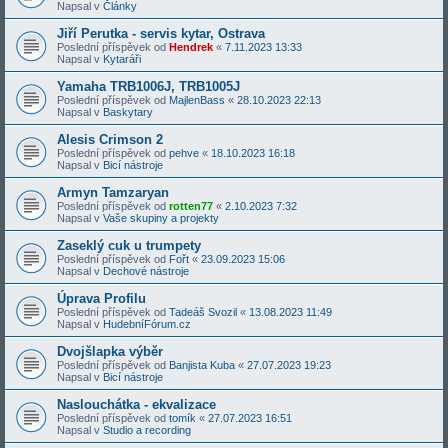
Napsal v
Články
Jiří Perutka - servis kytar, Ostrava
Poslední příspěvek od
Hendrek
«
7.11.2023 13:33
Napsal v
Kytaráři
Yamaha TRB1006J, TRB1005J
Poslední příspěvek od
MajlenBass
«
28.10.2023 22:13
Napsal v
Baskytary
Alesis Crimson 2
Poslední příspěvek od
pehve
«
18.10.2023 16:18
Napsal v
Bicí nástroje
Armyn Tamzaryan
Poslední příspěvek od
rotten77
«
2.10.2023 7:32
Napsal v
Vaše skupiny a projekty
Zaseklý cuk u trumpety
Poslední příspěvek od
Fořt
«
23.09.2023 15:06
Napsal v
Dechové nástroje
Úprava Profilu
Poslední příspěvek od
Tadeáš Svozil
«
13.08.2023 11:49
Napsal v
HudebníFórum.cz
Dvojšlapka výběr
Poslední příspěvek od
Banjista Kuba
«
27.07.2023 19:23
Napsal v
Bicí nástroje
Naslouchátka - ekvalizace
Poslední příspěvek od
tomík
«
27.07.2023 16:51
Napsal v
Studio a recording