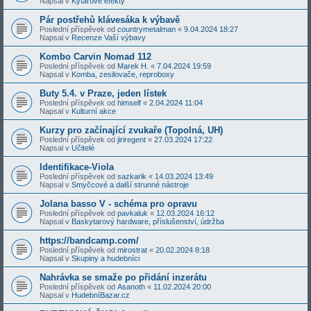
Napsal v
Kytarové efekty
Pár postřehů klávesáka k výbavě
Poslední příspěvek od
countrymetalman
«
9.04.2024 18:27
Napsal v
Recenze Vaší výbavy
Kombo Carvin Nomad 112
Poslední příspěvek od
Marek H.
«
7.04.2024 19:59
Napsal v
Komba, zesilovače, reproboxy
Buty 5.4. v Praze, jeden lístek
Poslední příspěvek od
himself
«
2.04.2024 11:04
Napsal v
Kulturní akce
Kurzy pro začínající zvukaře (Topolná, UH)
Poslední příspěvek od
jiriregent
«
27.03.2024 17:22
Napsal v
Učitelé
Identifikace-Viola
Poslední příspěvek od
sazkarik
«
14.03.2024 13:49
Napsal v
Smyčcové a další strunné nástroje
Jolana basso V - schéma pro opravu
Poslední příspěvek od
pavkaluk
«
12.03.2024 16:12
Napsal v
Baskytarový hardware, příslušenství, údržba
https://bandcamp.com/
Poslední příspěvek od
mirostrat
«
20.02.2024 8:18
Napsal v
Skupiny a hudebníci
Nahrávka se smaže po přidání inzerátu
Poslední příspěvek od
Asanoth
«
11.02.2024 20:00
Napsal v
HudebníBazar.cz