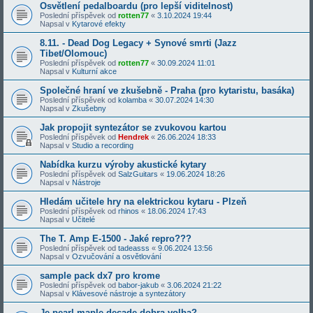
Osvětlení pedalboardu (pro lepší viditelnost)
Poslední příspěvek od
rotten77
«
3.10.2024 19:44
Napsal v
Kytarové efekty
8.11. - Dead Dog Legacy + Synové smrti (Jazz
Tibet/Olomouc)
Poslední příspěvek od
rotten77
«
30.09.2024 11:01
Napsal v
Kulturní akce
Společné hraní ve zkušebně - Praha (pro kytaristu, basáka)
Poslední příspěvek od
kolamba
«
30.07.2024 14:30
Napsal v
Zkušebny
Jak propojit syntezátor se zvukovou kartou
Poslední příspěvek od
Hendrek
«
26.06.2024 18:33
Napsal v
Studio a recording
Nabídka kurzu výroby akustické kytary
Poslední příspěvek od
SalzGuitars
«
19.06.2024 18:26
Napsal v
Nástroje
Hledám učitele hry na elektrickou kytaru - Plzeň
Poslední příspěvek od
rhinos
«
18.06.2024 17:43
Napsal v
Učitelé
The T. Amp E-1500 - Jaké repro???
Poslední příspěvek od
tadeasss
«
9.06.2024 13:56
Napsal v
Ozvučování a osvětlování
sample pack dx7 pro krome
Poslední příspěvek od
babor-jakub
«
3.06.2024 21:22
Napsal v
Klávesové nástroje a syntezátory
Je pearl maple decade dobra volba?