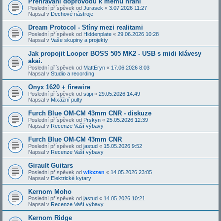
Přehrávání doprovodů k mému hraní
Poslední příspěvek od
Jurasek
«
3.07.2026 11:27
Napsal v
Dechové nástroje
Dream Protocol - Stíny mezi realitami
Poslední příspěvek od
Hiddenplate
«
29.06.2026 10:28
Napsal v
Vaše skupiny a projekty
Jak propojit Looper BOSS 505 MK2 - USB s midi klávesy
akai.
Poslední příspěvek od
MattEryn
«
17.06.2026 8:03
Napsal v
Studio a recording
Onyx 1620 + firewire
Poslední příspěvek od
stipi
«
29.05.2026 14:49
Napsal v
Mixážní pulty
Furch Blue OM-CM 43mm CNR - diskuze
Poslední příspěvek od
Prskyn
«
25.05.2026 12:39
Napsal v
Recenze Vaší výbavy
Furch Blue OM-CM 43mm CNR
Poslední příspěvek od
jastud
«
15.05.2026 9:52
Napsal v
Recenze Vaší výbavy
Girault Guitars
Poslední příspěvek od
wikxzen
«
14.05.2026 23:05
Napsal v
Elektrické kytary
Kernom Moho
Poslední příspěvek od
jastud
«
14.05.2026 10:21
Napsal v
Recenze Vaší výbavy
Kernom Ridge