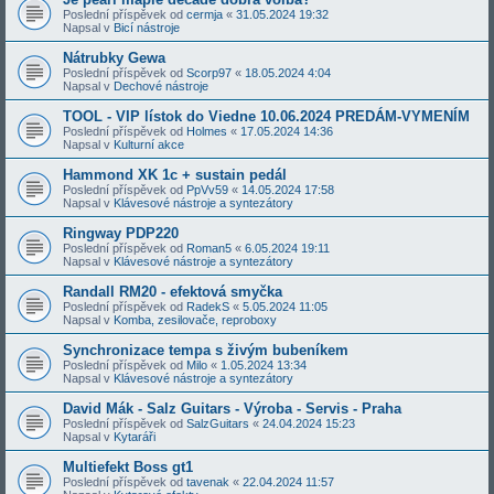
Poslední příspěvek od
cermja
«
31.05.2024 19:32
Napsal v
Bicí nástroje
Nátrubky Gewa
Poslední příspěvek od
Scorp97
«
18.05.2024 4:04
Napsal v
Dechové nástroje
TOOL - VIP lístok do Viedne 10.06.2024 PREDÁM-VYMENÍM
Poslední příspěvek od
Holmes
«
17.05.2024 14:36
Napsal v
Kulturní akce
Hammond XK 1c + sustain pedál
Poslední příspěvek od
PpVv59
«
14.05.2024 17:58
Napsal v
Klávesové nástroje a syntezátory
Ringway PDP220
Poslední příspěvek od
Roman5
«
6.05.2024 19:11
Napsal v
Klávesové nástroje a syntezátory
Randall RM20 - efektová smyčka
Poslední příspěvek od
RadekS
«
5.05.2024 11:05
Napsal v
Komba, zesilovače, reproboxy
Synchronizace tempa s živým bubeníkem
Poslední příspěvek od
Milo
«
1.05.2024 13:34
Napsal v
Klávesové nástroje a syntezátory
David Mák - Salz Guitars - Výroba - Servis - Praha
Poslední příspěvek od
SalzGuitars
«
24.04.2024 15:23
Napsal v
Kytaráři
Multiefekt Boss gt1
Poslední příspěvek od
tavenak
«
22.04.2024 11:57