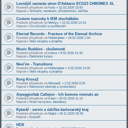
Levnější varianta strun D'Addario ECG23 CHROMES XL
Poslední příspěvek od
Fany
«
22.02.2026 15:50
Napsal v
Snímače, hardware, příslušenství, údržba
Custom tvarovky k IEM sluchátkám
Poslední příspěvek od
Mektys
«
22.02.2026 14:10
Napsal v
Ozvučování a osvětlování
Eternal Records - Fracture of the Eternal Archive
Poslední příspěvek od
Hiddenplate
«
18.02.2026 1:04
Napsal v
Vaše skupiny a projekty
Music Buddies - zkušenosti
Poslední příspěvek od
kobza
«
9.02.2026 21:40
Napsal v
Elektrické kytary
Nevi'im - Transitions
Poslední příspěvek od
Hiddenplate
«
6.02.2026 14:32
Napsal v
Vaše skupiny a projekty
Korg Kross2
Poslední příspěvek od
MichaelC
«
2.02.2026 8:26
Napsal v
Klávesové nástroje a syntezátory
Arpeggio/tab Callejon - Ich komme niemals an
Poslední příspěvek od
lt.dan
«
20.01.2026 11:14
Napsal v
Hraní na kytaru, tabulatury
Kytarář - servis a údržba karlovarský kraj
Poslední příspěvek od
Majkii
«
26.11.2025 20:39
Napsal v
Kytaráři
HOX