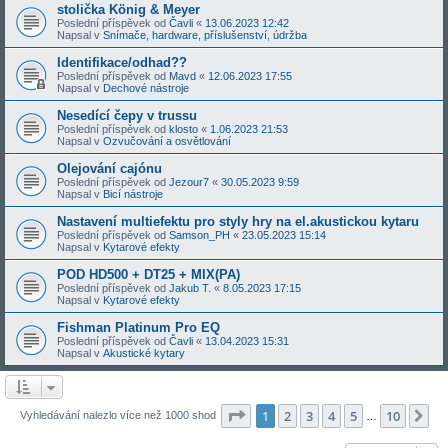
stolička König & Meyer
Poslední příspěvek od
Čavli
«
13.06.2023 12:42
Napsal v
Snímače, hardware, příslušenství, údržba
Identifikace/odhad??
Poslední příspěvek od
Mavd
«
12.06.2023 17:55
Napsal v
Dechové nástroje
Nesedící čepy v trussu
Poslední příspěvek od
klosto
«
1.06.2023 21:53
Napsal v
Ozvučování a osvětlování
Olejování cajónu
Poslední příspěvek od
Jezour7
«
30.05.2023 9:59
Napsal v
Bicí nástroje
Nastavení multiefektu pro styly hry na el.akustickou kytaru
Poslední příspěvek od
Samson_PH
«
23.05.2023 15:14
Napsal v
Kytarové efekty
POD HD500 + DT25 + MIX(PA)
Poslední příspěvek od
Jakub T.
«
8.05.2023 17:15
Napsal v
Kytarové efekty
Fishman Platinum Pro EQ
Poslední příspěvek od
Čavli
«
13.04.2023 15:31
Napsal v
Akustické kytary
Stránka
1
z
10
1
2
3
4
5
10
Da
Vyhledávání nalezlo více než 1000 shod
…