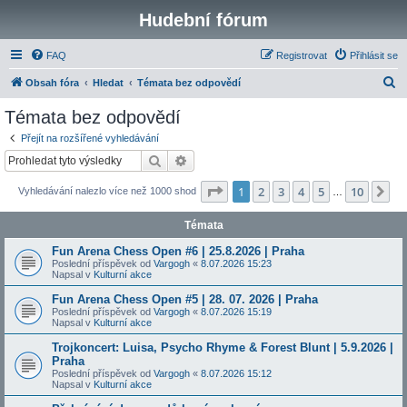
Hudební fórum
FAQ
Registrovat
Přihlásit se
H
Obsah fóra
Hledat
Témata bez odpovědí
l
Témata bez odpovědí
e
Přejít na rozšířené vyhledávání
d
Hledat
Pokročilé hledání
a
Stránka
1
z
10
1
2
3
4
5
10
Da
Vyhledávání nalezlo více než 1000 shod
t
…
Témata
Fun Arena Chess Open #6 | 25.8.2026 | Praha
Poslední příspěvek od
Vargogh
«
8.07.2026 15:23
Napsal v
Kulturní akce
Fun Arena Chess Open #5 | 28. 07. 2026 | Praha
Poslední příspěvek od
Vargogh
«
8.07.2026 15:19
Napsal v
Kulturní akce
Trojkoncert: Luisa, Psycho Rhyme & Forest Blunt | 5.9.2026 |
Praha
Poslední příspěvek od
Vargogh
«
8.07.2026 15:12
Napsal v
Kulturní akce