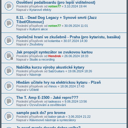
Osvětlení pedalboardu (pro lepší viditelnost)
Poslední příspěvek od
rotten77
«
3.10.2024 19:44
Napsal v
Kytarové efekty
8.11. - Dead Dog Legacy + Synové smrti (Jazz
Tibet/Olomouc)
Poslední příspěvek od
rotten77
«
30.09.2024 11:01
Napsal v
Kulturní akce
Společné hraní ve zkušebně - Praha (pro kytaristu, basáka)
Poslední příspěvek od
kolamba
«
30.07.2024 14:30
Napsal v
Zkušebny
Jak propojit syntezátor se zvukovou kartou
Poslední příspěvek od
Hendrek
«
26.06.2024 18:33
Napsal v
Studio a recording
Nabídka kurzu výroby akustické kytary
Poslední příspěvek od
SalzGuitars
«
19.06.2024 18:26
Napsal v
Nástroje
Hledám učitele hry na elektrickou kytaru - Plzeň
Poslední příspěvek od
rhinos
«
18.06.2024 17:43
Napsal v
Učitelé
The T. Amp E-1500 - Jaké repro???
Poslední příspěvek od
tadeasss
«
9.06.2024 13:56
Napsal v
Ozvučování a osvětlování
sample pack dx7 pro krome
Poslední příspěvek od
babor-jakub
«
3.06.2024 21:22
Napsal v
Klávesové nástroje a syntezátory
Je pearl maple decade dobra volba?