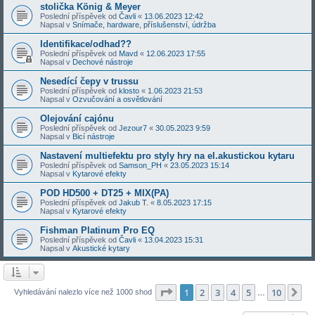
stolička König & Meyer
Poslední příspěvek od
Čavli
«
13.06.2023 12:42
Napsal v
Snímače, hardware, příslušenství, údržba
Identifikace/odhad??
Poslední příspěvek od
Mavd
«
12.06.2023 17:55
Napsal v
Dechové nástroje
Nesedící čepy v trussu
Poslední příspěvek od
klosto
«
1.06.2023 21:53
Napsal v
Ozvučování a osvětlování
Olejování cajónu
Poslední příspěvek od
Jezour7
«
30.05.2023 9:59
Napsal v
Bicí nástroje
Nastavení multiefektu pro styly hry na el.akustickou kytaru
Poslední příspěvek od
Samson_PH
«
23.05.2023 15:14
Napsal v
Kytarové efekty
POD HD500 + DT25 + MIX(PA)
Poslední příspěvek od
Jakub T.
«
8.05.2023 17:15
Napsal v
Kytarové efekty
Fishman Platinum Pro EQ
Poslední příspěvek od
Čavli
«
13.04.2023 15:31
Napsal v
Akustické kytary
Stránka
1
z
10
1
2
3
4
5
10
Da
Vyhledávání nalezlo více než 1000 shod
…