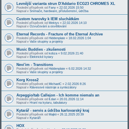
Levnější varianta strun D'Addario ECG23 CHROMES XL
Poslední příspěvek od
Fany
«
22.02.2026 15:50
Napsal v
Snímače, hardware, příslušenství, údržba
Custom tvarovky k IEM sluchátkám
Poslední příspěvek od
Mektys
«
22.02.2026 14:10
Napsal v
Ozvučování a osvětlování
Eternal Records - Fracture of the Eternal Archive
Poslední příspěvek od
Hiddenplate
«
18.02.2026 1:04
Napsal v
Vaše skupiny a projekty
Music Buddies - zkušenosti
Poslední příspěvek od
kobza
«
9.02.2026 21:40
Napsal v
Elektrické kytary
Nevi'im - Transitions
Poslední příspěvek od
Hiddenplate
«
6.02.2026 14:32
Napsal v
Vaše skupiny a projekty
Korg Kross2
Poslední příspěvek od
MichaelC
«
2.02.2026 8:26
Napsal v
Klávesové nástroje a syntezátory
Arpeggio/tab Callejon - Ich komme niemals an
Poslední příspěvek od
lt.dan
«
20.01.2026 11:14
Napsal v
Hraní na kytaru, tabulatury
Kytarář - servis a údržba karlovarský kraj
Poslední příspěvek od
Majkii
«
26.11.2025 20:39
Napsal v
Kytaráři
HOX