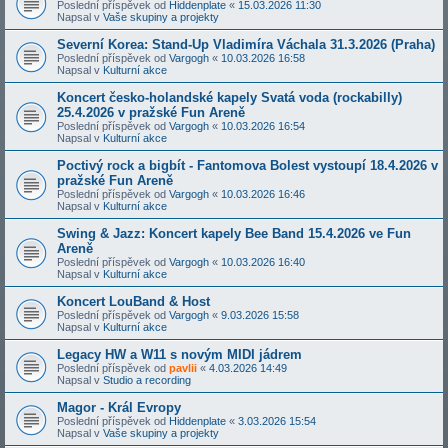
Poslední příspěvek od
Hiddenplate
«
15.03.2026 11:30
Napsal v
Vaše skupiny a projekty
Severní Korea: Stand-Up Vladimíra Váchala 31.3.2026 (Praha)
Poslední příspěvek od
Vargogh
«
10.03.2026 16:58
Napsal v
Kulturní akce
Koncert česko-holandské kapely Svatá voda (rockabilly)
25.4.2026 v pražské Fun Areně
Poslední příspěvek od
Vargogh
«
10.03.2026 16:54
Napsal v
Kulturní akce
Poctivý rock a bigbít - Fantomova Bolest vystoupí 18.4.2026 v
pražské Fun Areně
Poslední příspěvek od
Vargogh
«
10.03.2026 16:46
Napsal v
Kulturní akce
Swing & Jazz: Koncert kapely Bee Band 15.4.2026 ve Fun
Areně
Poslední příspěvek od
Vargogh
«
10.03.2026 16:40
Napsal v
Kulturní akce
Koncert LouBand & Host
Poslední příspěvek od
Vargogh
«
9.03.2026 15:58
Napsal v
Kulturní akce
Legacy HW a W11 s novým MIDI jádrem
Poslední příspěvek od
pavlii
«
4.03.2026 14:49
Napsal v
Studio a recording
Magor - Král Evropy
Poslední příspěvek od
Hiddenplate
«
3.03.2026 15:54
Napsal v
Vaše skupiny a projekty