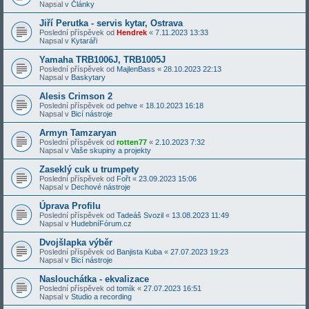
Napsal v
Články
Jiří Perutka - servis kytar, Ostrava
Poslední příspěvek od
Hendrek
«
7.11.2023 13:33
Napsal v
Kytaráři
Yamaha TRB1006J, TRB1005J
Poslední příspěvek od
MajlenBass
«
28.10.2023 22:13
Napsal v
Baskytary
Alesis Crimson 2
Poslední příspěvek od
pehve
«
18.10.2023 16:18
Napsal v
Bicí nástroje
Armyn Tamzaryan
Poslední příspěvek od
rotten77
«
2.10.2023 7:32
Napsal v
Vaše skupiny a projekty
Zaseklý cuk u trumpety
Poslední příspěvek od
Fořt
«
23.09.2023 15:06
Napsal v
Dechové nástroje
Úprava Profilu
Poslední příspěvek od
Tadeáš Svozil
«
13.08.2023 11:49
Napsal v
HudebníFórum.cz
Dvojšlapka výběr
Poslední příspěvek od
Banjista Kuba
«
27.07.2023 19:23
Napsal v
Bicí nástroje
Naslouchátka - ekvalizace
Poslední příspěvek od
tomík
«
27.07.2023 16:51
Napsal v
Studio a recording