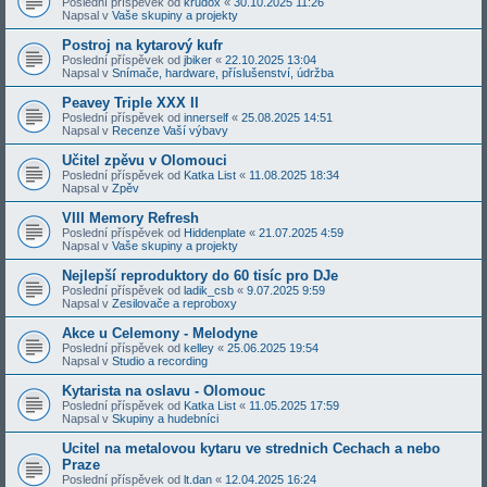
Poslední příspěvek od
krudox
«
30.10.2025 11:26
Napsal v
Vaše skupiny a projekty
Postroj na kytarový kufr
Poslední příspěvek od
jbiker
«
22.10.2025 13:04
Napsal v
Snímače, hardware, příslušenství, údržba
Peavey Triple XXX II
Poslední příspěvek od
innerself
«
25.08.2025 14:51
Napsal v
Recenze Vaší výbavy
Učitel zpěvu v Olomouci
Poslední příspěvek od
Katka List
«
11.08.2025 18:34
Napsal v
Zpěv
VIII Memory Refresh
Poslední příspěvek od
Hiddenplate
«
21.07.2025 4:59
Napsal v
Vaše skupiny a projekty
Nejlepší reproduktory do 60 tisíc pro DJe
Poslední příspěvek od
ladik_csb
«
9.07.2025 9:59
Napsal v
Zesilovače a reproboxy
Akce u Celemony - Melodyne
Poslední příspěvek od
kelley
«
25.06.2025 19:54
Napsal v
Studio a recording
Kytarista na oslavu - Olomouc
Poslední příspěvek od
Katka List
«
11.05.2025 17:59
Napsal v
Skupiny a hudebníci
Ucitel na metalovou kytaru ve strednich Cechach a nebo
Praze
Poslední příspěvek od
lt.dan
«
12.04.2025 16:24