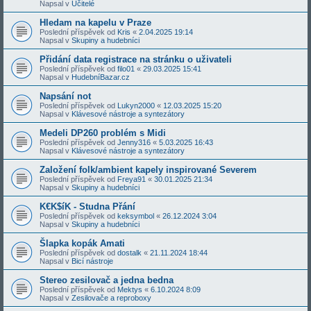
Napsal v
Učitelé
Hledam na kapelu v Praze
Poslední příspěvek od
Kris
«
2.04.2025 19:14
Napsal v
Skupiny a hudebníci
Přidání data registrace na stránku o uživateli
Poslední příspěvek od
filo01
«
29.03.2025 15:41
Napsal v
HudebníBazar.cz
Napsání not
Poslední příspěvek od
Lukyn2000
«
12.03.2025 15:20
Napsal v
Klávesové nástroje a syntezátory
Medeli DP260 problém s Midi
Poslední příspěvek od
Jenny316
«
5.03.2025 16:43
Napsal v
Klávesové nástroje a syntezátory
Založení folk/ambient kapely inspirované Severem
Poslední příspěvek od
Freya91
«
30.01.2025 21:34
Napsal v
Skupiny a hudebníci
K€K$íK - Studna Přání
Poslední příspěvek od
keksymbol
«
26.12.2024 3:04
Napsal v
Skupiny a hudebníci
Šlapka kopák Amati
Poslední příspěvek od
dostalk
«
21.11.2024 18:44
Napsal v
Bicí nástroje
Stereo zesilovač a jedna bedna
Poslední příspěvek od
Mektys
«
6.10.2024 8:09
Napsal v
Zesilovače a reproboxy