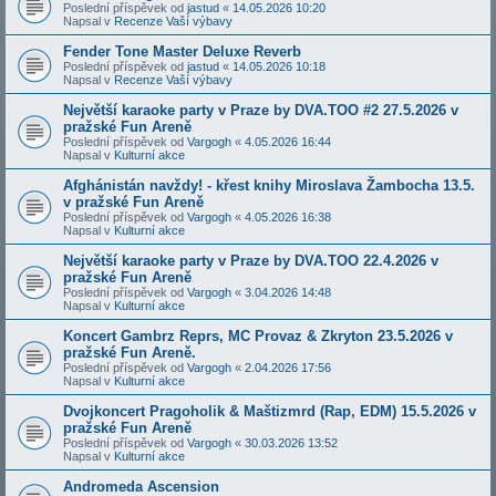
Poslední příspěvek od
jastud
«
14.05.2026 10:20
Napsal v
Recenze Vaší výbavy
Fender Tone Master Deluxe Reverb
Poslední příspěvek od
jastud
«
14.05.2026 10:18
Napsal v
Recenze Vaší výbavy
Největší karaoke party v Praze by DVA.TOO #2 27.5.2026 v
pražské Fun Areně
Poslední příspěvek od
Vargogh
«
4.05.2026 16:44
Napsal v
Kulturní akce
Afghánistán navždy! - křest knihy Miroslava Žambocha 13.5.
v pražské Fun Areně
Poslední příspěvek od
Vargogh
«
4.05.2026 16:38
Napsal v
Kulturní akce
Největší karaoke party v Praze by DVA.TOO 22.4.2026 v
pražské Fun Areně
Poslední příspěvek od
Vargogh
«
3.04.2026 14:48
Napsal v
Kulturní akce
Koncert Gambrz Reprs, MC Provaz & Zkryton 23.5.2026 v
pražské Fun Areně.
Poslední příspěvek od
Vargogh
«
2.04.2026 17:56
Napsal v
Kulturní akce
Dvojkoncert Pragoholik & Maštizmrd (Rap, EDM) 15.5.2026 v
pražské Fun Areně
Poslední příspěvek od
Vargogh
«
30.03.2026 13:52
Napsal v
Kulturní akce
Andromeda Ascension