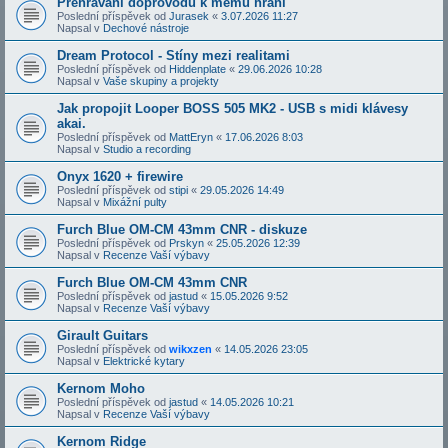
Přehrávání doprovodů k mému hraní
Poslední příspěvek od
Jurasek
«
3.07.2026 11:27
Napsal v
Dechové nástroje
Dream Protocol - Stíny mezi realitami
Poslední příspěvek od
Hiddenplate
«
29.06.2026 10:28
Napsal v
Vaše skupiny a projekty
Jak propojit Looper BOSS 505 MK2 - USB s midi klávesy
akai.
Poslední příspěvek od
MattEryn
«
17.06.2026 8:03
Napsal v
Studio a recording
Onyx 1620 + firewire
Poslední příspěvek od
stipi
«
29.05.2026 14:49
Napsal v
Mixážní pulty
Furch Blue OM-CM 43mm CNR - diskuze
Poslední příspěvek od
Prskyn
«
25.05.2026 12:39
Napsal v
Recenze Vaší výbavy
Furch Blue OM-CM 43mm CNR
Poslední příspěvek od
jastud
«
15.05.2026 9:52
Napsal v
Recenze Vaší výbavy
Girault Guitars
Poslední příspěvek od
wikxzen
«
14.05.2026 23:05
Napsal v
Elektrické kytary
Kernom Moho
Poslední příspěvek od
jastud
«
14.05.2026 10:21
Napsal v
Recenze Vaší výbavy
Kernom Ridge