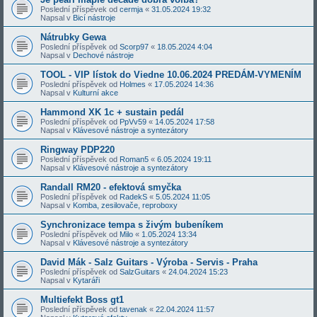
Poslední příspěvek od
cermja
«
31.05.2024 19:32
Napsal v
Bicí nástroje
Nátrubky Gewa
Poslední příspěvek od
Scorp97
«
18.05.2024 4:04
Napsal v
Dechové nástroje
TOOL - VIP lístok do Viedne 10.06.2024 PREDÁM-VYMENÍM
Poslední příspěvek od
Holmes
«
17.05.2024 14:36
Napsal v
Kulturní akce
Hammond XK 1c + sustain pedál
Poslední příspěvek od
PpVv59
«
14.05.2024 17:58
Napsal v
Klávesové nástroje a syntezátory
Ringway PDP220
Poslední příspěvek od
Roman5
«
6.05.2024 19:11
Napsal v
Klávesové nástroje a syntezátory
Randall RM20 - efektová smyčka
Poslední příspěvek od
RadekS
«
5.05.2024 11:05
Napsal v
Komba, zesilovače, reproboxy
Synchronizace tempa s živým bubeníkem
Poslední příspěvek od
Milo
«
1.05.2024 13:34
Napsal v
Klávesové nástroje a syntezátory
David Mák - Salz Guitars - Výroba - Servis - Praha
Poslední příspěvek od
SalzGuitars
«
24.04.2024 15:23
Napsal v
Kytaráři
Multiefekt Boss gt1
Poslední příspěvek od
tavenak
«
22.04.2024 11:57