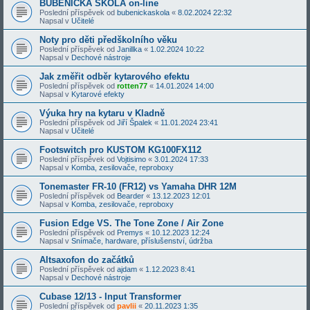
BUBENICKÁ ŠKOLA on-line
Poslední příspěvek od
bubenickaskola
«
8.02.2024 22:32
Napsal v
Učitelé
Noty pro děti předškolního věku
Poslední příspěvek od
Janillka
«
1.02.2024 10:22
Napsal v
Dechové nástroje
Jak změřit odběr kytarového efektu
Poslední příspěvek od
rotten77
«
14.01.2024 14:00
Napsal v
Kytarové efekty
Výuka hry na kytaru v Kladně
Poslední příspěvek od
Jiří Špalek
«
11.01.2024 23:41
Napsal v
Učitelé
Footswitch pro KUSTOM KG100FX112
Poslední příspěvek od
Vojtisimo
«
3.01.2024 17:33
Napsal v
Komba, zesilovače, reproboxy
Tonemaster FR-10 (FR12) vs Yamaha DHR 12M
Poslední příspěvek od
Bearder
«
13.12.2023 12:01
Napsal v
Komba, zesilovače, reproboxy
Fusion Edge VS. The Tone Zone / Air Zone
Poslední příspěvek od
Premys
«
10.12.2023 12:24
Napsal v
Snímače, hardware, příslušenství, údržba
Altsaxofon do začátků
Poslední příspěvek od
ajdam
«
1.12.2023 8:41
Napsal v
Dechové nástroje
Cubase 12/13 - Input Transformer
Poslední příspěvek od
pavlii
«
20.11.2023 1:35