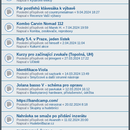
Napsal v
Kytarové efekty
Pár postřehů klávesáka k výbavě
Poslední příspěvek od
countrymetalman
«
9.04.2024 18:27
Napsal v
Recenze Vaší výbavy
Kombo Carvin Nomad 112
Poslední příspěvek od
Marek H.
«
7.04.2024 19:59
Napsal v
Komba, zesilovače, reproboxy
Buty 5.4. v Praze, jeden lístek
Poslední příspěvek od
himself
«
2.04.2024 11:04
Napsal v
Kulturní akce
Kurzy pro začínající zvukaře (Topolná, UH)
Poslední příspěvek od
jiriregent
«
27.03.2024 17:22
Napsal v
Učitelé
Identifikace-Viola
Poslední příspěvek od
sazkarik
«
14.03.2024 13:49
Napsal v
Smyčcové a další strunné nástroje
Jolana basso V - schéma pro opravu
Poslední příspěvek od
pavkaluk
«
12.03.2024 16:12
Napsal v
Baskytarový hardware, příslušenství, údržba
https://bandcamp.com/
Poslední příspěvek od
mirostrat
«
20.02.2024 8:18
Napsal v
Skupiny a hudebníci
Nahrávka se smaže po přidání inzerátu
Poslední příspěvek od
Asanoth
«
11.02.2024 20:00
Napsal v
HudebníBazar.cz