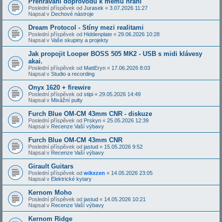
Přehrávání doprovodů k mému hraní
Poslední příspěvek od
Jurasek
«
3.07.2026 11:27
Napsal v
Dechové nástroje
Dream Protocol - Stíny mezi realitami
Poslední příspěvek od
Hiddenplate
«
29.06.2026 10:28
Napsal v
Vaše skupiny a projekty
Jak propojit Looper BOSS 505 MK2 - USB s midi klávesy
akai.
Poslední příspěvek od
MattEryn
«
17.06.2026 8:03
Napsal v
Studio a recording
Onyx 1620 + firewire
Poslední příspěvek od
stipi
«
29.05.2026 14:49
Napsal v
Mixážní pulty
Furch Blue OM-CM 43mm CNR - diskuze
Poslední příspěvek od
Prskyn
«
25.05.2026 12:39
Napsal v
Recenze Vaší výbavy
Furch Blue OM-CM 43mm CNR
Poslední příspěvek od
jastud
«
15.05.2026 9:52
Napsal v
Recenze Vaší výbavy
Girault Guitars
Poslední příspěvek od
wikxzen
«
14.05.2026 23:05
Napsal v
Elektrické kytary
Kernom Moho
Poslední příspěvek od
jastud
«
14.05.2026 10:21
Napsal v
Recenze Vaší výbavy
Kernom Ridge