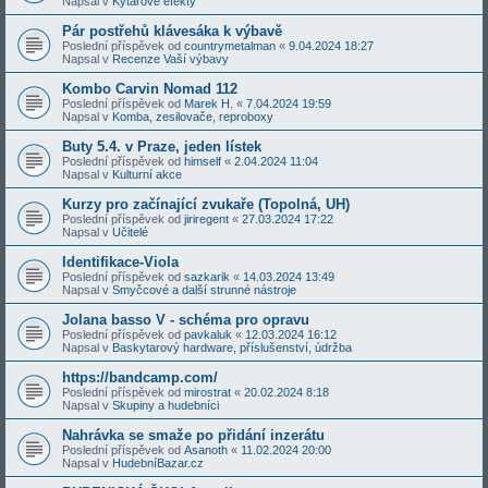
Napsal v
Kytarové efekty
Pár postřehů klávesáka k výbavě
Poslední příspěvek od
countrymetalman
«
9.04.2024 18:27
Napsal v
Recenze Vaší výbavy
Kombo Carvin Nomad 112
Poslední příspěvek od
Marek H.
«
7.04.2024 19:59
Napsal v
Komba, zesilovače, reproboxy
Buty 5.4. v Praze, jeden lístek
Poslední příspěvek od
himself
«
2.04.2024 11:04
Napsal v
Kulturní akce
Kurzy pro začínající zvukaře (Topolná, UH)
Poslední příspěvek od
jiriregent
«
27.03.2024 17:22
Napsal v
Učitelé
Identifikace-Viola
Poslední příspěvek od
sazkarik
«
14.03.2024 13:49
Napsal v
Smyčcové a další strunné nástroje
Jolana basso V - schéma pro opravu
Poslední příspěvek od
pavkaluk
«
12.03.2024 16:12
Napsal v
Baskytarový hardware, příslušenství, údržba
https://bandcamp.com/
Poslední příspěvek od
mirostrat
«
20.02.2024 8:18
Napsal v
Skupiny a hudebníci
Nahrávka se smaže po přidání inzerátu
Poslední příspěvek od
Asanoth
«
11.02.2024 20:00
Napsal v
HudebníBazar.cz