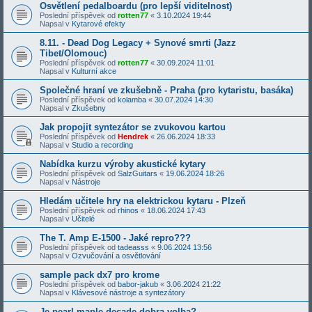
Osvětlení pedalboardu (pro lepší viditelnost)
Poslední příspěvek od
rotten77
«
3.10.2024 19:44
Napsal v
Kytarové efekty
8.11. - Dead Dog Legacy + Synové smrti (Jazz
Tibet/Olomouc)
Poslední příspěvek od
rotten77
«
30.09.2024 11:01
Napsal v
Kulturní akce
Společné hraní ve zkušebně - Praha (pro kytaristu, basáka)
Poslední příspěvek od
kolamba
«
30.07.2024 14:30
Napsal v
Zkušebny
Jak propojit syntezátor se zvukovou kartou
Poslední příspěvek od
Hendrek
«
26.06.2024 18:33
Napsal v
Studio a recording
Nabídka kurzu výroby akustické kytary
Poslední příspěvek od
SalzGuitars
«
19.06.2024 18:26
Napsal v
Nástroje
Hledám učitele hry na elektrickou kytaru - Plzeň
Poslední příspěvek od
rhinos
«
18.06.2024 17:43
Napsal v
Učitelé
The T. Amp E-1500 - Jaké repro???
Poslední příspěvek od
tadeasss
«
9.06.2024 13:56
Napsal v
Ozvučování a osvětlování
sample pack dx7 pro krome
Poslední příspěvek od
babor-jakub
«
3.06.2024 21:22
Napsal v
Klávesové nástroje a syntezátory
Je pearl maple decade dobra volba?