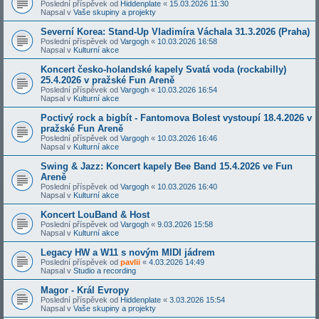
Poslední příspěvek od
Hiddenplate
«
15.03.2026 11:30
Napsal v
Vaše skupiny a projekty
Severní Korea: Stand-Up Vladimíra Váchala 31.3.2026 (Praha)
Poslední příspěvek od
Vargogh
«
10.03.2026 16:58
Napsal v
Kulturní akce
Koncert česko-holandské kapely Svatá voda (rockabilly)
25.4.2026 v pražské Fun Areně
Poslední příspěvek od
Vargogh
«
10.03.2026 16:54
Napsal v
Kulturní akce
Poctivý rock a bigbít - Fantomova Bolest vystoupí 18.4.2026 v
pražské Fun Areně
Poslední příspěvek od
Vargogh
«
10.03.2026 16:46
Napsal v
Kulturní akce
Swing & Jazz: Koncert kapely Bee Band 15.4.2026 ve Fun
Areně
Poslední příspěvek od
Vargogh
«
10.03.2026 16:40
Napsal v
Kulturní akce
Koncert LouBand & Host
Poslední příspěvek od
Vargogh
«
9.03.2026 15:58
Napsal v
Kulturní akce
Legacy HW a W11 s novým MIDI jádrem
Poslední příspěvek od
pavlii
«
4.03.2026 14:49
Napsal v
Studio a recording
Magor - Král Evropy
Poslední příspěvek od
Hiddenplate
«
3.03.2026 15:54
Napsal v
Vaše skupiny a projekty