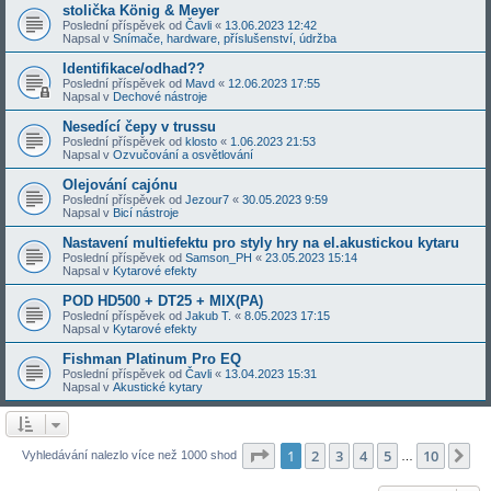
stolička König & Meyer
Poslední příspěvek od
Čavli
«
13.06.2023 12:42
Napsal v
Snímače, hardware, příslušenství, údržba
Identifikace/odhad??
Poslední příspěvek od
Mavd
«
12.06.2023 17:55
Napsal v
Dechové nástroje
Nesedící čepy v trussu
Poslední příspěvek od
klosto
«
1.06.2023 21:53
Napsal v
Ozvučování a osvětlování
Olejování cajónu
Poslední příspěvek od
Jezour7
«
30.05.2023 9:59
Napsal v
Bicí nástroje
Nastavení multiefektu pro styly hry na el.akustickou kytaru
Poslední příspěvek od
Samson_PH
«
23.05.2023 15:14
Napsal v
Kytarové efekty
POD HD500 + DT25 + MIX(PA)
Poslední příspěvek od
Jakub T.
«
8.05.2023 17:15
Napsal v
Kytarové efekty
Fishman Platinum Pro EQ
Poslední příspěvek od
Čavli
«
13.04.2023 15:31
Napsal v
Akustické kytary
Stránka
1
z
10
1
2
3
4
5
10
Da
Vyhledávání nalezlo více než 1000 shod
…