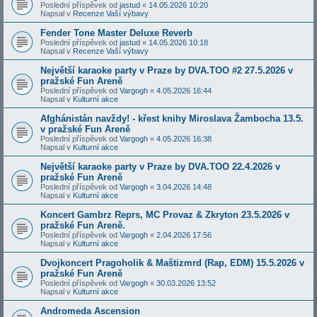
Poslední příspěvek od
jastud
«
14.05.2026 10:20
Napsal v
Recenze Vaší výbavy
Fender Tone Master Deluxe Reverb
Poslední příspěvek od
jastud
«
14.05.2026 10:18
Napsal v
Recenze Vaší výbavy
Největší karaoke party v Praze by DVA.TOO #2 27.5.2026 v
pražské Fun Areně
Poslední příspěvek od
Vargogh
«
4.05.2026 16:44
Napsal v
Kulturní akce
Afghánistán navždy! - křest knihy Miroslava Žambocha 13.5.
v pražské Fun Areně
Poslední příspěvek od
Vargogh
«
4.05.2026 16:38
Napsal v
Kulturní akce
Největší karaoke party v Praze by DVA.TOO 22.4.2026 v
pražské Fun Areně
Poslední příspěvek od
Vargogh
«
3.04.2026 14:48
Napsal v
Kulturní akce
Koncert Gambrz Reprs, MC Provaz & Zkryton 23.5.2026 v
pražské Fun Areně.
Poslední příspěvek od
Vargogh
«
2.04.2026 17:56
Napsal v
Kulturní akce
Dvojkoncert Pragoholik & Maštizmrd (Rap, EDM) 15.5.2026 v
pražské Fun Areně
Poslední příspěvek od
Vargogh
«
30.03.2026 13:52
Napsal v
Kulturní akce
Andromeda Ascension