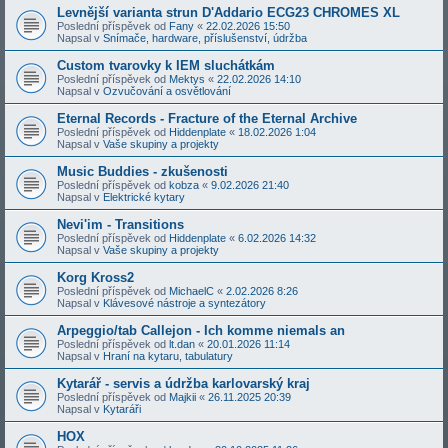
Levnější varianta strun D'Addario ECG23 CHROMES XL
Poslední příspěvek od
Fany
«
22.02.2026 15:50
Napsal v
Snímače, hardware, příslušenství, údržba
Custom tvarovky k IEM sluchátkám
Poslední příspěvek od
Mektys
«
22.02.2026 14:10
Napsal v
Ozvučování a osvětlování
Eternal Records - Fracture of the Eternal Archive
Poslední příspěvek od
Hiddenplate
«
18.02.2026 1:04
Napsal v
Vaše skupiny a projekty
Music Buddies - zkušenosti
Poslední příspěvek od
kobza
«
9.02.2026 21:40
Napsal v
Elektrické kytary
Nevi'im - Transitions
Poslední příspěvek od
Hiddenplate
«
6.02.2026 14:32
Napsal v
Vaše skupiny a projekty
Korg Kross2
Poslední příspěvek od
MichaelC
«
2.02.2026 8:26
Napsal v
Klávesové nástroje a syntezátory
Arpeggio/tab Callejon - Ich komme niemals an
Poslední příspěvek od
lt.dan
«
20.01.2026 11:14
Napsal v
Hraní na kytaru, tabulatury
Kytarář - servis a údržba karlovarský kraj
Poslední příspěvek od
Majkii
«
26.11.2025 20:39
Napsal v
Kytaráři
HOX