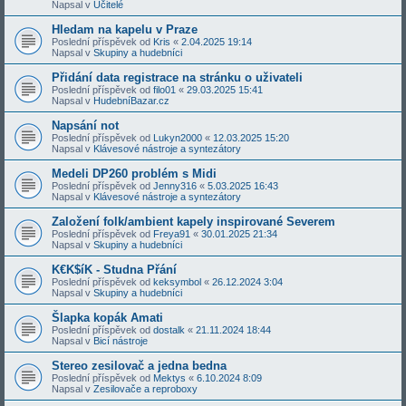
Napsal v
Učitelé
Hledam na kapelu v Praze
Poslední příspěvek od
Kris
«
2.04.2025 19:14
Napsal v
Skupiny a hudebníci
Přidání data registrace na stránku o uživateli
Poslední příspěvek od
filo01
«
29.03.2025 15:41
Napsal v
HudebníBazar.cz
Napsání not
Poslední příspěvek od
Lukyn2000
«
12.03.2025 15:20
Napsal v
Klávesové nástroje a syntezátory
Medeli DP260 problém s Midi
Poslední příspěvek od
Jenny316
«
5.03.2025 16:43
Napsal v
Klávesové nástroje a syntezátory
Založení folk/ambient kapely inspirované Severem
Poslední příspěvek od
Freya91
«
30.01.2025 21:34
Napsal v
Skupiny a hudebníci
K€K$íK - Studna Přání
Poslední příspěvek od
keksymbol
«
26.12.2024 3:04
Napsal v
Skupiny a hudebníci
Šlapka kopák Amati
Poslední příspěvek od
dostalk
«
21.11.2024 18:44
Napsal v
Bicí nástroje
Stereo zesilovač a jedna bedna
Poslední příspěvek od
Mektys
«
6.10.2024 8:09
Napsal v
Zesilovače a reproboxy