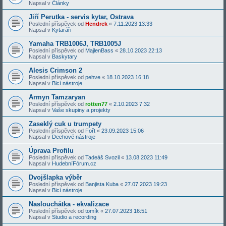
Napsal v
Články
Jiří Perutka - servis kytar, Ostrava
Poslední příspěvek od
Hendrek
«
7.11.2023 13:33
Napsal v
Kytaráři
Yamaha TRB1006J, TRB1005J
Poslední příspěvek od
MajlenBass
«
28.10.2023 22:13
Napsal v
Baskytary
Alesis Crimson 2
Poslední příspěvek od
pehve
«
18.10.2023 16:18
Napsal v
Bicí nástroje
Armyn Tamzaryan
Poslední příspěvek od
rotten77
«
2.10.2023 7:32
Napsal v
Vaše skupiny a projekty
Zaseklý cuk u trumpety
Poslední příspěvek od
Fořt
«
23.09.2023 15:06
Napsal v
Dechové nástroje
Úprava Profilu
Poslední příspěvek od
Tadeáš Svozil
«
13.08.2023 11:49
Napsal v
HudebníFórum.cz
Dvojšlapka výběr
Poslední příspěvek od
Banjista Kuba
«
27.07.2023 19:23
Napsal v
Bicí nástroje
Naslouchátka - ekvalizace
Poslední příspěvek od
tomík
«
27.07.2023 16:51
Napsal v
Studio a recording