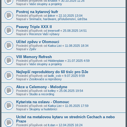
Poslední příspěvek od
krudox
«
30.10.2025 11:26
Napsal v
Vaše skupiny a projekty
Postroj na kytarový kufr
Poslední příspěvek od
jbiker
«
22.10.2025 13:04
Napsal v
Snímače, hardware, příslušenství, údržba
Peavey Triple XXX II
Poslední příspěvek od
innerself
«
25.08.2025 14:51
Napsal v
Recenze Vaší výbavy
Učitel zpěvu v Olomouci
Poslední příspěvek od
Katka List
«
11.08.2025 18:34
Napsal v
Zpěv
VIII Memory Refresh
Poslední příspěvek od
Hiddenplate
«
21.07.2025 4:59
Napsal v
Vaše skupiny a projekty
Nejlepší reproduktory do 60 tisíc pro DJe
Poslední příspěvek od
ladik_csb
«
9.07.2025 9:59
Napsal v
Zesilovače a reproboxy
Akce u Celemony - Melodyne
Poslední příspěvek od
kelley
«
25.06.2025 19:54
Napsal v
Studio a recording
Kytarista na oslavu - Olomouc
Poslední příspěvek od
Katka List
«
11.05.2025 17:59
Napsal v
Skupiny a hudebníci
Ucitel na metalovou kytaru ve strednich Cechach a nebo
Praze
Poslední příspěvek od
lt.dan
«
12.04.2025 16:24