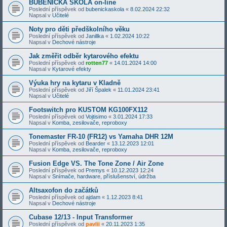
BUBENICKÁ ŠKOLA on-line
Poslední příspěvek od
bubenickaskola
«
8.02.2024 22:32
Napsal v
Učitelé
Noty pro děti předškolního věku
Poslední příspěvek od
Janillka
«
1.02.2024 10:22
Napsal v
Dechové nástroje
Jak změřit odběr kytarového efektu
Poslední příspěvek od
rotten77
«
14.01.2024 14:00
Napsal v
Kytarové efekty
Výuka hry na kytaru v Kladně
Poslední příspěvek od
Jiří Špalek
«
11.01.2024 23:41
Napsal v
Učitelé
Footswitch pro KUSTOM KG100FX112
Poslední příspěvek od
Vojtisimo
«
3.01.2024 17:33
Napsal v
Komba, zesilovače, reproboxy
Tonemaster FR-10 (FR12) vs Yamaha DHR 12M
Poslední příspěvek od
Bearder
«
13.12.2023 12:01
Napsal v
Komba, zesilovače, reproboxy
Fusion Edge VS. The Tone Zone / Air Zone
Poslední příspěvek od
Premys
«
10.12.2023 12:24
Napsal v
Snímače, hardware, příslušenství, údržba
Altsaxofon do začátků
Poslední příspěvek od
ajdam
«
1.12.2023 8:41
Napsal v
Dechové nástroje
Cubase 12/13 - Input Transformer
Poslední příspěvek od
pavlii
«
20.11.2023 1:35