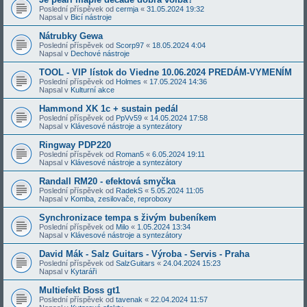
Poslední příspěvek od
cermja
«
31.05.2024 19:32
Napsal v
Bicí nástroje
Nátrubky Gewa
Poslední příspěvek od
Scorp97
«
18.05.2024 4:04
Napsal v
Dechové nástroje
TOOL - VIP lístok do Viedne 10.06.2024 PREDÁM-VYMENÍM
Poslední příspěvek od
Holmes
«
17.05.2024 14:36
Napsal v
Kulturní akce
Hammond XK 1c + sustain pedál
Poslední příspěvek od
PpVv59
«
14.05.2024 17:58
Napsal v
Klávesové nástroje a syntezátory
Ringway PDP220
Poslední příspěvek od
Roman5
«
6.05.2024 19:11
Napsal v
Klávesové nástroje a syntezátory
Randall RM20 - efektová smyčka
Poslední příspěvek od
RadekS
«
5.05.2024 11:05
Napsal v
Komba, zesilovače, reproboxy
Synchronizace tempa s živým bubeníkem
Poslední příspěvek od
Milo
«
1.05.2024 13:34
Napsal v
Klávesové nástroje a syntezátory
David Mák - Salz Guitars - Výroba - Servis - Praha
Poslední příspěvek od
SalzGuitars
«
24.04.2024 15:23
Napsal v
Kytaráři
Multiefekt Boss gt1
Poslední příspěvek od
tavenak
«
22.04.2024 11:57