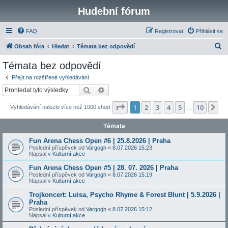
Hudební fórum
FAQ
Registrovat
Přihlásit se
H
Obsah fóra
Hledat
Témata bez odpovědí
l
Témata bez odpovědí
e
Přejít na rozšířené vyhledávání
d
Hledat
Pokročilé hledání
a
Stránka
1
z
10
1
2
3
4
5
10
Da
Vyhledávání nalezlo více než 1000 shod
t
…
Témata
Fun Arena Chess Open #6 | 25.8.2026 | Praha
Poslední příspěvek od
Vargogh
«
8.07.2026 15:23
Napsal v
Kulturní akce
Fun Arena Chess Open #5 | 28. 07. 2026 | Praha
Poslední příspěvek od
Vargogh
«
8.07.2026 15:19
Napsal v
Kulturní akce
Trojkoncert: Luisa, Psycho Rhyme & Forest Blunt | 5.9.2026 |
Praha
Poslední příspěvek od
Vargogh
«
8.07.2026 15:12
Napsal v
Kulturní akce