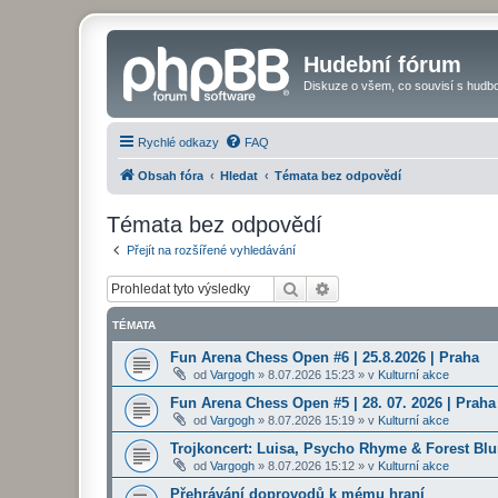
Hudební fórum
Diskuze o všem, co souvisí s hudbo
Rychlé odkazy
FAQ
Obsah fóra
Hledat
Témata bez odpovědí
Témata bez odpovědí
Přejít na rozšířené vyhledávání
Hledat
Pokročilé hledání
TÉMATA
Fun Arena Chess Open #6 | 25.8.2026 | Praha
od
Vargogh
»
8.07.2026 15:23
» v
Kulturní akce
Fun Arena Chess Open #5 | 28. 07. 2026 | Praha
od
Vargogh
»
8.07.2026 15:19
» v
Kulturní akce
Trojkoncert: Luisa, Psycho Rhyme & Forest Blun
od
Vargogh
»
8.07.2026 15:12
» v
Kulturní akce
Přehrávání doprovodů k mému hraní