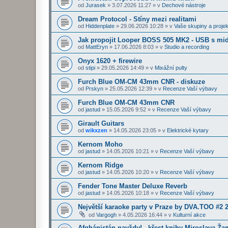
od
Jurasek
»
3.07.2026 11:27
» v
Dechové nástroje
Dream Protocol - Stíny mezi realitami
od
Hiddenplate
»
29.06.2026 10:28
» v
Vaše skupiny a projek
Jak propojit Looper BOSS 505 MK2 - USB s midi
od
MattEryn
»
17.06.2026 8:03
» v
Studio a recording
Onyx 1620 + firewire
od
stipi
»
29.05.2026 14:49
» v
Mixážní pulty
Furch Blue OM-CM 43mm CNR - diskuze
od
Prskyn
»
25.05.2026 12:39
» v
Recenze Vaší výbavy
Furch Blue OM-CM 43mm CNR
od
jastud
»
15.05.2026 9:52
» v
Recenze Vaší výbavy
Girault Guitars
od
wikxzen
»
14.05.2026 23:05
» v
Elektrické kytary
Kernom Moho
od
jastud
»
14.05.2026 10:21
» v
Recenze Vaší výbavy
Kernom Ridge
od
jastud
»
14.05.2026 10:20
» v
Recenze Vaší výbavy
Fender Tone Master Deluxe Reverb
od
jastud
»
14.05.2026 10:18
» v
Recenze Vaší výbavy
Největší karaoke party v Praze by DVA.TOO #2 
od
Vargogh
»
4.05.2026 16:44
» v
Kulturní akce
Afghánistán navždy! - křest knihy Miroslava Ž