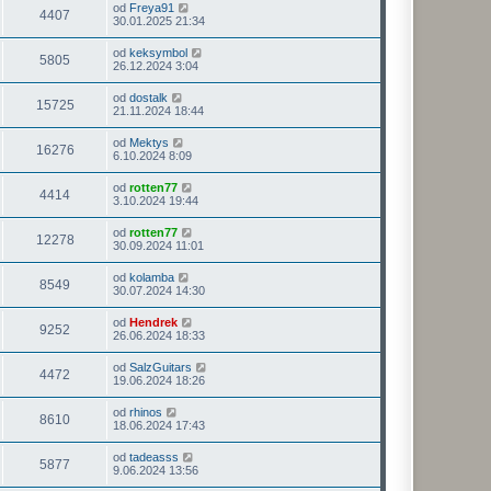
od
Freya91
4407
30.01.2025 21:34
od
keksymbol
5805
26.12.2024 3:04
od
dostalk
15725
21.11.2024 18:44
od
Mektys
16276
6.10.2024 8:09
od
rotten77
4414
3.10.2024 19:44
od
rotten77
12278
30.09.2024 11:01
od
kolamba
8549
30.07.2024 14:30
od
Hendrek
9252
26.06.2024 18:33
od
SalzGuitars
4472
19.06.2024 18:26
od
rhinos
8610
18.06.2024 17:43
od
tadeasss
5877
9.06.2024 13:56