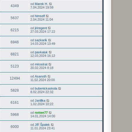
od
Marek H.
4349
7.04.2024 19:59
od
himself
5637
2.04.2024 11:04
od
jiriregent
6215
27.03.2024 17:22
od
sazkarik
6946
14.03.2024 13:49
od
pavkaluk
6821
12.03.2024 16:12
od
mirostrat
5123
20.02.2024 8:18
od
Asanoth
12494
11.02.2024 20:00
od
bubenickaskola
5828
8.02.2024 22:32
od
Janillka
6161
1.02.2024 10:22
od
rotten77
5968
14.01.2024 14:00
od
Jiří Špalek
6000
11.01.2024 23:41