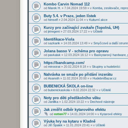
Kombo Carvin Nomad 112
od
Marek H.
»
7.04.2024 19:59
» v
Komba, zesilovače, repr
Buty 5.4. v Praze, jeden lístek
od
himself
»
2.04.2024 11:04
» v
Kulturní akce
Kurzy pro začínající zvukaře (Topolná, UH)
od
jiriregent
»
27.03.2024 17:22
» v
Učitelé
Identifikace-Viola
od
sazkarik
»
14.03.2024 13:49
» v
Smyčcové a další strunn
Jolana basso V - schéma pro opravu
od
pavkaluk
»
12.03.2024 16:12
» v
Baskytarový hardware, p
https://bandcamp.com/
od
mirostrat
»
20.02.2024 8:18
» v
Skupiny a hudebníci
Nahrávka se smaže po přidání inzerátu
od
Asanoth
»
11.02.2024 20:00
» v
HudebníBazar.cz
BUBENICKÁ ŠKOLA on-line
od
bubenickaskola
»
8.02.2024 22:32
» v
Učitelé
Noty pro děti předškolního věku
od
Janillka
»
1.02.2024 10:22
» v
Dechové nástroje
Jak změřit odběr kytarového efektu
od
rotten77
»
14.01.2024 14:00
» v
Kytarové efekty
Výuka hry na kytaru v Kladně
od
Jiří Špalek
»
11.01.2024 23:41
» v
Učitelé