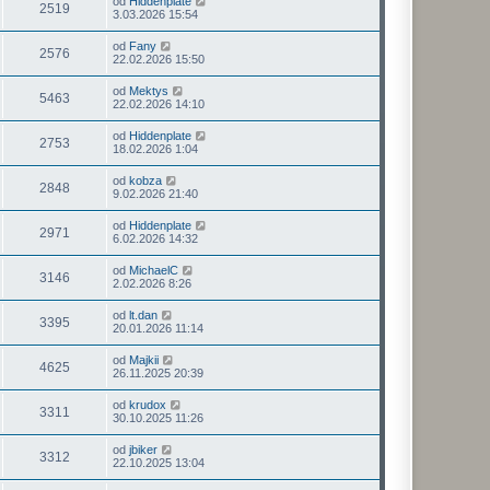
od
Hiddenplate
2519
3.03.2026 15:54
od
Fany
2576
22.02.2026 15:50
od
Mektys
5463
22.02.2026 14:10
od
Hiddenplate
2753
18.02.2026 1:04
od
kobza
2848
9.02.2026 21:40
od
Hiddenplate
2971
6.02.2026 14:32
od
MichaelC
3146
2.02.2026 8:26
od
lt.dan
3395
20.01.2026 11:14
od
Majkii
4625
26.11.2025 20:39
od
krudox
3311
30.10.2025 11:26
od
jbiker
3312
22.10.2025 13:04