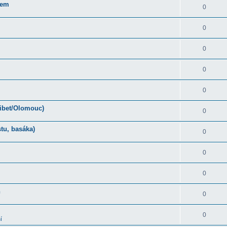
rem
0
0
0
0
0
Tibet/Olomouc)
0
tu, basáka)
0
0
0
ň
0
0
í