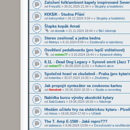
Založení folk/ambient kapely inspirované Seve
od
Freya91
»
30.01.2025 21:34
» v
Skupiny a hudebníci
K€K$íK - Studna Přání
od
keksymbol
»
26.12.2024 3:04
» v
Skupiny a hudebníci
Šlapka kopák Amati
od
dostalk
»
21.11.2024 18:44
» v
Bicí nástroje
Stereo zesilovač a jedna bedna
od
Mektys
»
6.10.2024 8:09
» v
Zesilovače a reproboxy
Osvětlení pedalboardu (pro lepší viditelnost)
od
rotten77
»
3.10.2024 19:44
» v
Kytarové efekty
8.11. - Dead Dog Legacy + Synové smrti (Jazz 
od
rotten77
»
30.09.2024 11:01
» v
Kulturní akce
Společné hraní ve zkušebně - Praha (pro kytaris
od
kolamba
»
30.07.2024 14:30
» v
Zkušebny
Jak propojit syntezátor se zvukovou kartou
od
Hendrek
»
26.06.2024 18:33
» v
Studio a recording
Nabídka kurzu výroby akustické kytary
od
SalzGuitars
»
19.06.2024 18:26
» v
Nástroje
Hledám učitele hry na elektrickou kytaru - Plze
od
rhinos
»
18.06.2024 17:43
» v
Učitelé
The T. Amp E-1500 - Jaké repro???
od
tadeasss
»
9.06.2024 13:56
» v
Ozvučování a osvětlován