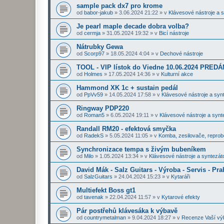
sample pack dx7 pro krome
od
babor-jakub
»
3.06.2024 21:22
» v
Klávesové nástroje a 
Je pearl maple decade dobra volba?
od
cermja
»
31.05.2024 19:32
» v
Bicí nástroje
Nátrubky Gewa
od
Scorp97
»
18.05.2024 4:04
» v
Dechové nástroje
TOOL - VIP lístok do Viedne 10.06.2024 PRE
od
Holmes
»
17.05.2024 14:36
» v
Kulturní akce
Hammond XK 1c + sustain pedál
od
PpVv59
»
14.05.2024 17:58
» v
Klávesové nástroje a syn
Ringway PDP220
od
Roman5
»
6.05.2024 19:11
» v
Klávesové nástroje a synt
Randall RM20 - efektová smyčka
od
RadekS
»
5.05.2024 11:05
» v
Komba, zesilovače, repro
Synchronizace tempa s živým bubeníkem
od
Milo
»
1.05.2024 13:34
» v
Klávesové nástroje a syntezát
David Mák - Salz Guitars - Výroba - Servis - Pra
od
SalzGuitars
»
24.04.2024 15:23
» v
Kytaráři
Multiefekt Boss gt1
od
tavenak
»
22.04.2024 11:57
» v
Kytarové efekty
Pár postřehů klávesáka k výbavě
od
countrymetalman
»
9.04.2024 18:27
» v
Recenze Vaší vý