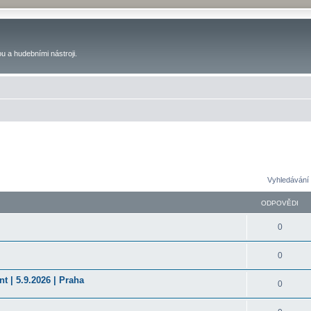
u a hudebními nástroji.
Vyhledávání 
ODPOVĚDI
0
0
t | 5.9.2026 | Praha
0