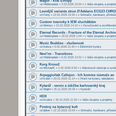
Magor - Král Evropy
od
Hiddenplate
»
3.03.2026 15:54
» v
Vaše skupiny a projekt
Levnější varianta strun D'Addario ECG23 CHR
od
Fany
»
22.02.2026 15:50
» v
Snímače, hardware, přísluše
Custom tvarovky k IEM sluchátkám
od
Mektys
»
22.02.2026 14:10
» v
Ozvučování a osvětlován
Eternal Records - Fracture of the Eternal Archiv
od
Hiddenplate
»
18.02.2026 1:04
» v
Vaše skupiny a projekt
Music Buddies - zkušenosti
od
kobza
»
9.02.2026 21:40
» v
Elektrické kytary
Nevi'im - Transitions
od
Hiddenplate
»
6.02.2026 14:32
» v
Vaše skupiny a projekt
Korg Kross2
od
MichaelC
»
2.02.2026 8:26
» v
Klávesové nástroje a synt
Arpeggio/tab Callejon - Ich komme niemals an
od
lt.dan
»
20.01.2026 11:14
» v
Hraní na kytaru, tabulatury
Kytarář - servis a údržba karlovarský kraj
od
Majkii
»
26.11.2025 20:39
» v
Kytaráři
HOX
od
krudox
»
30.10.2025 11:26
» v
Vaše skupiny a projekty
Postroj na kytarový kufr
od
jbiker
»
22.10.2025 13:04
» v
Snímače, hardware, přísluš