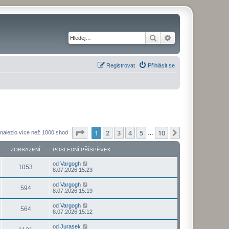
Hledat
Pokročilé hledání
Registrovat
Přihlásit se
Stránka
1
z
10
1
2
3
4
5
10
Další
nalezlo více než 1000 shod
…
ZOBRAZENÍ
POSLEDNÍ PŘÍSPĚVEK
od
Vargogh
1053
8.07.2026 15:23
od
Vargogh
594
8.07.2026 15:19
od
Vargogh
564
8.07.2026 15:12
od
Jurasek