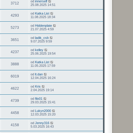
od
innerself
3712
25.08.2025 14:51
od
Katka List
4293
11.08.2025 18:34
od
Hiddenplate
5273
21.07.2025 4:59
od
ladik_csb
3651
9.07.2025 9:59
od
kelley
4237
25.06.2025 19:54
od
Katka List
3888
11.05.2025 17:59
od
lt.dan
6019
12.04.2025 16:24
od
Kris
4622
2.04.2025 19:14
od
filo01
4739
29.03.2025 15:41
od
Lukyn2000
4458
12.03.2025 15:20
od
Jenny316
4158
5.03.2025 16:43