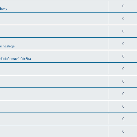
0
oboxy
0
0
0
é nástroje
0
říslušenství, údržba
0
0
0
0
0
0