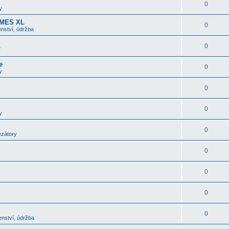
0
y
OMES XL
0
nství, údržba
0
í
e
0
y
0
0
y
0
ezátory
0
0
0
0
enství, údržba