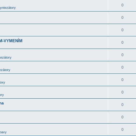
0
syntezátory
0
0
DÁM-VYMENÍM
0
0
tezátory
0
ezátory
0
boxy
0
ory
ha
0
0
0
bavy