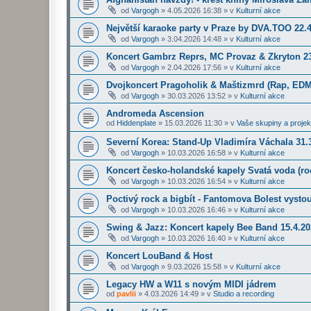
od
Vargogh
»
4.05.2026 16:38
» v
Kulturní akce
Největší karaoke party v Praze by DVA.TOO 22.
od
Vargogh
»
3.04.2026 14:48
» v
Kulturní akce
Koncert Gambrz Reprs, MC Provaz & Zkryton 23
od
Vargogh
»
2.04.2026 17:56
» v
Kulturní akce
Dvojkoncert Pragoholik & Maštizmrd (Rap, EDM
od
Vargogh
»
30.03.2026 13:52
» v
Kulturní akce
Andromeda Ascension
od
Hiddenplate
»
15.03.2026 11:30
» v
Vaše skupiny a projek
Severní Korea: Stand-Up Vladimíra Váchala 31.3
od
Vargogh
»
10.03.2026 16:58
» v
Kulturní akce
Koncert česko-holandské kapely Svatá voda (roc
od
Vargogh
»
10.03.2026 16:54
» v
Kulturní akce
Poctivý rock a bigbít - Fantomova Bolest vysto
od
Vargogh
»
10.03.2026 16:46
» v
Kulturní akce
Swing & Jazz: Koncert kapely Bee Band 15.4.2
od
Vargogh
»
10.03.2026 16:40
» v
Kulturní akce
Koncert LouBand & Host
od
Vargogh
»
9.03.2026 15:58
» v
Kulturní akce
Legacy HW a W11 s novým MIDI jádrem
od
pavlii
»
4.03.2026 14:49
» v
Studio a recording