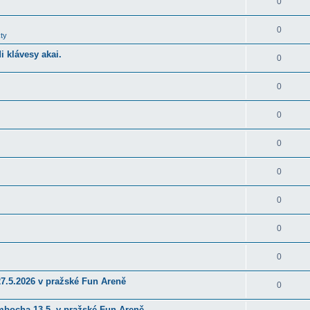
0
0
ty
 klávesy akai.
0
0
0
0
0
0
0
0
27.5.2026 v pražské Fun Areně
0
ambocha 13.5. v pražské Fun Areně