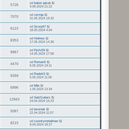
od
babor-jakub
5726
3.06.2024 21:22
od
cermja
7070
31.05.2024 19:32
od
Scorp97
6123
18.05.2024 4:04
od
Holmes
8353
17.05.2024 14:36
od
PpVv59
9967
14.05.2024 17:58
od
Roman5
4470
6.05.2024 19:11
od
RadekS
9269
5.05.2024 11:05
od
Milo
6996
1.05.2024 13:34
od
SalzGuitars
12663
24.04.2024 15:23
od
tavenak
5087
22.04.2024 11:57
od
countrymetalman
8215
9.04.2024 18:27