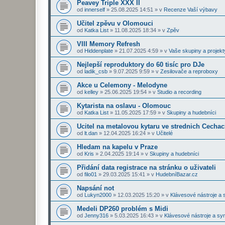
Peavey Triple XXX II
od
innerself
»
25.08.2025 14:51
» v
Recenze Vaší výbavy
Učitel zpěvu v Olomouci
od
Katka List
»
11.08.2025 18:34
» v
Zpěv
VIII Memory Refresh
od
Hiddenplate
»
21.07.2025 4:59
» v
Vaše skupiny a projekt
Nejlepší reproduktory do 60 tisíc pro DJe
od
ladik_csb
»
9.07.2025 9:59
» v
Zesilovače a reproboxy
Akce u Celemony - Melodyne
od
kelley
»
25.06.2025 19:54
» v
Studio a recording
Kytarista na oslavu - Olomouc
od
Katka List
»
11.05.2025 17:59
» v
Skupiny a hudebníci
Ucitel na metalovou kytaru ve strednich Cecha
od
lt.dan
»
12.04.2025 16:24
» v
Učitelé
Hledam na kapelu v Praze
od
Kris
»
2.04.2025 19:14
» v
Skupiny a hudebníci
Přidání data registrace na stránku o uživateli
od
filo01
»
29.03.2025 15:41
» v
HudebníBazar.cz
Napsání not
od
Lukyn2000
»
12.03.2025 15:20
» v
Klávesové nástroje a 
Medeli DP260 problém s Midi
od
Jenny316
»
5.03.2025 16:43
» v
Klávesové nástroje a sy