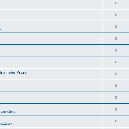
0
0
0
y
0
0
0
ch a nebo Praze
0
0
0
0
syntezátory
0
ntezátory