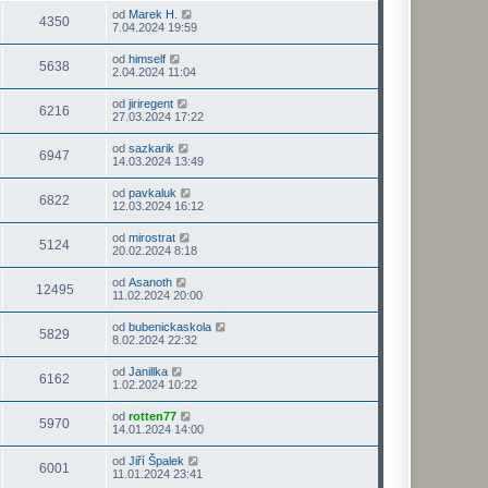
od
Marek H.
4350
7.04.2024 19:59
od
himself
5638
2.04.2024 11:04
od
jiriregent
6216
27.03.2024 17:22
od
sazkarik
6947
14.03.2024 13:49
od
pavkaluk
6822
12.03.2024 16:12
od
mirostrat
5124
20.02.2024 8:18
od
Asanoth
12495
11.02.2024 20:00
od
bubenickaskola
5829
8.02.2024 22:32
od
Janillka
6162
1.02.2024 10:22
od
rotten77
5970
14.01.2024 14:00
od
Jiří Špalek
6001
11.01.2024 23:41