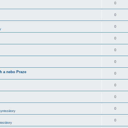
0
0
0
y
0
0
0
ch a nebo Praze
0
0
0
0
syntezátory
0
ntezátory