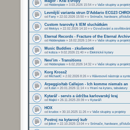
Magor - Král Evropy
od
Hiddenplate
»
3.03.2026 15:54
» v
Vaše skupiny a projekt
Levnější varianta strun D'Addario ECG23 CHR
od
Fany
»
22.02.2026 15:50
» v
Snímače, hardware, přísluše
Custom tvarovky k IEM sluchátkám
od
Mektys
»
22.02.2026 14:10
» v
Ozvučování a osvětlován
Eternal Records - Fracture of the Eternal Archiv
od
Hiddenplate
»
18.02.2026 1:04
» v
Vaše skupiny a projekt
Music Buddies - zkušenosti
od
kobza
»
9.02.2026 21:40
» v
Elektrické kytary
Nevi'im - Transitions
od
Hiddenplate
»
6.02.2026 14:32
» v
Vaše skupiny a projekt
Korg Kross2
od
MichaelC
»
2.02.2026 8:26
» v
Klávesové nástroje a synt
Arpeggio/tab Callejon - Ich komme niemals an
od
lt.dan
»
20.01.2026 11:14
» v
Hraní na kytaru, tabulatury
Kytarář - servis a údržba karlovarský kraj
od
Majkii
»
26.11.2025 20:39
» v
Kytaráři
HOX
od
krudox
»
30.10.2025 11:26
» v
Vaše skupiny a projekty
Postroj na kytarový kufr
od
jbiker
»
22.10.2025 13:04
» v
Snímače, hardware, přísluš