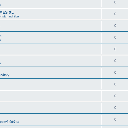
0
y
OMES XL
0
nství, údržba
0
í
e
0
y
0
0
y
0
ezátory
0
0
0
0
enství, údržba