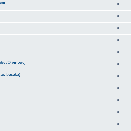
rem
0
0
0
0
0
Tibet/Olomouc)
0
tu, basáka)
0
0
0
ň
0
0
í