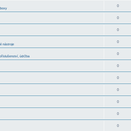
0
oboxy
0
0
0
é nástroje
0
říslušenství, údržba
0
0
0
0
0
0