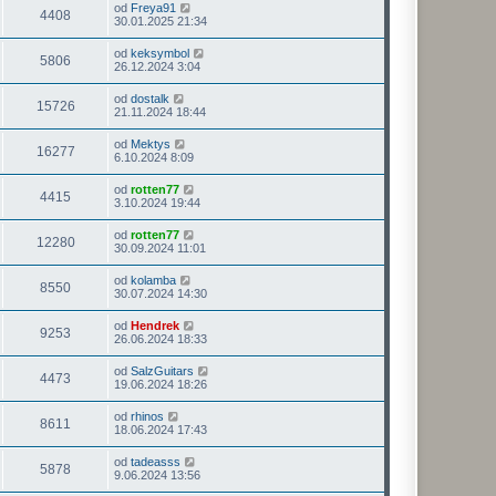
od
Freya91
4408
30.01.2025 21:34
od
keksymbol
5806
26.12.2024 3:04
od
dostalk
15726
21.11.2024 18:44
od
Mektys
16277
6.10.2024 8:09
od
rotten77
4415
3.10.2024 19:44
od
rotten77
12280
30.09.2024 11:01
od
kolamba
8550
30.07.2024 14:30
od
Hendrek
9253
26.06.2024 18:33
od
SalzGuitars
4473
19.06.2024 18:26
od
rhinos
8611
18.06.2024 17:43
od
tadeasss
5878
9.06.2024 13:56