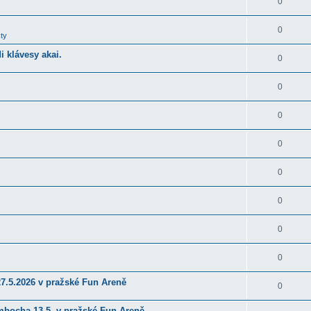
0
0
ty
 klávesy akai.
0
0
0
0
0
0
0
0
27.5.2026 v pražské Fun Areně
0
ambocha 13.5. v pražské Fun Areně