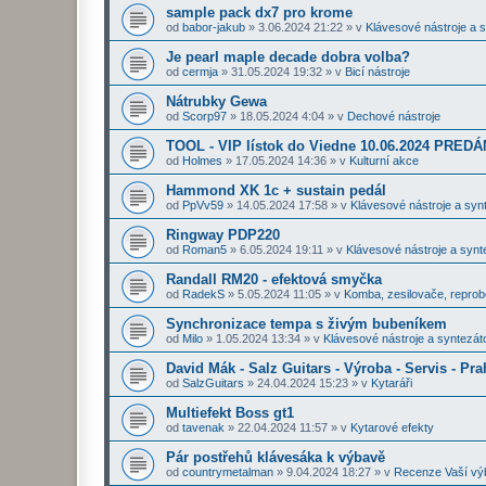
sample pack dx7 pro krome
od
babor-jakub
»
3.06.2024 21:22
» v
Klávesové nástroje a 
Je pearl maple decade dobra volba?
od
cermja
»
31.05.2024 19:32
» v
Bicí nástroje
Nátrubky Gewa
od
Scorp97
»
18.05.2024 4:04
» v
Dechové nástroje
TOOL - VIP lístok do Viedne 10.06.2024 PRE
od
Holmes
»
17.05.2024 14:36
» v
Kulturní akce
Hammond XK 1c + sustain pedál
od
PpVv59
»
14.05.2024 17:58
» v
Klávesové nástroje a syn
Ringway PDP220
od
Roman5
»
6.05.2024 19:11
» v
Klávesové nástroje a synt
Randall RM20 - efektová smyčka
od
RadekS
»
5.05.2024 11:05
» v
Komba, zesilovače, repro
Synchronizace tempa s živým bubeníkem
od
Milo
»
1.05.2024 13:34
» v
Klávesové nástroje a syntezát
David Mák - Salz Guitars - Výroba - Servis - Pra
od
SalzGuitars
»
24.04.2024 15:23
» v
Kytaráři
Multiefekt Boss gt1
od
tavenak
»
22.04.2024 11:57
» v
Kytarové efekty
Pár postřehů klávesáka k výbavě
od
countrymetalman
»
9.04.2024 18:27
» v
Recenze Vaší vý