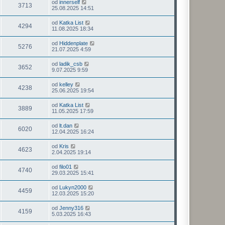
od
innerself
3713
25.08.2025 14:51
od
Katka List
4294
11.08.2025 18:34
od
Hiddenplate
5276
21.07.2025 4:59
od
ladik_csb
3652
9.07.2025 9:59
od
kelley
4238
25.06.2025 19:54
od
Katka List
3889
11.05.2025 17:59
od
lt.dan
6020
12.04.2025 16:24
od
Kris
4623
2.04.2025 19:14
od
filo01
4740
29.03.2025 15:41
od
Lukyn2000
4459
12.03.2025 15:20
od
Jenny316
4159
5.03.2025 16:43