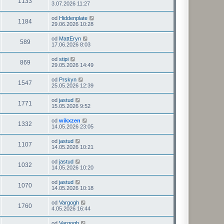
1133
3.07.2026 11:27
od
Hiddenplate
1184
29.06.2026 10:28
od
MattEryn
589
17.06.2026 8:03
od
stipi
869
29.05.2026 14:49
od
Prskyn
1547
25.05.2026 12:39
od
jastud
1771
15.05.2026 9:52
od
wikxzen
1332
14.05.2026 23:05
od
jastud
1107
14.05.2026 10:21
od
jastud
1032
14.05.2026 10:20
od
jastud
1070
14.05.2026 10:18
od
Vargogh
1760
4.05.2026 16:44
od
Vargogh