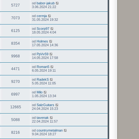
od
babor-jakub
5727
3.06.2024 21:22
od
cermja
7073
31.05.2024 19:32
od
Scorp97
6125
18.05.2024 4:04
od
Holmes
8354
17.05.2024 14:36
od
PpVv59
9968
14.05.2024 17:58
od
Roman5
4471
6.05.2024 19:11
od
RadekS
9270
5.05.2024 11:05
od
Milo
6997
1.05.2024 13:34
od
SalzGuitars
12665
24.04.2024 15:23
od
tavenak
5088
22.04.2024 11:57
od
countrymetalman
8216
9.04.2024 18:27