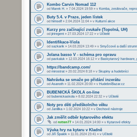
Kombo Carvin Nomad 112
od
Marek H.
»
7.04.2024 19:59
» v
Komba, zesilovače, repr
Buty 5.4. v Praze, jeden lístek
od
himself
»
2.04.2024 11:04
» v
Kulturní akce
Kurzy pro začínající zvukaře (Topolná, UH)
od
jiriregent
»
27.03.2024 17:22
» v
Učitelé
Identifikace-Viola
od
sazkarik
»
14.03.2024 13:49
» v
Smyčcové a další strunn
Jolana basso V - schéma pro opravu
od
pavkaluk
»
12.03.2024 16:12
» v
Baskytarový hardware, p
https://bandcamp.com/
od
mirostrat
»
20.02.2024 8:18
» v
Skupiny a hudebníci
Nahrávka se smaže po přidání inzerátu
od
Asanoth
»
11.02.2024 20:00
» v
HudebníBazar.cz
BUBENICKÁ ŠKOLA on-line
od
bubenickaskola
»
8.02.2024 22:32
» v
Učitelé
Noty pro děti předškolního věku
od
Janillka
»
1.02.2024 10:22
» v
Dechové nástroje
Jak změřit odběr kytarového efektu
od
rotten77
»
14.01.2024 14:00
» v
Kytarové efekty
Výuka hry na kytaru v Kladně
od
Jiří Špalek
»
11.01.2024 23:41
» v
Učitelé