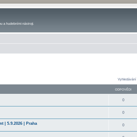
u a hudebními nástroji.
Vyhledávání 
ODPOVĚDI
0
0
t | 5.9.2026 | Praha
0