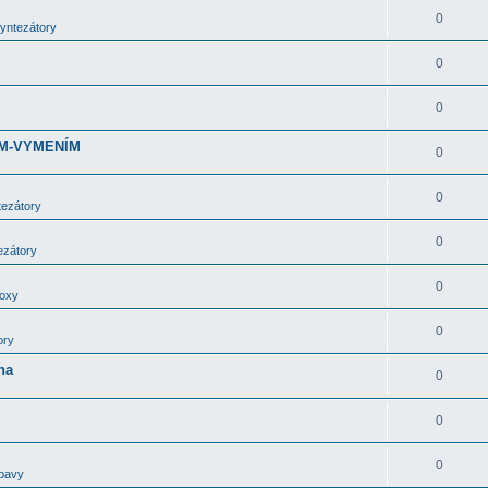
0
syntezátory
0
0
DÁM-VYMENÍM
0
0
tezátory
0
ezátory
0
boxy
0
ory
ha
0
0
0
bavy