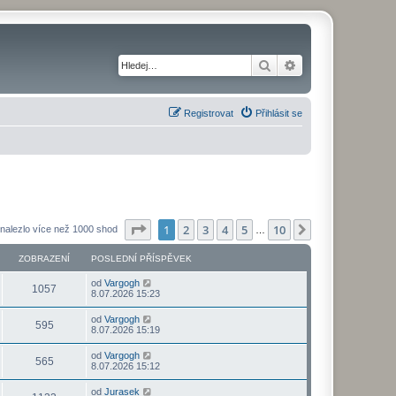
Hledat
Pokročilé hledání
Registrovat
Přihlásit se
Stránka
1
z
10
1
2
3
4
5
10
Další
nalezlo více než 1000 shod
…
ZOBRAZENÍ
POSLEDNÍ PŘÍSPĚVEK
od
Vargogh
1057
8.07.2026 15:23
od
Vargogh
595
8.07.2026 15:19
od
Vargogh
565
8.07.2026 15:12
od
Jurasek