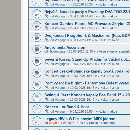
od
Vargogh
»
4.05.2026 16:38
» v
Kulturní akce
Největší karaoke party v Praze by DVA.TOO 22.
od
Vargogh
»
3.04.2026 14:48
» v
Kulturní akce
Koncert Gambrz Reprs, MC Provaz & Zkryton 23
od
Vargogh
»
2.04.2026 17:56
» v
Kulturní akce
Dvojkoncert Pragoholik & Maštizmrd (Rap, EDM
od
Vargogh
»
30.03.2026 13:52
» v
Kulturní akce
Andromeda Ascension
od
Hiddenplate
»
15.03.2026 11:30
» v
Vaše skupiny a projek
Severní Korea: Stand-Up Vladimíra Váchala 31.3
od
Vargogh
»
10.03.2026 16:58
» v
Kulturní akce
Koncert česko-holandské kapely Svatá voda (roc
od
Vargogh
»
10.03.2026 16:54
» v
Kulturní akce
Poctivý rock a bigbít - Fantomova Bolest vysto
od
Vargogh
»
10.03.2026 16:46
» v
Kulturní akce
Swing & Jazz: Koncert kapely Bee Band 15.4.2
od
Vargogh
»
10.03.2026 16:40
» v
Kulturní akce
Koncert LouBand & Host
od
Vargogh
»
9.03.2026 15:58
» v
Kulturní akce
Legacy HW a W11 s novým MIDI jádrem
od
pavlii
»
4.03.2026 14:49
» v
Studio a recording