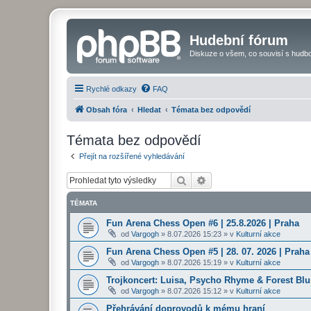
Hudební fórum
Diskuze o všem, co souvisí s hudbo
Rychlé odkazy
FAQ
Obsah fóra
Hledat
Témata bez odpovědí
Témata bez odpovědí
Přejít na rozšířené vyhledávání
Hledat
Pokročilé hledání
TÉMATA
Fun Arena Chess Open #6 | 25.8.2026 | Praha
od
Vargogh
»
8.07.2026 15:23
» v
Kulturní akce
Fun Arena Chess Open #5 | 28. 07. 2026 | Praha
od
Vargogh
»
8.07.2026 15:19
» v
Kulturní akce
Trojkoncert: Luisa, Psycho Rhyme & Forest Blun
od
Vargogh
»
8.07.2026 15:12
» v
Kulturní akce
Přehrávání doprovodů k mému hraní