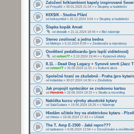
Založení folk/ambient kapely inspirované Seve
od
Freya91
»
30.01.2025 21:34
» v
Skupiny a hudebníci
K€K$íK - Studna Přání
od
keksymbol
»
26.12.2024 3:04
» v
Skupiny a hudebníci
Šlapka kopák Amati
od
dostalk
»
21.11.2024 18:44
» v
Bicí nástroje
Stereo zesilovač a jedna bedna
od
Mektys
»
6.10.2024 8:09
» v
Zesilovače a reproboxy
Osvětlení pedalboardu (pro lepší viditelnost)
od
rotten77
»
3.10.2024 19:44
» v
Kytarové efekty
8.11. - Dead Dog Legacy + Synové smrti (Jazz 
od
rotten77
»
30.09.2024 11:01
» v
Kulturní akce
Společné hraní ve zkušebně - Praha (pro kytaris
od
kolamba
»
30.07.2024 14:30
» v
Zkušebny
Jak propojit syntezátor se zvukovou kartou
od
Hendrek
»
26.06.2024 18:33
» v
Studio a recording
Nabídka kurzu výroby akustické kytary
od
SalzGuitars
»
19.06.2024 18:26
» v
Nástroje
Hledám učitele hry na elektrickou kytaru - Plze
od
rhinos
»
18.06.2024 17:43
» v
Učitelé
The T. Amp E-1500 - Jaké repro???
od
tadeasss
»
9.06.2024 13:56
» v
Ozvučování a osvětlován