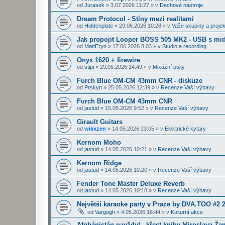
od
Jurasek
»
3.07.2026 11:27
» v
Dechové nástroje
Dream Protocol - Stíny mezi realitami
od
Hiddenplate
»
29.06.2026 10:28
» v
Vaše skupiny a projek
Jak propojit Looper BOSS 505 MK2 - USB s midi
od
MattEryn
»
17.06.2026 8:03
» v
Studio a recording
Onyx 1620 + firewire
od
stipi
»
29.05.2026 14:49
» v
Mixážní pulty
Furch Blue OM-CM 43mm CNR - diskuze
od
Prskyn
»
25.05.2026 12:39
» v
Recenze Vaší výbavy
Furch Blue OM-CM 43mm CNR
od
jastud
»
15.05.2026 9:52
» v
Recenze Vaší výbavy
Girault Guitars
od
wikxzen
»
14.05.2026 23:05
» v
Elektrické kytary
Kernom Moho
od
jastud
»
14.05.2026 10:21
» v
Recenze Vaší výbavy
Kernom Ridge
od
jastud
»
14.05.2026 10:20
» v
Recenze Vaší výbavy
Fender Tone Master Deluxe Reverb
od
jastud
»
14.05.2026 10:18
» v
Recenze Vaší výbavy
Největší karaoke party v Praze by DVA.TOO #2 
od
Vargogh
»
4.05.2026 16:44
» v
Kulturní akce
Afghánistán navždy! - křest knihy Miroslava Ž