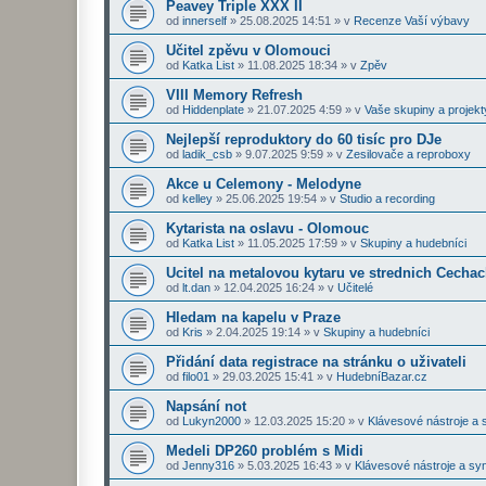
Peavey Triple XXX II
od
innerself
»
25.08.2025 14:51
» v
Recenze Vaší výbavy
Učitel zpěvu v Olomouci
od
Katka List
»
11.08.2025 18:34
» v
Zpěv
VIII Memory Refresh
od
Hiddenplate
»
21.07.2025 4:59
» v
Vaše skupiny a projekt
Nejlepší reproduktory do 60 tisíc pro DJe
od
ladik_csb
»
9.07.2025 9:59
» v
Zesilovače a reproboxy
Akce u Celemony - Melodyne
od
kelley
»
25.06.2025 19:54
» v
Studio a recording
Kytarista na oslavu - Olomouc
od
Katka List
»
11.05.2025 17:59
» v
Skupiny a hudebníci
Ucitel na metalovou kytaru ve strednich Cecha
od
lt.dan
»
12.04.2025 16:24
» v
Učitelé
Hledam na kapelu v Praze
od
Kris
»
2.04.2025 19:14
» v
Skupiny a hudebníci
Přidání data registrace na stránku o uživateli
od
filo01
»
29.03.2025 15:41
» v
HudebníBazar.cz
Napsání not
od
Lukyn2000
»
12.03.2025 15:20
» v
Klávesové nástroje a 
Medeli DP260 problém s Midi
od
Jenny316
»
5.03.2025 16:43
» v
Klávesové nástroje a sy